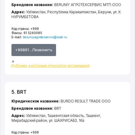
Брендовое название:
BERUNIY АГРОТЕХСЕРВИС МТП ООО
Адрес:
Узбекистан,
Республика Каракалпакстан
,
Беруни
,
ул. К.
НУРУМБЕТОВА
Код страны:
+998
Факсы:
61 5240085
E-mail:
beruniyagrotexservis@mail.ru
+99861 ...Позвонить
Рубрики, к которым относится организация
5. BRT
Юридическое название:
BURDO RESULT TRADE ООО
Брендовое название:
BRT
Адрес:
Узбекистан,
Ташкентская область
,
Ташкент
,
Мирабадский район
,
ул. ШАХРИСАБЗ
, 16а
Код страны:
+998