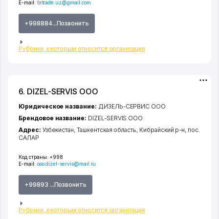
E-mail:
brtrade.uz@gmail.com
+998884...Позвонить
Рубрики, к которым относится организация
6. DIZEL-SERVIS ООО
Юридическое название:
ДИЗЕЛЬ-СЕРВИС ООО
Брендовое название:
DIZEL-SERVIS ООО
Адрес:
Узбекистан,
Ташкентская область
,
Кибрайский р-н
,
пос.
САЛАР
Код страны:
+998
E-mail:
ooo.dizel-servis@mail.ru
+99893 ...Позвонить
Рубрики, к которым относится организация