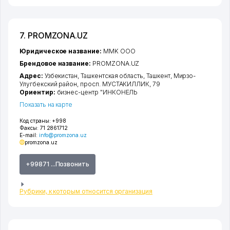
7. PROMZONA.UZ
Юридическое название:
MMK ООО
Брендовое название:
PROMZONA.UZ
Адрес:
Узбекистан,
Ташкентская область
,
Ташкент
,
Мирзо-
Улугбекский район
,
просп. МУСТАКИЛЛИК
, 79
Ориентир:
бизнес-центр "ИНКОНЕЛЬ
Показать на карте
Код страны:
+998
Факсы:
71 2861712
E-mail:
info@promzona.uz
promzona.uz
+99871 ...Позвонить
Рубрики, к которым относится организация