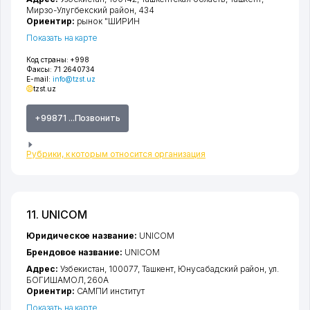
Мирзо-Улугбекский район
, 434
Ориентир:
рынок "ШИРИН
Показать на карте
Код страны:
+998
Факсы:
71 2640734
E-mail:
info@tzst.uz
tzst.uz
+99871 ...Позвонить
Рубрики, к которым относится организация
11. UNICOM
Юридическое название:
UNICOM
Брендовое название:
UNICOM
Адрес:
Узбекистан, 100077,
Ташкент
,
Юнусабадский район
,
ул.
БОГИШАМОЛ
, 260А
Ориентир:
САМПИ институт
Показать на карте