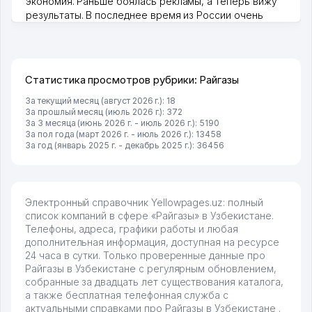
экономия. Раньше боялась рекламы, а теперь вижу
результаты. В последнее время из России очень
много заказывают, а вначале только по Узбекистану
брали, но вяло. Удалось раскрутиться, дальше
развиваюсь потихоньку😊
Hamida 03.08.2026 12:45:39
Статистика просмотров рубрики: Райгазы
За текущий месяц (август 2026 г.): 18
За прошлый месяц (июль 2026 г.): 372
За 3 месяца (июнь 2026 г. - июль 2026 г.): 5190
За пол года (март 2026 г. - июль 2026 г.): 13458
За год (январь 2025 г. - декабрь 2025 г.): 36456
Электронный справочник Yellowpages.uz: полный
список компаний в сфере «Райгазы» в Узбекистане.
Телефоны, адреса, графики работы и любая
дополнительная информация, доступная на ресурсе
24 часа в сутки. Только проверенные данные про
Райгазы в Узбекистане с регулярным обновлением,
собранные за двадцать лет существования каталога,
а также бесплатная телефонная служба с
актуальными справками про Райгазы в Узбекистане .