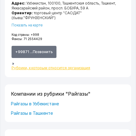
Адрес:
Узбекистан, 100100,
Ташкентская область
,
Ташкент
,
Яккасарайский район
,
просп. БОБУРА
, 59 А
Ориентир:
торговый центр "САОДАТ"
(бывш."ФРУНЗЕНСКИЙ")
Показать на карте
Код страны:
+998
Факсы:
71 2554429
+99871 ...Позвонить
Рубрики, к которым относится организация
Компании из рубрики "Райгазы"
Райгазы в Узбекистане
Райгазы в Ташкенте