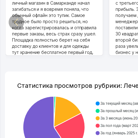
личный магазин в Самарканде начал
с третьег
загибаться и я вовремя поняла, что
прибыль. 
обычный офлайн это тупик. Самое
получаем 
трудное было просто решиться, но
менеджеро
когда зарегистрировалась и отправила
поставили
первые заказы, весь страх сразу ушел.
30 квадра
Площадка полностью берет на себя
второй биз
доставку до клиентов и для одежды
раза увел
тут хранение бесплатное первый год,
бизнес у 
хорошая экономия. Раньше боялась
стекла, м
рекламы, а теперь вижу результаты. В
людям час
последнее время из России очень
Камат 31.07
много заказывают, а вначале только
по Узбекистану брали, но вяло.
Статистика просмотров рубрики: Лече
Удалось раскрутиться, дальше
развиваюсь потихоньку😊
Hamida 03.08.2026 12:45:39
За текущий месяц (авг
За 
За 3 месяца (июнь 2026
За пол года (март 2026