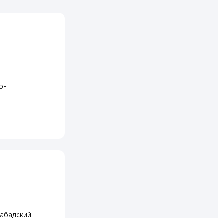
о-
абадский