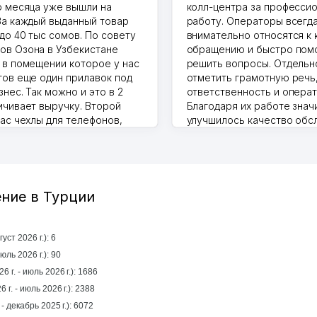
о месяца уже вышли на
колл-центра за професси
За каждый выданный товар
работу. Операторы всегд
до 40 тыс сомов. По совету
внимательно относятся к
в Озона в Узбекистане
обращению и быстро пом
 в помещении которое у нас
решить вопросы. Отдельн
тов еще один прилавок под
отметить грамотную речь
нес. Так можно и это в 2
ответственность и операт
ичивает выручку. Второй
Благодаря их работе знач
нас чехлы для телефонов,
улучшилось качество обс
ышки и вообще все что
клиентов. Рекомендую это
то надо
центр как надежного парт
.2026 17:50:36
бизнеса.
Vip Brand 31.07.2026 11:43:39
ние в Турции
уст 2026 г.): 6
прошлый месяц (июль 2026 г.): 90
 г. - июль 2026 г.): 1686
 г. - июль 2026 г.): 2388
За год (январь 2025 г. - декабрь 2025 г.): 6072