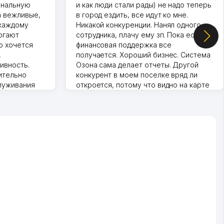
ональную
и как люди стали рады) не надо теперь
а вежливые,
в город ездить, все идут ко мне.
 каждому
Никакой конкуренции. Нанял одного
огают
сотрудника, плачу ему зп. Пока есть
о хочется
финансовая поддержка все
,
получается. Хороший бизнес. Система
ивность.
Озона сама делает отчеты. Другой
ительно
конкурент в моем поселке вряд ли
луживания
откроется, потому что видно на карте
т колл-
Озона для Узбекистана что тут у нас
нера для
уже есть ПВЗ. Выгодное дело и
спокойное.
Марат 27.07.2026 08:00:37