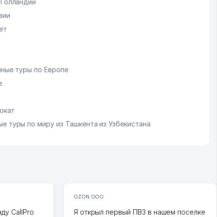
 Голландии
зии
ет
нные туры по Европе
е
рокат
е туры по миру из Ташкента из Узбекистана
OZON ООО
ду CallPro
Я открыл первый ПВЗ в нашем поселке