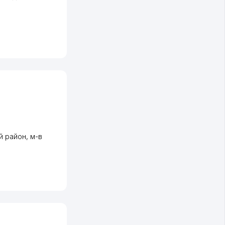
й район
,
м-в