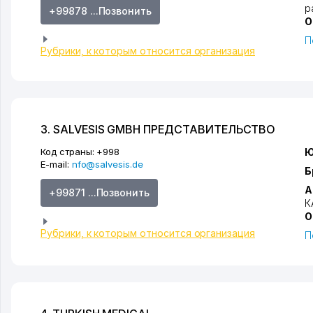
р
+99878 ...Позвонить
О
П
Рубрики, к которым относится организация
3. SALVESIS GMBH ПРЕДСТАВИТЕЛЬСТВО
Код страны:
+998
Ю
E-mail:
nfo@salvesis.de
Б
А
+99871 ...Позвонить
К
О
Рубрики, к которым относится организация
П