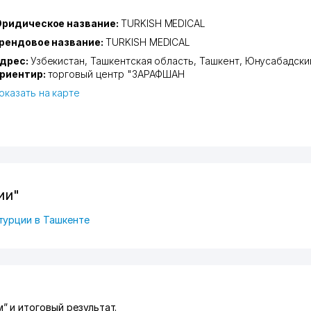
ридическое название:
TURKISH MEDICAL
рендовое название:
TURKISH MEDICAL
дрес:
Узбекистан,
Ташкентская область
,
Ташкент
,
Юнусабадски
риентир:
торговый центр "ЗАРАФШАН
оказать на карте
ии"
турции в Ташкенте
” и итоговый результат.