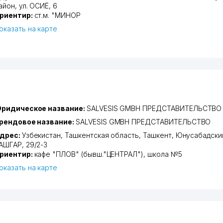
айон
,
ул. ОСИЁ
, 6
риентир:
ст.м. "МИНОР
оказать на карте
ридическое название:
SALVESIS GMBH ПРЕДСТАВИТЕЛЬСТВО
рендовое название:
SALVESIS GMBH ПРЕДСТАВИТЕЛЬСТВО
дрес:
Узбекистан,
Ташкентская область
,
Ташкент
,
Юнусабадски
АШГАР
, 29/2-3
риентир:
кафе "ПЛОВ" (бывш."ЦЕНТРАЛ"), школа №5
оказать на карте