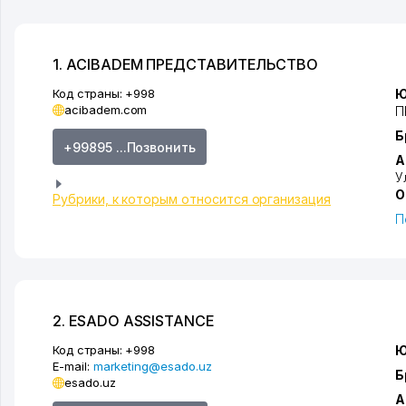
1. ACIBADEM ПРЕДСТАВИТЕЛЬСТВО
Код страны:
+998
Ю
acibadem.com
П
Б
+99895 ...Позвонить
А
У
О
Рубрики, к которым относится организация
П
2. ESADO ASSISTANCE
Код страны:
+998
Ю
E-mail:
marketing@esado.uz
Б
esado.uz
А