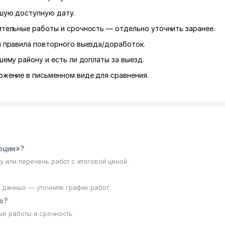
шую доступную дату.
ительные работы и срочность — отдельно уточнить заранее.
и правила повторного выезда/доработок.
шему району и есть ли доплаты за выезд.
ожение в письменном виде для сравнения.
рции»?
у или перечень работ с итоговой ценой.
х данных — уточните график работ.
о?
ые работы и срочность.