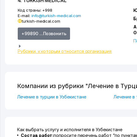
4. TURKISH MEDICAL
Код страны:
+998
Ю
E-mail:
info@turkish-medical.com
Б
turkish-medical.com
А
О
+99890 ...Позвонить
П
Рубрики, к которым относится организация
Компании из рубрики "Лечение в Турц
Лечение в турции в Узбекистане
Лечение в 
Как выбрать услугу и исполнителя в Узбекистане
Состав работ:
попросите перечень работ “по пунктам