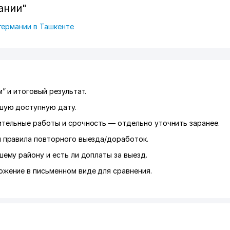
ании"
германии в Ташкенте
” и итоговый результат.
шую доступную дату.
ительные работы и срочность — отдельно уточнить заранее.
и правила повторного выезда/доработок.
шему району и есть ли доплаты за выезд.
ожение в письменном виде для сравнения.