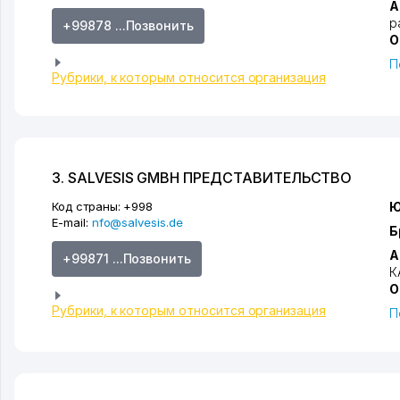
А
р
+99878 ...Позвонить
О
П
Рубрики, к которым относится организация
3. SALVESIS GMBH ПРЕДСТАВИТЕЛЬСТВО
Код страны:
+998
Ю
E-mail:
nfo@salvesis.de
Б
А
+99871 ...Позвонить
К
О
Рубрики, к которым относится организация
П