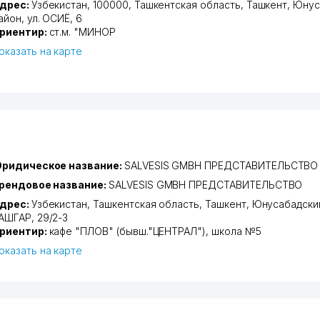
дрес:
Узбекистан, 100000,
Ташкентская область
,
Ташкент
,
Юнус
айон
,
ул. ОСИЁ
, 6
риентир:
ст.м. "МИНОР
оказать на карте
ридическое название:
SALVESIS GMBH ПРЕДСТАВИТЕЛЬСТВО
рендовое название:
SALVESIS GMBH ПРЕДСТАВИТЕЛЬСТВО
дрес:
Узбекистан,
Ташкентская область
,
Ташкент
,
Юнусабадски
АШГАР
, 29/2-3
риентир:
кафе "ПЛОВ" (бывш."ЦЕНТРАЛ"), школа №5
оказать на карте