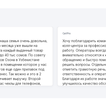
CallPro
наша семья очень довольна,
Хочу поблагодарить коман
о месяца уже вышли на
колл-центра за професси
За каждый выданный товар
работу. Операторы всегд
до 40 тыс сомов. По совету
внимательно относятся к
в Озона в Узбекистане
обращению и быстро пом
 в помещении которое у нас
решить вопросы. Отдельн
тов еще один прилавок под
отметить грамотную речь
нес. Так можно и это в 2
ответственность и операт
ичивает выручку. Второй
Благодаря их работе знач
нас чехлы для телефонов,
улучшилось качество обс
ышки и вообще все что
клиентов. Рекомендую это
то надо
центр как надежного парт
.2026 17:50:36
бизнеса.
Vip Brand 31.07.2026 11:43:39