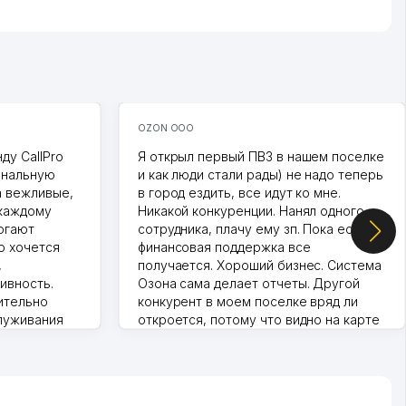
OZON ООО
ду CallPro
Я открыл первый ПВЗ в нашем поселке
ональную
и как люди стали рады) не надо теперь
а вежливые,
в город ездить, все идут ко мне.
 каждому
Никакой конкуренции. Нанял одного
огают
сотрудника, плачу ему зп. Пока есть
о хочется
финансовая поддержка все
,
получается. Хороший бизнес. Система
ивность.
Озона сама делает отчеты. Другой
ительно
конкурент в моем поселке вряд ли
луживания
откроется, потому что видно на карте
т колл-
Озона для Узбекистана что тут у нас
нера для
уже есть ПВЗ. Выгодное дело и
спокойное.
Марат 27.07.2026 08:00:37