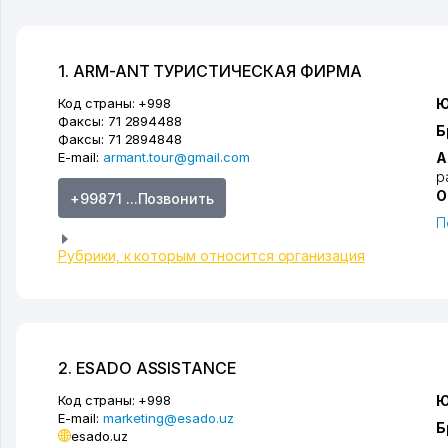
1. ARM-ANT ТУРИСТИЧЕСКАЯ ФИРМА
Код страны:
+998
Ю
Факсы:
71 2894488
Б
Факсы:
71 2894848
E-mail:
armant.tour@gmail.com
А
р
О
+99871 ...Позвонить
П
Рубрики, к которым относится организация
2. ESADO ASSISTANCE
Код страны:
+998
Ю
E-mail:
marketing@esado.uz
Б
esado.uz