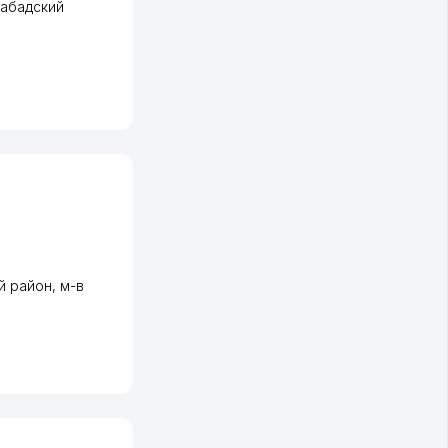
абадский
й район
,
м-в