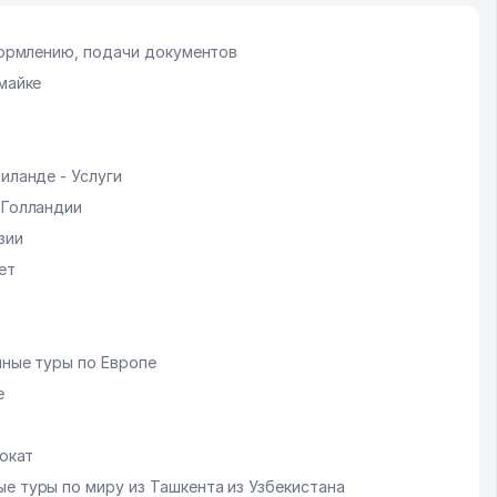
оформлению, подачи документов
майке
иланде - Услуги
 Голландии
зии
ет
нные туры по Европе
е
рокат
е туры по миру из Ташкента из Узбекистана