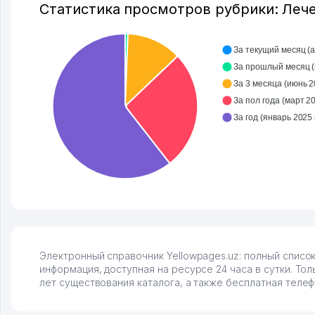
по Узбекистану брали, но вяло.
Статистика просмотров рубрики: Леч
Удалось раскрутиться, дальше
развиваюсь потихоньку😊
Hamida 03.08.2026 12:45:39
За текущий месяц (ав
З
За 3 месяца (июнь 202
За пол года (март 202
Электронный справочник Yellowpages.uz: полный списо
информация, доступная на ресурсе 24 часа в сутки. Т
лет существования каталога, а также бесплатная телеф