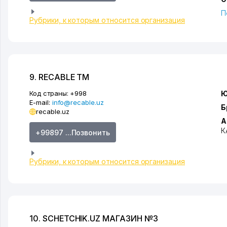
П
Рубрики, к которым относится организация
9. RECABLE ТМ
Код страны:
+998
Ю
E-mail:
info@recable.uz
Б
recable.uz
А
К
+99897 ...Позвонить
Рубрики, к которым относится организация
10. SCHETCHIK.UZ МАГАЗИН №3