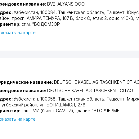
рендовое название:
BVB-ALYANS ООО
дрес:
Узбекистан, 100084,
Ташкентская область
,
Ташкент
,
Юнус
айон
,
просп. АМИРА ТЕМУРА
, 107 Б, блок C, этаж 2, офис №C-8,
риентир:
ст.м. "БОДОМЗОР
оказать на карте
ридическое название:
DEUTSCHE KABEL AG TASCHKENT СП А
рендовое название:
DEUTSCHE KABEL AG TASCHKENT СП АО
дрес:
Узбекистан, 100058,
Ташкентская область
,
Ташкент
,
Мирз
лугбекский район
,
ул. БОГИШАМОЛ
, 276
риентир:
ТашПМИ (бывш. САМПИ), здание "ВТОРЧЕРМЕТ
оказать на карте