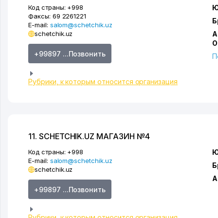
Код страны:
+998
Ю
Факсы:
69 2261221
Б
E-mail:
salom@schetchik.uz
schetchik.uz
А
О
+99897 ...Позвонить
П
Рубрики, к которым относится организация
11. SCHETCHIK.UZ МАГАЗИН №4
Код страны:
+998
Ю
E-mail:
salom@schetchik.uz
Б
schetchik.uz
А
+99897 ...Позвонить
Рубрики, к которым относится организация