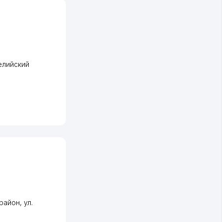
елийский
район
,
ул.