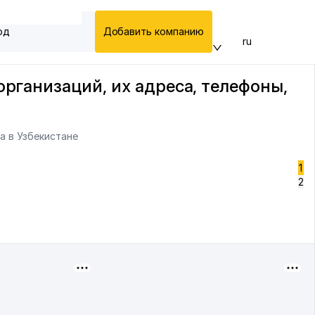
од
Добавить компанию
ru
организаций, их адреса, телефоны,
а в Узбекистане
1
2