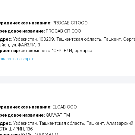
ридическое название:
PROCAB СП ООО
рендовое название:
PROCAB СП ООО
дрес:
Узбекистан, 100209,
Ташкентская область
,
Ташкент
,
Серг
айон
,
ул. ФАЙЗЛИ
, 3
риентир:
автокомплекс "СЕРГЕЛИ, ярмарка
оказать на карте
ридическое название:
ELCAB ООО
рендовое название:
QUVVAT ТМ
дрес:
Узбекистан,
Ташкентская область
,
Ташкент
,
Алмазарский 
СТА ШИРИН
, 136
риентир:
УЗМЕТАЛЛСАВДО