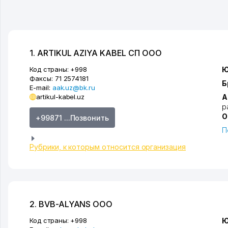
1. ARTIKUL AZIYA KABEL СП ООО
Код страны:
+998
Ю
Факсы:
71 2574181
Б
E-mail:
aak.uz@bk.ru
artikul-kabel.uz
А
р
О
+99871 ...Позвонить
П
Рубрики, к которым относится организация
2. BVB-ALYANS ООО
Код страны:
+998
Ю