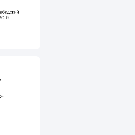
абадский
 №C-9
О
о-