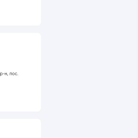
 р-н
,
пос.