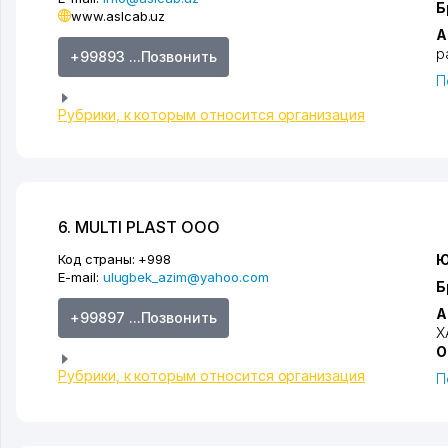
Б
www.aslcab.uz
А
р
+99893 ...Позвонить
П
Рубрики, к которым относится организация
6. MULTI PLAST ООО
Код страны:
+998
Ю
E-mail:
ulugbek_azim@yahoo.com
Б
А
+99897 ...Позвонить
Х
О
Рубрики, к которым относится организация
П