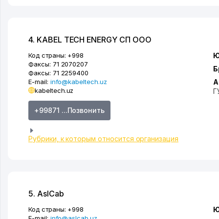
4. KABEL TECH ENERGY СП ООО
Код страны:
+998
Ю
Факсы:
71 2070207
Б
Факсы:
71 2259400
E-mail:
info@kabeltech.uz
А
kabeltech.uz
Г
+99871 ...Позвонить
Рубрики, к которым относится организация
5. AslCab
Код страны:
+998
Ю
E-mail:
info@aslcab.uz