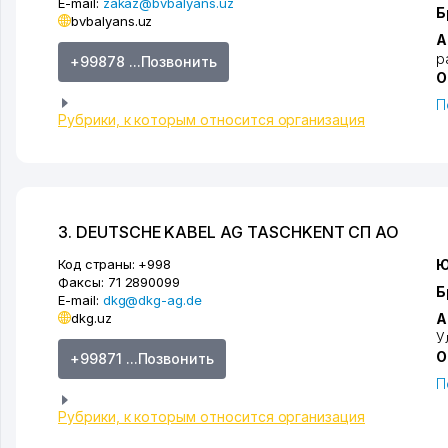
E-mail:
zakaz@bvbalyans.uz
Б
bvbalyans.uz
А
р
+99878 ...Позвонить
О
П
Рубрики, к которым относится организация
3. DEUTSCHE KABEL AG TASCHKENT СП АО
Код страны:
+998
Ю
Факсы:
71 2890099
Б
E-mail:
dkg@dkg-ag.de
dkg.uz
А
У
О
+99871 ...Позвонить
П
Рубрики, к которым относится организация