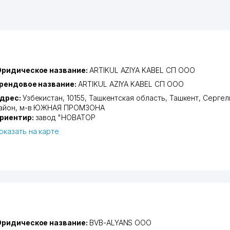
ридическое название:
ARTIKUL AZIYA KABEL СП ООО
рендовое название:
ARTIKUL AZIYA KABEL СП ООО
дрес:
Узбекистан, 10155,
Ташкентская область
,
Ташкент
,
Сергел
айон
,
м-в ЮЖНАЯ ПРОМЗОНА
риентир:
завод "НОВАТОР
оказать на карте
ридическое название:
BVB-ALYANS ООО