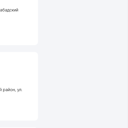
абадский
й район
,
ул.