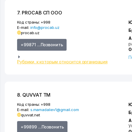
7. PROCAB СП ООО
Код страны:
+998
Ю
E-mail:
info@procab.uz
Б
procab.uz
А
р
+99871 ...Позвонить
О
П
Рубрики, к которым относится организация
8. QUVVAT ТМ
Код страны:
+998
Ю
E-mail:
s.mamadaliev1@gmail.com
Б
quvvat.net
А
У
+99899 ...Позвонить
О