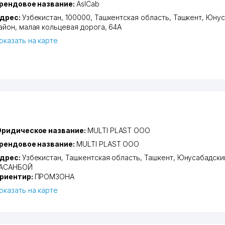
рендовое название:
AslCab
дрес:
Узбекистан, 100000,
Ташкентская область
,
Ташкент
,
Юнус
айон
,
малая кольцевая дорога
, 64А
оказать на карте
ридическое название:
MULTI PLAST ООО
рендовое название:
MULTI PLAST ООО
дрес:
Узбекистан,
Ташкентская область
,
Ташкент
,
Юнусабадски
АСАНБОЙ
риентир:
ПРОМЗОНА
оказать на карте