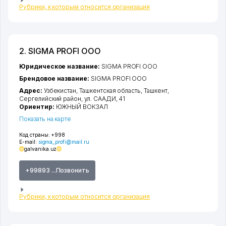
Рубрики, к которым относится организация
2. SIGMA PROFI ООО
Юридическое название:
SIGMA PROFI ООО
Брендовое название:
SIGMA PROFI ООО
Адрес:
Узбекистан,
Ташкентская область
,
Ташкент
,
Сергелийский район
,
ул. СААДИ
, 41
Ориентир:
ЮЖНЫЙ ВОКЗАЛ
Показать на карте
Код страны:
+998
E-mail:
sigma_profi@mail.ru
galvanika.uz
+99893 ...Позвонить
Рубрики, к которым относится организация