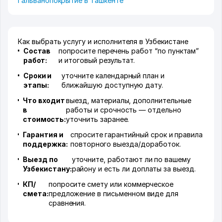
Гальванопокрытие в Ташкенте
Как выбрать услугу и исполнителя в Узбекистане
Состав
попросите перечень работ “по пунктам”
работ:
и итоговый результат.
Сроки и
уточните календарный план и
этапы:
ближайшую доступную дату.
Что входит
выезд, материалы, дополнительные
в
работы и срочность — отдельно
стоимость:
уточнить заранее.
Гарантия и
спросите гарантийный срок и правила
поддержка:
повторного выезда/доработок.
Выезд по
уточните, работают ли по вашему
Узбекистану:
району и есть ли доплаты за выезд.
КП/
попросите смету или коммерческое
смета:
предложение в письменном виде для
сравнения.