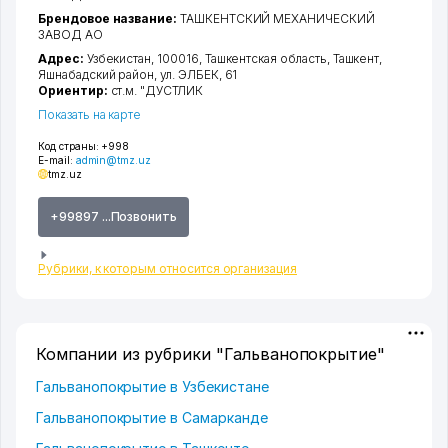
Брендовое название:
ТАШКЕНТСКИЙ МЕХАНИЧЕСКИЙ
ЗАВОД АО
Адрес:
Узбекистан, 100016,
Ташкентская область
,
Ташкент
,
Яшнабадский район
,
ул. ЭЛБЕК
, 61
Ориентир:
ст.м. "ДУСТЛИК
Показать на карте
Код страны:
+998
E-mail:
admin@tmz.uz
tmz.uz
+99897 ...Позвонить
Рубрики, к которым относится организация
Компании из рубрики "Гальванопокрытие"
Гальванопокрытие в Узбекистане
Гальванопокрытие в Самарканде