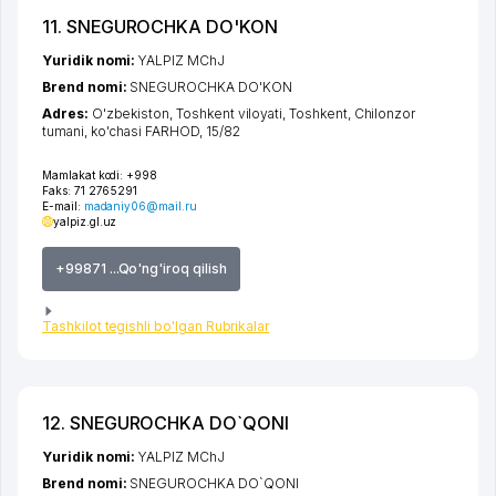
11. SNEGUROCHKA DO'KON
Yuridik nomi:
YALPIZ MChJ
Brend nomi:
SNEGUROCHKA DO'KON
Adres:
O'zbekiston,
Toshkent viloyati
,
Toshkent
,
Chilonzor
tumani
,
ko'chasi FARHOD
, 15/82
Mamlakat kodi:
+998
Faks:
71 2765291
E-mail:
madaniy06@mail.ru
yalpiz.gl.uz
+99871 ...Qo'ng'iroq qilish
Tashkilot tegishli bo'lgan Rubrikalar
12. SNEGUROCHKA DO`QONI
Yuridik nomi:
YALPIZ MChJ
Brend nomi:
SNEGUROCHKA DO`QONI