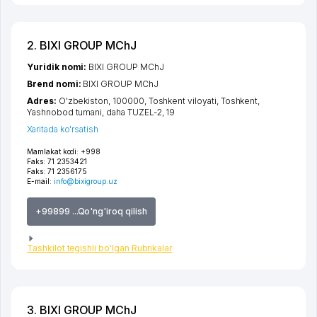
2. BIXI GROUP MChJ
Yuridik nomi:
BIXI GROUP MChJ
Brend nomi:
BIXI GROUP MChJ
Adres:
O'zbekiston, 100000,
Toshkent viloyati
,
Toshkent
,
Yashnobod tumani
,
daha TUZEL-2
, 19
Xaritada ko'rsatish
Mamlakat kodi:
+998
Faks:
71 2353421
Faks:
71 2356175
E-mail:
info@bixigroup.uz
+99899 ...Qo'ng'iroq qilish
Tashkilot tegishli bo'lgan Rubrikalar
3. BIXI GROUP MChJ