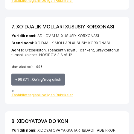
Tashkilot tegishli bo'lgan Rubrikalar
7. XO'DJALIK MOLLARI XUSUSIY KORXONASI
Yuridik nomi:
ADILOV M.M. XUSUSIY KORXONASI
Brend nomi:
XO'DJALIK MOLLARI XUSUSIY KORXONASI
Adres:
O'zbekiston,
Toshkent viloyati
,
Toshkent
,
Shayxontohur
tumani
,
ko'chasi NOSIROV
, 3 A of. 12
Mamlakat kodi:
+998
+99871 ...Qo'ng'iroq qilish
Tashkilot tegishli bo'lgan Rubrikalar
8. XIDOYATOVA DO'KON
Yuridik nomi:
XIDOYATOVA YAKKA TARTIBDAGI TADBIRKOR