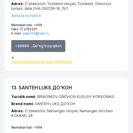
Adres:
O'zbekiston,
Toshkent viloyati
,
Toshkent
,
Chilonzor
tumani
,
daha CHILONZOR-16
, 15/1
Xaritada ko'rsatish
Mamlakat kodi:
+998
Faks:
71 2765291
E-mail:
yalpiz06@mail.ru
+99890 ...Qo'ng'iroq qilish
Tashkilot tegishli bo'lgan Rubrikalar
13. SANTEH LUKS ДО'КОН
Yuridik nomi:
IBRAGIMOV OBIDHON XUSUSIY KORXONASI
Brend nomi:
SANTEH LUKS ДО'КОН
Adres:
O'zbekiston,
Namangan viloyati
,
Namangan
,
ko'chasi
KOKAND
, 28
Mamlakat kodi:
+998