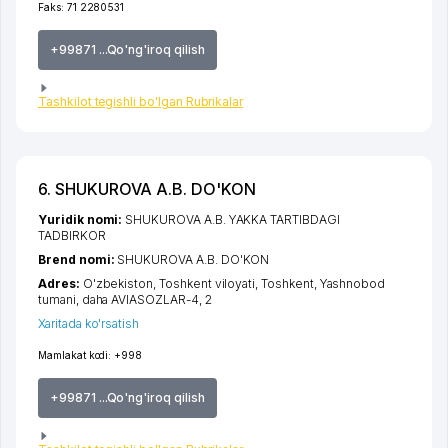
Faks:
71 2280531
+99871 ...Qo'ng'iroq qilish
Tashkilot tegishli bo'lgan Rubrikalar
6. SHUKUROVA A.B. DO'KON
Yuridik nomi:
SHUKUROVA A.B. YAKKA TARTIBDAGI
TADBIRKOR
Brend nomi:
SHUKUROVA A.B. DO'KON
Adres:
O'zbekiston,
Toshkent viloyati
,
Toshkent
,
Yashnobod
tumani
,
daha AVIASOZLAR-4
, 2
Xaritada ko'rsatish
Mamlakat kodi:
+998
+99871 ...Qo'ng'iroq qilish