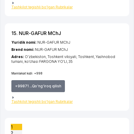
Tashkilot tegishli bo'lgan Rubrikalar
15. NUR-GAFUR MChJ
Yuridik nomi:
NUR-GAFUR MChJ
Brend nomi:
NUR-GAFUR MChJ
Adres:
O'zbekiston,
Toshkent viloyati
,
Toshkent
,
Yashnobod
tumani
,
ko'chasi FARGONA YO'LI
, 35
Mamlakat kodi:
+998
+99871 ...Qo'ng'iroq qilish
Tashkilot tegishli bo'lgan Rubrikalar
1
2