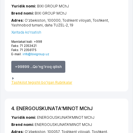
Yuridik nomi:
BIXI GROUP MChJ
Brend nomi:
BIXI GROUP MChJ
Adres:
O'zbekiston, 100000,
Toshkent viloyati
,
Toshkent
,
Yashnobod tumani
,
daha TUZEL-2
, 19
Xaritada ko'rsatish
Mamlakat kodi:
+998
Faks:
71 2353421
Faks:
71 2356175
E-mail:
info@bixigroup.uz
+99899 ...Qo'ng'iroq qilish
Tashkilot tegishli bo'lgan Rubrikalar
4. ENERGOUSKUNATA'MINOT MChJ
Yuridik nomi:
ENERGOUSKUNATA'MINOT MChJ
Brend nomi:
ENERGOUSKUNATA'MINOT MChJ
Adres:
O'zbekiston, 100057,
Toshkent viloyati
,
Toshkent
,