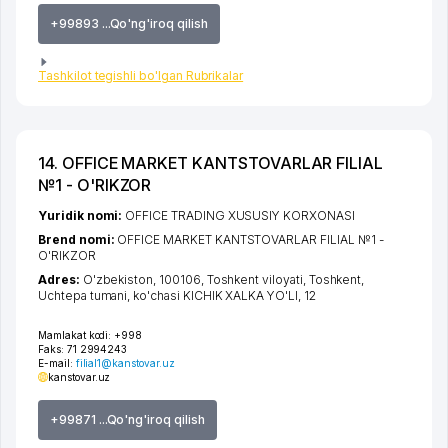
+99893 ...Qo'ng'iroq qilish
Tashkilot tegishli bo'lgan Rubrikalar
14. OFFICE MARKET KANTSTOVARLAR FILIAL
№1 - O'RIKZOR
Yuridik nomi:
OFFICE TRADING XUSUSIY KORXONASI
Brend nomi:
OFFICE MARKET KANTSTOVARLAR FILIAL №1 -
O'RIKZOR
Adres:
O'zbekiston, 100106,
Toshkent viloyati
,
Toshkent
,
Uchtepa tumani
,
ko'chasi KICHIK XALKA YO'LI
, 12
Mamlakat kodi:
+998
Faks:
71 2994243
E-mail:
filial1@kanstovar.uz
kanstovar.uz
+99871 ...Qo'ng'iroq qilish