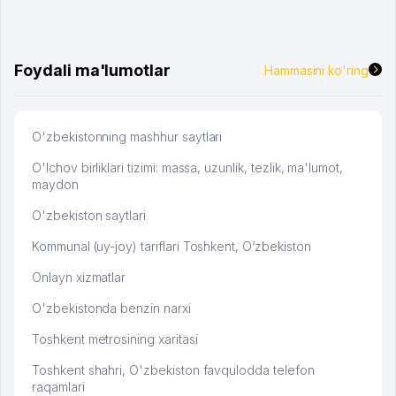
много заказывают, а вначале только по Узбекистану
брали, но вяло. Удалось раскрутиться, дальше
развиваюсь потихоньку😊
Hamida 03.08.2026 12:45:39
Foydali ma'lumotlar
Hammasini ko'ring
O'zbekistonning mashhur saytlari
O'lchov birliklari tizimi: massa, uzunlik, tezlik, ma'lumot,
maydon
O'zbekiston saytlari
Kommunal (uy-joy) tariflari Toshkent, O‘zbekiston
Onlayn xizmatlar
O'zbekistonda benzin narxi
Toshkent metrosining xaritasi
Toshkent shahri, O'zbekiston favqulodda telefon
raqamlari