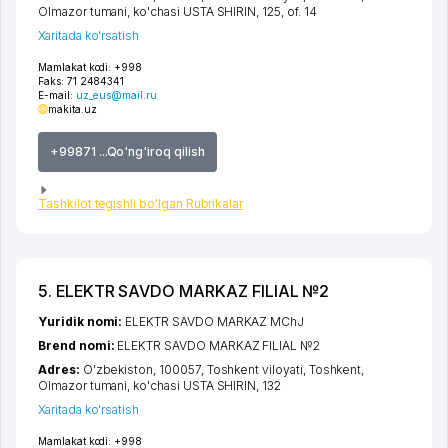
Olmazor tumani
,
ko'chasi USTA SHIRIN
, 125, of. 14
Xaritada ko'rsatish
Mamlakat kodi:
+998
Faks:
71 2484341
E-mail:
uz_eus@mail.ru
makita.uz
+99871 ...Qo'ng'iroq qilish
Tashkilot tegishli bo'lgan Rubrikalar
5. ELEKTR SAVDO MARKAZ FILIAL №2
Yuridik nomi:
ELEKTR SAVDO MARKAZ MChJ
Brend nomi:
ELEKTR SAVDO MARKAZ FILIAL №2
Adres:
O'zbekiston, 100057,
Toshkent viloyati
,
Toshkent
,
Olmazor tumani
,
ko'chasi USTA SHIRIN
, 132
Xaritada ko'rsatish
Mamlakat kodi:
+998