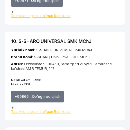
+99871 ...Qo'ng'iroq qilish
Tashkilot tegishli bo'lgan Rubrikalar
10. S-SHARQ UNIVERSAL SMK MChJ
Yuridik nomi:
S-SHARQ UNIVERSAL SMK MChJ
Brend nomi:
S-SHARQ UNIVERSAL SMK MChJ
Adres:
O'zbekiston, 100450,
Samarqand viloyati
,
Samarqand
,
ko'chasi AMIR TEMUR
, 147
Mamlakat kodi:
+998
Faks:
227334
+99866 ...Qo'ng'iroq qilish
Tashkilot tegishli bo'lgan Rubrikalar