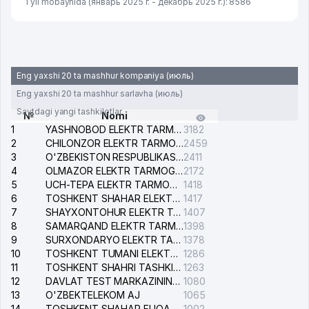
1 yil mobaynida (январь 2025 г. - декабрь 2025 г.): 8586
Eng yaxshi 20 ta mashhur kompaniya (июль)
Eng yaxshi 20 ta mashhur sarlavha (июль)
Saytdagi yangi tashkilotlar
№
Nomi
1
YASHNOBOD ELEKTR TARMOG'I NOSOZLIKLARI XIZMATI
3182
2
CHILONZOR ELEKTR TARMOG'I NOSOZLIK XIZMATI
2459
3
O'ZBEKISTON RESPUBLIKASI BOSH PROKURATURASI ISHONCH TELEFONI
2411
4
OLMAZOR ELEKTR TARMOG'I NOSOZLIKLARI XIZMATI
2172
5
UCH-TEPA ELEKTR TARMOG'I NOSOZLIKLARI XIZMATI
1418
6
TOSHKENT SHAHAR ELEKTR TARMOQLARI KORXONASI AJ
1417
7
SHAYXONTOHUR ELEKTR TARMOG'I NOSOZLIKLARINI TUZATISH XIZMATI
1407
8
SAMARQAND ELEKTR TARMOQLARI AJ
1398
9
SURXONDARYO ELEKTR TARMOQLARI AJ
1378
10
TOSHKENT TUMANI ELEKTR TARMOG'I AVARIYA XIZMATI
1286
11
TOSHKENT SHAHRI TASHKILOT TELEFONLARI HAQIDA MA'LUMOT BYUROSI
1263
12
DAVLAT TEST MARKAZINING ISHONCH TELEFONLARI
1080
13
O'ZBEKTELEKOM AJ
1065
14
TOSHKENT SHAHAR FUQAROLIK ISHLARI BO'YICHA SUDI
1002