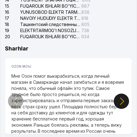
15
FUQAROLIK ISHLARI BO'YICHA YAKKASAROY TUMANLARARO SUDI
887
16
YUNUSOBOD ELEKTR TARMOG'I NOSOZLIKLARI XIZMATI
858
17
NAVOIY HUDUDIY ELEKTR TARMOQLARI KORXONASI AJ
818
18
Ташкентский следственный изолятор
805
19
ELEKTRTARMOG'I NOSOZLIKLARINI TO'ZATISH SERGELI XIZMATI
738
20
FUQAROLIK ISHLARI BO'YICHA UCH-TEPA TUMANI SUDI
634
Sharhlar
OZON MChJ
Мне Озон помог выкарабкаться, когда личный
магазин в Самарканде начал загибаться и я вовремя
поняла, что обычный офлайн это тупик. Самое
трудное было просто решиться, но когда
зарегистрировалась и отправила первые заказы,
весь страх сразу ушел. Площадка полностью берет
на себя доставку до клиентов и для одежды тут
хранение бесплатное первый год, хорошая
экономия. Раньше боялась рекламы, а теперь вижу
результаты. В последнее время из России очень