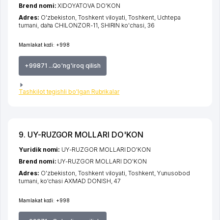
Brend nomi:
XIDOYATOVA DO'KON
Adres:
O'zbekiston,
Toshkent viloyati
,
Toshkent
,
Uchtepa
tumani
,
daha CHILONZOR-11
, SHIRIN ko'chasi, 36
Mamlakat kodi:
+998
+99871 ...Qo'ng'iroq qilish
Tashkilot tegishli bo'lgan Rubrikalar
9. UY-RUZGOR MOLLARI DO'KON
Yuridik nomi:
UY-RUZGOR MOLLARI DO'KON
Brend nomi:
UY-RUZGOR MOLLARI DO'KON
Adres:
O'zbekiston,
Toshkent viloyati
,
Toshkent
,
Yunusobod
tumani
,
ko'chasi AXMAD DONISH
, 47
Mamlakat kodi:
+998