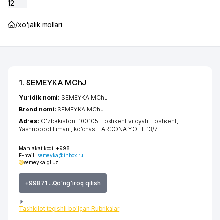
12
/
xo'jalik mollari
1. SEMEYKA MChJ
Yuridik nomi:
SEMEYKA MChJ
Brend nomi:
SEMEYKA MChJ
Adres:
O'zbekiston, 100105,
Toshkent viloyati
,
Toshkent
,
Yashnobod tumani
,
ko'chasi FARGONA YO'LI
, 13/7
Mamlakat kodi:
+998
E-mail:
semeyka@inbox.ru
semeyka.gl.uz
+99871 ...Qo'ng'iroq qilish
Tashkilot tegishli bo'lgan Rubrikalar