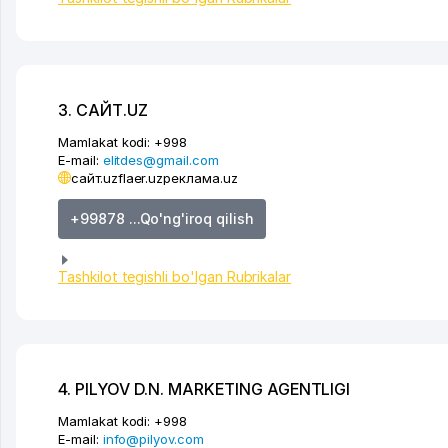
3. САЙТ.UZ
Mamlakat kodi:
+998
E-mail:
elitdes@gmail.com
сайт.uz
flaer.uz
реклама.uz
+99878 ...Qo'ng'iroq qilish
Tashkilot tegishli bo'lgan Rubrikalar
4. PILYOV D.N. MARKETING AGENTLIGI
Mamlakat kodi:
+998
E-mail:
info@pilyov.com