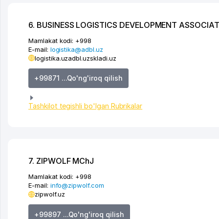
6. BUSINESS LOGISTICS DEVELOPMENT ASSOCIA
Mamlakat kodi:
+998
E-mail:
logistika@adbl.uz
logistika.uz
adbl.uz
skladi.uz
+99871 ...Qo'ng'iroq qilish
Tashkilot tegishli bo'lgan Rubrikalar
7. ZIPWOLF MChJ
Mamlakat kodi:
+998
E-mail:
info@zipwolf.com
zipwolf.uz
+99897 ...Qo'ng'iroq qilish