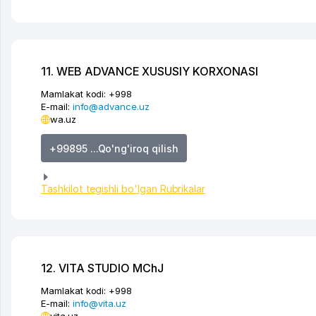
11. WEB ADVANCE XUSUSIY KORXONASI
Mamlakat kodi:
+998
E-mail:
info@advance.uz
wa.uz
+99895 ...Qo'ng'iroq qilish
Tashkilot tegishli bo'lgan Rubrikalar
12. VITA STUDIO MChJ
Mamlakat kodi:
+998
E-mail:
info@vita.uz