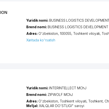
TION
Yuridik nomi:
BUSINESS LOGISTICS DEVELOPMEN
Brend nomi:
BUSINESS LOGISTICS DEVELOPMENT
Adres:
O'zbekiston, 100055,
Toshkent viloyati
,
Tos
Xaritada ko'rsatish
Yuridik nomi:
INTERINTELLECT MChJ
Brend nomi:
ZIPWOLF MChJ
Adres:
O'zbekiston,
Toshkent viloyati
,
Toshkent
,
Ch
Mo‘ljal:
XALQLAR DO'STLIGI" saroyi