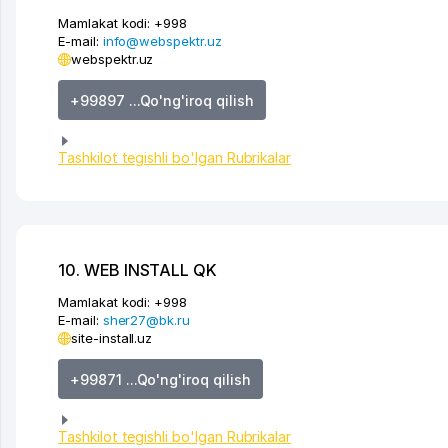
Mamlakat kodi:
+998
E-mail:
info@webspektr.uz
webspektr.uz
+99897 ...Qo'ng'iroq qilish
Tashkilot tegishli bo'lgan Rubrikalar
10. WEB INSTALL QK
Mamlakat kodi:
+998
E-mail:
sher27@bk.ru
site-install.uz
+99871 ...Qo'ng'iroq qilish
Tashkilot tegishli bo'lgan Rubrikalar