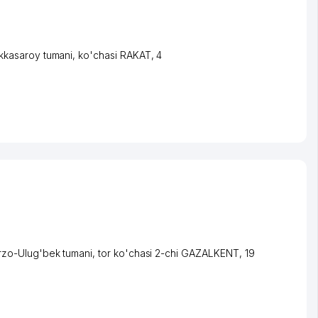
kkasaroy tumani
,
ko'chasi RAKAT
, 4
rzo-Ulug'bek tumani
,
tor ko'chasi 2-chi GAZALKENT
, 19