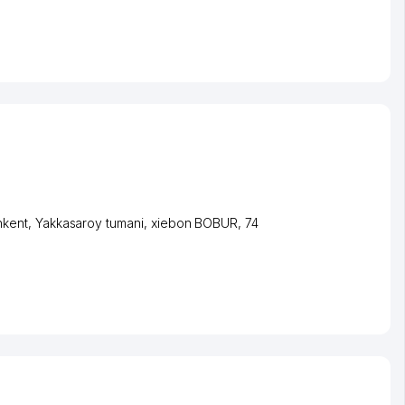
hkent
,
Yakkasaroy tumani
,
xiеbon BOBUR
, 74