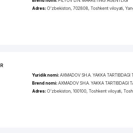
Brend nomi:
PILYOV D.N. MARKETING AGENTLIGI
Adres:
O'zbekiston, 702808,
Toshkent viloyati
,
Yan
OR
Yuridik nomi:
AXMADOV SH.A. YAKKA TARTIBDAGI
Brend nomi:
AXMADOV SH.A. YAKKA TARTIBDAGI 
Adres:
O'zbekiston, 100100,
Toshkent viloyati
,
Tosh