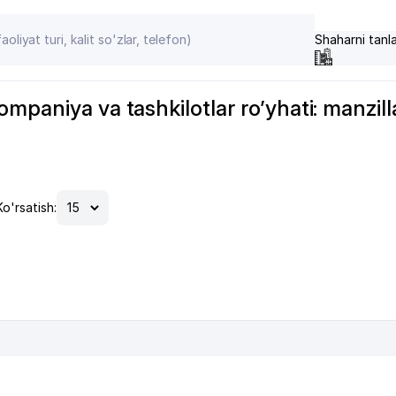
Shaharni tanl
paniya va tashkilotlar ro’yhati: manzilla
Ko'rsatish: