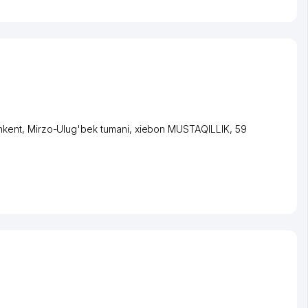
hkent
,
Mirzo-Ulug'bek tumani
,
xiеbon MUSTAQILLIK
, 59