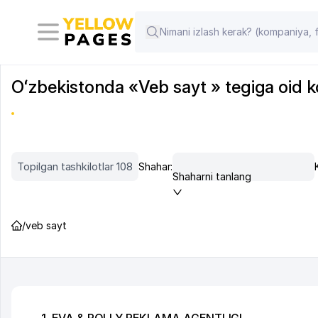
Oʻzbekistonda «Veb sayt » tegiga oid kom
Topilgan tashkilotlar 108
Shahar:
Shaharni tanlang
/
veb sayt
1. EVA & POLLY REKLAMA AGENTLIGI