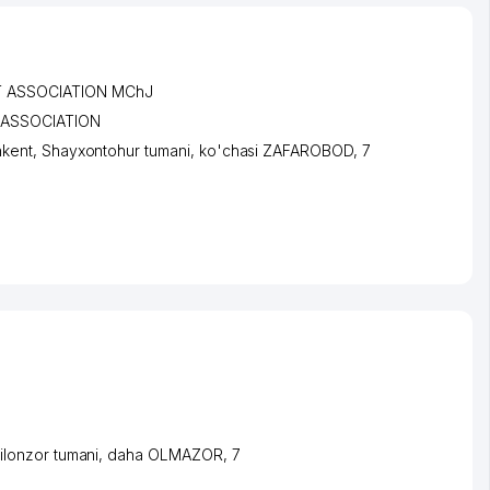
T ASSOCIATION MChJ
 ASSOCIATION
hkent
,
Shayxontohur tumani
,
ko'chasi ZAFAROBOD
, 7
ilonzor tumani
,
daha OLMAZOR
, 7