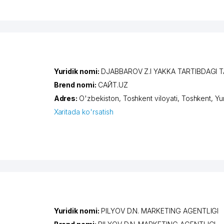
Yuridik nomi:
DJABBAROV Z.I YAKKA TARTIBDAGI 
Brend nomi:
САЙТ.UZ
Adres:
O'zbekiston,
Toshkent viloyati
,
Toshkent
,
Yu
Xaritada ko'rsatish
Yuridik nomi:
PILYOV D.N. MARKETING AGENTLIGI