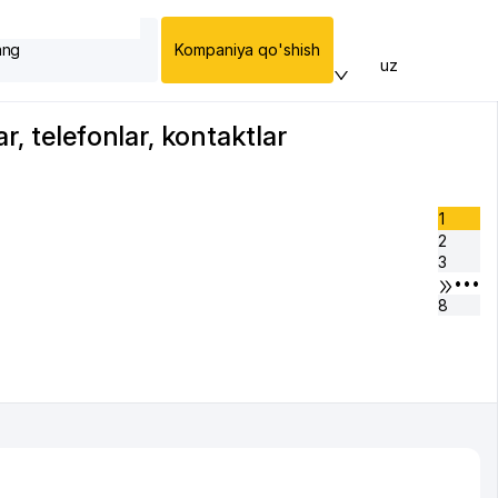
ang
Kompaniya qo'shish
uz
r, telefonlar, kontaktlar
1
2
3
•••
8