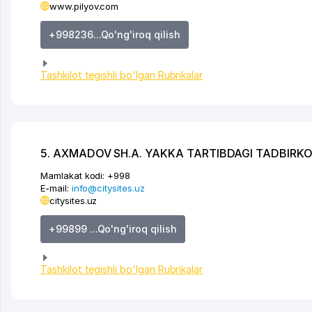
www.pilyov.com
+998236...Qo'ng'iroq qilish
Tashkilot tegishli bo'lgan Rubrikalar
5. AXMADOV SH.A. YAKKA TARTIBDAGI TADBIRK
Mamlakat kodi:
+998
E-mail:
info@citysites.uz
citysites.uz
+99899 ...Qo'ng'iroq qilish
Tashkilot tegishli bo'lgan Rubrikalar