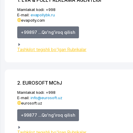
Mamlakat kodi:
+998
E-mail:
evapollybk.ru
evapolly.com
+99897 ...Qo'ng'iroq qilish
Tashkilot tegishli bo'lgan Rubrikalar
2. EUROSOFT MChJ
Mamlakat kodi:
+998
E-mail:
info@eurosoft.uz
eurosoft.uz
+99877 ...Qo'ng'iroq qilish
Tashkilot tegishli bo'lgan Rubrikalar