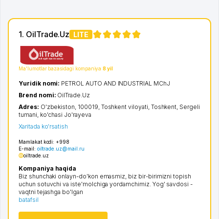
1. OilTrade.Uz
LITE
Ma'lumotlar bazasidagi kompaniya
8 yil
Yuridik nomi:
PETROL AUTO AND INDUSTRIAL MChJ
Brend nomi:
OilTrade.Uz
Adres:
O'zbekiston, 100019,
Toshkent viloyati
,
Toshkent
,
Sergeli
tumani
,
ko'chasi Jo'rayeva
Xaritada ko'rsatish
Mamlakat kodi:
+998
E-mail:
oiltrade.uz@mail.ru
oiltrade.uz
Kompaniya haqida
Biz shunchaki onlayn-do'kon emasmiz, biz bir-birimizni topish
uchun sotuvchi va iste'molchiga yordamchimiz. Yog' savdosi -
vaqtni tejashga bo'lgan
batafsil