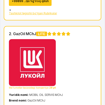
+99899 ...Qo'ng'iroq qilish
Tashkilot tegishli bo'lgan Rubrikalar
2. GazOil MChJ
LITE
Ma'lumotlar bazasidagi kompaniya
28 yil
Yuridik nomi:
MOBIL OIL SERVIS MChJ
Brend nomi:
GazOil MChJ