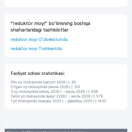
"reduktor moyi" bo'limining boshqa
shaharlaridagi tashkilotlar
reduktor moyi O'zbekistonda
reduktor moyi Toshkentda
Faoliyat sohasi statistikasi:
Shu oy mobaynida (август 2026 г.): 36
O'tgan oy mobaynida (июль 2026 г.): 120
3 oy mobaynida (июнь 2026 г. - июль 2026 г.): 438
Yarim yil mobaynida (март 2026 г. - июль 2026 г.): 576
1 yil mobaynida (январь 2025 г. - декабрь 2025 г.): 1032