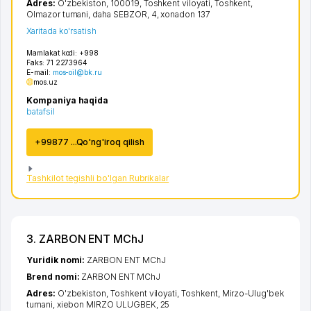
Adres:
O'zbekiston, 100019,
Toshkent viloyati
,
Toshkent
,
Olmazor tumani
,
daha SEBZOR
, 4, xonadon 137
Xaritada ko'rsatish
Mamlakat kodi:
+998
Faks:
71 2273964
E-mail:
mos-oil@bk.ru
mos.uz
Kompaniya haqida
batafsil
+99877 ...Qo'ng'iroq qilish
Tashkilot tegishli bo'lgan Rubrikalar
3. ZARBON ENT MChJ
Yuridik nomi:
ZARBON ENT MChJ
Brend nomi:
ZARBON ENT MChJ
Adres:
O'zbekiston,
Toshkent viloyati
,
Toshkent
,
Mirzo-Ulug'bek
tumani
,
xiеbon MIRZO ULUGBEK
, 25