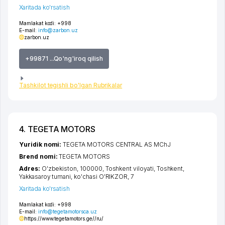
Xaritada ko'rsatish
Mamlakat kodi:
+998
E-mail:
info@zarbon.uz
zarbon.uz
+99871 ...Qo'ng'iroq qilish
Tashkilot tegishli bo'lgan Rubrikalar
4. TEGETA MOTORS
Yuridik nomi:
TEGETA MOTORS CENTRAL AS MChJ
Brend nomi:
TEGETA MOTORS
Adres:
O'zbekiston, 100000,
Toshkent viloyati
,
Toshkent
,
Yakkasaroy tumani
,
ko'chasi O'RIKZOR
, 7
Xaritada ko'rsatish
Mamlakat kodi:
+998
E-mail:
info@tegetamotorsca.uz
https://www.tegetamotors.ge//ru/