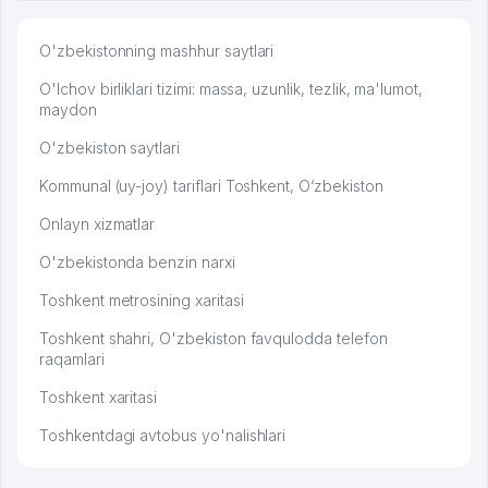
O'zbekistonning mashhur saytlari
O'lchov birliklari tizimi: massa, uzunlik, tezlik, ma'lumot,
maydon
O'zbekiston saytlari
Kommunal (uy-joy) tariflari Toshkent, O‘zbekiston
Onlayn xizmatlar
O'zbekistonda benzin narxi
Toshkent metrosining xaritasi
Toshkent shahri, O'zbekiston favqulodda telefon
raqamlari
Toshkent xaritasi
Toshkentdagi avtobus yo'nalishlari