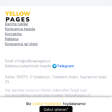
Barcha ruknlar
Kompaniya haqida
Kontaktlar
Reklama
Kompaniya qo'shish
Email: info@yellowpages.uz
Reklama joylashtirish haqida
Telegram
Adres: 100170, O'zbekiston, Toshkent shahri, Sayram ko'chasi
25.
Har qanday nusxa ko'chirish materiallari faqat sayt
ma'muriyatining ruxsati bilan mumkin YellowPages.Uz
Biz
cookie fayllaridan
foydalanamiz
O'zbekiston, 2009 - 2026 / O'zbekiston "sariq
sahifalar"mualliflik huquqi. Barcha huquqlar himoyalangan.
Qabul qilaman"