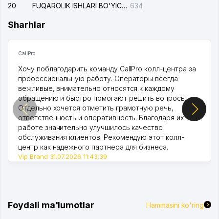
20
FUQAROLIK ISHLARI BO'YICHA UCH-TEPA TUMANI SUDI
634
Sharhlar
CallPro
Хочу поблагодарить команду CallPro колл-центра за
профессиональную работу. Операторы всегда
вежливые, внимательно относятся к каждому
обращению и быстро помогают решить вопросы.
Отдельно хочется отметить грамотную речь,
ответственность и оперативность. Благодаря их
работе значительно улучшилось качество
обслуживания клиентов. Рекомендую этот колл-
центр как надежного партнера для бизнеса.
Vip Brand 31.07.2026 11:43:39
Foydali ma'lumotlar
Hammasini ko'ring