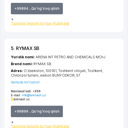
+99894 ...Qo'ng'iroq qilish
Tashkilot tegishli bo'lgan Rubrikalar
5. RYMAX SB
Yuridik nomi:
ARENA INT PETRO AND CHEMICALS MChJ
Brend nomi:
RYMAX SB
Adres:
O'zbekiston, 100161,
Toshkent viloyati
,
Toshkent
,
Chilonzor tumani
,
xiеbon BUNYODKOR
, 57
Xaritada ko'rsatish
Mamlakat kodi:
+998
E-mail:
info@arenaoil.uz
arenaoil.uz
+99899 ...Qo'ng'iroq qilish
Tashkilot tegishli bo'lgan Rubrikalar