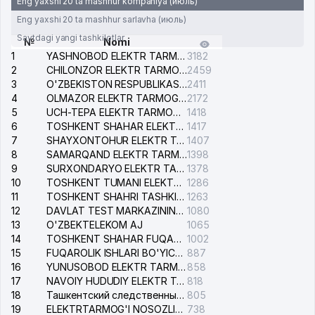
Eng yaxshi 20 ta mashhur kompaniya (июль)
Eng yaxshi 20 ta mashhur sarlavha (июль)
Saytdagi yangi tashkilotlar
№
Nomi
1
YASHNOBOD ELEKTR TARMOG'I NOSOZLIKLARI XIZMATI
3182
2
CHILONZOR ELEKTR TARMOG'I NOSOZLIK XIZMATI
2459
3
O'ZBEKISTON RESPUBLIKASI BOSH PROKURATURASI ISHONCH TELEFONI
2411
4
OLMAZOR ELEKTR TARMOG'I NOSOZLIKLARI XIZMATI
2172
5
UCH-TEPA ELEKTR TARMOG'I NOSOZLIKLARI XIZMATI
1418
6
TOSHKENT SHAHAR ELEKTR TARMOQLARI KORXONASI AJ
1417
7
SHAYXONTOHUR ELEKTR TARMOG'I NOSOZLIKLARINI TUZATISH XIZMATI
1407
8
SAMARQAND ELEKTR TARMOQLARI AJ
1398
9
SURXONDARYO ELEKTR TARMOQLARI AJ
1378
10
TOSHKENT TUMANI ELEKTR TARMOG'I AVARIYA XIZMATI
1286
11
TOSHKENT SHAHRI TASHKILOT TELEFONLARI HAQIDA MA'LUMOT BYUROSI
1263
12
DAVLAT TEST MARKAZINING ISHONCH TELEFONLARI
1080
13
O'ZBEKTELEKOM AJ
1065
14
TOSHKENT SHAHAR FUQAROLIK ISHLARI BO'YICHA SUDI
1002
15
FUQAROLIK ISHLARI BO'YICHA YAKKASAROY TUMANLARARO SUDI
887
16
YUNUSOBOD ELEKTR TARMOG'I NOSOZLIKLARI XIZMATI
858
17
NAVOIY HUDUDIY ELEKTR TARMOQLARI KORXONASI AJ
818
18
Ташкентский следственный изолятор
805
19
ELEKTRTARMOG'I NOSOZLIKLARINI TO'ZATISH SERGELI XIZMATI
738