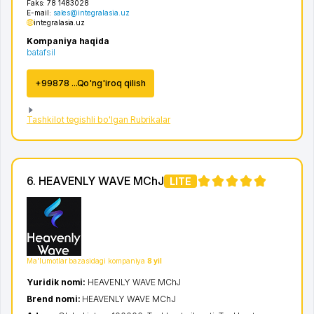
Faks:
78 1483028
E-mail:
sales@integralasia.uz
integralasia.uz
Kompaniya haqida
batafsil
+99878 ...Qo'ng'iroq qilish
Tashkilot tegishli bo'lgan Rubrikalar
6. HEAVENLY WAVE MChJ
LITE
Ma'lumotlar bazasidagi kompaniya
8 yil
Yuridik nomi:
HEAVENLY WAVE MChJ
Brend nomi:
HEAVENLY WAVE MChJ