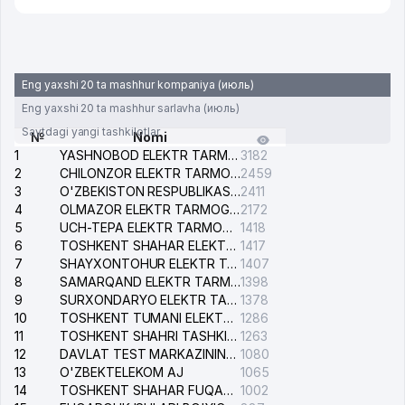
Eng yaxshi 20 ta mashhur kompaniya (июль)
Eng yaxshi 20 ta mashhur sarlavha (июль)
Saytdagi yangi tashkilotlar
№
Nomi
1
YASHNOBOD ELEKTR TARMOG'I NOSOZLIKLARI XIZMATI
3182
2
CHILONZOR ELEKTR TARMOG'I NOSOZLIK XIZMATI
2459
3
O'ZBEKISTON RESPUBLIKASI BOSH PROKURATURASI ISHONCH TELEFONI
2411
4
OLMAZOR ELEKTR TARMOG'I NOSOZLIKLARI XIZMATI
2172
5
UCH-TEPA ELEKTR TARMOG'I NOSOZLIKLARI XIZMATI
1418
6
TOSHKENT SHAHAR ELEKTR TARMOQLARI KORXONASI AJ
1417
7
SHAYXONTOHUR ELEKTR TARMOG'I NOSOZLIKLARINI TUZATISH XIZMATI
1407
8
SAMARQAND ELEKTR TARMOQLARI AJ
1398
9
SURXONDARYO ELEKTR TARMOQLARI AJ
1378
10
TOSHKENT TUMANI ELEKTR TARMOG'I AVARIYA XIZMATI
1286
11
TOSHKENT SHAHRI TASHKILOT TELEFONLARI HAQIDA MA'LUMOT BYUROSI
1263
12
DAVLAT TEST MARKAZINING ISHONCH TELEFONLARI
1080
13
O'ZBEKTELEKOM AJ
1065
14
TOSHKENT SHAHAR FUQAROLIK ISHLARI BO'YICHA SUDI
1002