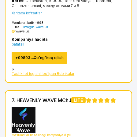
Adres:
O'zbekiston, 100000,
Toshkent viloyati
,
Toshkent
,
Chilonzor tumani
, между домами 7 и 8
Xaritada ko'rsatish
Mamlakat kodi:
+998
E-mail:
info@h-wave.uz
hwave.uz
Kompaniya haqida
batafsil
+99893 ...Qo'ng'iroq qilish
Tashkilot tegishli bo'lgan Rubrikalar
7. HEAVENLY WAVE MChJ
LITE
Ma'lumotlar bazasidagi kompaniya
8 yil