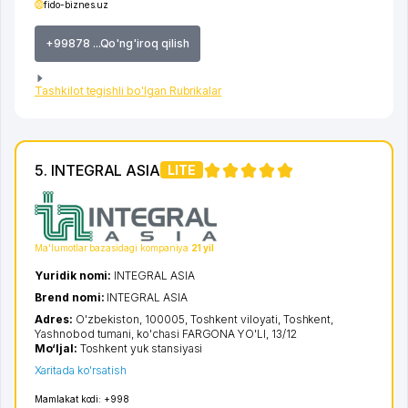
fido-biznes.uz
+99878 ...Qo'ng'iroq qilish
Tashkilot tegishli bo'lgan Rubrikalar
5. INTEGRAL ASIA
LITE
Ma'lumotlar bazasidagi kompaniya
21 yil
Yuridik nomi:
INTEGRAL ASIA
Brend nomi:
INTEGRAL ASIA
Adres:
O'zbekiston, 100005,
Toshkent viloyati
,
Toshkent
,
Yashnobod tumani
,
ko'chasi FARGONA YO'LI
, 13/12
Mo‘ljal:
Toshkent yuk stansiyasi
Xaritada ko'rsatish
Mamlakat kodi:
+998