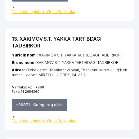
Tashkilot tegishli bo'lgan Rubrikalar
13. XAKIMOV S.T. YAKKA TARTIBDAGI
TADBIRKOR
Yuridik nomi:
XAKIMOV S.T. YAKKA TARTIBDAGI TADBIRKOR
Brend nomi:
XAKIMOV S.T. YAKKA TARTIBDAGI TADBIRKOR
Adres:
O'zbekiston,
Toshkent viloyati
,
Toshkent
,
Mirzo-Ulug'bek
tumani
,
xiеbon MIRZO ULUGBEK
, 64, of. 2
Mamlakat kodi:
+998
Faks:
71 2684360
+99871 ...Qo'ng'iroq qilish
Tashkilot tegishli bo'lgan Rubrikalar