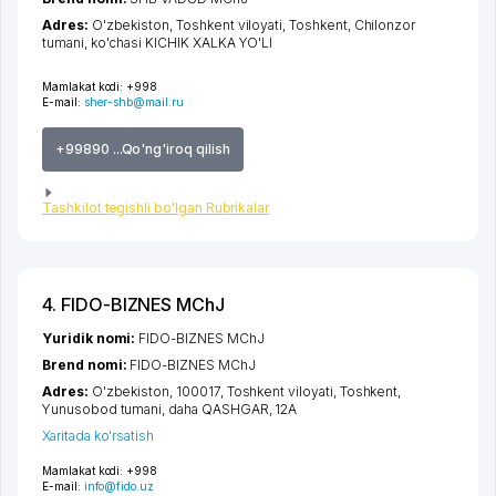
Adres:
O'zbekiston,
Toshkent viloyati
,
Toshkent
,
Chilonzor
tumani
,
ko'chasi KICHIK XALKA YO'LI
Mamlakat kodi:
+998
E-mail:
sher-shb@mail.ru
+99890 ...Qo'ng'iroq qilish
Tashkilot tegishli bo'lgan Rubrikalar
4. FIDO-BIZNES MChJ
Yuridik nomi:
FIDO-BIZNES MChJ
Brend nomi:
FIDO-BIZNES MChJ
Adres:
O'zbekiston, 100017,
Toshkent viloyati
,
Toshkent
,
Yunusobod tumani
,
daha QASHGAR
, 12А
Xaritada ko'rsatish
Mamlakat kodi:
+998
E-mail:
info@fido.uz