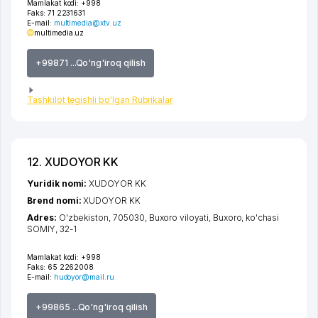
Mamlakat kodi:
+998
Faks:
71 2231631
E-mail:
multimedia@xtv.uz
multimedia.uz
+99871 ...Qo'ng'iroq qilish
Tashkilot tegishli bo'lgan Rubrikalar
12. XUDOYOR KK
Yuridik nomi:
XUDOYOR KK
Brend nomi:
XUDOYOR KK
Adres:
O'zbekiston, 705030,
Buxoro viloyati
,
Buxoro
,
ko'chasi
SOMIY
, 32-1
Mamlakat kodi:
+998
Faks:
65 2262008
E-mail:
hudoyor@mail.ru
+99865 ...Qo'ng'iroq qilish