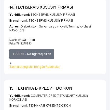
14. TECHSERVIS XUSUSIY FIRMASI
Yuridik nomi:
TECHSERVIS XUSUSIY FIRMASI
Brend nomi:
TECHSERVIS XUSUSIY FIRMASI
Adres:
O'zbekiston,
Surxandaryo viloyati
,
Termiz
,
ko'chasi
NAVOI
, 5/3
Mamlakat kodi:
+998
Faks:
76 2275843
+99876 ...Qo'ng'iroq qilish
Tashkilot tegishli bo'lgan Rubrikalar
15. ТЕХНИКА В КРЕДИТ DO'KON
Yuridik nomi:
COMPUTER CREDIT STANDART XUSUSIY
KORXONASI
Brend nomi:
ТЕХНИКА В КРЕДИТ DO'KON