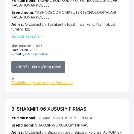
Yuridik nomi:
YASHNOBOD KOMPYUTER TEXNOLOGIYALARI
KASB-HUNAR KOLLEJI
Brend nomi:
YASHNOBOD KOMPYUTER TEXNOLOGIYALARI
KASB-HUNAR KOLLEJI
Adres:
O'zbekiston,
Toshkent viloyati
,
Toshkent
,
Yashnobod
tumani
, 122
Xaritada ko'rsatish
Mamlakat kodi:
+998
Faks:
71 2832380
E-mail:
yaktkhk@mail.ru
+99871 ...Qo'ng'iroq qilish
Tashkilot tegishli bo'lgan Rubrikalar
9. SHAXMIR-96 XUSUSIY FIRMASI
Yuridik nomi:
SHAXMIR-96 XUSUSIY FIRMASI
Brend nomi:
SHAXMIR-96 XUSUSIY FIRMASI
Adres:
O'zbekiston,
Buxoro viloyati
,
Buxoro
,
ko'chasi ALPOMISH