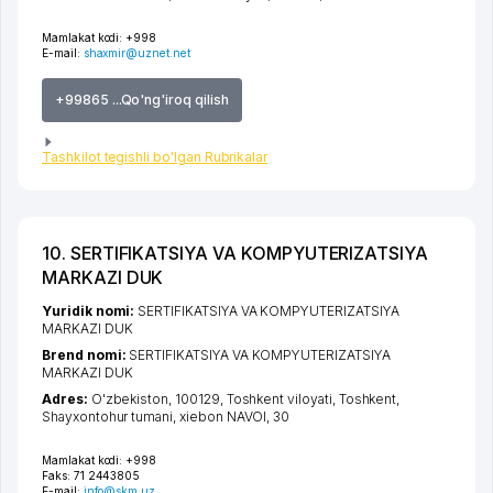
Mamlakat kodi:
+998
E-mail:
shaxmir@uznet.net
+99865 ...Qo'ng'iroq qilish
Tashkilot tegishli bo'lgan Rubrikalar
10. SERTIFIKATSIYA VA KOMPYUTERIZATSIYA
MARKAZI DUK
Yuridik nomi:
SERTIFIKATSIYA VA KOMPYUTERIZATSIYA
MARKAZI DUK
Brend nomi:
SERTIFIKATSIYA VA KOMPYUTERIZATSIYA
MARKAZI DUK
Adres:
O'zbekiston, 100129,
Toshkent viloyati
,
Toshkent
,
Shayxontohur tumani
,
xiеbon NAVOI
, 30
Mamlakat kodi:
+998
Faks:
71 2443805
E-mail:
info@skm.uz