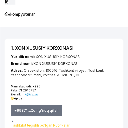
18
/
kompyuterlar
1. XON XUSUSIY KORXONASI
Yuridik nomi:
XON XUSUSIY KORXONASI
Brend nomi:
XON XUSUSIY KORXONASI
Adres:
O'zbekiston, 100016,
Toshkent viloyati
,
Toshkent
,
Yashnobod tumani
,
ko'chasi ALIMKENT
, 13
Mamlakat kodi:
+998
Faks:
71 2945757
E-mail:
info@xip.uz
xip.uz
+99871 ...Qo'ng'iroq qilish
Tashkilot tegishli bo'lgan Rubrikalar