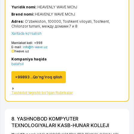
Yuridik nomi:
HEAVENLY WAVE MChJ
Brend nomi:
HEAVENLY WAVE MChJ
Adres:
O'zbekiston, 100000,
Toshkent viloyati
,
Toshkent
,
Chilonzor tumani
, между домами 7 и 8
Xaritada ko'rsatish
Mamlakat kodi:
+998
E-mail:
info@h-wave.uz
hwave.uz
Kompaniya haqida
batafsil
+99893 ...Qo'ng'iroq qilish
Tashkilot tegishli bo'lgan Rubrikalar
8. YASHNOBOD KOMPYUTER
TEXNOLOGIYALARI KASB-HUNAR KOLLEJI