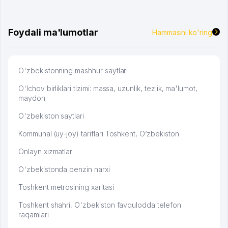
брали, но вяло. Удалось раскрутиться, дальше
развиваюсь потихоньку😊
Hamida 03.08.2026 12:45:39
Foydali ma'lumotlar
Hammasini ko'ring
O'zbekistonning mashhur saytlari
O'lchov birliklari tizimi: massa, uzunlik, tezlik, ma'lumot,
maydon
O'zbekiston saytlari
Kommunal (uy-joy) tariflari Toshkent, O‘zbekiston
Onlayn xizmatlar
O'zbekistonda benzin narxi
Toshkent metrosining xaritasi
Toshkent shahri, O'zbekiston favqulodda telefon
raqamlari