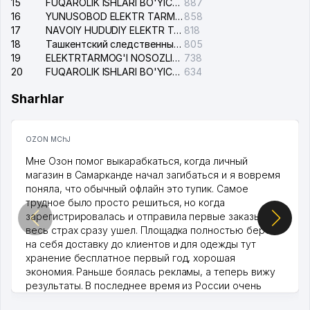
15
FUQAROLIK ISHLARI BO'YICHA YAKKASAROY TUMANLARARO SUDI
887
16
YUNUSOBOD ELEKTR TARMOG'I NOSOZLIKLARI XIZMATI
858
17
NAVOIY HUDUDIY ELEKTR TARMOQLARI KORXONASI AJ
818
18
Ташкентский следственный изолятор
805
19
ELEKTRTARMOG'I NOSOZLIKLARINI TO'ZATISH SERGELI XIZMATI
738
20
FUQAROLIK ISHLARI BO'YICHA UCH-TEPA TUMANI SUDI
634
Sharhlar
OZON MChJ
Мне Озон помог выкарабкаться, когда личный
магазин в Самарканде начал загибаться и я вовремя
поняла, что обычный офлайн это тупик. Самое
трудное было просто решиться, но когда
зарегистрировалась и отправила первые заказы,
весь страх сразу ушел. Площадка полностью берет
на себя доставку до клиентов и для одежды тут
хранение бесплатное первый год, хорошая
экономия. Раньше боялась рекламы, а теперь вижу
результаты. В последнее время из России очень
много заказывают, а вначале только по Узбекистану