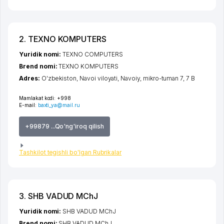
2. TEXNO KOMPUTERS
Yuridik nomi:
TEXNO COMPUTERS
Brend nomi:
TEXNO KOMPUTERS
Adres:
O'zbekiston,
Navoi viloyati
,
Navoiy
,
mikro-tuman 7
, 7 B
Mamlakat kodi:
+998
E-mail:
baxti_ya@mail.ru
+99879 ...Qo'ng'iroq qilish
Tashkilot tegishli bo'lgan Rubrikalar
3. SHB VADUD MChJ
Yuridik nomi:
SHB VADUD MChJ
Brend nomi:
SHB VADUD MChJ