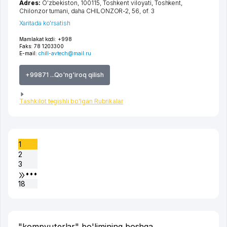
Adres:
O'zbekiston, 100115,
Toshkent viloyati
,
Toshkent
,
Chilonzor tumani
,
daha CHILONZOR-2
, 56, of. 3
Xaritada ko'rsatish
Mamlakat kodi:
+998
Faks:
78 1203300
E-mail:
chill-avtech@mail.ru
+99871 ...Qo'ng'iroq qilish
Tashkilot tegishli bo'lgan Rubrikalar
1
2
3
•••
18
"kompyuterlar" bo'limining boshqa