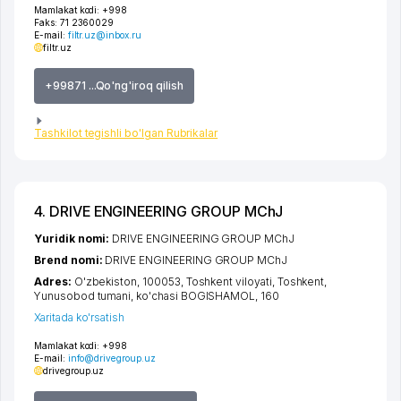
Mamlakat kodi:
+998
Faks:
71 2360029
E-mail:
filtr.uz@inbox.ru
filtr.uz
+99871 ...Qo'ng'iroq qilish
Tashkilot tegishli bo'lgan Rubrikalar
4. DRIVE ENGINEERING GROUP MChJ
Yuridik nomi:
DRIVE ENGINEERING GROUP MChJ
Brend nomi:
DRIVE ENGINEERING GROUP MChJ
Adres:
O'zbekiston, 100053,
Toshkent viloyati
,
Toshkent
,
Yunusobod tumani
,
ko'chasi BOGISHAMOL
, 160
Xaritada ko'rsatish
Mamlakat kodi:
+998
E-mail:
info@drivegroup.uz
drivegroup.uz