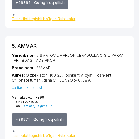
+99895 ...Qo'ng'iroq qilish
Tashkilot tegishli bo'lgan Rubrikalar
5. AMMAR
Yuridik nomi:
ISMATOV UMARJON UBAYDULLA O'G'LI YAKKA
TARTIBDAGI TADBIRKOR
Brend nomi:
AMMAR
Adres:
O'zbekiston, 100123,
Toshkent viloyati
,
Toshkent
,
Chilonzor tumani
,
daha CHILONZOR-10
, 38 А
Xaritada ko'rsatish
Mamlakat kodi:
+998
Faks:
71 2769707
E-mail:
ammar_uz@mail.ru
+99871 ...Qo'ng'iroq qilish
Tashkilot tegishli bo'lgan Rubrikalar