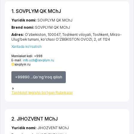
1. SOVPLYM QK MChJ
Yuridik nomi:
SOVPLYM QK MChJ
Brend nomi:
SOVPLYM QK MChJ
Adres:
O'zbekiston, 100047,
Toshkent viloyati
,
Toshkent
,
Mirzo-
Ulug'bek tumani
,
ko'chasi O'ZBEKISTON OVOZI
, 2, of. 1124
Xaritada ko'rsatish
Mamlakat kodi:
+998
E-mail:
info.uzb@sovplym.ru
sovplym.ru
+99890 ...Qo'ng'iroq qilish
Tashkilot tegishli bo'lgan Rubrikalar
2. JIHOZVENT MChJ
Yuridik nomi:
JIHOZVENT MChJ