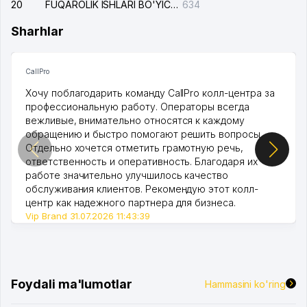
20
FUQAROLIK ISHLARI BO'YICHA UCH-TEPA TUMANI SUDI
634
Sharhlar
CallPro
Хочу поблагодарить команду CallPro колл-центра за
профессиональную работу. Операторы всегда
вежливые, внимательно относятся к каждому
обращению и быстро помогают решить вопросы.
Отдельно хочется отметить грамотную речь,
ответственность и оперативность. Благодаря их
работе значительно улучшилось качество
обслуживания клиентов. Рекомендую этот колл-
центр как надежного партнера для бизнеса.
Vip Brand 31.07.2026 11:43:39
Foydali ma'lumotlar
Hammasini ko'ring