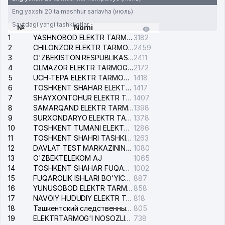
Eng yaxshi 20 ta mashhur sarlavha (июль)
Saytdagi yangi tashkilotlar
№
Nomi
1
YASHNOBOD ELEKTR TARMOG'I NOSOZLIKLARI XIZMATI
3182
2
CHILONZOR ELEKTR TARMOG'I NOSOZLIK XIZMATI
2459
3
O'ZBEKISTON RESPUBLIKASI BOSH PROKURATURASI ISHONCH TELEFONI
2411
4
OLMAZOR ELEKTR TARMOG'I NOSOZLIKLARI XIZMATI
2172
5
UCH-TEPA ELEKTR TARMOG'I NOSOZLIKLARI XIZMATI
1418
6
TOSHKENT SHAHAR ELEKTR TARMOQLARI KORXONASI AJ
1417
7
SHAYXONTOHUR ELEKTR TARMOG'I NOSOZLIKLARINI TUZATISH XIZMATI
1407
8
SAMARQAND ELEKTR TARMOQLARI AJ
1398
9
SURXONDARYO ELEKTR TARMOQLARI AJ
1378
10
TOSHKENT TUMANI ELEKTR TARMOG'I AVARIYA XIZMATI
1286
11
TOSHKENT SHAHRI TASHKILOT TELEFONLARI HAQIDA MA'LUMOT BYUROSI
1263
12
DAVLAT TEST MARKAZINING ISHONCH TELEFONLARI
1080
13
O'ZBEKTELEKOM AJ
1065
14
TOSHKENT SHAHAR FUQAROLIK ISHLARI BO'YICHA SUDI
1002
15
FUQAROLIK ISHLARI BO'YICHA YAKKASAROY TUMANLARARO SUDI
887
16
YUNUSOBOD ELEKTR TARMOG'I NOSOZLIKLARI XIZMATI
858
17
NAVOIY HUDUDIY ELEKTR TARMOQLARI KORXONASI AJ
818
18
Ташкентский следственный изолятор
805
19
ELEKTRTARMOG'I NOSOZLIKLARINI TO'ZATISH SERGELI XIZMATI
738