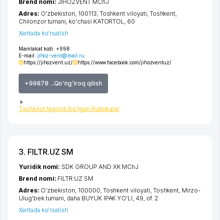
Brend nomi:
JIHOZVENT MChJ
Adres:
O'zbekiston, 100113,
Toshkent viloyati
,
Toshkent
,
Chilonzor tumani
,
ko'chasi KATORTOL
, 60
Xaritada ko'rsatish
Mamlakat kodi:
+998
E-mail:
jihoz-vent@mail.ru
https://jihozvent.uz/
https://www.facebook.com/jihozventuz/
+99878 ...Qo'ng'iroq qilish
Tashkilot tegishli bo'lgan Rubrikalar
3. FILTR.UZ SM
Yuridik nomi:
SDK GROUP AND XK MChJ
Brend nomi:
FILTR.UZ SM
Adres:
O'zbekiston, 100000,
Toshkent viloyati
,
Toshkent
,
Mirzo-
Ulug'bek tumani
,
daha BUYUK IPAK YO'LI
, 49, of. 2
Xaritada ko'rsatish