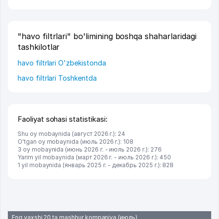
"havo filtrlari" bo'limining boshqa shaharlaridagi
tashkilotlar
havo filtrlari O'zbekistonda
havo filtrlari Toshkentda
Faoliyat sohasi statistikasi:
Shu oy mobaynida (август 2026 г.): 24
O'tgan oy mobaynida (июль 2026 г.): 108
3 oy mobaynida (июнь 2026 г. - июль 2026 г.): 276
Yarim yil mobaynida (март 2026 г. - июль 2026 г.): 450
1 yil mobaynida (январь 2025 г. - декабрь 2025 г.): 828
Eng yaxshi 20 ta mashhur kompaniya (июль)