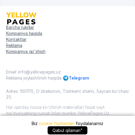
Barcha ruknlar
Kompaniya haqida
Kontaktlar
Reklama
Kompaniya qo'shish
Email: info@yellowpages.uz
Reklama joylashtirish haqida
Telegram
Adres: 100170, O'zbekiston, Toshkent shahri, Sayram ko'chasi
25.
Har qanday nusxa ko'chirish materiallari faqat sayt
ma'muriyatining ruxsati bilan mumkin YellowPages.Uz
Biz
cookie fayllaridan
foydalanamiz
O'zbekiston, 2009 - 2026 / O'zbekiston "sariq
sahifalar"mualliflik huquqi. Barcha huquqlar himoyalangan.
Qabul qilaman"