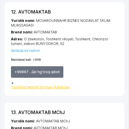
12. AVTOMAKTAB
Yuridik nomi:
MOVAROUNNAHR BIZNES NODAVLAT TA'LIM
MUASSASASI
Brend nomi:
AVTOMAKTAB
Adres:
O'zbekiston,
Toshkent viloyati
,
Toshkent
,
Chilonzor
tumani
,
xiеbon BUNYODKOR
, 52
Xaritada ko'rsatish
Mamlakat kodi:
+998
+99897 ...Qo'ng'iroq qilish
Tashkilot tegishli bo'lgan Rubrikalar
13. AVTOMAKTAB MChJ
Yuridik nomi:
AVTOMAKTAB MChJ
Brend nomi:
AVTOMAKTAB MChJ