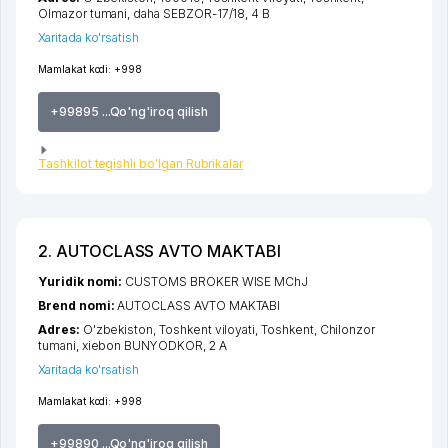
Olmazor tumani
,
daha SEBZOR-17/18
, 4 B
Xaritada ko'rsatish
Mamlakat kodi:
+998
+99895 ...Qo'ng'iroq qilish
Tashkilot tegishli bo'lgan Rubrikalar
2. AUTOCLASS AVTO MAKTABI
Yuridik nomi:
CUSTOMS BROKER WISE MChJ
Brend nomi:
AUTOCLASS AVTO MAKTABI
Adres:
O'zbekiston,
Toshkent viloyati
,
Toshkent
,
Chilonzor
tumani
,
xiеbon BUNYODKOR
, 2 A
Xaritada ko'rsatish
Mamlakat kodi:
+998
+99890 ...Qo'ng'iroq qilish