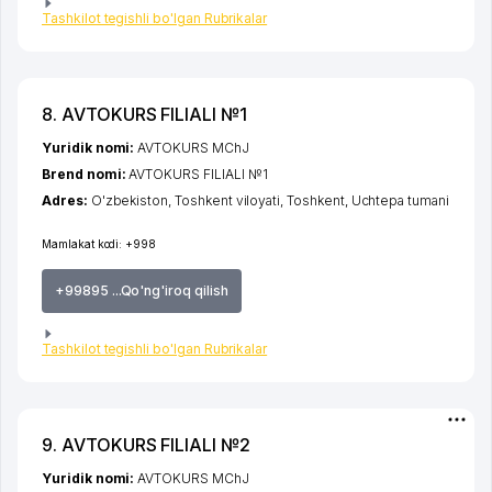
Tashkilot tegishli bo'lgan Rubrikalar
8. AVTOKURS FILIALI №1
Yuridik nomi:
AVTOKURS MChJ
Brend nomi:
AVTOKURS FILIALI №1
Adres:
O'zbekiston,
Toshkent viloyati
,
Toshkent
,
Uchtepa tumani
Mamlakat kodi:
+998
+99895 ...Qo'ng'iroq qilish
Tashkilot tegishli bo'lgan Rubrikalar
9. AVTOKURS FILIALI №2
Yuridik nomi:
AVTOKURS MChJ