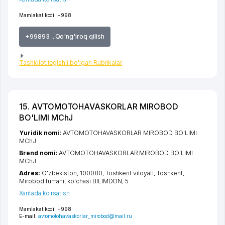
Mamlakat kodi:
+998
+99893 ...Qo'ng'iroq qilish
Tashkilot tegishli bo'lgan Rubrikalar
15. AVTOMOTOHAVASKORLAR MIROBOD
BO'LIMI MChJ
Yuridik nomi:
AVTOMOTOHAVASKORLAR MIROBOD BO'LIMI
MChJ
Brend nomi:
AVTOMOTOHAVASKORLAR MIROBOD BO'LIMI
MChJ
Adres:
O'zbekiston, 100080,
Toshkent viloyati
,
Toshkent
,
Mirobod tumani
,
ko'chasi BILIMDON
, 5
Xaritada ko'rsatish
Mamlakat kodi:
+998
E-mail:
avtomotohavaskorlar_mirobod@mail.ru