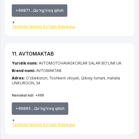
+99871 ...Qo'ng'iroq qilish
Tashkilot tegishli bo'lgan Rubrikalar
11. AVTOMAKTAB
Yuridik nomi:
AVTOMOTOHAVASKORLAR SALAR BO'LIMI UK
Brend nomi:
AVTOMAKTAB
Adres:
O'zbekiston,
Toshkent viloyati
,
Qibray tumani
,
mahalla
UNKURGON
, 34
Mamlakat kodi:
+998
+99895 ...Qo'ng'iroq qilish
Tashkilot tegishli bo'lgan Rubrikalar