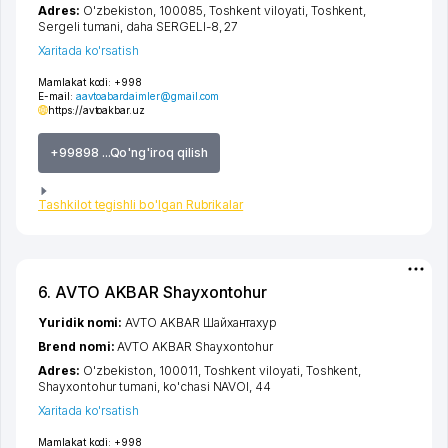
Adres:
O'zbekiston, 100085,
Toshkent viloyati
,
Toshkent
,
Sergeli tumani
,
daha SERGELI-8
, 27
Xaritada ko'rsatish
Mamlakat kodi:
+998
E-mail:
aavtoabardaimler@gmail.com
https://avtoakbar.uz
+99898 ...Qo'ng'iroq qilish
Tashkilot tegishli bo'lgan Rubrikalar
6. AVTO AKBAR Shayxontohur
Yuridik nomi:
AVTO AKBAR Шайхантахур
Brend nomi:
AVTO AKBAR Shayxontohur
Adres:
O'zbekiston, 100011,
Toshkent viloyati
,
Toshkent
,
Shayxontohur tumani
,
ko'chasi NAVOI
, 44
Xaritada ko'rsatish
Mamlakat kodi:
+998