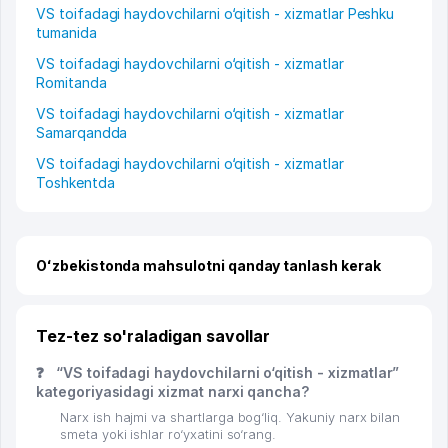
VS toifadagi haydovchilarni o‘qitish - xizmatlar Peshku
tumanida
VS toifadagi haydovchilarni o‘qitish - xizmatlar
Romitanda
VS toifadagi haydovchilarni o‘qitish - xizmatlar
Samarqandda
VS toifadagi haydovchilarni o‘qitish - xizmatlar
Toshkentda
Oʻzbekistonda mahsulotni qanday tanlash kerak
Tez-tez so'raladigan savollar
❓
“VS toifadagi haydovchilarni o‘qitish - xizmatlar”
kategoriyasidagi xizmat narxi qancha?
Narx ish hajmi va shartlarga bog‘liq. Yakuniy narx bilan
smeta yoki ishlar ro‘yxatini so‘rang.