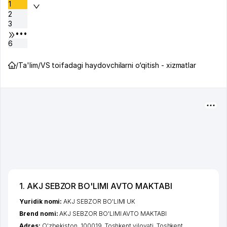
1
2
3
•••
6
/
Ta'lim
/
VS toifadagi haydovchilarni o‘qitish - xizmatlar
1. AKJ SEBZOR BO'LIMI AVTO MAKTABI
Yuridik nomi:
AKJ SEBZOR BO'LIMI UK
Brend nomi:
AKJ SEBZOR BO'LIMI AVTO MAKTABI
Adres:
O'zbekiston, 100019,
Toshkent viloyati
,
Toshkent
,