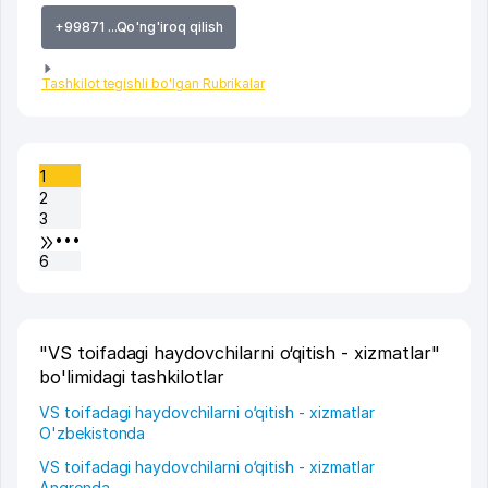
+99871 ...Qo'ng'iroq qilish
Tashkilot tegishli bo'lgan Rubrikalar
1
2
3
•••
6
"VS toifadagi haydovchilarni o‘qitish - xizmatlar"
bo'limidagi tashkilotlar
VS toifadagi haydovchilarni o‘qitish - xizmatlar
O'zbekistonda
VS toifadagi haydovchilarni o‘qitish - xizmatlar
Angrenda