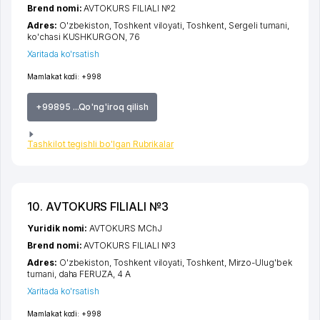
Brend nomi:
AVTOKURS FILIALI №2
Adres:
O'zbekiston,
Toshkent viloyati
,
Toshkent
,
Sergeli tumani
,
ko'chasi KUSHKURGON
, 76
Xaritada ko'rsatish
Mamlakat kodi:
+998
+99895 ...Qo'ng'iroq qilish
Tashkilot tegishli bo'lgan Rubrikalar
10. AVTOKURS FILIALI №3
Yuridik nomi:
AVTOKURS MChJ
Brend nomi:
AVTOKURS FILIALI №3
Adres:
O'zbekiston,
Toshkent viloyati
,
Toshkent
,
Mirzo-Ulug'bek
tumani
,
daha FERUZA
, 4 A
Xaritada ko'rsatish
Mamlakat kodi:
+998