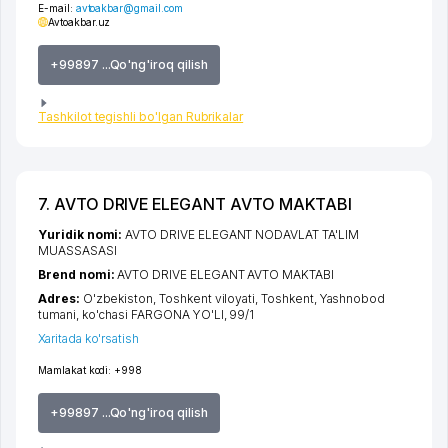
E-mail:
avtoakbar@gmail.com
Avtoakbar.uz
+99897 ...Qo'ng'iroq qilish
Tashkilot tegishli bo'lgan Rubrikalar
7. AVTO DRIVE ELEGANT AVTO MAKTABI
Yuridik nomi:
AVTO DRIVE ELEGANT NODAVLAT TA'LIM
MUASSASASI
Brend nomi:
AVTO DRIVE ELEGANT AVTO MAKTABI
Adres:
O'zbekiston,
Toshkent viloyati
,
Toshkent
,
Yashnobod
tumani
,
ko'chasi FARGONA YO'LI
, 99/1
Xaritada ko'rsatish
Mamlakat kodi:
+998
+99897 ...Qo'ng'iroq qilish