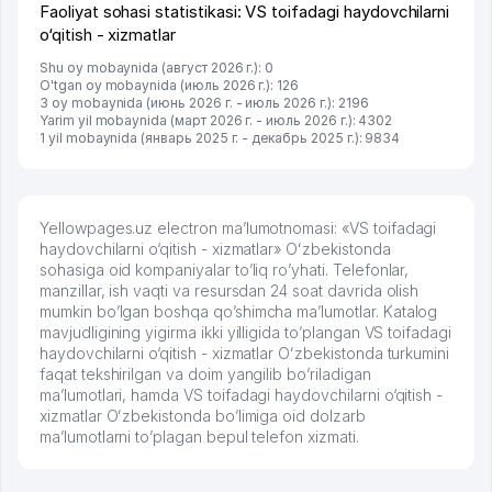
Faoliyat sohasi statistikasi: VS toifadagi haydovchilarni
o‘qitish - xizmatlar
Shu oy mobaynida (август 2026 г.): 0
O'tgan oy mobaynida (июль 2026 г.): 126
3 oy mobaynida (июнь 2026 г. - июль 2026 г.): 2196
Yarim yil mobaynida (март 2026 г. - июль 2026 г.): 4302
1 yil mobaynida (январь 2025 г. - декабрь 2025 г.): 9834
Yellowpages.uz electron ma’lumotnomasi: «VS toifadagi
haydovchilarni o‘qitish - xizmatlar» Oʻzbekistonda
sohasiga oid kompaniyalar to’liq ro’yhati. Telefonlar,
manzillar, ish vaqti va resursdan 24 soat davrida olish
mumkin bo’lgan boshqa qo’shimcha ma’lumotlar. Katalog
mavjudligining yigirma ikki yilligida to’plangan VS toifadagi
haydovchilarni o‘qitish - xizmatlar Oʻzbekistonda turkumini
faqat tekshirilgan va doim yangilib bo’riladigan
ma’lumotlari, hamda VS toifadagi haydovchilarni o‘qitish -
xizmatlar Oʻzbekistonda bo’limiga oid dolzarb
ma’lumotlarni to’plagan bepul telefon xizmati.