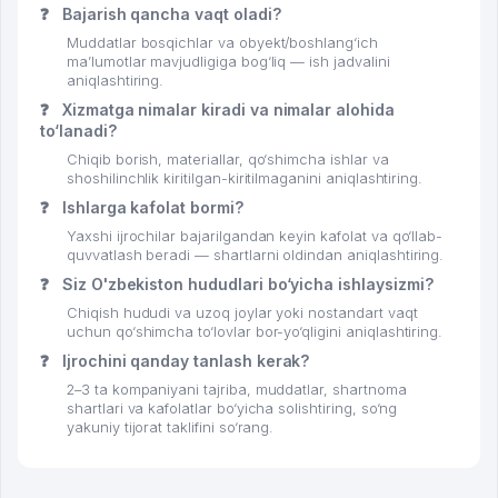
❓
Bajarish qancha vaqt oladi?
Muddatlar bosqichlar va obyekt/boshlang‘ich
ma’lumotlar mavjudligiga bog‘liq — ish jadvalini
aniqlashtiring.
❓
Xizmatga nimalar kiradi va nimalar alohida
to‘lanadi?
Chiqib borish, materiallar, qo‘shimcha ishlar va
shoshilinchlik kiritilgan-kiritilmaganini aniqlashtiring.
❓
Ishlarga kafolat bormi?
Yaxshi ijrochilar bajarilgandan keyin kafolat va qo‘llab-
quvvatlash beradi — shartlarni oldindan aniqlashtiring.
❓
Siz O'zbekiston hududlari bo‘yicha ishlaysizmi?
Chiqish hududi va uzoq joylar yoki nostandart vaqt
uchun qo‘shimcha to‘lovlar bor-yo‘qligini aniqlashtiring.
❓
Ijrochini qanday tanlash kerak?
2–3 ta kompaniyani tajriba, muddatlar, shartnoma
shartlari va kafolatlar bo‘yicha solishtiring, so‘ng
yakuniy tijorat taklifini so‘rang.