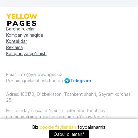
Barcha ruknlar
Kompaniya haqida
Kontaktlar
Reklama
Kompaniya qo'shish
Email: info@yellowpages.uz
Reklama joylashtirish haqida
Telegram
Adres: 100170, O'zbekiston, Toshkent shahri, Sayram ko'chasi
25.
Har qanday nusxa ko'chirish materiallari faqat sayt
ma'muriyatining ruxsati bilan mumkin YellowPages.Uz
Biz
cookie fayllaridan
foydalanamiz
O'zbekiston, 2009 - 2026 / O'zbekiston "sariq
sahifalar"mualliflik huquqi. Barcha huquqlar himoyalangan.
Qabul qilaman"