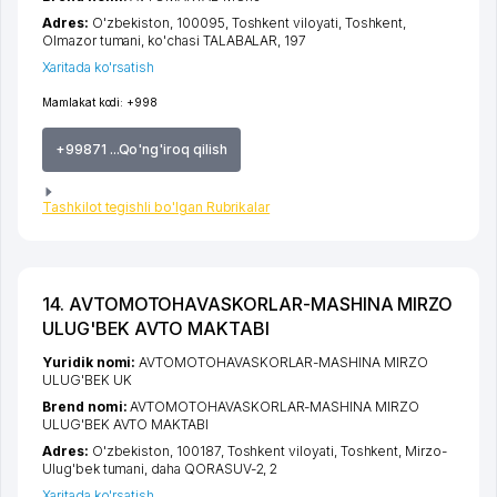
Adres:
O'zbekiston, 100095,
Toshkent viloyati
,
Toshkent
,
Olmazor tumani
,
ko'chasi TALABALAR
, 197
Xaritada ko'rsatish
Mamlakat kodi:
+998
+99871 ...Qo'ng'iroq qilish
Tashkilot tegishli bo'lgan Rubrikalar
14. AVTOMOTOHAVASKORLAR-MASHINA MIRZO
ULUG'BEK AVTO MAKTABI
Yuridik nomi:
AVTOMOTOHAVASKORLAR-MASHINA MIRZO
ULUG'BEK UK
Brend nomi:
AVTOMOTOHAVASKORLAR-MASHINA MIRZO
ULUG'BEK AVTO MAKTABI
Adres:
O'zbekiston, 100187,
Toshkent viloyati
,
Toshkent
,
Mirzo-
Ulug'bek tumani
,
daha QORASUV-2
, 2
Xaritada ko'rsatish