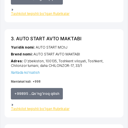
Tashkilot tegishli bo'lgan Rubrikalar
3. AUTO START AVTO MAKTABI
Yuridik nomi:
AUTO START MChJ
Brend nomi:
AUTO START AVTO MAKTABI
Adres:
O'zbekiston, 100135,
Toshkent viloyati
,
Toshkent
,
Chilonzor tumani
,
daha CHILONZOR-17
, 33/1
Xaritada ko'rsatish
Mamlakat kodi:
+998
+99895 ...Qo'ng'iroq qilish
Tashkilot tegishli bo'lgan Rubrikalar