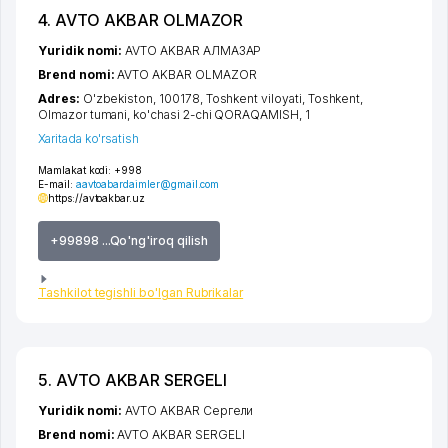
4. AVTO AKBAR OLMAZOR
Yuridik nomi:
AVTO AKBAR АЛМАЗАР
Brend nomi:
AVTO AKBAR OLMAZOR
Adres:
O'zbekiston, 100178,
Toshkent viloyati
,
Toshkent
,
Olmazor tumani
,
ko'chasi 2-chi QORAQAMISH
, 1
Xaritada ko'rsatish
Mamlakat kodi:
+998
E-mail:
aavtoabardaimler@gmail.com
https://avtoakbar.uz
+99898 ...Qo'ng'iroq qilish
Tashkilot tegishli bo'lgan Rubrikalar
5. AVTO AKBAR SERGELI
Yuridik nomi:
AVTO AKBAR Сергели
Brend nomi:
AVTO AKBAR SERGELI