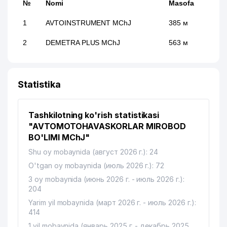
№
Nomi
Masofa
1
AVTOINSTRUMENT MChJ
385 м
2
DEMETRA PLUS MChJ
563 м
Statistika
Tashkilotning ko'rish statistikasi
"AVTOMOTOHAVASKORLAR MIROBOD
BO'LIMI MChJ"
Shu oy mobaynida (август 2026 г.): 24
O'tgan oy mobaynida (июль 2026 г.): 72
3 oy mobaynida (июнь 2026 г. - июль 2026 г.):
204
Yarim yil mobaynida (март 2026 г. - июль 2026 г.):
414
1 yil mobaynida (январь 2025 г. - декабрь 2025