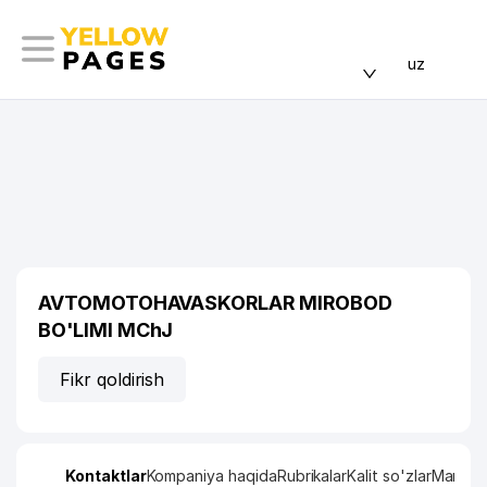
uz
AVTOMOTOHAVASKORLAR MIROBOD
BO'LIMI MChJ
Fikr qoldirish
Kontaktlar
Kompaniya haqida
Rubrikalar
Kalit so'zlar
Manzil x