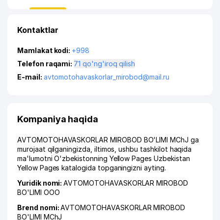
Kontaktlar
Mamlakat kodi:
+998
Telefon raqami:
71 qo'ng'iroq qilish
E-mail:
avtomotohavaskorlar_mirobod@mail.ru
Kompaniya haqida
AVTOMOTOHAVASKORLAR MIROBOD BO'LIMI MChJ ga
murojaat qilganingizda, iltimos, ushbu tashkilot haqida
ma'lumotni O'zbekistonning Yellow Pages Uzbekistan
Yellow Pages katalogida topganingizni ayting.
Yuridik nomi:
AVTOMOTOHAVASKORLAR MIROBOD
BO'LIMI ООО
Brend nomi:
AVTOMOTOHAVASKORLAR MIROBOD
BO'LIMI MChJ