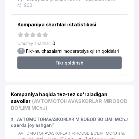
г.): 960
Kompaniya sharhlari statistikasi
Umumiy sharhlar:
0
?
Fikr-mulohazalarni moderatsiya qilish qoidalari
Fikr qoldirish
Kompaniya haqida tez-tez so'raladigan
savollar
(AVTOMOTOHAVASKORLAR MIROBOD
BO'LIMI MChJ)
❓
AVTOMOTOHAVASKORLAR MIROBOD BO'LIMI MChJ
qaerda joylashgan?
AVTOMOTOHAVASKORLAR MIROBOD BO'LIMI MChJ shu
manzilda joylashgan: O'zbekiston, Toshkent viloyati,