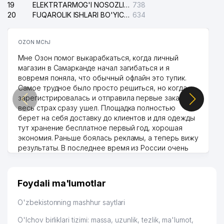
19
ELEKTRTARMOG'I NOSOZLIKLARINI TO'ZATISH SERGELI XIZMATI
738
20
FUQAROLIK ISHLARI BO'YICHA UCH-TEPA TUMANI SUDI
634
OZON MChJ
Мне Озон помог выкарабкаться, когда личный
магазин в Самарканде начал загибаться и я
вовремя поняла, что обычный офлайн это тупик.
Самое трудное было просто решиться, но когда
зарегистрировалась и отправила первые заказы,
весь страх сразу ушел. Площадка полностью
берет на себя доставку до клиентов и для одежды
тут хранение бесплатное первый год, хорошая
экономия. Раньше боялась рекламы, а теперь вижу
результаты. В последнее время из России очень
много заказывают, а вначале только по
Узбекистану брали, но вяло. Удалось раскрутиться,
дальше развиваюсь потихоньку😊
Foydali ma'lumotlar
Hamida 03.08.2026 12:45:39
O'zbekistonning mashhur saytlari
O'lchov birliklari tizimi: massa, uzunlik, tezlik, ma'lumot,