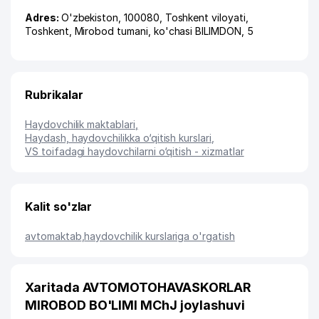
Adres:
O'zbekiston, 100080,
Toshkent viloyati
,
Toshkent
,
Mirobod tumani
,
ko'chasi BILIMDON
, 5
Rubrikalar
Haydovchilik maktablari
,
Haydash, haydovchilikka o‘qitish kurslari
,
VS toifadagi haydovchilarni o‘qitish - xizmatlar
Kalit so'zlar
avtomaktab
,
haydovchilik kurslariga o'rgatish
Xaritada AVTOMOTOHAVASKORLAR
MIROBOD BO'LIMI MChJ joylashuvi