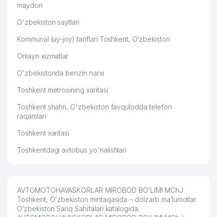
maydon
O'zbekiston saytlari
Kommunal (uy-joy) tariflari Toshkent, O‘zbekiston
Onlayn xizmatlar
O'zbekistonda benzin narxi
Toshkent metrosining xaritasi
Toshkent shahri, O'zbekiston favqulodda telefon
raqamlari
Toshkent xaritasi
Toshkentdagi avtobus yo'nalishlari
AVTOMOTOHAVASKORLAR MIROBOD BO'LIMI MChJ
Toshkent, O'zbekiston mintaqasida – dolzarb ma’lumotlar
O’zbekiston Sariq Sahifalari katalogida.