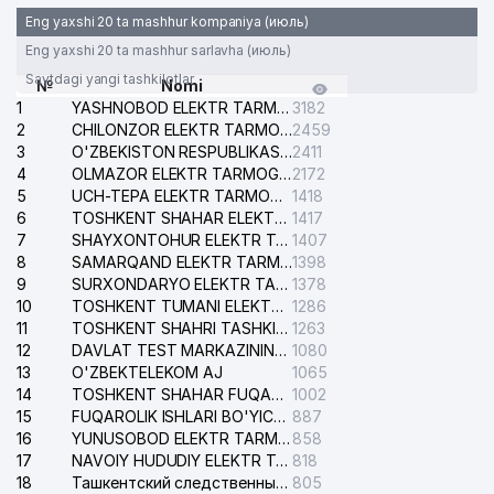
Eng yaxshi 20 ta mashhur kompaniya (июль)
Eng yaxshi 20 ta mashhur sarlavha (июль)
Saytdagi yangi tashkilotlar
№
Nomi
1
YASHNOBOD ELEKTR TARMOG'I NOSOZLIKLARI XIZMATI
3182
2
CHILONZOR ELEKTR TARMOG'I NOSOZLIK XIZMATI
2459
3
O'ZBEKISTON RESPUBLIKASI BOSH PROKURATURASI ISHONCH TELEFONI
2411
4
OLMAZOR ELEKTR TARMOG'I NOSOZLIKLARI XIZMATI
2172
5
UCH-TEPA ELEKTR TARMOG'I NOSOZLIKLARI XIZMATI
1418
6
TOSHKENT SHAHAR ELEKTR TARMOQLARI KORXONASI AJ
1417
7
SHAYXONTOHUR ELEKTR TARMOG'I NOSOZLIKLARINI TUZATISH XIZMATI
1407
8
SAMARQAND ELEKTR TARMOQLARI AJ
1398
9
SURXONDARYO ELEKTR TARMOQLARI AJ
1378
10
TOSHKENT TUMANI ELEKTR TARMOG'I AVARIYA XIZMATI
1286
11
TOSHKENT SHAHRI TASHKILOT TELEFONLARI HAQIDA MA'LUMOT BYUROSI
1263
12
DAVLAT TEST MARKAZINING ISHONCH TELEFONLARI
1080
13
O'ZBEKTELEKOM AJ
1065
14
TOSHKENT SHAHAR FUQAROLIK ISHLARI BO'YICHA SUDI
1002
15
FUQAROLIK ISHLARI BO'YICHA YAKKASAROY TUMANLARARO SUDI
887
16
YUNUSOBOD ELEKTR TARMOG'I NOSOZLIKLARI XIZMATI
858
17
NAVOIY HUDUDIY ELEKTR TARMOQLARI KORXONASI AJ
818
18
Ташкентский следственный изолятор
805