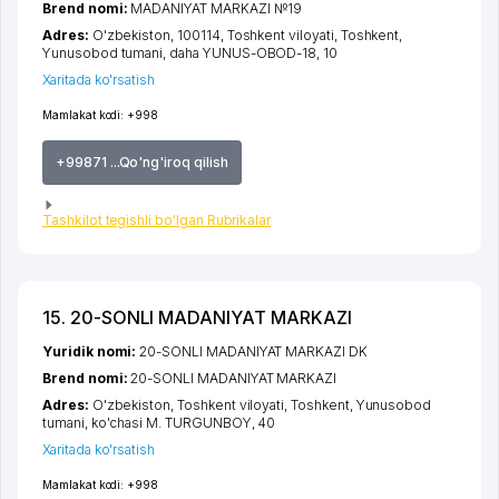
Brend nomi:
MADANIYAT MARKAZI №19
Adres:
O'zbekiston, 100114,
Toshkent viloyati
,
Toshkent
,
Yunusobod tumani
,
daha YUNUS-OBOD-18
, 10
Xaritada ko'rsatish
Mamlakat kodi:
+998
+99871 ...Qo'ng'iroq qilish
Tashkilot tegishli bo'lgan Rubrikalar
15. 20-SONLI MADANIYAT MARKAZI
Yuridik nomi:
20-SONLI MADANIYAT MARKAZI DK
Brend nomi:
20-SONLI MADANIYAT MARKAZI
Adres:
O'zbekiston,
Toshkent viloyati
,
Toshkent
,
Yunusobod
tumani
,
ko'chasi M. TURGUNBOY
, 40
Xaritada ko'rsatish
Mamlakat kodi:
+998