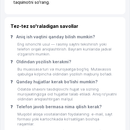
taqsimotni so‘rang.
Tez-tez so'raladigan savollar
❓
Aniq ish vaqtini qanday bilish mumkin?
Eng ishonchli usul — rasmiy saytni tekshirish yoki
telefon orqali aniqlashtirish. Bayram kunlarida jadval
o‘zgarishi mumkin.
❓
Oldindan yozilish kerakmi?
Bu muassasa turi va murojaatga bog‘liq. Mutaxassis
qabuliga ko‘pincha oldindan yozilish majburiy bo‘ladi.
❓
Qanday hujjatlar kerak bo‘lishi mumkin?
Odatda shaxsni tasdiqlovchi hujjat va sizning
murojaatingizga oid hujjatlar talab etiladi. Aniq ro‘yxatni
oldindan aniqlashtirgan ma’qul.
❓
Telefon javob bermasa nima qilish kerak?
Muqobil aloqa vositalaridan foydalaning: e-mail, sayt
formasi yoki kartochkada ko‘rsatilgan boshqa
raqamlar.