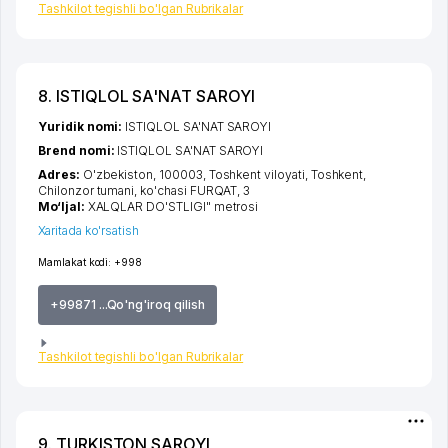
Tashkilot tegishli bo'lgan Rubrikalar
8. ISTIQLOL SA'NAT SAROYI
Yuridik nomi:
ISTIQLOL SA'NAT SAROYI
Brend nomi:
ISTIQLOL SA'NAT SAROYI
Adres:
O'zbekiston, 100003,
Toshkent viloyati
,
Toshkent
,
Chilonzor tumani
,
ko'chasi FURQAT
, 3
Mo‘ljal:
XALQLAR DO'STLIGI" metrosi
Xaritada ko'rsatish
Mamlakat kodi:
+998
+99871 ...Qo'ng'iroq qilish
Tashkilot tegishli bo'lgan Rubrikalar
9. TURKISTON SAROYI