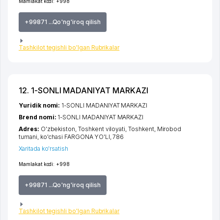
Mamlakat kodi:
+998
+99871 ...Qo'ng'iroq qilish
Tashkilot tegishli bo'lgan Rubrikalar
12. 1-SONLI MADANIYAT MARKAZI
Yuridik nomi:
1-SONLI MADANIYAT MARKAZI
Brend nomi:
1-SONLI MADANIYAT MARKAZI
Adres:
O'zbekiston,
Toshkent viloyati
,
Toshkent
,
Mirobod
tumani
,
ko'chasi FARGONA YO'LI
, 786
Xaritada ko'rsatish
Mamlakat kodi:
+998
+99871 ...Qo'ng'iroq qilish
Tashkilot tegishli bo'lgan Rubrikalar