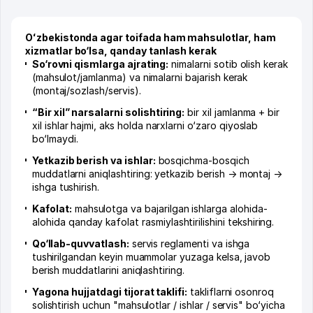
Oʻzbekistonda agar toifada ham mahsulotlar, ham
xizmatlar bo‘lsa, qanday tanlash kerak
So‘rovni qismlarga ajrating:
nimalarni sotib olish kerak
(mahsulot/jamlanma) va nimalarni bajarish kerak
(montaj/sozlash/servis).
“Bir xil” narsalarni solishtiring:
bir xil jamlanma + bir
xil ishlar hajmi, aks holda narxlarni o‘zaro qiyoslab
bo‘lmaydi.
Yetkazib berish va ishlar:
bosqichma-bosqich
muddatlarni aniqlashtiring: yetkazib berish → montaj →
ishga tushirish.
Kafolat:
mahsulotga va bajarilgan ishlarga alohida-
alohida qanday kafolat rasmiylashtirilishini tekshiring.
Qo‘llab-quvvatlash:
servis reglamenti va ishga
tushirilgandan keyin muammolar yuzaga kelsa, javob
berish muddatlarini aniqlashtiring.
Yagona hujjatdagi tijorat taklifi:
takliflarni osonroq
solishtirish uchun "mahsulotlar / ishlar / servis" bo‘yicha