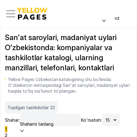
uz
San'at saroylari, madaniyat uylari
Oʻzbekistonda: kompaniyalar va
tashkilotlar katalogi, ularning
manzillari, telefonlari, kontaktlari
Yellow Pages Uzbekistan katalogining shu bo’limida
O'zbekiston mintaqasidagi San'at saroylari, madaniyat uylari
haqida to’liq ma’lumot to’plangan.
Topilgan tashkilotlar 22
Shahar:
Ko'rsatish:
Shaharni tanlang
1
2