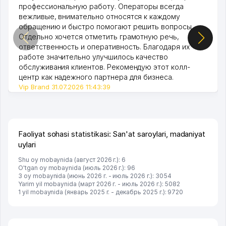
профессиональную работу. Операторы всегда
вежливые, внимательно относятся к каждому
обращению и быстро помогают решить вопросы.
Отдельно хочется отметить грамотную речь,
ответственность и оперативность. Благодаря их
работе значительно улучшилось качество
обслуживания клиентов. Рекомендую этот колл-
центр как надежного партнера для бизнеса.
Vip Brand 31.07.2026 11:43:39
Faoliyat sohasi statistikasi: San'at saroylari, madaniyat
uylari
Shu oy mobaynida (август 2026 г.): 6
O'tgan oy mobaynida (июль 2026 г.): 96
3 oy mobaynida (июнь 2026 г. - июль 2026 г.): 3054
Yarim yil mobaynida (март 2026 г. - июль 2026 г.): 5082
1 yil mobaynida (январь 2025 г. - декабрь 2025 г.): 9720