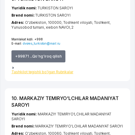
Yuridik nomi:
TURKISTON SAROYI
Brend nomi:
TURKISTON SAROYI
Adres:
O'zbekiston, 100000,
Toshkent viloyati
,
Toshkent
,
Yunusobod tumani
,
xiеbon NAVOI
, 2
Mamlakat kodi:
+998
E-mail:
dvores_turkiston@mail.ru
+99871 ...Qo'ng'iroq qilish
Tashkilot tegishli bo'lgan Rubrikalar
10. MARKAZIY TEMIRYO'LCHILAR MADANIYAT
SAROYI
Yuridik nomi:
MARKAZIY TEMIRYO'LCHILAR MADANIYAT
SAROYI
Brend nomi:
MARKAZIY TEMIRYO'LCHILAR MADANIYAT SAROYI
Adres:
O'zbekiston, 100060,
Toshkent viloyati
,
Toshkent
,