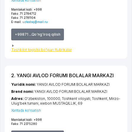
Xaritada ko'rsatish
Mamlakat kodi:
+998
Faks:
71 2784712
Faks:
71 2781104
E-mail:
uzkodsq@mail.ru
+99871 ...Qo'ng'iroq qilish
Tashkilot tegishli bo'lgan Rubrikalar
2. YANGI AVLOD FORUMI BOLALAR MARKAZI
Yuridik nomi:
YANGI AVLOD FORUMI BOLALAR MARKAZI
Brend nomi:
YANGI AVLOD FORUMI BOLALAR MARKAZI
Adres:
O'zbekiston, 100000,
Toshkent viloyati
,
Toshkent
,
Mirzo-
Ulug'bek tumani
,
xiеbon MUSTAQILLIK
, 69
Xaritada ko'rsatish
Mamlakat kodi:
+998
Faks:
71 2375280