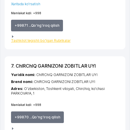
Xaritada ko'rsatish
Mamlakat kodi:
+998
+99871 ...Qo'ng'iroq qilish
Tashkilot tegishli bo'lgan Rubrikalar
7. ChIRChIQ GARNIZONI ZOBITLAR UYI
Yuridik nomi:
ChIRChIQ GARNIZONI ZOBITLAR UYI
Brend nomi:
ChIRChIQ GARNIZONI ZOBITLAR UYI
Adres:
O'zbekiston,
Toshkent viloyati
,
Chirchiq
,
ko'chasi
PARKOVAYA
, 1
Mamlakat kodi:
+998
+99870 ...Qo'ng'iroq qilish