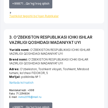
+99871 ...Qo'ng'iroq qilish
Tashkilot tegishli bo'lgan Rubrikalar
3. O'ZBEKISTON RESPUBLIKASI ICHKI ISHLAR
VAZIRLIGI QOSHIDAGI MADANIYAT UYI
Yuridik nomi:
O'ZBEKISTON RESPUBLIKASI ICHKI ISHLAR
VAZIRLIGI QOSHIDAGI MADANIYAT UYI
Brend nomi:
O'ZBEKISTON RESPUBLIKASI ICHKI ISHLAR
VAZIRLIGI QOSHIDAGI MADANIYAT UYI
Adres:
O'zbekiston,
Toshkent viloyati
,
Toshkent
,
Mirobod
tumani
,
ko'chasi FIDOKOR
, 5
Mo‘ljal:
poliklinika № 1
Xaritada ko'rsatish
Mamlakat kodi:
+998
Faks:
71 2314834
E-mail:
iivms2016@mail.ru
+99871 ...Qo'ng'iroq qilish