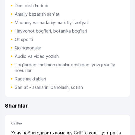
Dam olish hududi
Amaliy bezatish san'ati
Madaniy va madaniy-ma'rifiy faoliyat
Hayvonot bog'lari, botanika bog'lari
Ot sporti
Qo‘riqxonalar
Audio va video yozish
Tog‘lardagi mehmonxonalar qoshidagi yozgi sun’iy
hovuzlar
Raqs maktablari
San'at - asarlarini baholash, sotish
Sharhlar
CallPro
Хочу поблагодарить команду CallPro колл-центра за