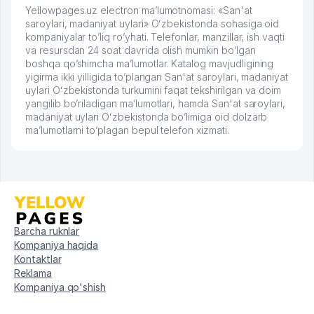
Yellowpages.uz electron ma’lumotnomasi: «San'at
saroylari, madaniyat uylari» Oʻzbekistonda sohasiga oid
kompaniyalar to’liq ro’yhati. Telefonlar, manzillar, ish vaqti
va resursdan 24 soat davrida olish mumkin bo’lgan
boshqa qo’shimcha ma’lumotlar. Katalog mavjudligining
yigirma ikki yilligida to’plangan San'at saroylari, madaniyat
uylari Oʻzbekistonda turkumini faqat tekshirilgan va doim
yangilib bo’riladigan ma’lumotlari, hamda San'at saroylari,
madaniyat uylari Oʻzbekistonda bo’limiga oid dolzarb
ma’lumotlarni to’plagan bepul telefon xizmati.
Barcha ruknlar
Kompaniya haqida
Kontaktlar
Reklama
Kompaniya qo'shish