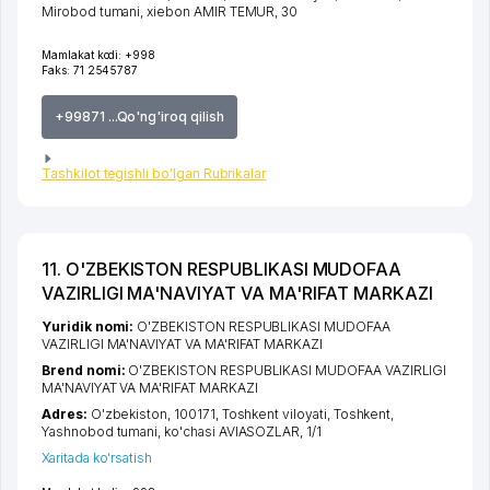
Mirobod tumani
,
xiеbon AMIR TEMUR
, 30
Mamlakat kodi:
+998
Faks:
71 2545787
+99871 ...Qo'ng'iroq qilish
Tashkilot tegishli bo'lgan Rubrikalar
11. O'ZBEKISTON RESPUBLIKASI MUDOFAA
VAZIRLIGI MA'NAVIYAT VA MA'RIFAT MARKAZI
Yuridik nomi:
O'ZBEKISTON RESPUBLIKASI MUDOFAA
VAZIRLIGI MA'NAVIYAT VA MA'RIFAT MARKAZI
Brend nomi:
O'ZBEKISTON RESPUBLIKASI MUDOFAA VAZIRLIGI
MA'NAVIYAT VA MA'RIFAT MARKAZI
Adres:
O'zbekiston, 100171,
Toshkent viloyati
,
Toshkent
,
Yashnobod tumani
,
ko'chasi AVIASOZLAR
, 1/1
Xaritada ko'rsatish