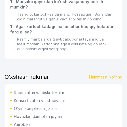
❓
Manzilni qayerdan ko‘rish va qanday borish
mumkin?
Tashkilot kartochkasida manzil ko‘rsatilgan. Borishdan
oldin marshrut va qabul vaqtlarini tekshirib oling.
❓
Agar kartochkadagi ma’lumotlar haqiqiy holatdan
farq qilsa?
Rasmiy manbalarga (sayt/qabulxona) tayaning va
ma’lumotlarni kartochka egasi yoki katalog qo‘llab-
quvvatlashi orqali yangilang.
O‘xshash ruknlar
Hammasini ko'ring
Raqs zallari va diskotekalar
Konsert zallari va studiyalar
O‘yin komplekslar, zallar
Hovuzlar, dam olish joylari
Aerobika