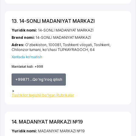
13. 14-SONLI MADANIYAT MARKAZI
Yuridik nomi:
14-SONLI MADANIYAT MARKAZI
Brend nomi:
14-SONLI MADANIYAT MARKAZI
Adres:
O'zbekiston, 100081,
Toshkent viloyati
,
Toshkent
,
Chilonzor tumani
,
ko'chasi TUPKAYRAGOCH
, 64
Xaritada ko'rsatish
Mamlakat kodi:
+998
+99871 ...Qo'ng'iroq qilish
Tashkilot tegishli bo'lgan Rubrikalar
14. MADANIYAT MARKAZI №19
Yuridik nomi:
MADANIYAT MARKAZI №19