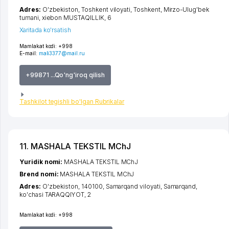
Adres:
O'zbekiston,
Toshkent viloyati
,
Toshkent
,
Mirzo-Ulug'bek
tumani
,
xiеbon MUSTAQILLIK
, 6
Xaritada ko'rsatish
Mamlakat kodi:
+998
E-mail:
mali3377@mail.ru
+99871 ...Qo'ng'iroq qilish
Tashkilot tegishli bo'lgan Rubrikalar
11. MASHALA TEKSTIL MChJ
Yuridik nomi:
MASHALA TEKSTIL MChJ
Brend nomi:
MASHALA TEKSTIL MChJ
Adres:
O'zbekiston, 140100,
Samarqand viloyati
,
Samarqand
,
ko'chasi TARAQQIYOT
, 2
Mamlakat kodi:
+998