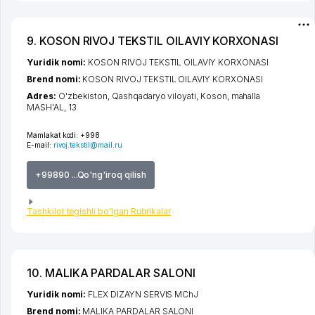
9. KOSON RIVOJ TEKSTIL OILAVIY KORXONASI
Yuridik nomi:
KOSON RIVOJ TEKSTIL OILAVIY KORXONASI
Brend nomi:
KOSON RIVOJ TEKSTIL OILAVIY KORXONASI
Adres:
O'zbekiston,
Qashqadaryo viloyati
,
Koson
,
mahalla
MASH'AL
, 13
Mamlakat kodi:
+998
E-mail:
rivoj.tekstil@mail.ru
+99890 ...Qo'ng'iroq qilish
Tashkilot tegishli bo'lgan Rubrikalar
10. MALIKA PARDALAR SALONI
Yuridik nomi:
FLEX DIZAYN SERVIS MChJ
Brend nomi:
MALIKA PARDALAR SALONI