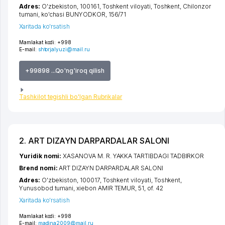
Adres:
O'zbekiston, 100161,
Toshkent viloyati
,
Toshkent
,
Chilonzor
tumani
,
ko'chasi BUNYODKOR
, 156/71
Xaritada ko'rsatish
Mamlakat kodi:
+998
E-mail:
shtorjalyuzi@mail.ru
+99898 ...Qo'ng'iroq qilish
Tashkilot tegishli bo'lgan Rubrikalar
2. ART DIZAYN DARPARDALAR SALONI
Yuridik nomi:
XASANOVA M. R. YAKKA TARTIBDAGI TADBIRKOR
Brend nomi:
ART DIZAYN DARPARDALAR SALONI
Adres:
O'zbekiston, 100017,
Toshkent viloyati
,
Toshkent
,
Yunusobod tumani
,
xiеbon AMIR TEMUR
, 51, of. 42
Xaritada ko'rsatish
Mamlakat kodi:
+998
E-mail:
madina2009@mail.ru