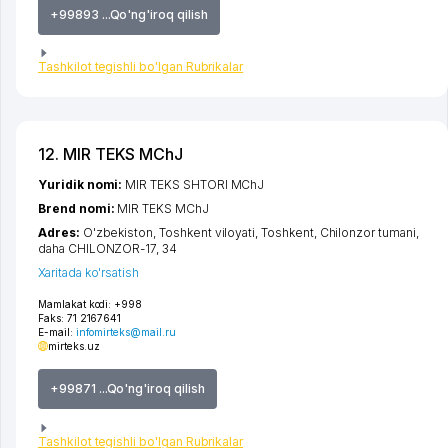
+99893 ...Qo'ng'iroq qilish
Tashkilot tegishli bo'lgan Rubrikalar
12. MIR TEKS MChJ
Yuridik nomi:
MIR TEKS SHTORI MChJ
Brend nomi:
MIR TEKS MChJ
Adres:
O'zbekiston,
Toshkent viloyati
,
Toshkent
,
Chilonzor tumani
,
daha CHILONZOR-17
, 34
Xaritada ko'rsatish
Mamlakat kodi:
+998
Faks:
71 2167641
E-mail:
infomirteks@mail.ru
mirteks.uz
+99871 ...Qo'ng'iroq qilish
Tashkilot tegishli bo'lgan Rubrikalar