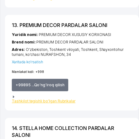
13. PREMIUM DECOR PARDALAR SALONI
Yuridik nomi:
PREMIUM DECOR XUSUSIY KORXONASI
Brend nomi:
PREMIUM DECOR PARDALAR SALONI
Adres:
O'zbekiston,
Toshkent viloyati
,
Toshkent
,
Shayxontohur
tumani
,
ko'chasi NURAFSHON
, 34
Xaritada ko'rsatish
Mamlakat kodi:
+998
+99895 ...Qo'ng'iroq qilish
Tashkilot tegishli bo'lgan Rubrikalar
14. STELLA HOME COLLECTION PARDALAR
SALONI