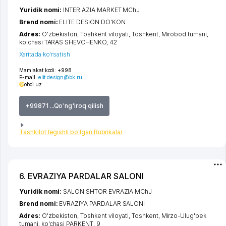
Yuridik nomi:
INTER AZIA MARKET MChJ
Brend nomi:
ELITE DESIGN DO'KON
Adres:
O'zbekiston,
Toshkent viloyati
,
Toshkent
,
Mirobod tumani
,
ko'chasi TARAS SHEVCHENKO
, 42
Xaritada ko'rsatish
Mamlakat kodi:
+998
E-mail:
elit.design@bk.ru
oboi.uz
+99871 ...Qo'ng'iroq qilish
Tashkilot tegishli bo'lgan Rubrikalar
6. EVRAZIYA PARDALAR SALONI
Yuridik nomi:
SALON SHTOR EVRAZIA MChJ
Brend nomi:
EVRAZIYA PARDALAR SALONI
Adres:
O'zbekiston,
Toshkent viloyati
,
Toshkent
,
Mirzo-Ulug'bek
tumani
,
ko'chasi PARKENT
, 9