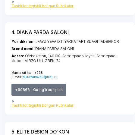
Tashkilot tegishli bo'lgan Rubrikalar
4. DIANA PARDA SALONI
Yuridik nomi:
FAYZIYEVA D.T. YAKKA TARTIBDAGI TADBIRKOR
Brend nomi:
DIANA PARDA SALONI
Adres:
O'zbekiston, 140100,
Samarqand viloyati
,
Samarqand
,
xiеbon MIRZO ULUGBEK
, 74
Mamlakat kodi:
+998
E-mail:
djkurbanov80@mail.ru
+99866 ...Qo'ng'iroq qilish
Tashkilot tegishli bo'lgan Rubrikalar
5. ELITE DESIGN DO'KON