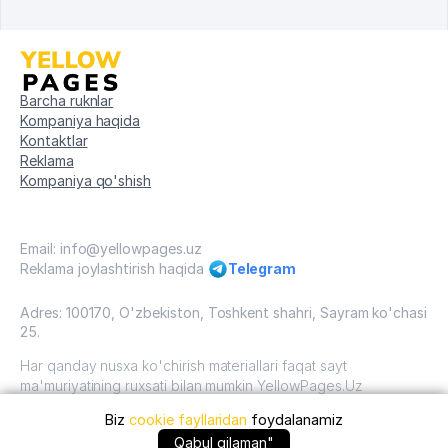
Barcha ruknlar
Kompaniya haqida
Kontaktlar
Reklama
Kompaniya qo'shish
Email: info@yellowpages.uz
Reklama joylashtirish haqida
Telegram
Adres: 100170, O'zbekiston, Toshkent shahri, Sayram ko'chasi
25.
Har qanday nusxa ko'chirish materiallari faqat sayt
ma'muriyatining ruxsati bilan mumkin YellowPages.Uz
Biz
cookie fayllaridan
foydalanamiz
O'zbekiston, 2009 - 2026 / O'zbekiston "sariq
sahifalar"mualliflik huquqi. Barcha huquqlar himoyalangan.
Qabul qilaman"