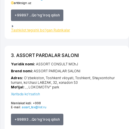
artdesign.uz
+99897 ...Qo'ng'iroq qilish
Tashkilot tegishli bo'lgan Rubrikalar
3. ASSORT PARDALAR SALONI
Yuridik nomi:
ASSORT CONSULT MChJ
Brend nomi:
ASSORT PARDALAR SALONI
Adres:
O'zbekiston,
Toshkent viloyati
,
Toshkent
,
Shayxontohur
tumani
,
ko'chasi LABZAK
, 32, xonadon 53
Mo‘ljal:
, , LOKOMOTIV" park
Xaritada ko'rsatish
Mamlakat kodi:
+998
E-mail:
assort_tex@list.ru
+99893 ...Qo'ng'iroq qilish