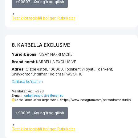
+99897 ...Qo'ng'iroq qilish
Tashkilot tegishli bo'lgan Rubrikalar
8. KARBELLA EXCLUSIVE
Yuridik nomi:
NISAY NAFRI MChJ
Brend nomi:
KARBELLA EXCLUSIVE
Adres:
O'zbekiston, 100000,
Toshkent viloyati
,
Toshkent
,
Shayxontohur tumani
,
ko'chasi NAVOI
, 18
Xaritada ko'rsatish
Mamlakat kodi:
+998
E-mail:
karbellaexclusive@mail.ru
karbellaexclusive.uz
persan.uz
https://www.instagram.com/persanhomestudio/
+99895 ...Qo'ng'iroq qilish
Tashkilot tegishli bo'lgan Rubrikalar