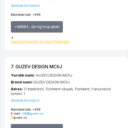
Xaritada ko'rsatish
Mamlakat kodi:
+998
+99893 ...Qo'ng'iroq qilish
Tashkilot tegishli bo'lgan Rubrikalar
7. GUZEV DESIGN MChJ
Yuridik nomi:
GUZEV DESIGN MChJ
Brend nomi:
GUZEV DESIGN MChJ
Adres:
O'zbekiston,
Toshkent viloyati
,
Toshkent
,
Yunusobod
tumani
, 1
Xaritada ko'rsatish
Mamlakat kodi:
+998
E-mail:
info@guzev.uz
guzev.uz