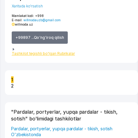
Xaritada ko'rsatish
Mamlakat kodi:
+998
E-mail:
willmodauzb@gmail.com
willmoda.uz
+99897 ...Qo'ng'iroq qilish
Tashkilot tegishli bo'lgan Rubrikalar
1
2
"Pardalar, portyerlar, yupqa pardalar - tikish,
sotish" bo'limidagi tashkilotlar
Pardalar, portyerlar, yupqa pardalar - tikish, sotish
O'zbekistonda