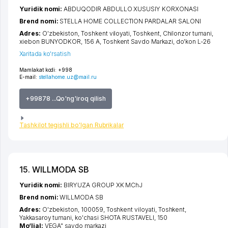
Yuridik nomi:
ABDUQODIR ABDULLO XUSUSIY KORXONASI
Brend nomi:
STELLA HOME COLLECTION PARDALAR SALONI
Adres:
O'zbekiston,
Toshkent viloyati
,
Toshkent
,
Chilonzor tumani
,
xiеbon BUNYODKOR
, 156 A, Toshkent Savdo Markazi, do'kon L-26
Xaritada ko'rsatish
Mamlakat kodi:
+998
E-mail:
stellahome.uz@mail.ru
+99878 ...Qo'ng'iroq qilish
Tashkilot tegishli bo'lgan Rubrikalar
15. WILLMODA SB
Yuridik nomi:
BIRYUZA GROUP XK MChJ
Brend nomi:
WILLMODA SB
Adres:
O'zbekiston, 100059,
Toshkent viloyati
,
Toshkent
,
Yakkasaroy tumani
,
ko'chasi SHOTA RUSTAVELI
, 150
Mo‘ljal:
VEGA" savdo markazi