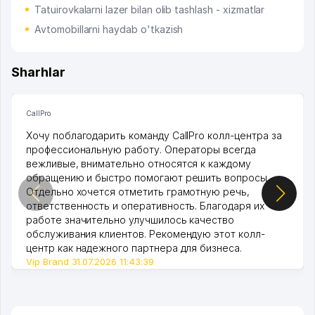
Tatuirovkalarni lazer bilan olib tashlash - xizmatlar
Avtomobillarni haydab o'tkazish
Sharhlar
CallPro
Хочу поблагодарить команду CallPro колл-центра за
профессиональную работу. Операторы всегда
вежливые, внимательно относятся к каждому
обращению и быстро помогают решить вопросы.
Отдельно хочется отметить грамотную речь,
ответственность и оперативность. Благодаря их
работе значительно улучшилось качество
обслуживания клиентов. Рекомендую этот колл-
центр как надежного партнера для бизнеса.
Vip Brand 31.07.2026 11:43:39