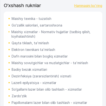
O‘xshash ruknlar
Hammasini ko'ring
Maishiy texnika - tuzatish
Go‘zallik salonlari, sartaroshxona
Maishiy xizmatlar - Normativ hujjatlar (tadbiq qilish,
loyihalashtirish)
Qayta tiklash, ta'mirlash
Elektron texnikani ta'mirlash
Dafn marosimi bilan bogliq xizmatlar
Maishiy sovutgichlar va muzlatgichlar - ta'mirlash
Badiiy bezak xizmatlari
Dezinfeksiya (zararsizlantirish) xizmati
Lazerli epilyatsiya - xizmatlar
So‘gallarni lazer bilan olib tashlash - xizmatlar
Zardo‘zlik
Papillomalarni lazer bilan olib tashlash - xizmatlar