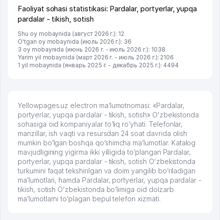
Faoliyat sohasi statistikasi: Pardalar, portyerlar, yupqa
pardalar - tikish, sotish
Shu oy mobaynida (август 2026 г.): 12
O'tgan oy mobaynida (июль 2026 г.): 36
3 oy mobaynida (июнь 2026 г. - июль 2026 г.): 1038
Yarim yil mobaynida (март 2026 г. - июль 2026 г.): 2106
1 yil mobaynida (январь 2025 г. - декабрь 2025 г.): 4494
Yellowpages.uz electron ma’lumotnomasi: «Pardalar,
portyerlar, yupqa pardalar - tikish, sotish» Oʻzbekistonda
sohasiga oid kompaniyalar to’liq ro’yhati. Telefonlar,
manzillar, ish vaqti va resursdan 24 soat davrida olish
mumkin bo’lgan boshqa qo’shimcha ma’lumotlar. Katalog
mavjudligining yigirma ikki yilligida to’plangan Pardalar,
portyerlar, yupqa pardalar - tikish, sotish Oʻzbekistonda
turkumini faqat tekshirilgan va doim yangilib bo’riladigan
ma’lumotlari, hamda Pardalar, portyerlar, yupqa pardalar -
tikish, sotish Oʻzbekistonda bo’limiga oid dolzarb
ma’lumotlarni to’plagan bepul telefon xizmati.