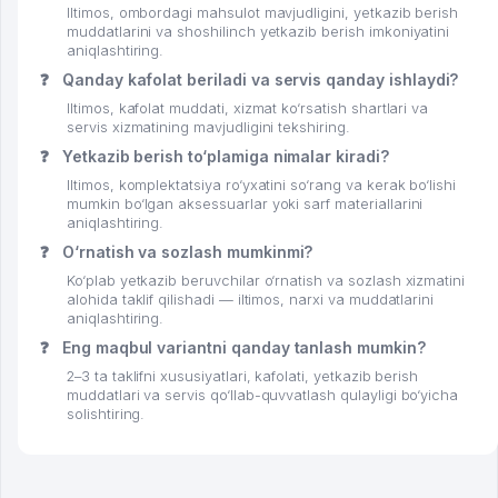
Iltimos, ombordagi mahsulot mavjudligini, yetkazib berish
muddatlarini va shoshilinch yetkazib berish imkoniyatini
aniqlashtiring.
❓
Qanday kafolat beriladi va servis qanday ishlaydi?
Iltimos, kafolat muddati, xizmat ko‘rsatish shartlari va
servis xizmatining mavjudligini tekshiring.
❓
Yetkazib berish to‘plamiga nimalar kiradi?
Iltimos, komplektatsiya ro‘yxatini so‘rang va kerak bo‘lishi
mumkin bo‘lgan aksessuarlar yoki sarf materiallarini
aniqlashtiring.
❓
O‘rnatish va sozlash mumkinmi?
Ko‘plab yetkazib beruvchilar o‘rnatish va sozlash xizmatini
alohida taklif qilishadi — iltimos, narxi va muddatlarini
aniqlashtiring.
❓
Eng maqbul variantni qanday tanlash mumkin?
2–3 ta taklifni xususiyatlari, kafolati, yetkazib berish
muddatlari va servis qo‘llab-quvvatlash qulayligi bo‘yicha
solishtiring.