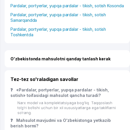
Pardalar, portyerlar, yupqa pardalar - tikish, sotish Kosonda
Pardalar, portyerlar, yupqa pardalar - tikish, sotish
Samarqandda
Pardalar, portyerlar, yupqa pardalar - tikish, sotish
Toshkentda
Oʻzbekistonda mahsulotni qanday tanlash kerak
Tez-tez so'raladigan savollar
❓
«Pardalar, portyerlar, yupqa pardalar - tikish,
sotish» toifasidagi mahsulot qancha turadi?
Narx model va komplektatsiyaga bog‘liq. Taqqoslash
to‘g‘ri bo‘lishi uchun bir xil xususiyatlarga ega takliflarni
so‘rang.
❓
Mahsulot mavjudmi va Oʻzbekistonga yetkazib
berish bormi?