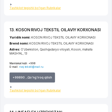
Tashkilot tegishli bo'lgan Rubrikalar
13. KOSON RIVOJ TEKSTIL OILAVIY KORXONASI
Yuridik nomi:
KOSON RIVOJ TEKSTIL OILAVIY KORXONASI
Brend nomi:
KOSON RIVOJ TEKSTIL OILAVIY KORXONASI
Adres:
O'zbekiston,
Qashqadaryo viloyati
,
Koson
,
mahalla
MASH'AL
, 13
Mamlakat kodi:
+998
E-mail:
rivoj.tekstil@mail.ru
+99890 ...Qo'ng'iroq qilish
Tashkilot tegishli bo'lgan Rubrikalar