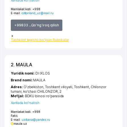
Xaritada ko'rsatish
Mamlakat kodi:
+998
E-mail:
cottonland_uz@mail.ru
+99833 ...Qo'ng'iroq qilish
Tashkilot tegishli bo'lgan Rubrikalar
2. MAULA
Yuridik nomi:
DI IXLOS
Brend nomi:
MAULA
Adres:
O'zbekiston,
Toshkent viloyati
,
Toshkent
,
Chilonzor
tumani
,
ko'chasi CHILONZOR
, 2
Mo‘ljal:
BDKU binosi ro'parasida
Xaritada ko'rsatish
Mamlakat kodi:
+998
Faks:
E-mail:
uzdiana@yandex.ru
maula.uz