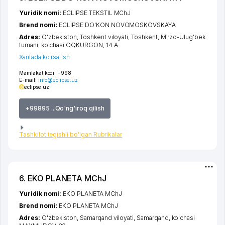
Yuridik nomi:
ECLIPSE TEKSTIL MChJ
Brend nomi:
ECLIPSE DO'KON NOVOMOSKOVSKAYA
Adres:
O'zbekiston,
Toshkent viloyati
,
Toshkent
,
Mirzo-Ulug'bek
tumani
,
ko'chasi OQKURGON
, 14 A
Xaritada ko'rsatish
Mamlakat kodi:
+998
E-mail:
info@eclipse.uz
eclipse.uz
+99895 ...Qo'ng'iroq qilish
Tashkilot tegishli bo'lgan Rubrikalar
6. EKO PLANETA MChJ
Yuridik nomi:
EKO PLANETA MChJ
Brend nomi:
EKO PLANETA MChJ
Adres:
O'zbekiston,
Samarqand viloyati
,
Samarqand
,
ko'chasi