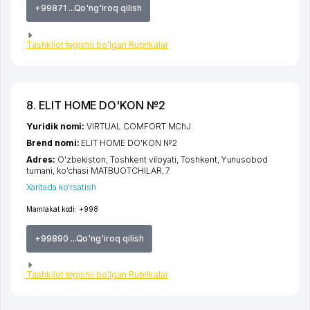
+99871 ...Qo'ng'iroq qilish
Tashkilot tegishli bo'lgan Rubrikalar
8. ELIT HOME DO'KON №2
Yuridik nomi:
VIRTUAL COMFORT MChJ
Brend nomi:
ELIT HOME DO'KON №2
Adres:
O'zbekiston,
Toshkent viloyati
,
Toshkent
,
Yunusobod
tumani
,
ko'chasi MATBUOTCHILAR
, 7
Xaritada ko'rsatish
Mamlakat kodi:
+998
+99890 ...Qo'ng'iroq qilish
Tashkilot tegishli bo'lgan Rubrikalar