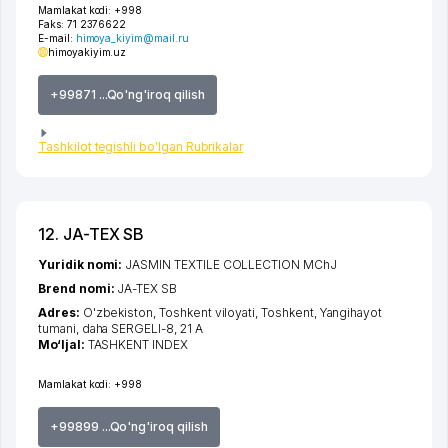
Mamlakat kodi:
+998
Faks:
71 2376622
E-mail:
himoya_kiyim@mail.ru
himoyakiyim.uz
+99871 ...Qo'ng'iroq qilish
Tashkilot tegishli bo'lgan Rubrikalar
12. JA-TEX SB
Yuridik nomi:
JASMIN TEXTILE COLLECTION MChJ
Brend nomi:
JA-TEX SB
Adres:
O'zbekiston,
Toshkent viloyati
,
Toshkent
,
Yangihayot
tumani
,
daha SERGELI-8
, 21 А
Mo‘ljal:
TASHKENT INDEX
Mamlakat kodi:
+998
+99899 ...Qo'ng'iroq qilish