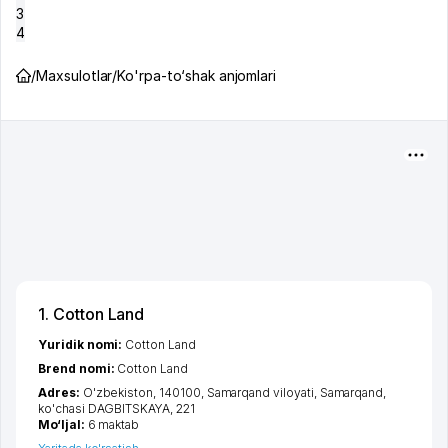
3
4
/
Maxsulotlar
/
Ko'rpa-to‘shak anjomlari
1. Cotton Land
Yuridik nomi:
Cotton Land
Brend nomi:
Cotton Land
Adres:
O'zbekiston, 140100,
Samarqand viloyati
,
Samarqand
,
ko'chasi DAGBITSKAYA
, 221
Mo‘ljal:
6 maktab