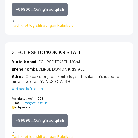
+99890 ...Qo'ng'iroq qilish
Tashkilot tegishli bo'lgan Rubrikalar
3. ECLIPSE DO'KON KRISTALL
Yuridik nomi:
ECLIPSE TEKSTIL MChJ
Brend nomi:
ECLIPSE DO'KON KRISTALL
Adres:
O'zbekiston,
Toshkent viloyati
,
Toshkent
,
Yunusobod
tumani
,
ko'chasi YUNUS-OTA
, 6 B
Xaritada ko'rsatish
Mamlakat kodi:
+998
E-mail:
info@eclipse.uz
eclipse.uz
+99898 ...Qo'ng'iroq qilish
Tashkilot tegishli bo'lgan Rubrikalar