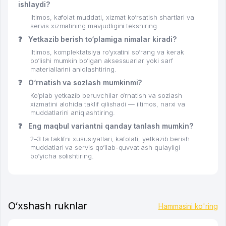
ishlaydi?
Iltimos, kafolat muddati, xizmat ko‘rsatish shartlari va
servis xizmatining mavjudligini tekshiring.
❓
Yetkazib berish to‘plamiga nimalar kiradi?
Iltimos, komplektatsiya ro‘yxatini so‘rang va kerak
bo‘lishi mumkin bo‘lgan aksessuarlar yoki sarf
materiallarini aniqlashtiring.
❓
O‘rnatish va sozlash mumkinmi?
Ko‘plab yetkazib beruvchilar o‘rnatish va sozlash
xizmatini alohida taklif qilishadi — iltimos, narxi va
muddatlarini aniqlashtiring.
❓
Eng maqbul variantni qanday tanlash mumkin?
2–3 ta taklifni xususiyatlari, kafolati, yetkazib berish
muddatlari va servis qo‘llab-quvvatlash qulayligi
bo‘yicha solishtiring.
O‘xshash ruknlar
Hammasini ko'ring