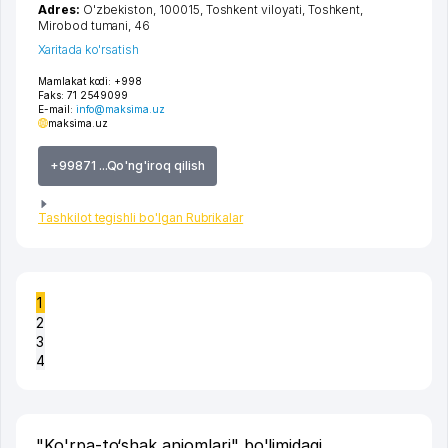
Adres:
O'zbekiston, 100015,
Toshkent viloyati
,
Toshkent
,
Mirobod tumani
, 46
Xaritada ko'rsatish
Mamlakat kodi:
+998
Faks:
71 2549099
E-mail:
info@maksima.uz
maksima.uz
+99871 ...Qo'ng'iroq qilish
Tashkilot tegishli bo'lgan Rubrikalar
1
2
3
4
"Ko'rpa-to‘shak anjomlari" bo'limidagi