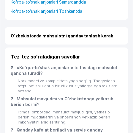
Ko'rpa-to‘shak anjomlari Samarqandda
Ko'rpa-to‘shak anjomlari Toshkentda
Oʻzbekistonda mahsulotni qanday tanlash kerak
Tez-tez so'raladigan savollar
❓
«Ko'rpa-to‘shak anjomlari» toifasidagi mahsulot
qancha turadi?
Narx model va komplektatsiyaga bog‘liq. Taqqoslash
to‘g‘ri bo‘lishi uchun bir xil xususiyatlarga ega takliflarni
so‘rang.
❓
Mahsulot mavjudmi va Oʻzbekistonga yetkazib
berish bormi?
Iltimos, ombordagi mahsulot mavjudligini, yetkazib
berish muddatlarini va shoshilinch yetkazib berish
imkoniyatini aniqlashtiring.
❓
Qanday kafolat beriladi va servis qanday