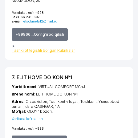
MAXMUDOV
, 20
Mamlakat kodi:
+998
Faks:
66 2330607
E-mail:
ekoplaneta12@mail.ru
+99866 ...Qo'ng'iroq qilish
Tashkilot tegishli bo'lgan Rubrikalar
7. ELIT HOME DO'KON №1
Yuridik nomi:
VIRTUAL COMFORT MChJ
Brend nomi:
ELIT HOME DO'KON №1
Adres:
O'zbekiston,
Toshkent viloyati
,
Toshkent
,
Yunusobod
tumani
,
daha QASHGAR
, 1 A
Mo‘ljal:
OLOY" bozori,
Xaritada ko'rsatish
Mamlakat kodi:
+998