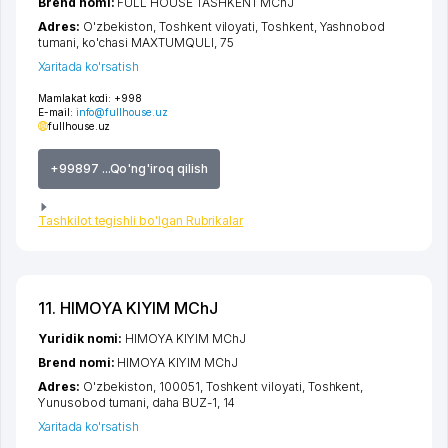
Brend nomi:
FULL HOUSE TASHKENT MChJ
Adres:
O'zbekiston,
Toshkent viloyati
,
Toshkent
,
Yashnobod
tumani
,
ko'chasi MAXTUMQULI
, 75
Xaritada ko'rsatish
Mamlakat kodi:
+998
E-mail:
info@fullhouse.uz
fullhouse.uz
+99897 ...Qo'ng'iroq qilish
Tashkilot tegishli bo'lgan Rubrikalar
11. HIMOYA KIYIM MChJ
Yuridik nomi:
HIMOYA KIYIM MChJ
Brend nomi:
HIMOYA KIYIM MChJ
Adres:
O'zbekiston, 100051,
Toshkent viloyati
,
Toshkent
,
Yunusobod tumani
,
daha BUZ-1
, 14
Xaritada ko'rsatish