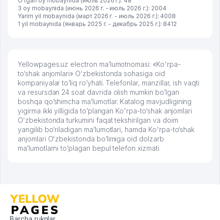
O'tgan oy mobaynida (июль 2026 г.): 48
3 oy mobaynida (июнь 2026 г. - июль 2026 г.): 2004
Yarim yil mobaynida (март 2026 г. - июль 2026 г.): 4008
1 yil mobaynida (январь 2025 г. - декабрь 2025 г.): 8412
Yellowpages.uz electron ma’lumotnomasi: «Ko'rpa-
to‘shak anjomlari» Oʻzbekistonda sohasiga oid
kompaniyalar to’liq ro’yhati. Telefonlar, manzillar, ish vaqti
va resursdan 24 soat davrida olish mumkin bo’lgan
boshqa qo’shimcha ma’lumotlar. Katalog mavjudligining
yigirma ikki yilligida to’plangan Ko'rpa-to‘shak anjomlari
Oʻzbekistonda turkumini faqat tekshirilgan va doim
yangilib bo’riladigan ma’lumotlari, hamda Ko'rpa-to‘shak
anjomlari Oʻzbekistonda bo’limiga oid dolzarb
ma’lumotlarni to’plagan bepul telefon xizmati.
Barcha ruknlar