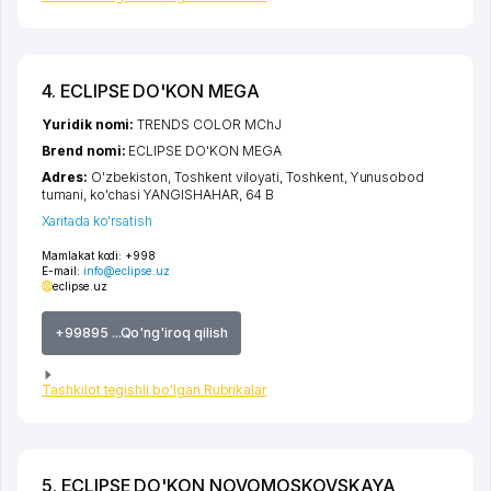
4. ECLIPSE DO'KON MEGA
Yuridik nomi:
TRENDS COLOR MChJ
Brend nomi:
ECLIPSE DO'KON MEGA
Adres:
O'zbekiston,
Toshkent viloyati
,
Toshkent
,
Yunusobod
tumani
,
ko'chasi YANGISHAHAR
, 64 B
Xaritada ko'rsatish
Mamlakat kodi:
+998
E-mail:
info@eclipse.uz
eclipse.uz
+99895 ...Qo'ng'iroq qilish
Tashkilot tegishli bo'lgan Rubrikalar
5. ECLIPSE DO'KON NOVOMOSKOVSKAYA