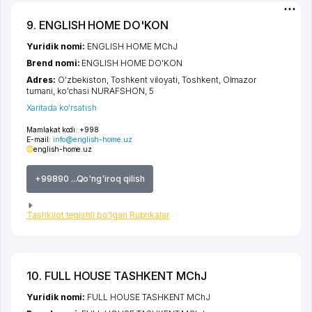
9. ENGLISH HOME DO'KON
Yuridik nomi:
ENGLISH HOME MChJ
Brend nomi:
ENGLISH HOME DO'KON
Adres:
O'zbekiston,
Toshkent viloyati
,
Toshkent
,
Olmazor
tumani
,
ko'chasi NURAFSHON
, 5
Xaritada ko'rsatish
Mamlakat kodi:
+998
E-mail:
info@english-home.uz
english-home.uz
+99890 ...Qo'ng'iroq qilish
Tashkilot tegishli bo'lgan Rubrikalar
10. FULL HOUSE TASHKENT MChJ
Yuridik nomi:
FULL HOUSE TASHKENT MChJ