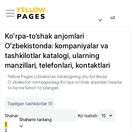
uz
Ko'rpa-to‘shak anjomlari
Oʻzbekistonda: kompaniyalar va
tashkilotlar katalogi, ularning
manzillari, telefonlari, kontaktlari
Yellow Pages Uzbekistan katalogining shu bo’limida
O'zbekiston mintaqasidagi Ko'rpa-to‘shak anjomlari haqida
to’liq ma’lumot to’plangan.
Topilgan tashkilotlar 51
Shahar:
Ko'rsatish:
Shaharni tanlang
1
2