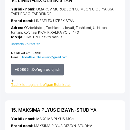
14. LINEAFLEX UZBEKISTAN
Yuridik nomi:
UMAROV MURODJON OLIMJON U'GLI YAKKA
TARTIBDAGI TADBIRKOR
Brend nomi:
LINEAFLEX UZBEKISTAN
Adres:
O'zbekiston,
Toshkent viloyati
,
Toshkent
,
Uchtepa
tumani
,
ko'chasi KICHIK XALKA YO'LI
, 143
Mo‘ljal:
CASTROL" avto servis
Xaritada ko'rsatish
Mamlakat kodi:
+998
E-mail:
lineaflexuzbekistan@gmail.com
+99895 ...Qo'ng'iroq qilish
Tashkilot tegishli bo'lgan Rubrikalar
15. MAKSIMA PLYUS DIZAYN-STUDIYA
Yuridik nomi:
MAKSIMA PLYUS MChJ
Brend nomi:
MAKSIMA PLYUS DIZAYN-STUDIYA