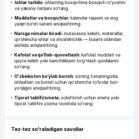
Ishlar tarkibi:
ishlarning bosqichma-bosqich ro‘yxatini
va yakuniy natijani so‘rang.
Muddatlar va bosqichlar:
kalendar rejasini va eng
yaqin bo‘sh sanani aniqlashtiring.
Narxga nimalar kiradi:
mutaxassis kelishi, materiallar,
qo‘shimcha ishlar va shoshilinchlik — bularni oldindan
alohida aniqlashtiring.
Kafolat va qo‘llab-quvvatlash:
kafolat muddati va
qayta kelish yoki kamchiliklarni to‘g‘rilash qoidalarini
so‘rang.
O'zbekiston bo‘ylab borish:
sizning tumaningizda
ishlashlari va borish uchun qo‘shimcha to‘lovlar bor-
yo‘qligini aniqlashtiring.
Tijorat taklifi/smeta:
solishtirish uchun smeta yoki
tijorat taklifini yozma ravishda so‘rang.
Tez-tez so'raladigan savollar