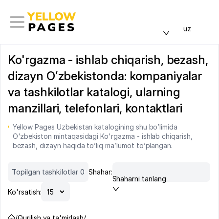
uz
Ko'rgazma - ishlab chiqarish, bezash,
dizayn Oʻzbekistonda: kompaniyalar
va tashkilotlar katalogi, ularning
manzillari, telefonlari, kontaktlari
Yellow Pages Uzbekistan katalogining shu bo’limida
O'zbekiston mintaqasidagi Ko'rgazma - ishlab chiqarish,
bezash, dizayn haqida to’liq ma’lumot to’plangan.
Topilgan tashkilotlar 0
Shahar:
Shaharni tanlang
Ko'rsatish:
/
Qurilish va ta'mirlash
/