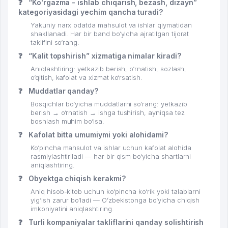
❓
“Ko'rgazma - ishlab chiqarish, bezash, dizayn”
kategoriyasidagi yechim qancha turadi?
Yakuniy narx odatda mahsulot va ishlar qiymatidan
shakllanadi. Har bir band bo‘yicha ajratilgan tijorat
taklifini so‘rang.
❓
“Kalit topshirish” xizmatiga nimalar kiradi?
Aniqlashtiring: yetkazib berish, o‘rnatish, sozlash,
o‘qitish, kafolat va xizmat ko‘rsatish.
❓
Muddatlar qanday?
Bosqichlar bo‘yicha muddatlarni so‘rang: yetkazib
berish → o‘rnatish → ishga tushirish, ayniqsa tez
boshlash muhim bo‘lsa.
❓
Kafolat bitta umumiymi yoki alohidami?
Ko‘pincha mahsulot va ishlar uchun kafolat alohida
rasmiylashtiriladi — har bir qism bo‘yicha shartlarni
aniqlashtiring.
❓
Obyektga chiqish kerakmi?
Aniq hisob-kitob uchun ko‘pincha ko‘rik yoki talablarni
yig‘ish zarur bo‘ladi — Oʻzbekistonga bo‘yicha chiqish
imkoniyatini aniqlashtiring.
❓
Turli kompaniyalar takliflarini qanday solishtirish