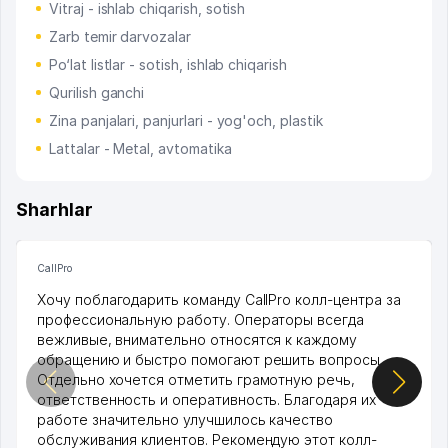
Vitraj - ishlab chiqarish, sotish
Zarb temir darvozalar
Po‘lat listlar - sotish, ishlab chiqarish
Qurilish ganchi
Zina panjalari, panjurlari - yog'och, plastik
Lattalar - Metal, avtomatika
Sharhlar
CallPro
Хочу поблагодарить команду CallPro колл-центра за
профессиональную работу. Операторы всегда
вежливые, внимательно относятся к каждому
обращению и быстро помогают решить вопросы.
Отдельно хочется отметить грамотную речь,
ответственность и оперативность. Благодаря их
работе значительно улучшилось качество
обслуживания клиентов. Рекомендую этот колл-