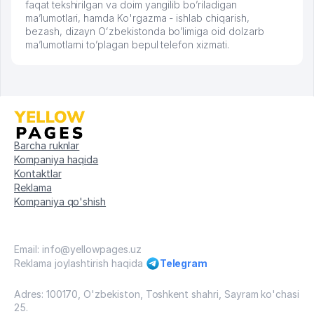
faqat tekshirilgan va doim yangilib bo’riladigan
ma’lumotlari, hamda Ko'rgazma - ishlab chiqarish,
bezash, dizayn Oʻzbekistonda bo’limiga oid dolzarb
ma’lumotlarni to’plagan bepul telefon xizmati.
Barcha ruknlar
Kompaniya haqida
Kontaktlar
Reklama
Kompaniya qo'shish
Email: info@yellowpages.uz
Reklama joylashtirish haqida
Telegram
Adres: 100170, O'zbekiston, Toshkent shahri, Sayram ko'chasi
25.