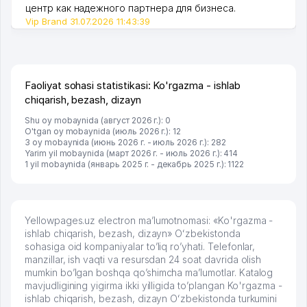
центр как надежного партнера для бизнеса.
Vip Brand 31.07.2026 11:43:39
Faoliyat sohasi statistikasi: Ko'rgazma - ishlab
chiqarish, bezash, dizayn
Shu oy mobaynida (август 2026 г.): 0
O'tgan oy mobaynida (июль 2026 г.): 12
3 oy mobaynida (июнь 2026 г. - июль 2026 г.): 282
Yarim yil mobaynida (март 2026 г. - июль 2026 г.): 414
1 yil mobaynida (январь 2025 г. - декабрь 2025 г.): 1122
Yellowpages.uz electron ma’lumotnomasi: «Ko'rgazma -
ishlab chiqarish, bezash, dizayn» Oʻzbekistonda
sohasiga oid kompaniyalar to’liq ro’yhati. Telefonlar,
manzillar, ish vaqti va resursdan 24 soat davrida olish
mumkin bo’lgan boshqa qo’shimcha ma’lumotlar. Katalog
mavjudligining yigirma ikki yilligida to’plangan Ko'rgazma -
ishlab chiqarish, bezash, dizayn Oʻzbekistonda turkumini