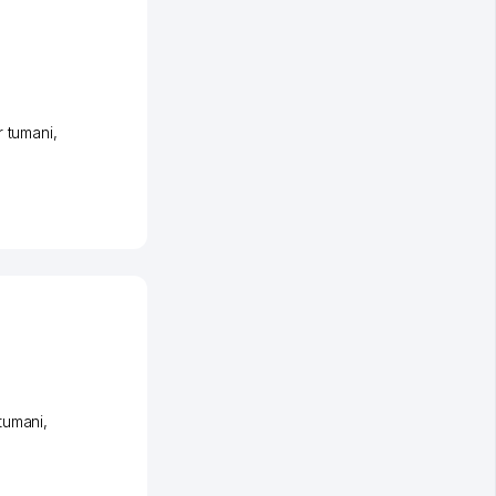
 tumani
,
tumani
,