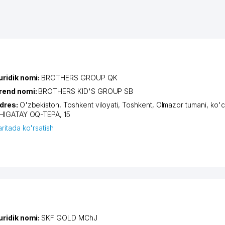
uridik nomi:
BROTHERS GROUP QK
rend nomi:
BROTHERS KID'S GROUP SB
dres:
O'zbekiston,
Toshkent viloyati
,
Toshkent
,
Olmazor tumani
,
ko'c
HIGATAY OQ-TEPA
, 15
aritada ko'rsatish
uridik nomi:
SKF GOLD MChJ