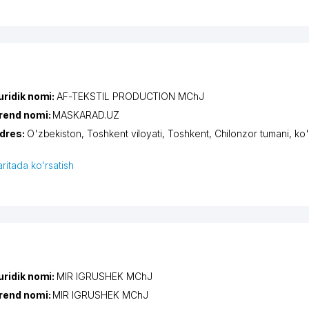
uridik nomi:
AF-TEKSTIL PRODUCTION MChJ
rend nomi:
MASKARAD.UZ
dres:
O'zbekiston,
Toshkent viloyati
,
Toshkent
,
Chilonzor tumani
,
ko'
aritada ko'rsatish
uridik nomi:
MIR IGRUSHEK MChJ
rend nomi:
MIR IGRUSHEK MChJ