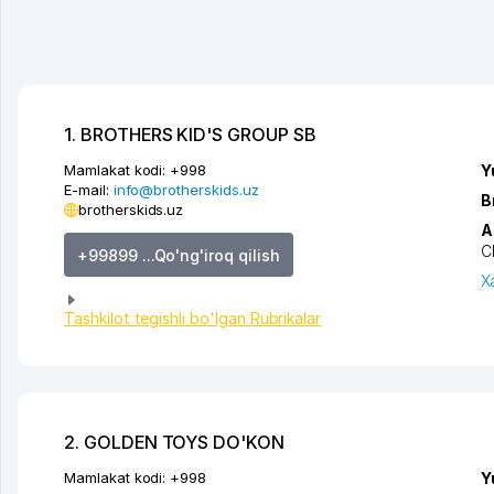
1. BROTHERS KID'S GROUP SB
Mamlakat kodi:
+998
Y
E-mail:
info@brotherskids.uz
B
brotherskids.uz
A
C
+99899 ...Qo'ng'iroq qilish
X
Tashkilot tegishli bo'lgan Rubrikalar
2. GOLDEN TOYS DO'KON
Mamlakat kodi:
+998
Y