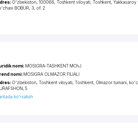
dres:
O'zbekiston, 100066,
Toshkent viloyati
,
Toshkent
,
Yakkasaroy 
o'chasi BOBUR
, 3, of. 2
uridik nomi:
MOSIGRA-TASHKENT MChJ
rend nomi:
MOSIGRA OLMAZOR FILIALI
dres:
O'zbekiston,
Toshkent viloyati
,
Toshkent
,
Olmazor tumani
,
ko'c
URAFSHON
, 5
aritada ko'rsatish