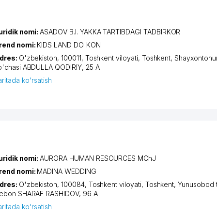
uridik nomi:
ASADOV B.I. YAKKA TARTIBDAGI TADBIRKOR
rend nomi:
KIDS LAND DO'KON
dres:
O'zbekiston, 100011,
Toshkent viloyati
,
Toshkent
,
Shayxontohur
o'chasi ABDULLA QODIRIY
, 25 A
aritada ko'rsatish
uridik nomi:
AURORA HUMAN RESOURCES MChJ
rend nomi:
MADINA WEDDING
dres:
O'zbekiston, 100084,
Toshkent viloyati
,
Toshkent
,
Yunusobod 
iеbon SHARAF RASHIDOV
, 96 А
aritada ko'rsatish