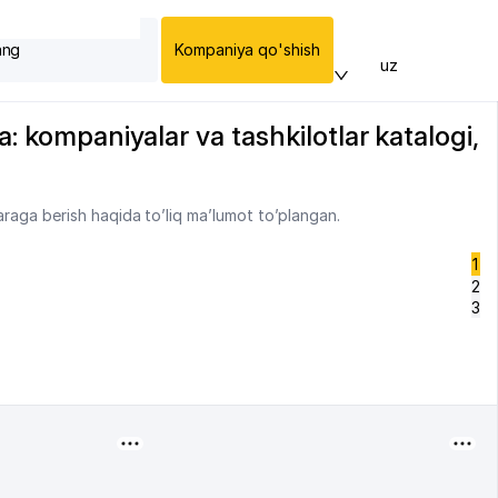
ang
Kompaniya qo'shish
uz
: kompaniyalar va tashkilotlar katalogi,
araga berish haqida to’liq ma’lumot to’plangan.
1
2
3