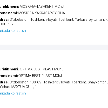
uridik nomi:
MOSIGRA-TASHKENT MChJ
rend nomi:
MOSIGRA YAKKASAROY FILIALI
dres:
O'zbekiston,
Toshkent viloyati
,
Toshkent
,
Yakkasaroy tumani
,
k
OBUR
, 6
aritada ko'rsatish
uridik nomi:
OPTIMA BEST PLAST MChJ
rend nomi:
OPTIMA BEST PLAST MChJ
dres:
O'zbekiston, 100169,
Toshkent viloyati
,
Toshkent
,
Shayxontohu
o'chasi MAXTUMQULI
, 1
aritada ko'rsatish