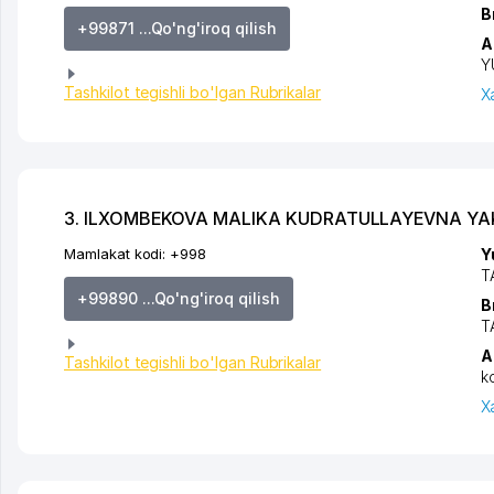
B
+99871 ...Qo'ng'iroq qilish
A
Y
Tashkilot tegishli bo'lgan Rubrikalar
X
3. ILXOMBEKOVA MALIKA KUDRATULLAYEVNA YA
Mamlakat kodi:
+998
Y
T
+99890 ...Qo'ng'iroq qilish
B
T
A
Tashkilot tegishli bo'lgan Rubrikalar
k
X