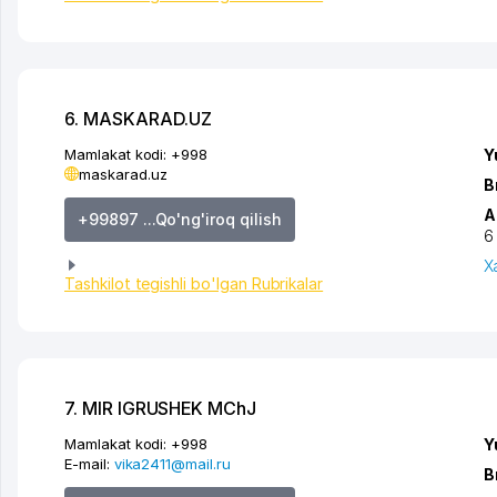
6. MASKARAD.UZ
Mamlakat kodi:
+998
Y
maskarad.uz
B
A
+99897 ...Qo'ng'iroq qilish
6
X
Tashkilot tegishli bo'lgan Rubrikalar
7. MIR IGRUSHEK MChJ
Mamlakat kodi:
+998
Y
E-mail:
vika2411@mail.ru
B