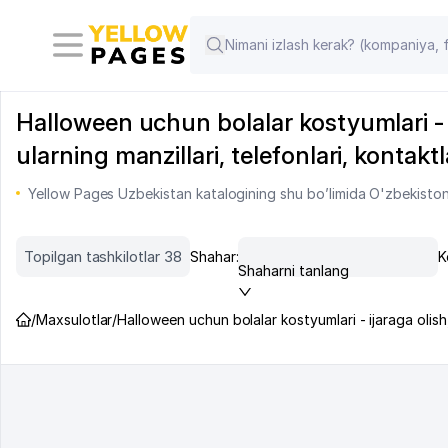
Halloween uchun bolalar kostyumlari - i
ularning manzillari, telefonlari, kontaktl
Yellow Pages Uzbekistan katalogining shu bo’limida O'zbekiston m
Topilgan tashkilotlar 38
Shahar:
K
Shaharni tanlang
/
Maxsulotlar
/
Halloween uchun bolalar kostyumlari - ijaraga olish,