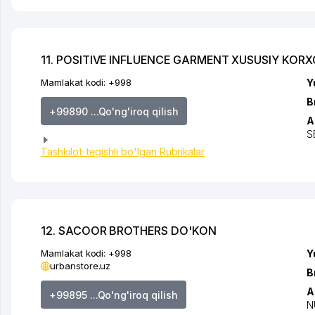
11. POSITIVE INFLUENCE GARMENT XUSUSIY KOR
Mamlakat kodi:
+998
Y
B
+99890 ...Qo'ng'iroq qilish
A
S
Tashkilot tegishli bo'lgan Rubrikalar
12. SACOOR BROTHERS DO'KON
Mamlakat kodi:
+998
Y
urbanstore.uz
B
A
+99895 ...Qo'ng'iroq qilish
N