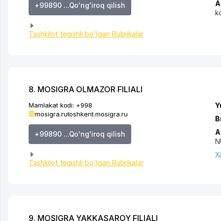
A
+99890 ...Qo'ng'iroq qilish
k
Tashkilot tegishli bo'lgan Rubrikalar
8. MOSIGRA OLMAZOR FILIALI
Mamlakat kodi:
+998
Y
mosigra.ru
toshkent.mosigra.ru
B
A
+99890 ...Qo'ng'iroq qilish
N
X
Tashkilot tegishli bo'lgan Rubrikalar
9. MOSIGRA YAKKASAROY FILIALI