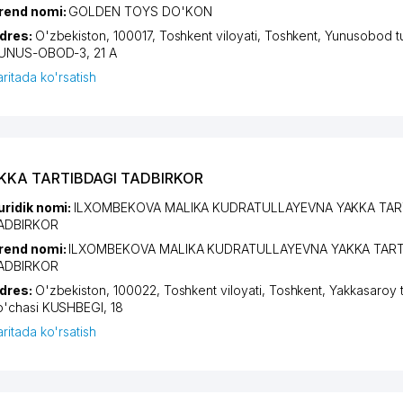
rend nomi:
GOLDEN TOYS DO'KON
dres:
O'zbekiston, 100017,
Toshkent viloyati
,
Toshkent
,
Yunusobod t
UNUS-OBOD-3
, 21 А
aritada ko'rsatish
KKA TARTIBDAGI TADBIRKOR
uridik nomi:
ILXOMBEKOVA MALIKA KUDRATULLAYEVNA YAKKA TAR
ADBIRKOR
rend nomi:
ILXOMBEKOVA MALIKA KUDRATULLAYEVNA YAKKA TART
ADBIRKOR
dres:
O'zbekiston, 100022,
Toshkent viloyati
,
Toshkent
,
Yakkasaroy 
o'chasi KUSHBEGI
, 18
aritada ko'rsatish