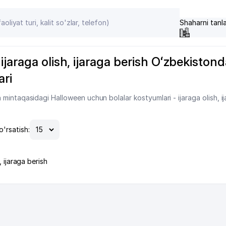
Shaharni tanl
jaraga olish, ijaraga berish Oʻzbekistonda
ari
intaqasidagi Halloween uchun bolalar kostyumlari - ijaraga olish, ij
o'rsatish:
 ijaraga berish