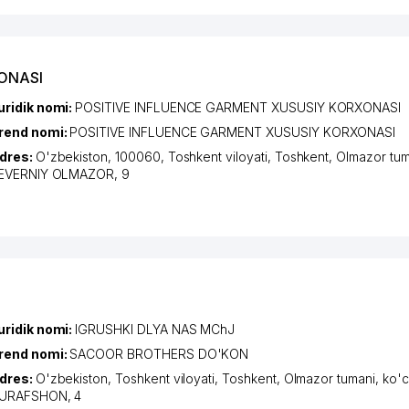
XONASI
uridik nomi:
POSITIVE INFLUENCE GARMENT XUSUSIY KORXONASI
rend nomi:
POSITIVE INFLUENCE GARMENT XUSUSIY KORXONASI
dres:
O'zbekiston, 100060,
Toshkent viloyati
,
Toshkent
,
Olmazor tum
EVERNIY OLMAZOR
, 9
uridik nomi:
IGRUSHKI DLYA NAS MChJ
rend nomi:
SACOOR BROTHERS DO'KON
dres:
O'zbekiston,
Toshkent viloyati
,
Toshkent
,
Olmazor tumani
,
ko'c
URAFSHON
, 4