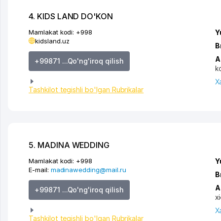
4. KIDS LAND DO'KON
Mamlakat kodi:
+998
Y
kidsland.uz
B
A
+99871 ...Qo'ng'iroq qilish
k
X
Tashkilot tegishli bo'lgan Rubrikalar
5. MADINA WEDDING
Mamlakat kodi:
+998
Y
E-mail:
madinawedding@mail.ru
B
A
+99871 ...Qo'ng'iroq qilish
x
X
Tashkilot tegishli bo'lgan Rubrikalar