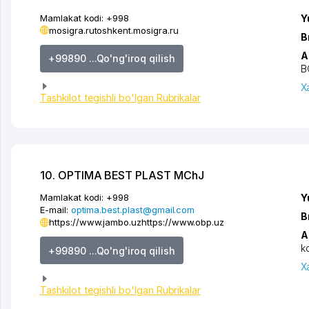
Mamlakat kodi:
+998
Y
mosigra.ru
toshkent.mosigra.ru
B
A
+99890 ...Qo'ng'iroq qilish
B
X
Tashkilot tegishli bo'lgan Rubrikalar
10. OPTIMA BEST PLAST MChJ
Mamlakat kodi:
+998
Y
E-mail:
optima.best.plast@gmail.com
B
https://www.jambo.uz
https://www.obp.uz
A
k
+99890 ...Qo'ng'iroq qilish
X
Tashkilot tegishli bo'lgan Rubrikalar