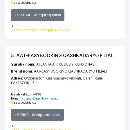
easybooking.uz
+998124...Qo'ng'iroq qilish
Tashkilot tegishli bo'lgan Rubrikalar
5. AAT-EASYBOOKING QASHKADARYO FILIALI
Yuridik nomi:
ATLANTA AIR XUSUSIY KORXONASI
Brend nomi:
AAT-EASYBOOKING QASHKADARYO FILIALI
Adres:
O'zbekiston,
Qashqadaryo viloyati
,
Qarshi
,
daha
PAXTAZOR
, 17
Mamlakat kodi:
+998
E-mail:
support@easybooking.uz
easybooking.uz
+99899 ...Qo'ng'iroq qilish