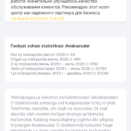
работе значительно улучшилось качество
обслуживания клиентов. Рекомендую этот колл-
центр как надежного партнера для бизнеса.
Vip Brand 31.07.2026 11:43:39
Faoliyat sohasi statistikasi: Aviakassalar
Shu oy mobaynida (август 2026 г.): 60
O'tgan oy mobaynida (июль 2026 г.): 480
3 oy mobaynida (июнь 2026 г. - июль 2026 г.): 9192
Yarim yil mobaynida (март 2026 г. - июль 2026 г.): 20760
1 yil mobaynida (январь 2025 г. - декабрь 2025 г.): 55248
Yellowpages.uz electron ma’lumotnomasi: «Aviakassalar»
Oʻzbekistonda sohasiga oid kompaniyalar to’liq ro’yhati.
Telefonlar, manzillar, ish vaqti va resursdan 24 soat
davrida olish mumkin bo’lgan boshqa qo’shimcha
ma’lumotlar. Katalog mavjudligining yigirma ikki yilligida
to’plangan Aviakassalar Oʻzbekistonda turkumini faqat
tekshirilgan va doim yangilib bo’riladigan ma’lumotlari,