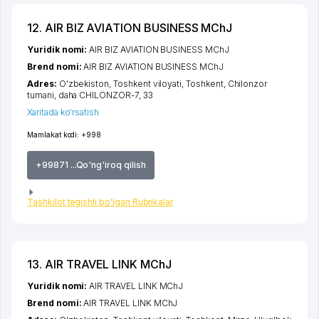
12. AIR BIZ AVIATION BUSINESS MChJ
Yuridik nomi:
AIR BIZ AVIATION BUSINESS MChJ
Brend nomi:
AIR BIZ AVIATION BUSINESS MChJ
Adres:
O'zbekiston,
Toshkent viloyati
,
Toshkent
,
Chilonzor
tumani
,
daha CHILONZOR-7
, 33
Xaritada ko'rsatish
Mamlakat kodi:
+998
+99871 ...Qo'ng'iroq qilish
Tashkilot tegishli bo'lgan Rubrikalar
13. AIR TRAVEL LINK MChJ
Yuridik nomi:
AIR TRAVEL LINK MChJ
Brend nomi:
AIR TRAVEL LINK MChJ