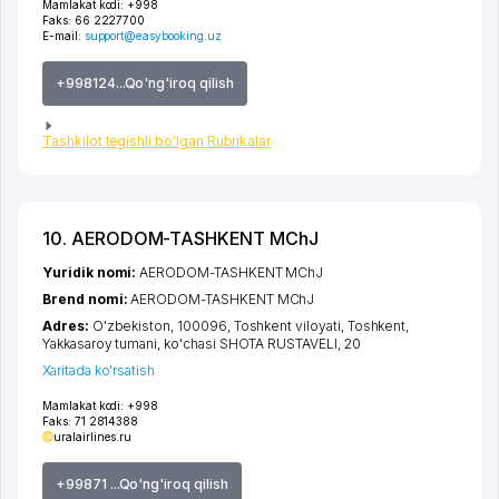
Mamlakat kodi:
+998
Faks:
66 2227700
E-mail:
support@easybooking.uz
+998124...Qo'ng'iroq qilish
Tashkilot tegishli bo'lgan Rubrikalar
10. AERODOM-TASHKENT MChJ
Yuridik nomi:
AERODOM-TASHKENT MChJ
Brend nomi:
AERODOM-TASHKENT MChJ
Adres:
O'zbekiston, 100096,
Toshkent viloyati
,
Toshkent
,
Yakkasaroy tumani
,
ko'chasi SHOTA RUSTAVELI
, 20
Xaritada ko'rsatish
Mamlakat kodi:
+998
Faks:
71 2814388
uralairlines.ru
+99871 ...Qo'ng'iroq qilish