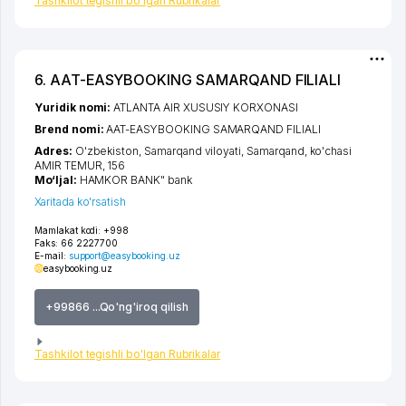
Tashkilot tegishli bo'lgan Rubrikalar
6. AAT-EASYBOOKING SAMARQAND FILIALI
Yuridik nomi:
ATLANTA AIR XUSUSIY KORXONASI
Brend nomi:
AAT-EASYBOOKING SAMARQAND FILIALI
Adres:
O'zbekiston,
Samarqand viloyati
,
Samarqand
,
ko'chasi
AMIR TEMUR
, 156
Mo‘ljal:
HAMKOR BANK" bank
Xaritada ko'rsatish
Mamlakat kodi:
+998
Faks:
66 2227700
E-mail:
support@easybooking.uz
easybooking.uz
+99866 ...Qo'ng'iroq qilish
Tashkilot tegishli bo'lgan Rubrikalar