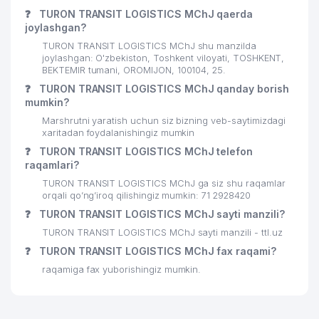
❓
TURON TRANSIT LOGISTICS MChJ qaerda
joylashgan?
TURON TRANSIT LOGISTICS MChJ shu manzilda
joylashgan: O'zbekiston, Toshkent viloyati, TOSHKENT,
BEKTEMIR tumani, OROMIJON, 100104, 25.
❓
TURON TRANSIT LOGISTICS MChJ qanday borish
mumkin?
Marshrutni yaratish uchun siz bizning veb-saytimizdagi
xaritadan foydalanishingiz mumkin
❓
TURON TRANSIT LOGISTICS MChJ telefon
raqamlari?
TURON TRANSIT LOGISTICS MChJ ga siz shu raqamlar
orqali qo’ng’iroq qilishingiz mumkin: 71 2928420
❓
TURON TRANSIT LOGISTICS MChJ sayti manzili?
TURON TRANSIT LOGISTICS MChJ sayti manzili - ttl.uz
❓
TURON TRANSIT LOGISTICS MChJ fax raqami?
raqamiga fax yuborishingiz mumkin.