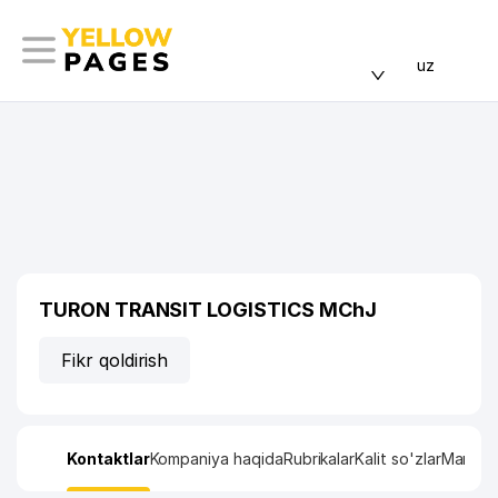
uz
TURON TRANSIT LOGISTICS MChJ
Fikr qoldirish
Kontaktlar
Kompaniya haqida
Rubrikalar
Kalit so'zlar
Manzil x