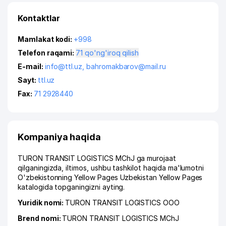
Kontaktlar
Mamlakat kodi:
+998
Telefon raqami:
71 qo'ng'iroq qilish
E-mail:
info@ttl.uz
,
bahromakbarov@mail.ru
Sayt:
ttl.uz
Fax:
71 2928440
Kompaniya haqida
TURON TRANSIT LOGISTICS MChJ ga murojaat
qilganingizda, iltimos, ushbu tashkilot haqida ma'lumotni
O'zbekistonning Yellow Pages Uzbekistan Yellow Pages
katalogida topganingizni ayting.
Yuridik nomi:
TURON TRANSIT LOGISTICS ООО
Brend nomi:
TURON TRANSIT LOGISTICS MChJ