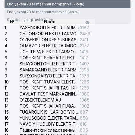
Eng yaxshi 20 ta mashhur kompaniya (июль)
Eng yaxshi 20 ta mashhur sarlavha (июль)
Saytdagi yangi tashkilotlar
№
Nomi
1
YASHNOBOD ELEKTR TARMOG'I NOSOZLIKLARI XIZMATI
3182
2
CHILONZOR ELEKTR TARMOG'I NOSOZLIK XIZMATI
2459
3
O'ZBEKISTON RESPUBLIKASI BOSH PROKURATURASI ISHONCH TELEFONI
2411
4
OLMAZOR ELEKTR TARMOG'I NOSOZLIKLARI XIZMATI
2172
5
UCH-TEPA ELEKTR TARMOG'I NOSOZLIKLARI XIZMATI
1418
6
TOSHKENT SHAHAR ELEKTR TARMOQLARI KORXONASI AJ
1417
7
SHAYXONTOHUR ELEKTR TARMOG'I NOSOZLIKLARINI TUZATISH XIZMATI
1407
8
SAMARQAND ELEKTR TARMOQLARI AJ
1398
9
SURXONDARYO ELEKTR TARMOQLARI AJ
1378
10
TOSHKENT TUMANI ELEKTR TARMOG'I AVARIYA XIZMATI
1286
11
TOSHKENT SHAHRI TASHKILOT TELEFONLARI HAQIDA MA'LUMOT BYUROSI
1263
12
DAVLAT TEST MARKAZINING ISHONCH TELEFONLARI
1080
13
O'ZBEKTELEKOM AJ
1065
14
TOSHKENT SHAHAR FUQAROLIK ISHLARI BO'YICHA SUDI
1002
15
FUQAROLIK ISHLARI BO'YICHA YAKKASAROY TUMANLARARO SUDI
887
16
YUNUSOBOD ELEKTR TARMOG'I NOSOZLIKLARI XIZMATI
858
17
NAVOIY HUDUDIY ELEKTR TARMOQLARI KORXONASI AJ
818
18
Ташкентский следственный изолятор
805