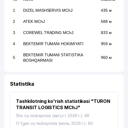
1
DIZEL MASHSERVIS MChJ
435 м
2
ATEK MChJ
588 м
3
COREWEL TRADING MChJ
833 м
4
BEKTEMIR TUMANI HOKIMIYATI
959 м
BEKTEMIR TUMANI STATISTIKA
5
960 м
BOSHQARMASI
Statistika
Tashkilotning ko'rish statistikasi "TURON
TRANSIT LOGISTICS MChJ"
Shu oy mobaynida (август 2026 г.): 48
O'tgan oy mobaynida (июль 2026 г.): 60