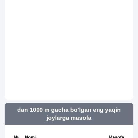
dan 1000 m gacha bo'lgan eng yaqin
joylarga masofa
№
Nomi
Masofa