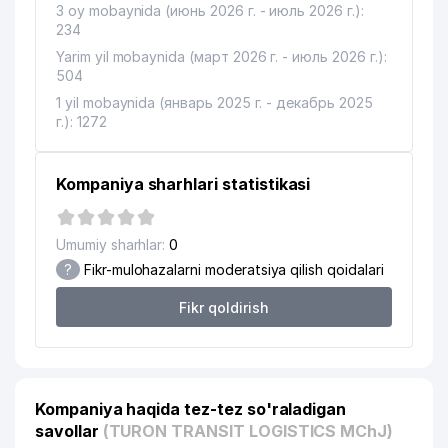
3 oy mobaynida (июнь 2026 г. - июль 2026 г.):
234
Yarim yil mobaynida (март 2026 г. - июль 2026 г.):
504
1 yil mobaynida (январь 2025 г. - декабрь 2025
г.): 1272
Kompaniya sharhlari statistikasi
Umumiy sharhlar:
0
?
Fikr-mulohazalarni moderatsiya qilish qoidalari
Fikr qoldirish
Kompaniya haqida tez-tez so'raladigan
savollar
(TURON TRANSIT LOGISTICS MChJ)