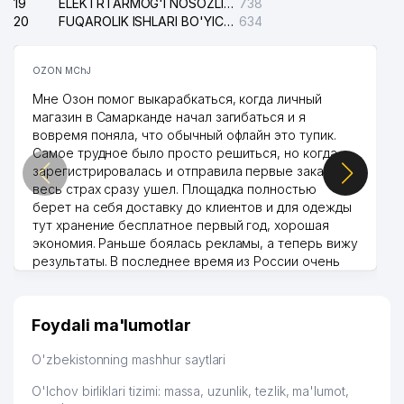
19
ELEKTRTARMOG'I NOSOZLIKLARINI TO'ZATISH SERGELI XIZMATI
738
20
FUQAROLIK ISHLARI BO'YICHA UCH-TEPA TUMANI SUDI
634
OZON MChJ
Мне Озон помог выкарабкаться, когда личный
магазин в Самарканде начал загибаться и я
вовремя поняла, что обычный офлайн это тупик.
Самое трудное было просто решиться, но когда
зарегистрировалась и отправила первые заказы,
весь страх сразу ушел. Площадка полностью
берет на себя доставку до клиентов и для одежды
тут хранение бесплатное первый год, хорошая
экономия. Раньше боялась рекламы, а теперь вижу
результаты. В последнее время из России очень
много заказывают, а вначале только по
Узбекистану брали, но вяло. Удалось раскрутиться,
дальше развиваюсь потихоньку😊
Foydali ma'lumotlar
Hamida 03.08.2026 12:45:39
O'zbekistonning mashhur saytlari
O'lchov birliklari tizimi: massa, uzunlik, tezlik, ma'lumot,