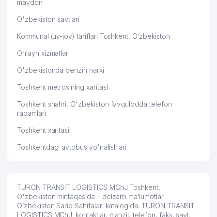
maydon
O'zbekiston saytlari
Kommunal (uy-joy) tariflari Toshkent, O‘zbekiston
Onlayn xizmatlar
O'zbekistonda benzin narxi
Toshkent metrosining xaritasi
Toshkent shahri, O'zbekiston favqulodda telefon
raqamlari
Toshkent xaritasi
Toshkentdagi avtobus yo'nalishlari
TURON TRANSIT LOGISTICS MChJ Toshkent,
O'zbekiston mintaqasida – dolzarb ma’lumotlar
O’zbekiston Sariq Sahifalari katalogida. TURON TRANSIT
LOGISTICS MChJ: kontaktlar, manzil, telefon, faks, sayt,