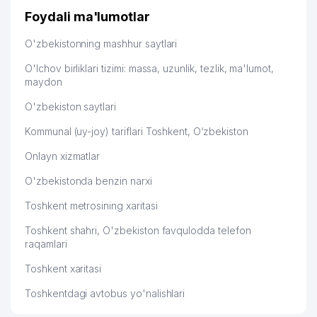
Foydali ma'lumotlar
O'zbekistonning mashhur saytlari
O'lchov birliklari tizimi: massa, uzunlik, tezlik, ma'lumot,
maydon
O'zbekiston saytlari
Kommunal (uy-joy) tariflari Toshkent, O‘zbekiston
Onlayn xizmatlar
O'zbekistonda benzin narxi
Toshkent metrosining xaritasi
Toshkent shahri, O'zbekiston favqulodda telefon
raqamlari
Toshkent xaritasi
Toshkentdagi avtobus yo'nalishlari