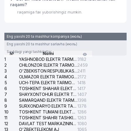
raqami?
raqamiga fax yuborishingiz mumkin.
Eng yaxshi 20 ta mashhur kompaniya (июль)
Eng yaxshi 20 ta mashhur sarlavha (июль)
Saytdagi yangi tashkilotlar
№
Nomi
1
YASHNOBOD ELEKTR TARMOG'I NOSOZLIKLARI XIZMATI
3182
2
CHILONZOR ELEKTR TARMOG'I NOSOZLIK XIZMATI
2459
3
O'ZBEKISTON RESPUBLIKASI BOSH PROKURATURASI ISHONCH TELEFONI
2411
4
OLMAZOR ELEKTR TARMOG'I NOSOZLIKLARI XIZMATI
2172
5
UCH-TEPA ELEKTR TARMOG'I NOSOZLIKLARI XIZMATI
1418
6
TOSHKENT SHAHAR ELEKTR TARMOQLARI KORXONASI AJ
1417
7
SHAYXONTOHUR ELEKTR TARMOG'I NOSOZLIKLARINI TUZATISH XIZMATI
1407
8
SAMARQAND ELEKTR TARMOQLARI AJ
1398
9
SURXONDARYO ELEKTR TARMOQLARI AJ
1378
10
TOSHKENT TUMANI ELEKTR TARMOG'I AVARIYA XIZMATI
1286
11
TOSHKENT SHAHRI TASHKILOT TELEFONLARI HAQIDA MA'LUMOT BYUROSI
1263
12
DAVLAT TEST MARKAZINING ISHONCH TELEFONLARI
1080
13
O'ZBEKTELEKOM AJ
1065