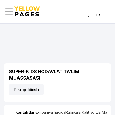
uz
SUPER-KIDS NODAVLAT TA'LIM
MUASSASASI
Fikr qoldirish
Kontaktlar
Kompaniya haqida
Rubrikalar
Kalit so'zlar
Manzil x