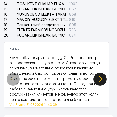
14
TOSHKENT SHAHAR FUQAROLIK ISHLARI BO'YICHA SUDI
1002
15
FUQAROLIK ISHLARI BO'YICHA YAKKASAROY TUMANLARARO SUDI
887
16
YUNUSOBOD ELEKTR TARMOG'I NOSOZLIKLARI XIZMATI
858
17
NAVOIY HUDUDIY ELEKTR TARMOQLARI KORXONASI AJ
818
18
Ташкентский следственный изолятор
805
19
ELEKTRTARMOG'I NOSOZLIKLARINI TO'ZATISH SERGELI XIZMATI
738
20
FUQAROLIK ISHLARI BO'YICHA UCH-TEPA TUMANI SUDI
634
CallPro
Хочу поблагодарить команду CallPro колл-центра
за профессиональную работу. Операторы всегда
вежливые, внимательно относятся к каждому
обращению и быстро помогают решить вопросы.
Отдельно хочется отметить грамотную речь,
ответственность и оперативность. Благодаря их
работе значительно улучшилось качество
обслуживания клиентов. Рекомендую этот колл-
центр как надежного партнера для бизнеса.
Vip Brand 31.07.2026 11:43:39