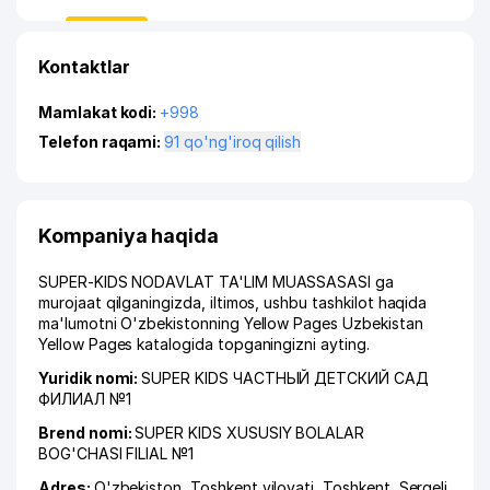
Kontaktlar
Mamlakat kodi:
+998
Telefon raqami:
91 qo'ng'iroq qilish
Kompaniya haqida
SUPER-KIDS NODAVLAT TA'LIM MUASSASASI ga
murojaat qilganingizda, iltimos, ushbu tashkilot haqida
ma'lumotni O'zbekistonning Yellow Pages Uzbekistan
Yellow Pages katalogida topganingizni ayting.
Yuridik nomi:
SUPER KIDS ЧАСТНЫЙ ДЕТСКИЙ САД
ФИЛИАЛ №1
Brend nomi:
SUPER KIDS XUSUSIY BOLALAR
BOG'CHASI FILIAL №1
Adres:
O'zbekiston,
Toshkent viloyati
,
Toshkent
,
Sergeli