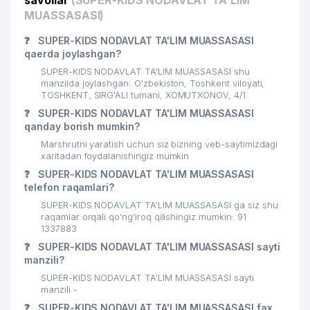
savollar
(SUPER-KIDS NODAVLAT TA'LIM
MUASSASASI)
❓
SUPER-KIDS NODAVLAT TA'LIM MUASSASASI
qaerda joylashgan?
SUPER-KIDS NODAVLAT TA'LIM MUASSASASI shu
manzilda joylashgan: O'zbekiston, Toshkent viloyati,
TOSHKENT, SIRG'ALI tumani, XOMUTXONOV, 4/1.
❓
SUPER-KIDS NODAVLAT TA'LIM MUASSASASI
qanday borish mumkin?
Marshrutni yaratish uchun siz bizning veb-saytimizdagi
xaritadan foydalanishingiz mumkin
❓
SUPER-KIDS NODAVLAT TA'LIM MUASSASASI
telefon raqamlari?
SUPER-KIDS NODAVLAT TA'LIM MUASSASASI ga siz shu
raqamlar orqali qo’ng’iroq qilishingiz mumkin: 91
1337883
❓
SUPER-KIDS NODAVLAT TA'LIM MUASSASASI sayti
manzili?
SUPER-KIDS NODAVLAT TA'LIM MUASSASASI sayti
manzili -
❓
SUPER-KIDS NODAVLAT TA'LIM MUASSASASI fax