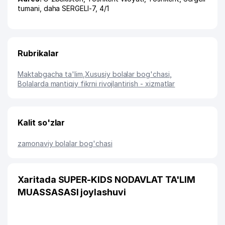
tumani
,
daha SERGELI-7
, 4/1
Rubrikalar
Maktabgacha ta'lim
,
Xususiy bolalar bog'chasi
,
Bolalarda mantiqiy fikrni rivojlantirish - xizmatlar
Kalit so'zlar
zamonaviy bolalar bog'chasi
Xaritada SUPER-KIDS NODAVLAT TA'LIM
MUASSASASI joylashuvi