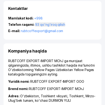
Kontaktlar
Mamlakat kodi:
+998
Telefon raqami:
93 qo'ng'iroq qilish
E-mail:
rubtcoffexport@gmail.com
Kompaniya haqida
RUBTCOFF EXPORT-IMPORT MChJ ga murojaat
qilganingizda, iltimos, ushbu tashkilot haqida ma'lumotni
O'zbekistonning Yellow Pages Uzbekistan Yellow Pages
katalogida topganingizni ayting.
Yuridik nomi:
RUBTCOFF EXPORT-IMPORT ООО
Brend nomi:
RUBTCOFF EXPORT-IMPORT MChJ
Adres:
O'zbekiston,
Toshkent viloyati
,
Toshkent
,
Mirzo-
Ulug'bek tumani
,
ko'chasi DURMON YULI