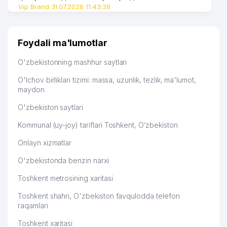
Vip Brand 31.07.2026 11:43:39
Foydali ma'lumotlar
O'zbekistonning mashhur saytlari
O'lchov birliklari tizimi: massa, uzunlik, tezlik, ma'lumot,
maydon
O'zbekiston saytlari
Kommunal (uy-joy) tariflari Toshkent, O‘zbekiston
Onlayn xizmatlar
O'zbekistonda benzin narxi
Toshkent metrosining xaritasi
Toshkent shahri, O'zbekiston favqulodda telefon
raqamlari
Toshkent xaritasi