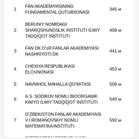
FAN AKADEMIYASINING
1
346 м
FUNDAMENTAL QUTUBXONASI
BERUNIY NOMIDAGI
2
SHARQSHUNOSLIK INSTITUTI ILMIY
408 м
TADQIQOT INSTITUTI
FAN DK O'zR FANLAR AKADEMIYASI
3
441 м
NASHRIYOTI DK
CHEXIYA RESPUBLIKASI
4
453 м
ELChINONASI
5
NAVNIHOL MAHALLA QO'MITASI
508 м
A.S. SODIKOV NOMLI BIOORGANIK
6
540 м
KIMYO ILMIY TADQIQOT INSTITUTI
O'ZBEKISTON FANLAR AKADEMIYASI
7
V.I.ROMANOVSKIY NOMLI
592 м
MATEMATIKA INSTITUTI
O'ZBEKISTON RESPUBLIKASI