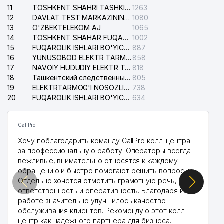
11
TOSHKENT SHAHRI TASHKILOT TELEFONLARI HAQIDA MA'LUMOT BYUROSI
1263
12
DAVLAT TEST MARKAZINING ISHONCH TELEFONLARI
1080
13
O'ZBEKTELEKOM AJ
1065
14
TOSHKENT SHAHAR FUQAROLIK ISHLARI BO'YICHA SUDI
1002
15
FUQAROLIK ISHLARI BO'YICHA YAKKASAROY TUMANLARARO SUDI
887
16
YUNUSOBOD ELEKTR TARMOG'I NOSOZLIKLARI XIZMATI
858
17
NAVOIY HUDUDIY ELEKTR TARMOQLARI KORXONASI AJ
818
18
Ташкентский следственный изолятор
805
19
ELEKTRTARMOG'I NOSOZLIKLARINI TO'ZATISH SERGELI XIZMATI
738
20
FUQAROLIK ISHLARI BO'YICHA UCH-TEPA TUMANI SUDI
634
CallPro
Хочу поблагодарить команду CallPro колл-центра
за профессиональную работу. Операторы всегда
вежливые, внимательно относятся к каждому
обращению и быстро помогают решить вопросы.
Отдельно хочется отметить грамотную речь,
ответственность и оперативность. Благодаря их
работе значительно улучшилось качество
обслуживания клиентов. Рекомендую этот колл-
центр как надежного партнера для бизнеса.