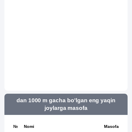
dan 1000 m gacha bo'lgan eng yaqin
joylarga masofa
№
Nomi
Masofa