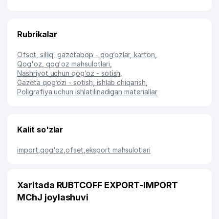
Rubrikalar
Ofset, silliq, gazetabop - qog‘ozlar, karton
,
Qog'oz, qog'oz mahsulotlari
,
Nashriyot uchun qog‘oz - sotish
,
Gazeta qog‘ozi - sotish, ishlab chiqarish
,
Poligrafiya uchun ishlatilinadigan materiallar
Kalit so'zlar
import
,
qog'oz
,
ofset
,
eksport mahsulotlari
Xaritada RUBTCOFF EXPORT-IMPORT
MChJ joylashuvi