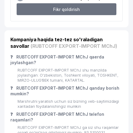
Fikr qoldirish
16
SHODIYA OILAVIY KORXONASI
975 м
Kompaniya haqida tez-tez so'raladigan
savollar
(RUBTCOFF EXPORT-IMPORT MChJ)
❓
RUBTCOFF EXPORT-IMPORT MChJ qaerda
joylashgan?
RUBTCOFF EXPORT-IMPORT MChJ shu manzilda
joylashgan: O'zbekiston, Toshkent viloyati, TOSHKENT,
MIRZO-ULUG'BEK tumani, KATARTAL.
❓
RUBTCOFF EXPORT-IMPORT MChJ qanday borish
mumkin?
Marshrutni yaratish uchun siz bizning veb-saytimizdagi
xaritadan foydalanishingiz mumkin
❓
RUBTCOFF EXPORT-IMPORT MChJ telefon
raqamlari?
RUBTCOFF EXPORT-IMPORT MChJ ga siz shu raqamlar
orqali qo’ng’iroq qilishingiz mumkin: 93 5100031