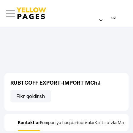
uz
RUBTCOFF EXPORT-IMPORT MChJ
Fikr qoldirish
Kontaktlar
Kompaniya haqida
Rubrikalar
Kalit so'zlar
Manzil x