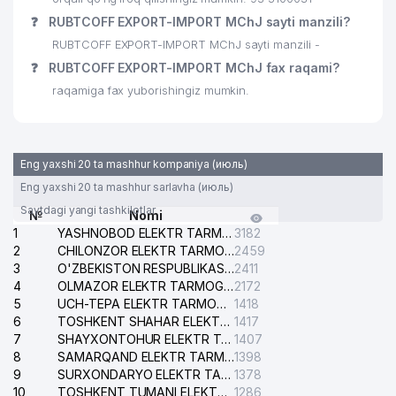
❓
RUBTCOFF EXPORT-IMPORT MChJ sayti manzili?
RUBTCOFF EXPORT-IMPORT MChJ sayti manzili -
❓
RUBTCOFF EXPORT-IMPORT MChJ fax raqami?
raqamiga fax yuborishingiz mumkin.
Eng yaxshi 20 ta mashhur kompaniya (июль)
Eng yaxshi 20 ta mashhur sarlavha (июль)
Saytdagi yangi tashkilotlar
№
Nomi
1
YASHNOBOD ELEKTR TARMOG'I NOSOZLIKLARI XIZMATI
3182
2
CHILONZOR ELEKTR TARMOG'I NOSOZLIK XIZMATI
2459
3
O'ZBEKISTON RESPUBLIKASI BOSH PROKURATURASI ISHONCH TELEFONI
2411
4
OLMAZOR ELEKTR TARMOG'I NOSOZLIKLARI XIZMATI
2172
5
UCH-TEPA ELEKTR TARMOG'I NOSOZLIKLARI XIZMATI
1418
6
TOSHKENT SHAHAR ELEKTR TARMOQLARI KORXONASI AJ
1417
7
SHAYXONTOHUR ELEKTR TARMOG'I NOSOZLIKLARINI TUZATISH XIZMATI
1407
8
SAMARQAND ELEKTR TARMOQLARI AJ
1398
9
SURXONDARYO ELEKTR TARMOQLARI AJ
1378
10
TOSHKENT TUMANI ELEKTR TARMOG'I AVARIYA XIZMATI
1286