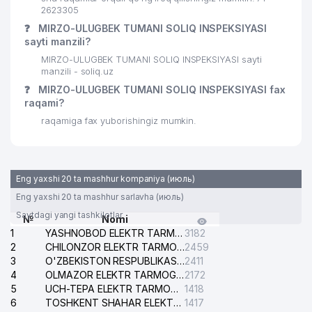
ALL TOP SOLAR OILAVIY
2623305
28
412 м
KORXONASI
❓
MIRZO-ULUGBEK TUMANI SOLIQ INSPEKSIYASI
sayti manzili?
29
EUROMEDEX VAKOLATXONA
414 м
MIRZO-ULUGBEK TUMANI SOLIQ INSPEKSIYASI sayti
manzili - soliq.uz
MIRZO-ULUGBEK TUMANI
30
419 м
❓
MIRZO-ULUGBEK TUMANI SOLIQ INSPEKSIYASI fax
MUDOFAA ISHLARI BO'LIMI
raqami?
31
SHAXZODA-NAFISA STYLE MChJ
445 м
raqamiga fax yuborishingiz mumkin.
32
ALOQA BO'LIMI №164
449 м
CLASSIC-STOMA SERVICE XUSUSIY
33
453 м
Eng yaxshi 20 ta mashhur kompaniya (июль)
KORXONASI
Eng yaxshi 20 ta mashhur sarlavha (июль)
34
LP COMPANY MChJ
465 м
Saytdagi yangi tashkilotlar
№
Nomi
1
YASHNOBOD ELEKTR TARMOG'I NOSOZLIKLARI XIZMATI
3182
35
BMT INTERNATIONAL GROUP MChJ
467 м
2
CHILONZOR ELEKTR TARMOG'I NOSOZLIK XIZMATI
2459
3
O'ZBEKISTON RESPUBLIKASI BOSH PROKURATURASI ISHONCH TELEFONI
2411
BASHIROV M.T. YAKKA TARTIBDAGI
36
468 м
4
OLMAZOR ELEKTR TARMOG'I NOSOZLIKLARI XIZMATI
2172
TADBIRKOR
5
UCH-TEPA ELEKTR TARMOG'I NOSOZLIKLARI XIZMATI
1418
6
TOSHKENT SHAHAR ELEKTR TARMOQLARI KORXONASI AJ
1417
MUNAVVARQORI MAHALLA