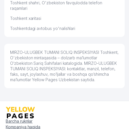
Toshkent shahri, O'zbekiston favqulodda telefon
56
GEOXIZMAT XUSUSIY KORXONASI
565 м
raqamlari
Toshkent xaritasi
57
VICTORIYA SW MChJ
569 м
Toshkentdagi avtobus yo'nalishlari
58
SARJAS MChJ
572 м
ABDULLAEV NOMLI GEOLOGIYA VA
59
577 м
GEOFIZIKA INSTITUTI
MIRZO-ULUGBEK TUMANI SOLIQ INSPEKSIYASI Toshkent,
O'zbekiston mintaqasida – dolzarb ma’lumotlar
60
DOKTOR-ANIMAL MChJ
597 м
O’zbekiston Sariq Sahifalari katalogida. MIRZO-ULUGBEK
TUMANI SOLIQ INSPEKSIYASI: kontaktlar, manzil, telefon,
61
FINANCIAL ANALYSIS MChJ
605 м
faks, sayt, joylashuv, mo’ljallar va boshqa qo’shimcha
ma’lumotlar Yellow Pages Uzbekistan saytida.
QURILISH BOSHQARMASI №33
62
614 м
MChJ
INTELLECT ACADEMY XUSUSIY
63
623 м
KORXONASI
64
GIDROGEOTEXNIKA MChJ
627 м
Barcha ruknlar
65
NIKA FARM SERVIS MChJ
633 м
Kompaniya haqida