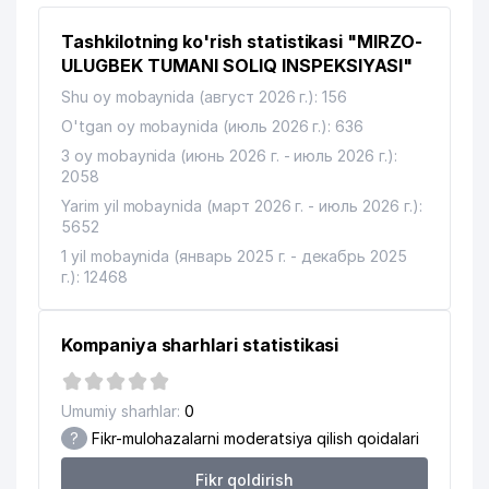
11
Tashkilotning ko'rish statistikasi "MIRZO-
HAVAS FOOD MChJ
257 м
ULUGBEK TUMANI SOLIQ INSPEKSIYASI"
NADEJDA LYUBOV KOMMUNAL UY-
12
282 м
Shu oy mobaynida (август 2026 г.): 156
JOY MULK SHIRKATI
O'tgan oy mobaynida (июль 2026 г.): 636
13
SHODIYA OILAVIY KORXONASI
303 м
3 oy mobaynida (июнь 2026 г. - июль 2026 г.):
2058
HABIB ABDULLAEV IKKINCHI
Yarim yil mobaynida (март 2026 г. - июль 2026 г.):
14
KOMMUNALCHI UY-JOY MULK
307 м
5652
SHIRKATI
1 yil mobaynida (январь 2025 г. - декабрь 2025
GULSARA-AZIZ XUSUSIY
г.): 12468
15
308 м
KORXONASI
16
OLIVER MChJ
326 м
Kompaniya sharhlari statistikasi
BOLALAR BOG'CHASI №390
17
329 м
(OFTOBJON)
Umumiy sharhlar:
0
?
Fikr-mulohazalarni moderatsiya qilish qoidalari
LA VITA BOTTLERS XUSUSIY
18
343 м
KORXONASI
Fikr qoldirish