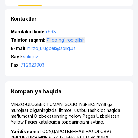
Kontaktlar
Mamlakat kodi:
+998
Telefon raqami:
71 qo'ng'iroq qilish
E-mail:
mirzo_ulugbek@soliq.uz
Sayt:
soliq.uz
Fax:
71 2620903
Kompaniya haqida
MIRZO-ULUGBEK TUMANI SOLIQ INSPEKSIYASI ga
murojaat qilganingizda, iltimos, ushbu tashkilot haqida
ma'lumotni O'zbekistonning Yellow Pages Uzbekistan
Yellow Pages katalogida topganingizni ayting.
Yuridik nomi:
ГОСУДАРСТВЕННАЯ НАЛОГОВАЯ
ИНСПЕКЦИЯ МИРЗО-УЛУГБЕКСКОГО РАЙОНА