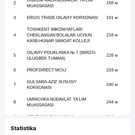
UNIKUM RAZA NODAVLAT TA'LIM
2
158 м
MUASSASASI
3
ERGIS TRADE OILAVIY KORXONASI
191 м
TOSHKENT IMKONIYATLARI
4
CHEKLANGAN BOLALAR UCHUN
218 м
KASB-HUNAR SANOAT KOLLEJI
OILAVIY POLIKLINIKA № 7 (MIRZO-
5
228 м
ULUGBEK TUMANI)
6
PROFDIRECT MChJ
233 м
GULSARA-AZIZ XUSUSIY
7
240 м
KORXONASI
UMNICHKA NODAVLAT TA'LIM
8
244 м
MUASSASASI
9
IBRAT COMPANY MChJ
246 м
Statistika
SHAHRIOBOD SAKKIZINCHI
10
257 м
KOMMUNAL UY-JOY MULK SHIRKATI