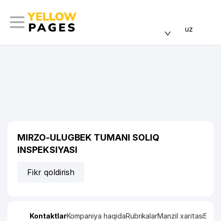
uz
MIRZO-ULUGBEK TUMANI SOLIQ
INSPEKSIYASI
Fikr qoldirish
Kontaktlar
Kompaniya haqida
Rubrikalar
Manzil xaritasi
Stati