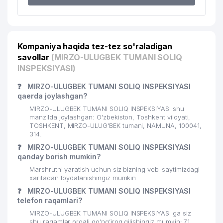
19
GOLD STEP INVEST MChJ
345 м
20
BOLALAR BOG'CHASI № 38
347 м
Kompaniya haqida tez-tez so'raladigan
21
SHAHRIOBOD MAHALLA QO'MITASI
347 м
savollar
(MIRZO-ULUGBEK TUMANI SOLIQ
HAQIQAT MASKANI ADVOKATLIK
INSPEKSIYASI)
22
359 м
BYUROSI
❓
MIRZO-ULUGBEK TUMANI SOLIQ INSPEKSIYASI
G.V.PLEHANOV NOMIDAGI ROSSIYA
qaerda joylashgan?
23
IQTISODIYOT UNIVERSITETINING
374 м
MIRZO-ULUGBEK TUMANI SOLIQ INSPEKSIYASI shu
INFORMASIYA RESURS MARKAZI
manzilda joylashgan: O'zbekiston, Toshkent viloyati,
TOSHKENT, MIRZO-ULUG'BEK tumani, NAMUNA, 100041,
UMUMIY O'RTA TA'LIM MAKTABI
314.
24
383 м
№187
❓
MIRZO-ULUGBEK TUMANI SOLIQ INSPEKSIYASI
qanday borish mumkin?
25
NAVNIHOL MAHALLA QO'MITASI
386 м
Marshrutni yaratish uchun siz bizning veb-saytimizdagi
xaritadan foydalanishingiz mumkin
26
ZOLOTOE RUNO MChJ
391 м
❓
MIRZO-ULUGBEK TUMANI SOLIQ INSPEKSIYASI
telefon raqamlari?
TASHKENT SHAHAR DORI-DARMON
27
391 м
AJ
MIRZO-ULUGBEK TUMANI SOLIQ INSPEKSIYASI ga siz
shu raqamlar orqali qo’ng’iroq qilishingiz mumkin: 71