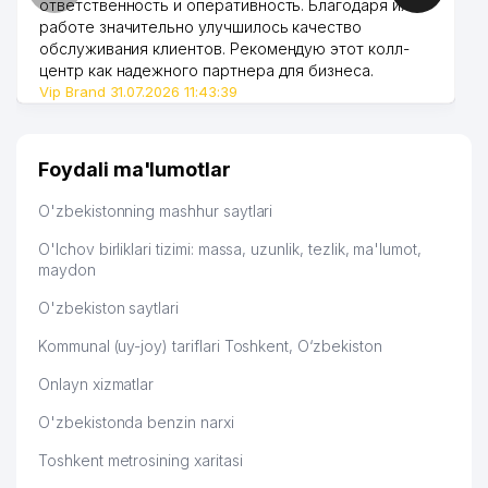
ответственность и оперативность. Благодаря их
работе значительно улучшилось качество
46
VIRTUS AVTO SERVIS MChJ
524 м
обслуживания клиентов. Рекомендую этот колл-
центр как надежного партнера для бизнеса.
47
MED PROLINE MChJ
527 м
Vip Brand 31.07.2026 11:43:39
O'ZBEKISTON DAVLAT SAN'AT VA
48
529 м
MADANIYAT INSTITUTI
Foydali ma'lumotlar
EDGART BEST SHOES OILAVIY
49
532 м
KORXONASI
O'zbekistonning mashhur saytlari
50
JAXONGIR PLUS SERVIS MChJ
538 м
O'lchov birliklari tizimi: massa, uzunlik, tezlik, ma'lumot,
maydon
TOSHKENT SANOAT KASB-HUNAR
51
544 м
KOLLEJI
O'zbekiston saytlari
Kommunal (uy-joy) tariflari Toshkent, O‘zbekiston
52
POINT OF SALE SYSTEMS MChJ
553 м
Onlayn xizmatlar
53
GREEN PENGUIN MChJ
555 м
O'zbekistonda benzin narxi
54
X. ABDULLAEV MAHALLA QO'MITASI
559 м
Toshkent metrosining xaritasi
55
IXLAS-TNA MChJ
562 м