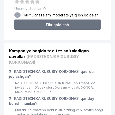
Umumiy sharhlar:
0
?
Fikr-mulohazalarni moderatsiya qilish qoidalari
Fikr qoldirish
Kompaniya haqida tez-tez so'raladigan
savollar
(RADIOTEXNIKA XUSUSIY
KORXONASI)
❓
RADIOTEXNIKA XUSUSIY KORXONASI qaerda
joylashgan?
RADIOTEXNIKA XUSUSIY KORXONASI shu manzilda
joylashgan: O'zbekiston, Xorazm viloyati, XONQA,
MUXAMMAD YUSUF, 16.
❓
RADIOTEXNIKA XUSUSIY KORXONASI qanday
borish mumkin?
Marshrutni yaratish uchun siz bizning veb-saytimizdagi
xaritadan foydalanishingiz mumkin