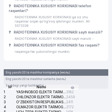
❓
RADIOTEXNIKA XUSUSIY KORXONASI telefon
raqamlari?
RADIOTEXNIKA XUSUSIY KORXONASI ga siz shu
raqamlar orqali qo’ng’iroq qilishingiz mumkin: 90
5573338
❓
RADIOTEXNIKA XUSUSIY KORXONASI sayti manzili?
RADIOTEXNIKA XUSUSIY KORXONASI sayti manzili -
❓
RADIOTEXNIKA XUSUSIY KORXONASI fax raqami?
raqamiga fax yuborishingiz mumkin.
Eng yaxshi 20 ta mashhur kompaniya (июль)
Eng yaxshi 20 ta mashhur sarlavha (июль)
Saytdagi yangi tashkilotlar
№
Nomi
1
YASHNOBOD ELEKTR TARMOG'I NOSOZLIKLARI XIZMATI
3182
2
CHILONZOR ELEKTR TARMOG'I NOSOZLIK XIZMATI
2459
3
O'ZBEKISTON RESPUBLIKASI BOSH PROKURATURASI ISHONCH TELEFONI
2411
4
OLMAZOR ELEKTR TARMOG'I NOSOZLIKLARI XIZMATI
2172
5
UCH-TEPA ELEKTR TARMOG'I NOSOZLIKLARI XIZMATI
1418