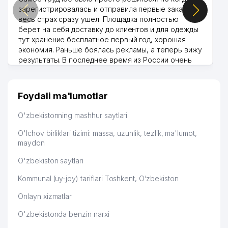
зарегистрировалась и отправила первые заказы,
весь страх сразу ушел. Площадка полностью
берет на себя доставку до клиентов и для одежды
тут хранение бесплатное первый год, хорошая
экономия. Раньше боялась рекламы, а теперь вижу
результаты. В последнее время из России очень
много заказывают, а вначале только по
Узбекистану брали, но вяло. Удалось раскрутиться,
дальше развиваюсь потихоньку😊
Foydali ma'lumotlar
Hamida 03.08.2026 12:45:39
O'zbekistonning mashhur saytlari
O'lchov birliklari tizimi: massa, uzunlik, tezlik, ma'lumot,
maydon
O'zbekiston saytlari
Kommunal (uy-joy) tariflari Toshkent, O‘zbekiston
Onlayn xizmatlar
O'zbekistonda benzin narxi