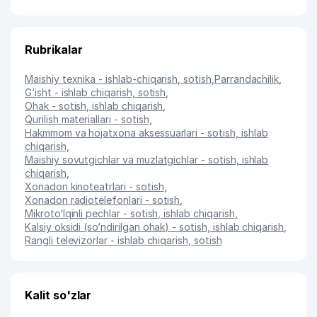
Rubrikalar
Maishiy texnika - ishlab-chiqarish, sotish
,
Parrandachilik
,
G‘isht - ishlab chiqarish, sotish
,
Ohak - sotish, ishlab chiqarish
,
Qurilish materiallari - sotish
,
Hakmmom va hojatxona aksessuarlari - sotish, ishlab
chiqarish
,
Maishiy sovutgichlar va muzlatgichlar - sotish, ishlab
chiqarish
,
Xonadon kinoteatrlari - sotish
,
Xonadon radiotelefonlari - sotish
,
Mikroto‘lqinli pechlar - sotish, ishlab chiqarish
,
Kalsiy oksidi (so‘ndirilgan ohak) - sotish, ishlab chiqarish
,
Rangli televizorlar - ishlab chiqarish, sotish
Kalit so'zlar