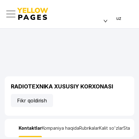
uz
RADIOTEXNIKA XUSUSIY KORXONASI
Fikr qoldirish
Kontaktlar
Kompaniya haqida
Rubrikalar
Kalit so'zlar
Statisti