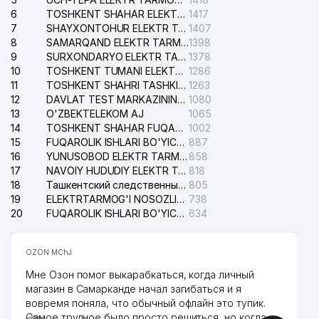
6
TOSHKENT SHAHAR ELEKTR TARMOQLARI KORXONASI AJ
1417
7
SHAYXONTOHUR ELEKTR TARMOG'I NOSOZLIKLARINI TUZATISH XIZMATI
1407
8
SAMARQAND ELEKTR TARMOQLARI AJ
1398
9
SURXONDARYO ELEKTR TARMOQLARI AJ
1378
10
TOSHKENT TUMANI ELEKTR TARMOG'I AVARIYA XIZMATI
1286
11
TOSHKENT SHAHRI TASHKILOT TELEFONLARI HAQIDA MA'LUMOT BYUROSI
1263
12
DAVLAT TEST MARKAZINING ISHONCH TELEFONLARI
1080
13
O'ZBEKTELEKOM AJ
1065
14
TOSHKENT SHAHAR FUQAROLIK ISHLARI BO'YICHA SUDI
1002
15
FUQAROLIK ISHLARI BO'YICHA YAKKASAROY TUMANLARARO SUDI
887
16
YUNUSOBOD ELEKTR TARMOG'I NOSOZLIKLARI XIZMATI
858
17
NAVOIY HUDUDIY ELEKTR TARMOQLARI KORXONASI AJ
818
18
Ташкентский следственный изолятор
805
19
ELEKTRTARMOG'I NOSOZLIKLARINI TO'ZATISH SERGELI XIZMATI
738
20
FUQAROLIK ISHLARI BO'YICHA UCH-TEPA TUMANI SUDI
634
OZON MChJ
Мне Озон помог выкарабкаться, когда личный
магазин в Самарканде начал загибаться и я
вовремя поняла, что обычный офлайн это тупик.
Самое трудное было просто решиться, но когда