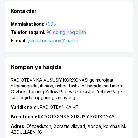
Kontaktlar
Mamlakat kodi:
+998
Telefon raqami:
90 qo'ng'iroq qilish
E-mail:
yuldash.yusupov@mail.ru
Kompaniya haqida
RADIOTEXNIKA XUSUSIY KORXONASI ga murojaat
qilganingizda, iltimos, ushbu tashkilot haqida ma'lumotni
O'zbekistonning Yellow Pages Uzbekistan Yellow Pages
katalogida topganingizni ayting.
Yuridik nomi:
RADIOTEXNIKA ЧП
Brend nomi:
RADIOTEXNIKA XUSUSIY KORXONASI
Adres:
O'zbekiston,
Xorazm viloyati
,
Xonqa
,
ko'chasi M.
ABDULLAEV
, 16