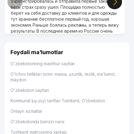
зарегистрировалась и отправила первые заказы,
весь страх сразу ушел. Площадка полностью
берет на себя доставку до клиентов и для одежды
тут хранение бесплатное первый год, хорошая
экономия. Раньше боялась рекламы, а теперь вижу
результаты. В последнее время из России очень
много заказывают, а вначале только по
Узбекистану брали, но вяло. Удалось раскрутиться,
дальше развиваюсь потихоньку😊
Foydali ma'lumotlar
Hamida 03.08.2026 12:45:39
O'zbekistonning mashhur saytlari
O'lchov birliklari tizimi: massa, uzunlik, tezlik, ma'lumot,
maydon
O'zbekiston saytlari
Kommunal (uy-joy) tariflari Toshkent, O‘zbekiston
Onlayn xizmatlar
O'zbekistonda benzin narxi
Toshkent metrosining xaritasi