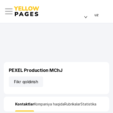
uz
PEXEL Production MChJ
Fikr qoldirish
Kontaktlar
Kompaniya haqida
Rubrikalar
Statistika