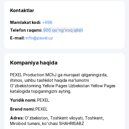
Kontaktlar
Mamlakat kodi:
+998
Telefon raqami:
900 qo'ng'iroq qilish
E-mail:
info@pexel.uz
Kompaniya haqida
PEXEL Production MChJ ga murojaat qilganingizda,
iltimos, ushbu tashkilot haqida ma'lumotni
O'zbekistonning Yellow Pages Uzbekistan Yellow Pages
katalogida topganingizni ayting.
Yuridik nomi:
PEXEL
Brend nomi:
PEXEL
Adres:
O'zbekiston,
Toshkent viloyati
,
Toshkent
,
Mirobod tumani
,
ko'chasi SHAHRISABZ