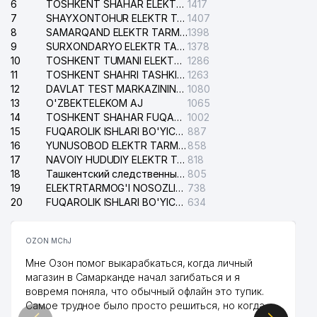
6
TOSHKENT SHAHAR ELEKTR TARMOQLARI KORXONASI AJ
1417
7
SHAYXONTOHUR ELEKTR TARMOG'I NOSOZLIKLARINI TUZATISH XIZMATI
1407
8
SAMARQAND ELEKTR TARMOQLARI AJ
1398
9
SURXONDARYO ELEKTR TARMOQLARI AJ
1378
10
TOSHKENT TUMANI ELEKTR TARMOG'I AVARIYA XIZMATI
1286
11
TOSHKENT SHAHRI TASHKILOT TELEFONLARI HAQIDA MA'LUMOT BYUROSI
1263
12
DAVLAT TEST MARKAZINING ISHONCH TELEFONLARI
1080
13
O'ZBEKTELEKOM AJ
1065
14
TOSHKENT SHAHAR FUQAROLIK ISHLARI BO'YICHA SUDI
1002
15
FUQAROLIK ISHLARI BO'YICHA YAKKASAROY TUMANLARARO SUDI
887
16
YUNUSOBOD ELEKTR TARMOG'I NOSOZLIKLARI XIZMATI
858
17
NAVOIY HUDUDIY ELEKTR TARMOQLARI KORXONASI AJ
818
18
Ташкентский следственный изолятор
805
19
ELEKTRTARMOG'I NOSOZLIKLARINI TO'ZATISH SERGELI XIZMATI
738
20
FUQAROLIK ISHLARI BO'YICHA UCH-TEPA TUMANI SUDI
634
OZON MChJ
Мне Озон помог выкарабкаться, когда личный
магазин в Самарканде начал загибаться и я
вовремя поняла, что обычный офлайн это тупик.
Самое трудное было просто решиться, но когда