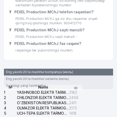
Marshrutni yaratish uchun siz bizning veb-saytimizdagi
xaritadan foydalanishingiz mumkin
❓
PEXEL Production MChJ telefon raqamlari?
PEXEL Production MChJ ga siz shu raqamlar orqali
qo’ng’iroq qilishingiz mumkin: 900472770
❓
PEXEL Production MChJ sayti manzili?
PEXEL Production MChJ sayti manzili -
❓
PEXEL Production MChJ fax raqami?
raqamiga fax yuborishingiz mumkin.
Eng yaxshi 20 ta mashhur kompaniya (июль)
Eng yaxshi 20 ta mashhur sarlavha (июль)
Saytdagi yangi tashkilotlar
№
Nomi
1
YASHNOBOD ELEKTR TARMOG'I NOSOZLIKLARI XIZMATI
3182
2
CHILONZOR ELEKTR TARMOG'I NOSOZLIK XIZMATI
2459
3
O'ZBEKISTON RESPUBLIKASI BOSH PROKURATURASI ISHONCH TELEFONI
2411
4
OLMAZOR ELEKTR TARMOG'I NOSOZLIKLARI XIZMATI
2172
5
UCH-TEPA ELEKTR TARMOG'I NOSOZLIKLARI XIZMATI
1418