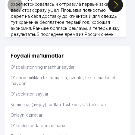
зарегистрировалась и отправила первые заказы,
весь страх сразу ушел. Площадка полностью
берет на себя доставку до клиентов и для одежды
тут хранение бесплатное первый год, хорошая
экономия. Раньше боялась рекламы, а теперь вижу
результаты. В последнее время из России очень
много заказывают, а вначале только по
Узбекистану брали, но вяло. Удалось раскрутиться,
дальше развиваюсь потихоньку😊
Foydali ma'lumotlar
Hamida 03.08.2026 12:45:39
O'zbekistonning mashhur saytlari
O'lchov birliklari tizimi: massa, uzunlik, tezlik, ma'lumot,
maydon
O'zbekiston saytlari
Kommunal (uy-joy) tariflari Toshkent, O‘zbekiston
Onlayn xizmatlar
O'zbekistonda benzin narxi