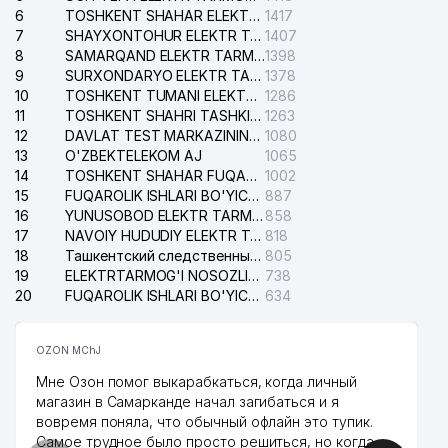
6
TOSHKENT SHAHAR ELEKTR TARMOQLARI KORXONASI AJ
1417
7
SHAYXONTOHUR ELEKTR TARMOG'I NOSOZLIKLARINI TUZATISH XIZMATI
1407
8
SAMARQAND ELEKTR TARMOQLARI AJ
1398
9
SURXONDARYO ELEKTR TARMOQLARI AJ
1378
10
TOSHKENT TUMANI ELEKTR TARMOG'I AVARIYA XIZMATI
1286
11
TOSHKENT SHAHRI TASHKILOT TELEFONLARI HAQIDA MA'LUMOT BYUROSI
1263
12
DAVLAT TEST MARKAZINING ISHONCH TELEFONLARI
1080
13
O'ZBEKTELEKOM AJ
1065
14
TOSHKENT SHAHAR FUQAROLIK ISHLARI BO'YICHA SUDI
1002
15
FUQAROLIK ISHLARI BO'YICHA YAKKASAROY TUMANLARARO SUDI
887
16
YUNUSOBOD ELEKTR TARMOG'I NOSOZLIKLARI XIZMATI
858
17
NAVOIY HUDUDIY ELEKTR TARMOQLARI KORXONASI AJ
818
18
Ташкентский следственный изолятор
805
19
ELEKTRTARMOG'I NOSOZLIKLARINI TO'ZATISH SERGELI XIZMATI
738
20
FUQAROLIK ISHLARI BO'YICHA UCH-TEPA TUMANI SUDI
634
OZON MChJ
Мне Озон помог выкарабкаться, когда личный
магазин в Самарканде начал загибаться и я
вовремя поняла, что обычный офлайн это тупик.
Самое трудное было просто решиться, но когда