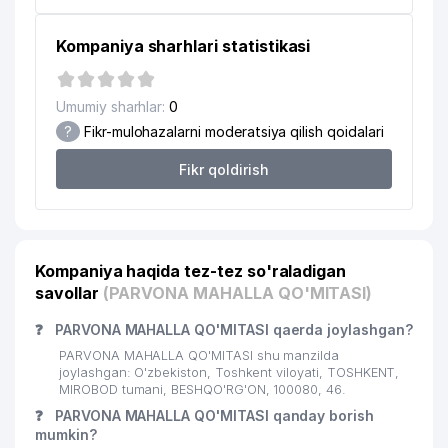
Kompaniya sharhlari statistikasi
Umumiy sharhlar:
0
?
Fikr-mulohazalarni moderatsiya qilish qoidalari
Fikr qoldirish
Kompaniya haqida tez-tez so'raladigan
savollar
(PARVONA MAHALLA QO'MITASI)
❓
PARVONA MAHALLA QO'MITASI qaerda joylashgan?
PARVONA MAHALLA QO'MITASI shu manzilda
joylashgan: O'zbekiston, Toshkent viloyati, TOSHKENT,
MIROBOD tumani, BESHQO'RG'ON, 100080, 46.
❓
PARVONA MAHALLA QO'MITASI qanday borish
mumkin?