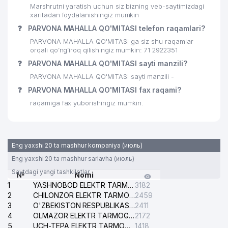
Marshrutni yaratish uchun siz bizning veb-saytimizdagi
xaritadan foydalanishingiz mumkin
❓
PARVONA MAHALLA QO'MITASI telefon raqamlari?
PARVONA MAHALLA QO'MITASI ga siz shu raqamlar
orqali qo’ng’iroq qilishingiz mumkin: 71 2922351
❓
PARVONA MAHALLA QO'MITASI sayti manzili?
PARVONA MAHALLA QO'MITASI sayti manzili -
❓
PARVONA MAHALLA QO'MITASI fax raqami?
raqamiga fax yuborishingiz mumkin.
Eng yaxshi 20 ta mashhur kompaniya (июль)
Eng yaxshi 20 ta mashhur sarlavha (июль)
Saytdagi yangi tashkilotlar
№
Nomi
1
YASHNOBOD ELEKTR TARMOG'I NOSOZLIKLARI XIZMATI
3182
2
CHILONZOR ELEKTR TARMOG'I NOSOZLIK XIZMATI
2459
3
O'ZBEKISTON RESPUBLIKASI BOSH PROKURATURASI ISHONCH TELEFONI
2411
4
OLMAZOR ELEKTR TARMOG'I NOSOZLIKLARI XIZMATI
2172
5
UCH-TEPA ELEKTR TARMOG'I NOSOZLIKLARI XIZMATI
1418