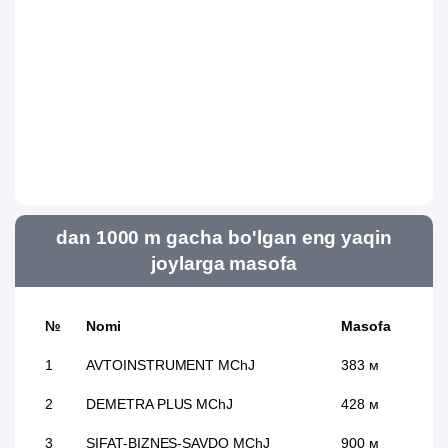
dan 1000 m gacha bo'lgan eng yaqin
joylarga masofa
№
Nomi
Masofa
1
AVTOINSTRUMENT MChJ
383 м
2
DEMETRA PLUS MChJ
428 м
3
SIFAT-BIZNES-SAVDO MChJ
900 м