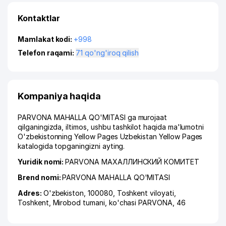
Kontaktlar
Mamlakat kodi:
+998
Telefon raqami:
71 qo'ng'iroq qilish
Kompaniya haqida
PARVONA MAHALLA QO'MITASI ga murojaat
qilganingizda, iltimos, ushbu tashkilot haqida ma'lumotni
O'zbekistonning Yellow Pages Uzbekistan Yellow Pages
katalogida topganingizni ayting.
Yuridik nomi:
PARVONA МАХАЛЛИНСКИЙ КОМИТЕТ
Brend nomi:
PARVONA MAHALLA QO'MITASI
Adres:
O'zbekiston, 100080,
Toshkent viloyati
,
Toshkent
,
Mirobod tumani
,
ko'chasi PARVONA
, 46