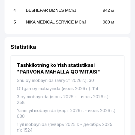
4
BESHEFAR BIZNES MChJ
942 м
5
NIKA MEDICAL SERVICE MChJ
989 м
Statistika
Tashkilotning ko'rish statistikasi
"PARVONA MAHALLA QO'MITASI"
Shu oy mobaynida (август 2026 г.): 30
O'tgan oy mobaynida (июль 2026 г.): 114
3 oy mobaynida (июнь 2026 г. - июль 2026 г.):
258
Yarim yil mobaynida (март 2026 г. - июль 2026 г.):
630
1 yil mobaynida (январь 2025 г. - декабрь 2025
г.): 1524