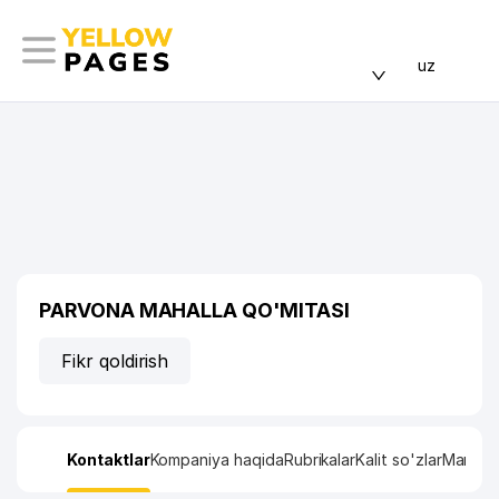
uz
PARVONA MAHALLA QO'MITASI
Fikr qoldirish
Kontaktlar
Kompaniya haqida
Rubrikalar
Kalit so'zlar
Manzil x