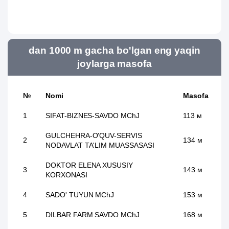
dan 1000 m gacha bo'lgan eng yaqin
joylarga masofa
№
Nomi
Masofa
1
SIFAT-BIZNES-SAVDO MChJ
113 м
GULCHEHRA-O'QUV-SERVIS
2
134 м
NODAVLAT TA'LIM MUASSASASI
DOKTOR ELENA XUSUSIY
3
143 м
KORXONASI
4
SADO' TUYUN MChJ
153 м
5
DILBAR FARM SAVDO MChJ
168 м