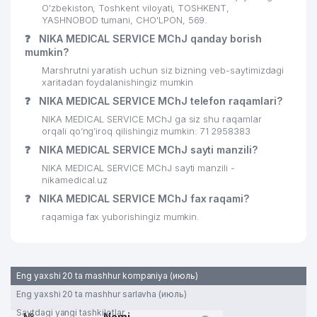
DJURAEV BAHODIR ABDUGANIEVICH
O'zbekiston, Toshkent viloyati, TOSHKENT,
26
332 м
YAKKA TARTIBDAGI TADBIRKOR
YASHNOBOD tumani, CHO'LPON, 569.
❓
NIKA MEDICAL SERVICE MChJ qanday borish
27
KINO OLAMI MChJ
332 м
mumkin?
Marshrutni yaratish uchun siz bizning veb-saytimizdagi
28
EYFEL PARFUM MChJ
335 м
xaritadan foydalanishingiz mumkin
❓
NIKA MEDICAL SERVICE MChJ telefon raqamlari?
29
BASCONI LUX XUSUSIY KORXONASI
339 м
NIKA MEDICAL SERVICE MChJ ga siz shu raqamlar
30
LOMBARD HAMKOR KREDIT MChJ
341 м
orqali qo’ng’iroq qilishingiz mumkin: 71 2958383
❓
NIKA MEDICAL SERVICE MChJ sayti manzili?
OILAVIY POLIKLINIKA №29
31
345 м
NIKA MEDICAL SERVICE MChJ sayti manzili -
(YASHNOBOD TUMANI)
nikamedical.uz
❓
NIKA MEDICAL SERVICE MChJ fax raqami?
32
TECHNO MART MChJ
345 м
raqamiga fax yuborishingiz mumkin.
33
ALTEYKA FARM MChJ
346 м
34
MERIDIAN OQTEPA INVEST MChJ
362 м
Eng yaxshi 20 ta mashhur kompaniya (июль)
35
AZAM AGRO VET SERVIS MChJ
363 м
Eng yaxshi 20 ta mashhur sarlavha (июль)
MAKVET INVEST XUSUSIY
Saytdagi yangi tashkilotlar
36
365 м
№
Nomi