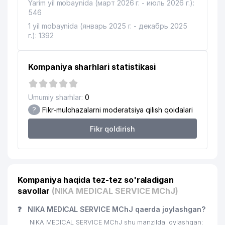
Yarim yil mobaynida (март 2026 г. - июль 2026 г.):
16
ISHONCH TAHLIL SERVIS MChJ
282 м
546
17
NIKA FARM SERVIS MChJ
285 м
1 yil mobaynida (январь 2025 г. - декабрь 2025
г.): 1392
EXCELLENT SWEET PRODUCT
18
309 м
XUSUSIY KORXONASI
Kompaniya sharhlari statistikasi
19
INTERNATIONAL FOODCHAIN MChJ
310 м
20
MAGIC FRUIT MChJ
311 м
Umumiy sharhlar:
0
?
Fikr-mulohazalarni moderatsiya qilish qoidalari
ADILOV SHUXRAT RUSTAMOVICH
21
314 м
YAKKA TARTIBDAGI TADBIRKOR
Fikr qoldirish
YASHNABOD TUMANI
22
324 м
MAKTABGACHA TA'LIM BO'LIMI
23
MAGIC FRUIT MChJ
326 м
Kompaniya haqida tez-tez so'raladigan
savollar
(NIKA MEDICAL SERVICE MChJ)
24
AFZAL-GRAFIKA MChJ
327 м
❓
NIKA MEDICAL SERVICE MChJ qaerda joylashgan?
25
MINISO HOME MChJ
330 м
NIKA MEDICAL SERVICE MChJ shu manzilda joylashgan: