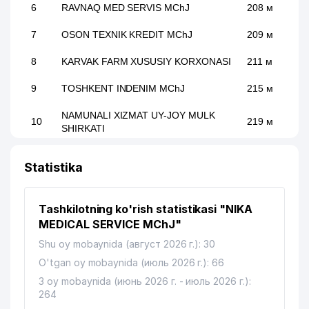
6
RAVNAQ MED SERVIS MChJ
208 м
7
OSON TEXNIK KREDIT MChJ
209 м
8
KARVAK FARM XUSUSIY KORXONASI
211 м
9
TOSHKENT INDENIM MChJ
215 м
NAMUNALI XIZMAT UY-JOY MULK
10
219 м
SHIRKATI
IBRAGIMOV T.B. YAKKA TARTIBDAGI
11
219 м
Statistika
TADBIRKOR
12
RAVNAQ-MED-SERVIS MChJ
221 м
Tashkilotning ko'rish statistikasi "NIKA
13
SABE MChJ
244 м
MEDICAL SERVICE MChJ"
Shu oy mobaynida (август 2026 г.): 30
14
MAK FOOD SERVICE MChJ
252 м
O'tgan oy mobaynida (июль 2026 г.): 66
XURSANDOVA N.L YAKKA
3 oy mobaynida (июнь 2026 г. - июль 2026 г.):
15
264 м
TARTIBDAGI TADBIRKOR
264