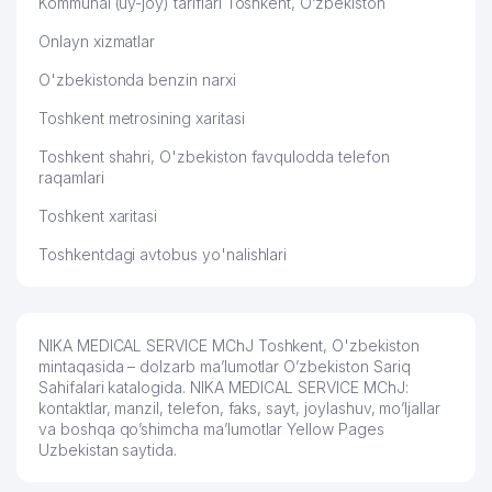
Kommunal (uy-joy) tariflari Toshkent, O‘zbekiston
UBAYDULLAYEV BAXTIYOR
Onlayn xizmatlar
56
KARIMOVICH YAKKA TARTIBDAGI
576 м
TADBIRKOR
O'zbekistonda benzin narxi
57
TRIUMVIRAT QURILISH MChJ
585 м
Toshkent metrosining xaritasi
58
HAVOQAND PEOPLE MChJ
596 м
Toshkent shahri, O'zbekiston favqulodda telefon
raqamlari
59
PROMEAT GROUP CORP MChJ
616 м
Toshkent xaritasi
60
RICH SAVDO DVERI MChJ
626 м
Toshkentdagi avtobus yo'nalishlari
61
METIZ OMAX XUSUSIY KORXONASI
632 м
62
TYULPAN XUSUSIY KORXONASI
634 м
NIKA MEDICAL SERVICE MChJ Toshkent, O'zbekiston
mintaqasida – dolzarb ma’lumotlar O’zbekiston Sariq
63
RICH SAVDO DVERI MChJ
642 м
Sahifalari katalogida. NIKA MEDICAL SERVICE MChJ:
kontaktlar, manzil, telefon, faks, sayt, joylashuv, mo’ljallar
64
STONE BUILD MChJ
645 м
va boshqa qo’shimcha ma’lumotlar Yellow Pages
Uzbekistan saytida.
65
ART EXCLUSIVE TEX MChJ
646 м