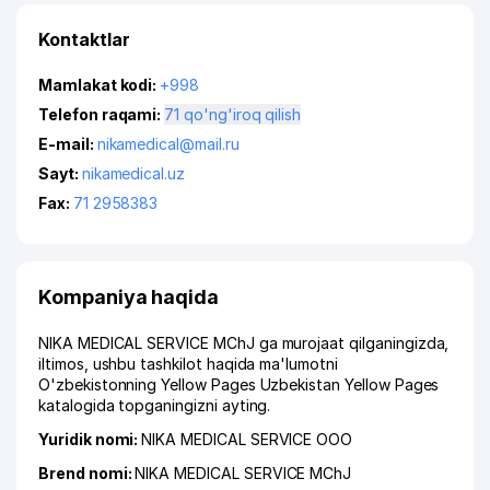
Kontaktlar
Mamlakat kodi:
+998
Telefon raqami:
71 qo'ng'iroq qilish
E-mail:
nikamedical@mail.ru
Sayt:
nikamedical.uz
Fax:
71 2958383
Kompaniya haqida
NIKA MEDICAL SERVICE MChJ ga murojaat qilganingizda,
iltimos, ushbu tashkilot haqida ma'lumotni
O'zbekistonning Yellow Pages Uzbekistan Yellow Pages
katalogida topganingizni ayting.
Yuridik nomi:
NIKA MEDICAL SERVICE ООО
Brend nomi:
NIKA MEDICAL SERVICE MChJ