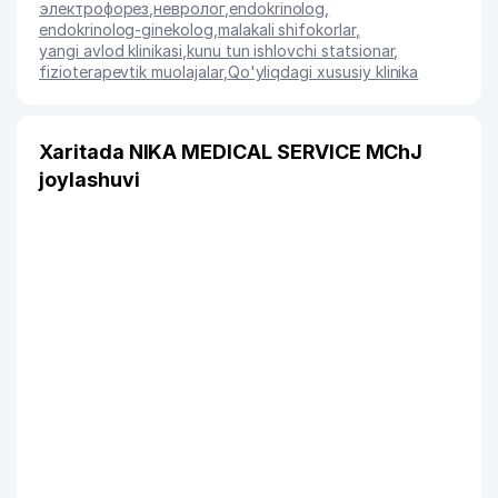
электрофорез
,
невролог
,
endokrinolog
,
endokrinolog-ginekolog
,
malakali shifokorlar
,
yangi avlod klinikasi
,
kunu tun ishlovchi statsionar
,
fizioterapevtik muolajalar
,
Qo'yliqdagi xususiy klinika
Xaritada NIKA MEDICAL SERVICE MChJ
joylashuvi