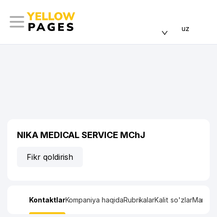
uz
NIKA MEDICAL SERVICE MChJ
Fikr qoldirish
Kontaktlar
Kompaniya haqida
Rubrikalar
Kalit so'zlar
Manzil x