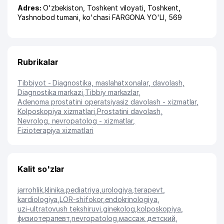
Adres:
O'zbekiston,
Toshkent viloyati
,
Toshkent
,
Yashnobod tumani
,
ko'chasi FARGONA YO'LI
, 569
Rubrikalar
Tibbiyot - Diagnostika, maslahatxonalar, davolash
,
Diagnostika markazi
,
Tibbiy markazlar
,
Adenoma prostatini operatsiyasiz davolash - xizmatlar
,
Kolposkopiya xizmatlari
,
Prostatini davolash
,
Nevrolog, nevropatolog - xizmatlar
,
Fizioterapiya xizmatlari
Kalit so'zlar
jarrohlik
,
klinika
,
pediatriya
,
urologiya
,
terapevt
,
kardiologiya
,
LOR-shifokor
,
endokrinologiya
,
uzi-ultratovush tekshiruvi
,
ginekolog
,
kolposkopiya
,
физиотерапевт
,
nevropatolog
,
массаж детский
,