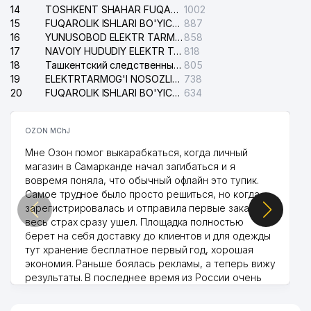
14
TOSHKENT SHAHAR FUQAROLIK ISHLARI BO'YICHA SUDI
1002
15
FUQAROLIK ISHLARI BO'YICHA YAKKASAROY TUMANLARARO SUDI
887
16
YUNUSOBOD ELEKTR TARMOG'I NOSOZLIKLARI XIZMATI
858
17
NAVOIY HUDUDIY ELEKTR TARMOQLARI KORXONASI AJ
818
18
Ташкентский следственный изолятор
805
19
ELEKTRTARMOG'I NOSOZLIKLARINI TO'ZATISH SERGELI XIZMATI
738
20
FUQAROLIK ISHLARI BO'YICHA UCH-TEPA TUMANI SUDI
634
OZON MChJ
Мне Озон помог выкарабкаться, когда личный
магазин в Самарканде начал загибаться и я
вовремя поняла, что обычный офлайн это тупик.
Самое трудное было просто решиться, но когда
зарегистрировалась и отправила первые заказы,
весь страх сразу ушел. Площадка полностью
берет на себя доставку до клиентов и для одежды
тут хранение бесплатное первый год, хорошая
экономия. Раньше боялась рекламы, а теперь вижу
результаты. В последнее время из России очень
много заказывают, а вначале только по
Узбекистану брали, но вяло. Удалось раскрутиться,