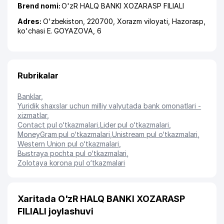
Brend nomi:
O'zR HALQ BANKI XOZARASP FILIALI
Adres:
O'zbekiston, 220700,
Xorazm viloyati
,
Hazorasp
,
ko'chasi E. GOYAZOVA
, 6
Rubrikalar
Banklar
,
Yuridik shaxslar uchun milliy valyutada bank omonatlari -
xizmatlar
,
Contact pul o‘tkazmalari
,
Lider pul o‘tkazmalari
,
MoneyGram pul o‘tkazmalari
,
Unistream pul o‘tkazmalari
,
Western Union pul o‘tkazmalari
,
Bыstraya pochta pul o‘tkazmalari
,
Zolotaya korona pul o‘tkazmalari
Xaritada O'zR HALQ BANKI XOZARASP
FILIALI joylashuvi