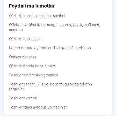
дальше развиваюсь потихоньку😊
Foydali ma'lumotlar
Hamida 03.08.2026 12:45:39
O'zbekistonning mashhur saytlari
O'lchov birliklari tizimi: massa, uzunlik, tezlik, ma'lumot,
maydon
O'zbekiston saytlari
Kommunal (uy-joy) tariflari Toshkent, O‘zbekiston
Onlayn xizmatlar
O'zbekistonda benzin narxi
Toshkent metrosining xaritasi
Toshkent shahri, O'zbekiston favqulodda telefon
raqamlari
Toshkent xaritasi
Toshkentdagi avtobus yo'nalishlari