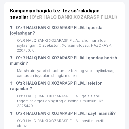
Kompaniya haqida tez-tez so'raladigan
savollar
(O'zR HALQ BANKI XOZARASP FILIALI)
❓
O'zR HALQ BANKI XOZARASP FILIALI qaerda
joylashgan?
O'zR HALQ BANKI XOZARASP FILIALI shu manzilda
joylashgan: O'zbekiston, Xorazm viloyati, HAZORASP,
220700, 6.
❓
O'zR HALQ BANKI XOZARASP FILIALI qanday borish
mumkin?
Marshrutni yaratish uchun siz bizning veb-saytimizdagi
xaritadan foydalanishingiz mumkin
❓
O'zR HALQ BANKI XOZARASP FILIALI telefon
raqamlari?
O'zR HALQ BANKI XOZARASP FILIALI ga siz shu
raqamlar orqali qo’ng’iroq qilishingiz mumkin: 62
3325440
❓
O'zR HALQ BANKI XOZARASP FILIALI sayti manzili?
O'zR HALQ BANKI XOZARASP FILIALI sayti manzili -
xb.uz