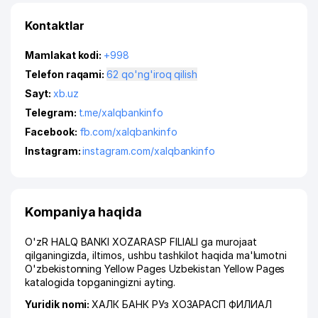
Kontaktlar
Mamlakat kodi:
+998
Telefon raqami:
62 qo'ng'iroq qilish
Sayt:
xb.uz
Telegram:
t.me/xalqbankinfo
Facebook:
fb.com/xalqbankinfo
Instagram:
instagram.com/xalqbankinfo
Kompaniya haqida
O'zR HALQ BANKI XOZARASP FILIALI ga murojaat
qilganingizda, iltimos, ushbu tashkilot haqida ma'lumotni
O'zbekistonning Yellow Pages Uzbekistan Yellow Pages
katalogida topganingizni ayting.
Yuridik nomi:
ХАЛК БАНК РУз ХОЗАРАСП ФИЛИАЛ