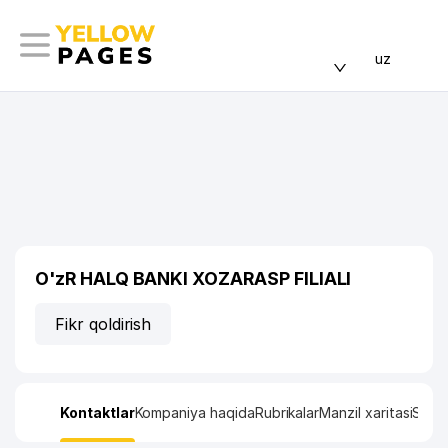
uz
O'zR HALQ BANKI XOZARASP FILIALI
Fikr qoldirish
Kontaktlar
Kompaniya haqida
Rubrikalar
Manzil xaritasi
Stati