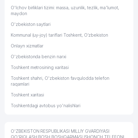
O'lchov birliklari tizimi: massa, uzunlik, tezlik, ma'lumot,
maydon
O'zbekiston saytlari
Kommunal (uy-joy) tariflari Toshkent, O‘zbekiston
Onlayn xizmatlar
O'zbekistonda benzin narxi
Toshkent metrosining xaritasi
Toshkent shahri, O'zbekiston favqulodda telefon
raqamlari
Toshkent xaritasi
Toshkentdagi avtobus yo'nalishlari
O'ZBEKISTON RESPUBLIKASI MILLIY GVARDIYASI
QO'RIQLASH BOSH BOSHQARMASI ISHONCH TELEFONI