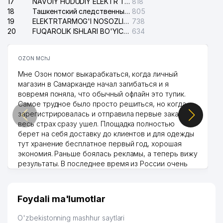
17
NAVOIY HUDUDIY ELEKTR TARMOQLARI KORXONASI AJ
818
18
Ташкентский следственный изолятор
805
19
ELEKTRTARMOG'I NOSOZLIKLARINI TO'ZATISH SERGELI XIZMATI
738
20
FUQAROLIK ISHLARI BO'YICHA UCH-TEPA TUMANI SUDI
634
OZON MChJ
Мне Озон помог выкарабкаться, когда личный
магазин в Самарканде начал загибаться и я
вовремя поняла, что обычный офлайн это тупик.
Самое трудное было просто решиться, но когда
зарегистрировалась и отправила первые заказы,
весь страх сразу ушел. Площадка полностью
берет на себя доставку до клиентов и для одежды
тут хранение бесплатное первый год, хорошая
экономия. Раньше боялась рекламы, а теперь вижу
результаты. В последнее время из России очень
много заказывают, а вначале только по
Узбекистану брали, но вяло. Удалось раскрутиться,
дальше развиваюсь потихоньку😊
Foydali ma'lumotlar
Hamida 03.08.2026 12:45:39
O'zbekistonning mashhur saytlari