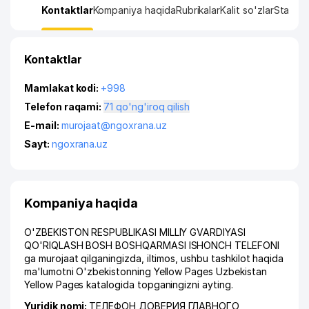
Kontaktlar
Kompaniya haqida
Rubrikalar
Kalit so'zlar
Statisti
Kontaktlar
Mamlakat kodi:
+998
Telefon raqami:
71 qo'ng'iroq qilish
E-mail:
murojaat@ngoxrana.uz
Sayt:
ngoxrana.uz
Kompaniya haqida
O'ZBEKISTON RESPUBLIKASI MILLIY GVARDIYASI
QO'RIQLASH BOSH BOSHQARMASI ISHONCH TELEFONI
ga murojaat qilganingizda, iltimos, ushbu tashkilot haqida
ma'lumotni O'zbekistonning Yellow Pages Uzbekistan
Yellow Pages katalogida topganingizni ayting.
Yuridik nomi:
ТЕЛЕФОН ДОВЕРИЯ ГЛАВНОГО