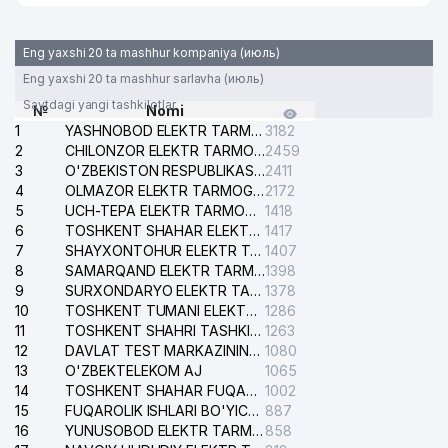
Eng yaxshi 20 ta mashhur kompaniya (июль)
Eng yaxshi 20 ta mashhur sarlavha (июль)
Saytdagi yangi tashkilotlar
№
Nomi
1
YASHNOBOD ELEKTR TARMOG'I NOSOZLIKLARI XIZMATI
3182
2
CHILONZOR ELEKTR TARMOG'I NOSOZLIK XIZMATI
2459
3
O'ZBEKISTON RESPUBLIKASI BOSH PROKURATURASI ISHONCH TELEFONI
2411
4
OLMAZOR ELEKTR TARMOG'I NOSOZLIKLARI XIZMATI
2172
5
UCH-TEPA ELEKTR TARMOG'I NOSOZLIKLARI XIZMATI
1418
6
TOSHKENT SHAHAR ELEKTR TARMOQLARI KORXONASI AJ
1417
7
SHAYXONTOHUR ELEKTR TARMOG'I NOSOZLIKLARINI TUZATISH XIZMATI
1407
8
SAMARQAND ELEKTR TARMOQLARI AJ
1398
9
SURXONDARYO ELEKTR TARMOQLARI AJ
1378
10
TOSHKENT TUMANI ELEKTR TARMOG'I AVARIYA XIZMATI
1286
11
TOSHKENT SHAHRI TASHKILOT TELEFONLARI HAQIDA MA'LUMOT BYUROSI
1263
12
DAVLAT TEST MARKAZINING ISHONCH TELEFONLARI
1080
13
O'ZBEKTELEKOM AJ
1065
14
TOSHKENT SHAHAR FUQAROLIK ISHLARI BO'YICHA SUDI
1002
15
FUQAROLIK ISHLARI BO'YICHA YAKKASAROY TUMANLARARO SUDI
887
16
YUNUSOBOD ELEKTR TARMOG'I NOSOZLIKLARI XIZMATI
858