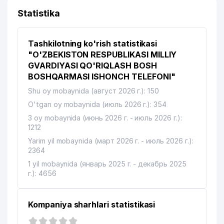
Statistika
Tashkilotning ko'rish statistikasi
"O'ZBEKISTON RESPUBLIKASI MILLIY
GVARDIYASI QO'RIQLASH BOSH
BOSHQARMASI ISHONCH TELEFONI"
Shu oy mobaynida (август 2026 г.): 150
O'tgan oy mobaynida (июль 2026 г.): 354
3 oy mobaynida (июнь 2026 г. - июль 2026 г.):
1212
Yarim yil mobaynida (март 2026 г. - июль 2026 г.):
2364
1 yil mobaynida (январь 2025 г. - декабрь 2025
г.): 4656
Kompaniya sharhlari statistikasi