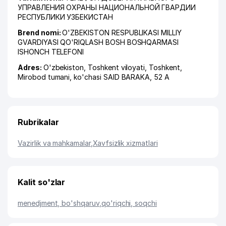
УПРАВЛЕНИЯ ОХРАНЫ НАЦИОНАЛЬНОЙ ГВАРДИИ
РЕСПУБЛИКИ УЗБЕКИСТАН
Brend nomi:
O'ZBEKISTON RESPUBLIKASI MILLIY
GVARDIYASI QO'RIQLASH BOSH BOSHQARMASI
ISHONCH TELEFONI
Adres:
O'zbekiston,
Toshkent viloyati
,
Toshkent
,
Mirobod tumani
,
ko'chasi SAID BARAKA
, 52 A
Rubrikalar
Vazirlik va mahkamalar
,
Xavfsizlik xizmatlari
Kalit so'zlar
menedjment, bo'shqaruv
,
qo'riqchi, soqchi