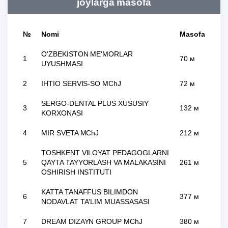
joylarga masofa
№
Nomi
Masofa
O'ZBEKISTON ME'MORLAR
1
70 м
UYUSHMASI
2
IHTIO SERVIS-SO MChJ
72 м
SERGO-DENTAL PLUS XUSUSIY
3
132 м
KORXONASI
4
MIR SVETA MChJ
212 м
TOSHKENT VILOYAT PEDAGOGLARNI
5
QAYTA TAYYORLASH VA MALAKASINI
261 м
OSHIRISH INSTITUTI
KATTA TANAFFUS BILIMDON
6
377 м
NODAVLAT TA'LIM MUASSASASI
7
DREAM DIZAYN GROUP MChJ
380 м