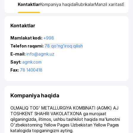
Kontaktlar
Kompaniya haqida
Rubrikalar
Manzil xaritasi
Stati
Kontaktlar
Mamlakat kodi:
+998
Telefon raqami:
78 qo'ng'iroq qilish
E-mail:
info@agmk.uz
Sayt:
agmk.com
Fax:
78 1400418
Kompaniya haqida
OLMALIQ TOG' METALLURGIYA KOMBINATI (AGMK) AJ
TOSHKENT SHAHRI VAKOLATXONA ga murojaat
qilganingizda, iltimos, ushbu tashkilot haqida ma'lumotni
O'zbekistonning Yellow Pages Uzbekistan Yellow Pages
katalogida topganingizni ayting.