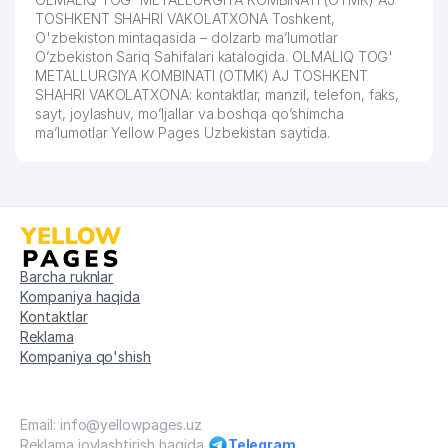
TOSHKENT SHAHRI VAKOLATXONA Toshkent,
O'zbekiston mintaqasida – dolzarb ma’lumotlar
O’zbekiston Sariq Sahifalari katalogida. OLMALIQ TOG'
METALLURGIYA KOMBINATI (OTMK) AJ TOSHKENT
SHAHRI VAKOLATXONA: kontaktlar, manzil, telefon, faks,
sayt, joylashuv, mo’ljallar va boshqa qo’shimcha
ma’lumotlar Yellow Pages Uzbekistan saytida.
Barcha ruknlar
Kompaniya haqida
Kontaktlar
Reklama
Kompaniya qo'shish
Email: info@yellowpages.uz
Reklama joylashtirish haqida
Telegram