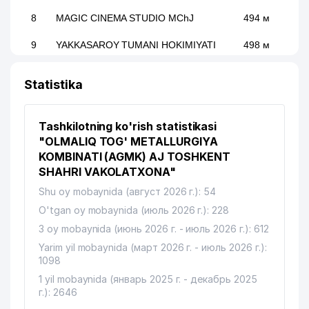
8
MAGIC CINEMA STUDIO MChJ
494 м
9
YAKKASAROY TUMANI HOKIMIYATI
498 м
INTERNATIONAL LOGISTIC SERVICE
10
506 м
Statistika
MChJ
11
PROMOTION MChJ
540 м
Tashkilotning ko'rish statistikasi
12
VET-PROFI MChJ
567 м
"OLMALIQ TOG' METALLURGIYA
KOMBINATI (AGMK) AJ TOSHKENT
13
O'ZQURILISHMATERIALSAVDO MChJ
574 м
SHAHRI VAKOLATXONA"
Shu oy mobaynida (август 2026 г.): 54
14
ORKHIDEYEVS MChJ
612 м
O'tgan oy mobaynida (июль 2026 г.): 228
15
TASHELEKTRONIK MChJ
616 м
3 oy mobaynida (июнь 2026 г. - июль 2026 г.): 612
GAZ PECHKA TA'MIRI XUSUSIY
Yarim yil mobaynida (март 2026 г. - июль 2026 г.):
16
656 м
KORXONASI
1098
1 yil mobaynida (январь 2025 г. - декабрь 2025
17
MALAYZIYA ELChINONASI
679 м
г.): 2646