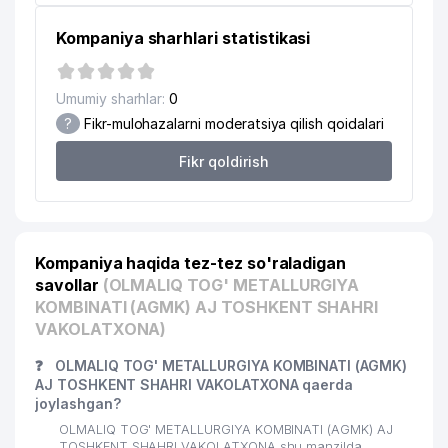
18
DIAMOND TOURS MChJ
704 м
Kompaniya sharhlari statistikasi
19
CRONOS GROUP MChJ
713 м
COOL KIDS NODAVLAT TA'LIM
20
714 м
Umumiy sharhlar:
0
MUASSASASI
?
Fikr-mulohazalarni moderatsiya qilish qoidalari
21
ANTI-KORROZIYA SERVICE MChJ
717 м
Fikr qoldirish
M.ULUG'BEK NOMLI TOSHKENT
22
762 м
XALQARO MAKTABI
23
ANDIJONKABEL QK AJ
776 м
Kompaniya haqida tez-tez so'raladigan
24
HIMLABPRIBOR MChJ
782 м
savollar
(OLMALIQ TOG' METALLURGIYA
KOMBINATI (AGMK) AJ TOSHKENT SHAHRI
25
GARANT TRAVEL MChJ
793 м
VAKOLATXONA)
26
EAST MERIDIAN QK QK
820 м
❓
OLMALIQ TOG' METALLURGIYA KOMBINATI (AGMK)
AJ TOSHKENT SHAHRI VAKOLATXONA qaerda
O'ZBEKISTON EVREY MILLIY
joylashgan?
27
829 м
MADANIYAT MARKAZI
OLMALIQ TOG' METALLURGIYA KOMBINATI (AGMK) AJ
TOSHKENT SHAHRI VAKOLATXONA shu manzilda