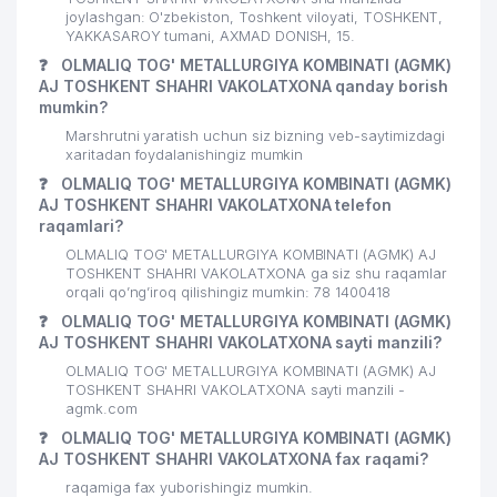
AVDET KRIM TATAR MILLIY
28
830 м
joylashgan: O'zbekiston, Toshkent viloyati, TOSHKENT,
MADANIYAT MARKAZI
YAKKASAROY tumani, AXMAD DONISH, 15.
❓
OLMALIQ TOG' METALLURGIYA KOMBINATI (AGMK)
29
PREMIUM COFFEE PROJECT MChJ
869 м
AJ TOSHKENT SHAHRI VAKOLATXONA qanday borish
mumkin?
JET'AIME CLASSIC XUSUSIY
30
874 м
KORXONASI
Marshrutni yaratish uchun siz bizning veb-saytimizdagi
xaritadan foydalanishingiz mumkin
ANVAR'S GUESTS OILAVIY
❓
OLMALIQ TOG' METALLURGIYA KOMBINATI (AGMK)
31
881 м
KORXONASI
AJ TOSHKENT SHAHRI VAKOLATXONA telefon
raqamlari?
32
CORRIDA FOOD OILAVIY KORXONASI
888 м
OLMALIQ TOG' METALLURGIYA KOMBINATI (AGMK) AJ
TOSHKENT SHAHRI VAKOLATXONA ga siz shu raqamlar
33
NAMUNA-DIYOR XIIChK
897 м
orqali qo’ng’iroq qilishingiz mumkin: 78 1400418
❓
OLMALIQ TOG' METALLURGIYA KOMBINATI (AGMK)
34
ELAN-EXPRESS MChJ
902 м
AJ TOSHKENT SHAHRI VAKOLATXONA sayti manzili?
35
OLMALIQ TOG' METALLURGIYA KOMBINATI (AGMK) AJ
KEY SOLUTIONS MChJ
913 м
TOSHKENT SHAHRI VAKOLATXONA sayti manzili -
agmk.com
36
QUYOSH-KONSAL MChJ
931 м
❓
OLMALIQ TOG' METALLURGIYA KOMBINATI (AGMK)
AJ TOSHKENT SHAHRI VAKOLATXONA fax raqami?
37
OCEAN-SEEFOOD MChJ
932 м
raqamiga fax yuborishingiz mumkin.