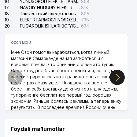
16
YUNUSOBOD ELEKTR TARMOG'I NOSOZLIKLARI XIZMATI
858
17
NAVOIY HUDUDIY ELEKTR TARMOQLARI KORXONASI AJ
818
18
Ташкентский следственный изолятор
805
19
ELEKTRTARMOG'I NOSOZLIKLARINI TO'ZATISH SERGELI XIZMATI
738
20
FUQAROLIK ISHLARI BO'YICHA UCH-TEPA TUMANI SUDI
634
OZON MChJ
Мне Озон помог выкарабкаться, когда личный
магазин в Самарканде начал загибаться и я
вовремя поняла, что обычный офлайн это тупик.
Самое трудное было просто решиться, но когда
зарегистрировалась и отправила первые заказы,
весь страх сразу ушел. Площадка полностью
берет на себя доставку до клиентов и для одежды
тут хранение бесплатное первый год, хорошая
экономия. Раньше боялась рекламы, а теперь вижу
результаты. В последнее время из России очень
много заказывают, а вначале только по
Узбекистану брали, но вяло. Удалось раскрутиться,
дальше развиваюсь потихоньку😊
Foydali ma'lumotlar
Hamida 03.08.2026 12:45:39