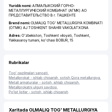
Yuridik nomi:
АЛМАЛЫКСКИЙ ГОРНО-
МЕТАЛЛУРГИЧЕСКИЙ КОМБИНАТ (АГМК) АО
ПРЕДСТАВИТЕЛЬСТВО В г. ТАШКЕНТЕ
Brend nomi:
OLMALIQ TOG' METALLURGIYA KOMBINATI
(OTMK) AJ TOSHKENT SHAHRI VAKOLATXONA
Adres:
O'zbekiston,
Toshkent viloyati
,
Toshkent
,
Yakkasaroy tumani
,
ko'chasi BOBUR
, 15
Rubrikalar
Tog‘ qazilmalari sanoati
,
Metallprokat - ishlab chiqarish, sotish
,
Qora metallurgiya
,
Metall armaturalar - sotish, ishlab chiqarish
,
Metallprokatni ulgurji savdosi
,
Po‘lat listlar - sotish, ishlab chiqarish
Xaritada OLMALIQ TOG' METALLURGIYA