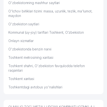
O'zbekistonning mashhur saytlari
O'lchov birliklari tizimi: massa, uzunlik, tezlik, ma'lumot,
maydon
O'zbekiston saytlari
Kommunal (uy-joy) tariflari Toshkent, O‘zbekiston
Onlayn xizmatlar
O'zbekistonda benzin narxi
Toshkent metrosining xaritasi
Toshkent shahri, O'zbekiston favqulodda telefon
raqamlari
Toshkent xaritasi
Toshkentdagi avtobus yo'nalishlari
OLMALIQ TOG' METALLURGIYA KOMBINATI (OTMK) AJ