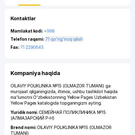
Kontaktlar
Mamlakat kodi:
+998
Telefon raqami:
71 qo'ng'iroq qilish
Fax:
71 2290645
Kompaniya haqida
OILAVIY POLIKLINIKA №15 (OLMAZOR TUMANI) ga
murojaat qilganingizda, iltimos, ushbu tashkilot haqida
ma'lumotni O'zbekistonning Yellow Pages Uzbekistan
Yellow Pages katalogida topganingizni ayting.
Yuridik nomi:
СЕМЕЙНАЯ ПОЛИКЛИНИКА №15
(АЛМАЗАРСКИЙ Р-Н)
Brend nomi:
OILAVIY POLIKLINIKA №15 (OLMAZOR
TUMANI)