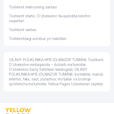
Toshkent metrosining xaritasi
Toshkent shahri, O'zbekiston favqulodda telefon
raqamlari
Toshkent xaritasi
Toshkentdagi avtobus yo'nalishlari
OILAVIY POLIKLINIKA №15 (OLMAZOR TUMANI) Toshkent,
O'zbekiston mintaqasida – dolzarb ma’lumotlar
O’zbekiston Sariq Sahifalari katalogida. OILAVIY
POLIKLINIKA №15 (OLMAZOR TUMANI): kontaktlar, manzil,
telefon, faks, sayt, joylashuv, mo’ljallar va boshqa
qo’shimcha ma’lumotlar Yellow Pages Uzbekistan saytida.