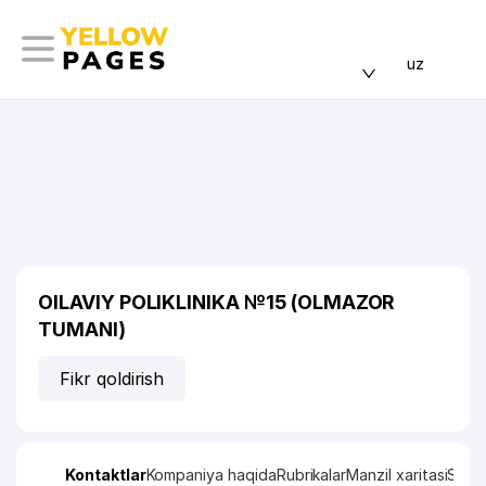
uz
OILAVIY POLIKLINIKA №15 (OLMAZOR
TUMANI)
Fikr qoldirish
Kontaktlar
Kompaniya haqida
Rubrikalar
Manzil xaritasi
Stati