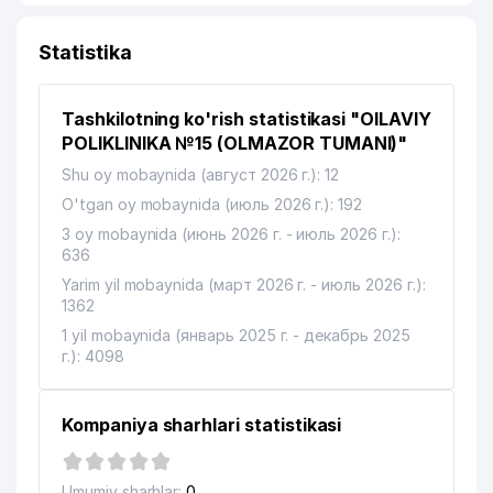
Statistika
Tashkilotning ko'rish statistikasi "OILAVIY
POLIKLINIKA №15 (OLMAZOR TUMANI)"
Shu oy mobaynida (август 2026 г.): 12
O'tgan oy mobaynida (июль 2026 г.): 192
3 oy mobaynida (июнь 2026 г. - июль 2026 г.):
636
Yarim yil mobaynida (март 2026 г. - июль 2026 г.):
1362
1 yil mobaynida (январь 2025 г. - декабрь 2025
г.): 4098
Kompaniya sharhlari statistikasi
Umumiy sharhlar:
0