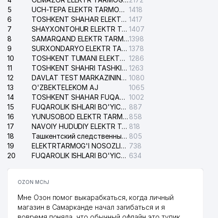
5
UCH-TEPA ELEKTR TARMOG'I NOSOZLIKLARI XIZMATI
1418
6
TOSHKENT SHAHAR ELEKTR TARMOQLARI KORXONASI AJ
1417
7
SHAYXONTOHUR ELEKTR TARMOG'I NOSOZLIKLARINI TUZATISH XIZMATI
1407
8
SAMARQAND ELEKTR TARMOQLARI AJ
1398
9
SURXONDARYO ELEKTR TARMOQLARI AJ
1378
10
TOSHKENT TUMANI ELEKTR TARMOG'I AVARIYA XIZMATI
1286
11
TOSHKENT SHAHRI TASHKILOT TELEFONLARI HAQIDA MA'LUMOT BYUROSI
1263
12
DAVLAT TEST MARKAZINING ISHONCH TELEFONLARI
1080
13
O'ZBEKTELEKOM AJ
1065
14
TOSHKENT SHAHAR FUQAROLIK ISHLARI BO'YICHA SUDI
1002
15
FUQAROLIK ISHLARI BO'YICHA YAKKASAROY TUMANLARARO SUDI
887
16
YUNUSOBOD ELEKTR TARMOG'I NOSOZLIKLARI XIZMATI
858
17
NAVOIY HUDUDIY ELEKTR TARMOQLARI KORXONASI AJ
818
18
Ташкентский следственный изолятор
805
19
ELEKTRTARMOG'I NOSOZLIKLARINI TO'ZATISH SERGELI XIZMATI
738
20
FUQAROLIK ISHLARI BO'YICHA UCH-TEPA TUMANI SUDI
634
OZON MChJ
Мне Озон помог выкарабкаться, когда личный
магазин в Самарканде начал загибаться и я
вовремя поняла, что обычный офлайн это тупик.