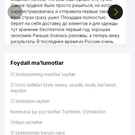
Самое трудное было просто решиться, но когда
зарегистрировалась и отправила первые заказы,
весь страх сразу ушел. Площадка полностью
берет на себя доставку до клиентов и для одежды
тут хранение бесплатное первый год, хорошая
экономия. Раньше боялась рекламы, а теперь вижу
результаты. В последнее время из России очень
много заказывают, а вначале только по
Узбекистану брали, но вяло. Удалось раскрутиться,
дальше развиваюсь потихоньку😊
Foydali ma'lumotlar
Hamida 03.08.2026 12:45:39
O'zbekistonning mashhur saytlari
O'lchov birliklari tizimi: massa, uzunlik, tezlik, ma'lumot,
maydon
O'zbekiston saytlari
Kommunal (uy-joy) tariflari Toshkent, O‘zbekiston
Onlayn xizmatlar
O'zbekistonda benzin narxi