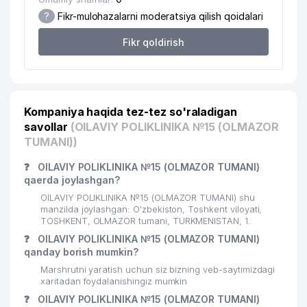
?
Fikr-mulohazalarni moderatsiya qilish qoidalari
Fikr qoldirish
Kompaniya haqida tez-tez so'raladigan
savollar
(OILAVIY POLIKLINIKA №15 (OLMAZOR
TUMANI))
❓
OILAVIY POLIKLINIKA №15 (OLMAZOR TUMANI)
qaerda joylashgan?
OILAVIY POLIKLINIKA №15 (OLMAZOR TUMANI) shu
manzilda joylashgan: O'zbekiston, Toshkent viloyati,
TOSHKENT, OLMAZOR tumani, TURKMENISTAN, 1.
❓
OILAVIY POLIKLINIKA №15 (OLMAZOR TUMANI)
qanday borish mumkin?
Marshrutni yaratish uchun siz bizning veb-saytimizdagi
xaritadan foydalanishingiz mumkin
❓
OILAVIY POLIKLINIKA №15 (OLMAZOR TUMANI)