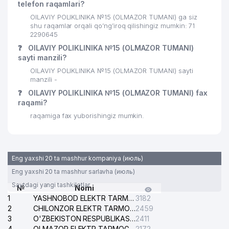
telefon raqamlari?
OILAVIY POLIKLINIKA №15 (OLMAZOR TUMANI) ga siz
shu raqamlar orqali qo’ng’iroq qilishingiz mumkin: 71
2290645
❓
OILAVIY POLIKLINIKA №15 (OLMAZOR TUMANI)
sayti manzili?
OILAVIY POLIKLINIKA №15 (OLMAZOR TUMANI) sayti
manzili -
❓
OILAVIY POLIKLINIKA №15 (OLMAZOR TUMANI) fax
raqami?
raqamiga fax yuborishingiz mumkin.
Eng yaxshi 20 ta mashhur kompaniya (июль)
Eng yaxshi 20 ta mashhur sarlavha (июль)
Saytdagi yangi tashkilotlar
№
Nomi
1
YASHNOBOD ELEKTR TARMOG'I NOSOZLIKLARI XIZMATI
3182
2
CHILONZOR ELEKTR TARMOG'I NOSOZLIK XIZMATI
2459
3
O'ZBEKISTON RESPUBLIKASI BOSH PROKURATURASI ISHONCH TELEFONI
2411
4
OLMAZOR ELEKTR TARMOG'I NOSOZLIKLARI XIZMATI
2172