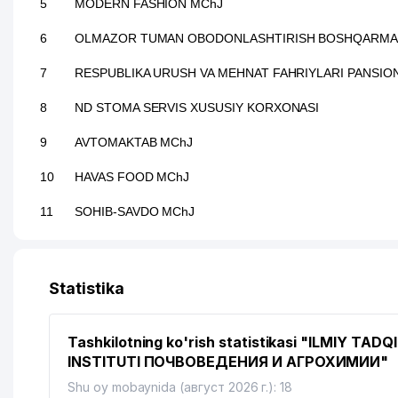
5
MODERN FASHION MChJ
6
OLMAZOR TUMAN OBODONLASHTIRISH BOSHQARMA
7
RESPUBLIKA URUSH VA MEHNAT FAHRIYLARI PANSIO
8
ND STOMA SERVIS XUSUSIY KORXONASI
9
AVTOMAKTAB MChJ
10
HAVAS FOOD MChJ
11
SOHIB-SAVDO MChJ
12
MIRZO ULUG'BEK NOMIDAGI O'ZBEKISTON MILLIY UNI
13
TOSHKENT DAVLAT TEXNIK UNIVERSITET QO'SHIDAG
Statistika
14
INKAB MChJ
Tashkilotning ko'rish statistikasi "ILMIY TAD
15
IMKONIYATI CHEKLANGAN BOLALAR UCHUN 2-chi SON
INSTITUTI ПОЧВОВЕДЕНИЯ И АГРОХИМИИ"
16
RESPUBLIKA MAXSUS ILMIY-AMALIY PEDIATRIYA TIBBI
Shu oy mobaynida (август 2026 г.): 18