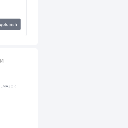
494 м
558 м
 qoldirish
566 м
614 м
659 м
 И
659 м
662 м
662 м
 OLMAZOR
663 м
670 м
679 м