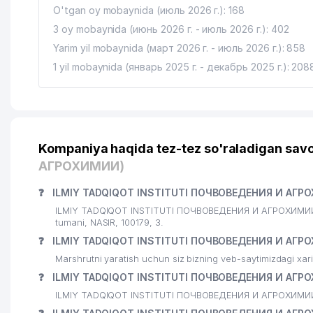
O'tgan oy mobaynida (июль 2026 г.): 168
17
FUTBOL BO'YICHA RESPUBLIKA OLIY SPORT MAHORA
3 oy mobaynida (июнь 2026 г. - июль 2026 г.): 402
18
ISLOM KARIMOV NOMIDAGI TOSHKENT DAVLAT TEXNI
Yarim yil mobaynida (март 2026 г. - июль 2026 г.): 858
1 yil mobaynida (январь 2025 г. - декабрь 2025 г.): 208
19
BOLALAR BOG'CHASI №181
20
NAPA TEAM MChJ
21
FAN VA TARAQQIYOT DUK
Kompaniya haqida tez-tez so'raladigan savo
22
R.M.GLIER NOMIDAGI RESPUBLIKA IXTISOSLASHTIRI
АГРОХИМИИ)
23
NIKA FARM SERVIS MChJ
❓
ILMIY TADQIQOT INSTITUTI ПОЧВОВЕДЕНИЯ И АГРО
24
SIMHAEV YAKKA TARTIBDAGI TADBIRKOR
ILMIY TADQIQOT INSTITUTI ПОЧВОВЕДЕНИЯ И АГРОХИМИИ sh
tumani, NASIR, 100179, 3.
25
NODIR MUHAMAD MChJ
❓
ILMIY TADQIQOT INSTITUTI ПОЧВОВЕДЕНИЯ И АГРО
Marshrutni yaratish uchun siz bizning veb-saytimizdagi xa
26
NEO-FARM MChJ
❓
ILMIY TADQIQOT INSTITUTI ПОЧВОВЕДЕНИЯ И АГРОХ
27
DARVOZA SAVDO MChJ
ILMIY TADQIQOT INSTITUTI ПОЧВОВЕДЕНИЯ И АГРОХИМИИ ga s