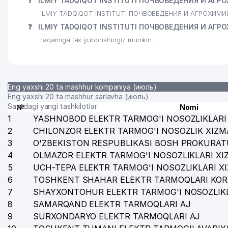
❓
ILMIY TADQIQOT INSTITUTI ПОЧВОВЕДЕНИЯ И АГРОХ
28
CHISTIY DOM LYUKS MChJ
ILMIY TADQIQOT INSTITUTI ПОЧВОВЕДЕНИЯ И АГРОХИМИИ s
29
UFT Academy
❓
ILMIY TADQIQOT INSTITUTI ПОЧВОВЕДЕНИЯ И АГРО
raqamiga fax yuborishingiz mumkin.
30
MIRZO ULUG'BEK NOMIDAGI O'ZBEKISTON MILLIY UN
31
TASHQI MEHNAT MIGRATSIYASI MASALALARI AGENTL
32
PKF TULPAR MChJ
Eng yaxshi 20 ta mashhur kompaniya (июль)
Eng yaxshi 20 ta mashhur sarlavha (июль)
33
AXMADJON QORI NOMIDAGI MASJID
Saytdagi yangi tashkilotlar
№
Nomi
1
YASHNOBOD ELEKTR TARMOG'I NOSOZLIKLARI 
34
REBYONOK NA PYAT NODAVLAT TA'LIM MUASSASASI
2
CHILONZOR ELEKTR TARMOG'I NOSOZLIK XIZM
35
MIRZO ULUG'BEK NOMIDAGI O'ZBEKISTON MILLIY UN
3
O'ZBEKISTON RESPUBLIKASI BOSH PROKURAT
4
OLMAZOR ELEKTR TARMOG'I NOSOZLIKLARI XI
36
MA'NAVIYAT VA MA'RIFAT MARKAZI
5
UCH-TEPA ELEKTR TARMOG'I NOSOZLIKLARI X
6
TOSHKENT SHAHAR ELEKTR TARMOQLARI KOR
37
LAVANDA FARM MEDICAL MChJ
7
SHAYXONTOHUR ELEKTR TARMOG'I NOSOZLIKL
38
TOSHKENT FARMATSEVTIKA INSTITUTI AKADEMIK LIT
8
SAMARQAND ELEKTR TARMOQLARI AJ
9
SURXONDARYO ELEKTR TARMOQLARI AJ
39
ALO FAYZ KOMMUNALCHI UY-JOY MULKDORLARI UY