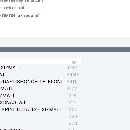
ИМИИ sayti manzili?
ayti manzili -
ХИМИИ fax raqami?
IVERSITETI INFORMATSIYA RESURS MARKAZI
IGI
XIZMATI
3182
ATI
2459
IVERSITETI
URASI ISHONCH TELEFONI
2411
ZMATI
2172
IZMATI
1418
XONASI AJ
1417
ARINI TUZATISH XIZMATI
1407
SEYI
1398
1378
USHMASI