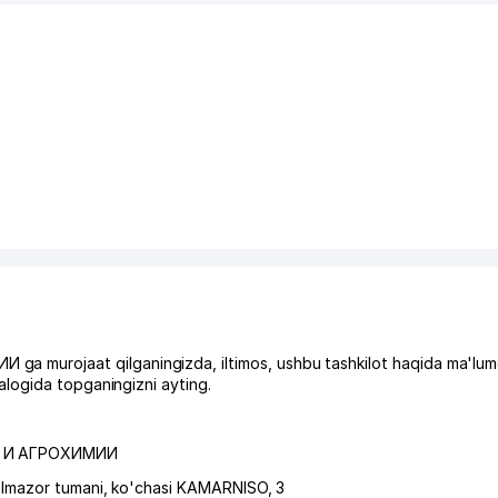
murojaat qilganingizda, iltimos, ushbu tashkilot haqida ma'lum
logida topganingizni ayting.
Я И АГРОХИМИИ
lmazor tumani
,
ko'chasi KAMARNISO
, 3