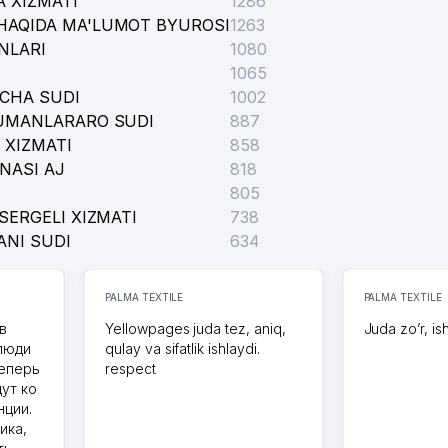
 XIZMATI
1286
HAQIDA MA'LUMOT BYUROSI
1263
NLARI
1080
1065
ICHA SUDI
1002
SIHOLOGIK PEDAGOGIK RESPUBLIKA TASHXIS MARKAZI
TUMANLARARO SUDI
887
 XIZMATI
858
NASI AJ
818
805
SERGELI XIZMATI
738
ANI SUDI
634
OLLEJI
PALMA TEXTILE
PALMA TEXTILE
в
Yellowpages juda tez, aniq,
Juda zo’r, is
 люди
qulay va sifatlik ishlaydi.
теперь
respect
ATI MARKAZIY XARBIY SHIFOXONASI
дут ко
нции.
ика,