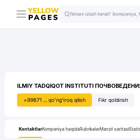
ILMIY TADQIQOT INSTITUTI ПОЧВОВЕДЕН
+99871 ... qo'ng'iroq qilish
Fikr qoldirish
Kontaktlar
Kompaniya haqida
Rubrikalar
Manzil xaritasi
Stati