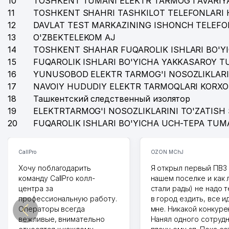
10
TOSHKENT TUMANI ELEKTR TARMOG'I AVARIYA
11
TOSHKENT SHAHRI TASHKILOT TELEFONLARI 
40
SAFARY TUR MChJ
12
DAVLAT TEST MARKAZINING ISHONCH TELEFO
41
SHODIYONA MAHALLA QO'MITASI
13
O'ZBEKTELEKOM AJ
14
TOSHKENT SHAHAR FUQAROLIK ISHLARI BO'Y
42
O'QUVCHILARNI KASB-HUNARGA YO'NALTIRISH VA P
15
FUQAROLIK ISHLARI BO'YICHA YAKKASAROY 
43
ALOQA BO'LIMI №179
16
YUNUSOBOD ELEKTR TARMOG'I NOSOZLIKLARI
17
NAVOIY HUDUDIY ELEKTR TARMOQLARI KORXO
44
O'ZBEKISTON DORI-TA'MINOTI MChJ
18
Ташкентский следственный изолятор
19
ELEKTRTARMOG'I NOSOZLIKLARINI TO'ZATISH 
45
AZIA MARKAZIY TARMOQ QURILISH MChJ
20
FUQAROLIK ISHLARI BO'YICHA UCH-TEPA TUM
46
BOLALAR BOG'CHASI №277
47
TURSUNHODJAEVA NOMIDAGI TOSHKENT TIBBIYOT K
CallPro
OZON MChJ
Хочу поблагодарить
Я открыл первый ПВЗ 
48
DILNOZA BIZNES OILAVIY KORXONASI
команду CallPro колл-
нашем поселке и как
центра за
стали рады) не надо 
49
O'ZBEKISTON RESPUBLIKASI MILLIY XAVSIZLIK XIZM
профессиональную работу.
в город ездить, все и
Операторы всегда
мне. Никакой конкуре
50
ATS №246
вежливые, внимательно
Нанял одного сотрудн