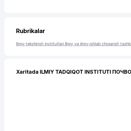
Rubrikalar
Ilmiy-tekshirish institutlari
,
Ilmiy va ilmiy-ishlab chiqarish tashki
Xaritada ILMIY TADQIQOT INSTITUTI ПОЧВ