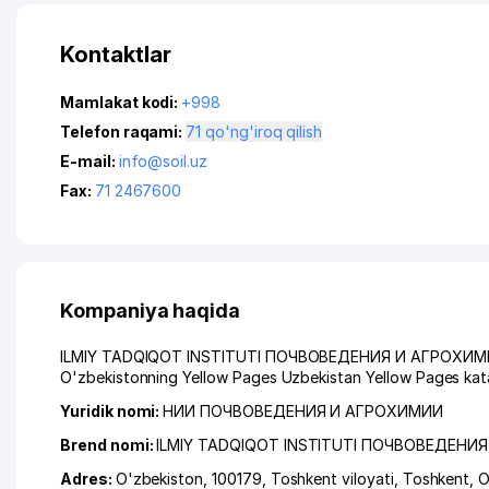
Kontaktlar
Mamlakat kodi:
+998
Telefon raqami:
71 qo'ng'iroq qilish
E-mail:
info@soil.uz
Fax:
71 2467600
Kompaniya haqida
ILMIY TADQIQOT INSTITUTI ПОЧВОВЕДЕНИЯ И АГРОХИМИИ ga 
O'zbekistonning Yellow Pages Uzbekistan Yellow Pages kata
Yuridik nomi:
НИИ ПОЧВОВЕДЕНИЯ И АГРОХИМИИ
Brend nomi:
ILMIY TADQIQOT INSTITUTI ПОЧВОВЕДЕНИ
Adres:
O'zbekiston, 100179,
Toshkent viloyati
,
Toshkent
,
O