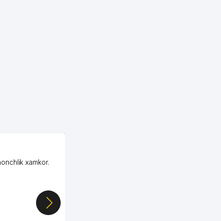
799 м
810 м
812 м
822 м
824 м
825 м
827 м
828 м
OZON MChJ
honchlik xamkor.
Зашел на Озон в
836 м
Узбекистане почти
случайно, когда коллега
842 м
показал свой кабинет и
цифры, так что я буквально
856 м
сразу загорелся этой