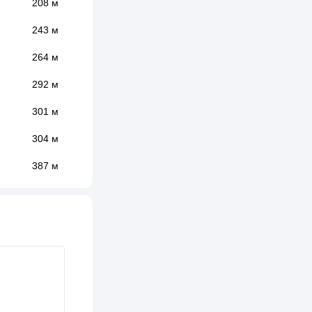
208 м
243 м
264 м
292 м
301 м
304 м
387 м
424 м
453 м
458 м
462 м
488 м