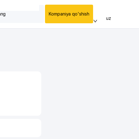
ang
Kompaniya qo'shish
uz