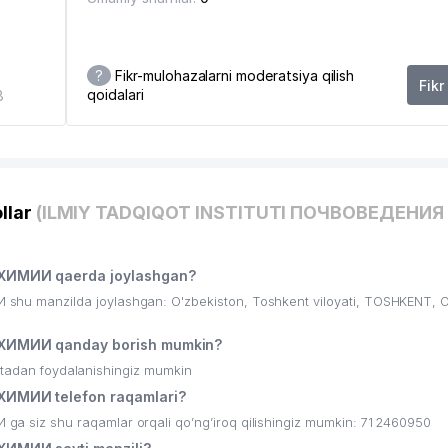
TI MAKTABI
KA UNIVERSITETI
?
Fikr-mulohazalarni moderatsiya qilish
Fikr
qoidalari
8
llar
(ILMIY TADQIQOT INSTITUTI ПОЧВОВЕДЕНИЯ
LGAN MUSIQA MAKTABI
ХИМИИ qaerda joylashgan?
u manzilda joylashgan: O'zbekiston, Toshkent viloyati, TOSHKENT,
ХИМИИ qanday borish mumkin?
ritadan foydalanishingiz mumkin
ИМИИ telefon raqamlari?
iz shu raqamlar orqali qo’ng’iroq qilishingiz mumkin: 71 2460950