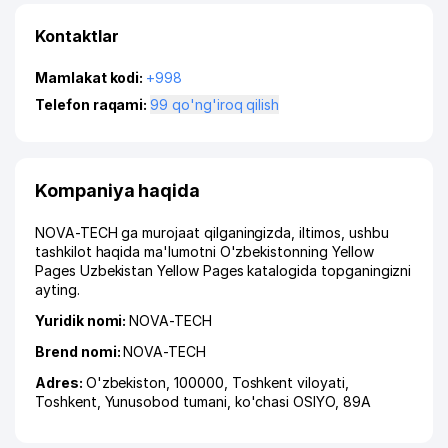
Kontaktlar
Mamlakat kodi:
+998
Telefon raqami:
99 qo'ng'iroq qilish
Kompaniya haqida
NOVA-TECH ga murojaat qilganingizda, iltimos, ushbu
tashkilot haqida ma'lumotni O'zbekistonning Yellow
Pages Uzbekistan Yellow Pages katalogida topganingizni
ayting.
Yuridik nomi:
NOVA-TECH
Brend nomi:
NOVA-TECH
Adres:
O'zbekiston, 100000,
Toshkent viloyati
,
Toshkent
,
Yunusobod tumani
,
ko'chasi OSIYO
, 89А