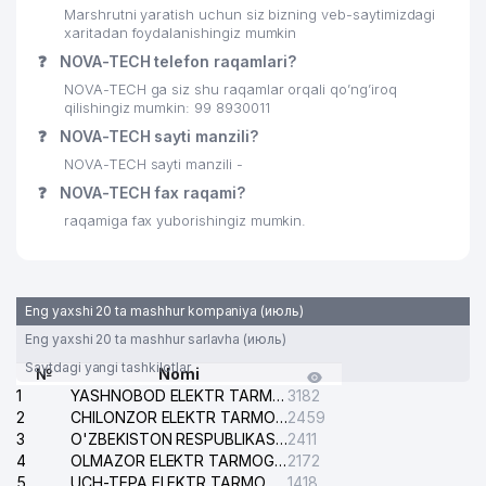
Marshrutni yaratish uchun siz bizning veb-saytimizdagi
xaritadan foydalanishingiz mumkin
❓
NOVA-TECH telefon raqamlari?
NOVA-TECH ga siz shu raqamlar orqali qo’ng’iroq
qilishingiz mumkin: 99 8930011
❓
NOVA-TECH sayti manzili?
NOVA-TECH sayti manzili -
❓
NOVA-TECH fax raqami?
raqamiga fax yuborishingiz mumkin.
Eng yaxshi 20 ta mashhur kompaniya (июль)
Eng yaxshi 20 ta mashhur sarlavha (июль)
Saytdagi yangi tashkilotlar
№
Nomi
1
YASHNOBOD ELEKTR TARMOG'I NOSOZLIKLARI XIZMATI
3182
2
CHILONZOR ELEKTR TARMOG'I NOSOZLIK XIZMATI
2459
3
O'ZBEKISTON RESPUBLIKASI BOSH PROKURATURASI ISHONCH TELEFONI
2411
4
OLMAZOR ELEKTR TARMOG'I NOSOZLIKLARI XIZMATI
2172
5
UCH-TEPA ELEKTR TARMOG'I NOSOZLIKLARI XIZMATI
1418