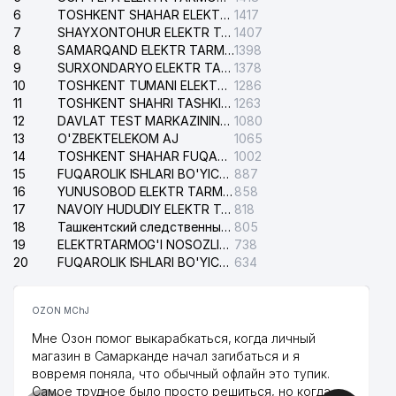
6
TOSHKENT SHAHAR ELEKTR TARMOQLARI KORXONASI AJ
1417
7
SHAYXONTOHUR ELEKTR TARMOG'I NOSOZLIKLARINI TUZATISH XIZMATI
1407
8
SAMARQAND ELEKTR TARMOQLARI AJ
1398
9
SURXONDARYO ELEKTR TARMOQLARI AJ
1378
10
TOSHKENT TUMANI ELEKTR TARMOG'I AVARIYA XIZMATI
1286
11
TOSHKENT SHAHRI TASHKILOT TELEFONLARI HAQIDA MA'LUMOT BYUROSI
1263
12
DAVLAT TEST MARKAZINING ISHONCH TELEFONLARI
1080
13
O'ZBEKTELEKOM AJ
1065
14
TOSHKENT SHAHAR FUQAROLIK ISHLARI BO'YICHA SUDI
1002
15
FUQAROLIK ISHLARI BO'YICHA YAKKASAROY TUMANLARARO SUDI
887
16
YUNUSOBOD ELEKTR TARMOG'I NOSOZLIKLARI XIZMATI
858
17
NAVOIY HUDUDIY ELEKTR TARMOQLARI KORXONASI AJ
818
18
Ташкентский следственный изолятор
805
19
ELEKTRTARMOG'I NOSOZLIKLARINI TO'ZATISH SERGELI XIZMATI
738
20
FUQAROLIK ISHLARI BO'YICHA UCH-TEPA TUMANI SUDI
634
OZON MChJ
Мне Озон помог выкарабкаться, когда личный
магазин в Самарканде начал загибаться и я
вовремя поняла, что обычный офлайн это тупик.
Самое трудное было просто решиться, но когда