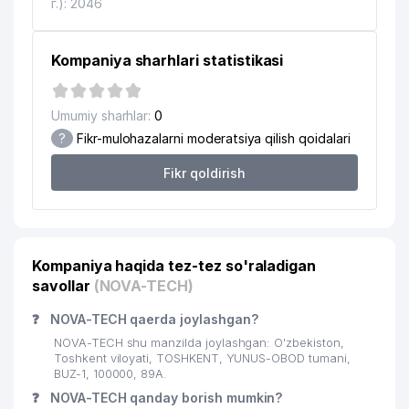
г.): 2046
Kompaniya sharhlari statistikasi
Umumiy sharhlar:
0
?
Fikr-mulohazalarni moderatsiya qilish qoidalari
Fikr qoldirish
Kompaniya haqida tez-tez so'raladigan
savollar
(NOVA-TECH)
❓
NOVA-TECH qaerda joylashgan?
NOVA-TECH shu manzilda joylashgan: O'zbekiston,
Toshkent viloyati, TOSHKENT, YUNUS-OBOD tumani,
BUZ-1, 100000, 89А.
❓
NOVA-TECH qanday borish mumkin?