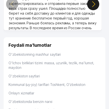
зарегистрировалась и отправила первые заказы,
весь страх сразу ушел. Площадка полностью
берет на себя доставку до клиентов и для одежды
тут хранение бесплатное первый год, хорошая
экономия. Раньше боялась рекламы, а теперь вижу
результаты. В последнее время из России очень
много заказывают, а вначале только по
Узбекистану брали, но вяло. Удалось раскрутиться,
дальше развиваюсь потихоньку😊
Foydali ma'lumotlar
Hamida 03.08.2026 12:45:39
O'zbekistonning mashhur saytlari
O'lchov birliklari tizimi: massa, uzunlik, tezlik, ma'lumot,
maydon
O'zbekiston saytlari
Kommunal (uy-joy) tariflari Toshkent, O‘zbekiston
Onlayn xizmatlar
O'zbekistonda benzin narxi