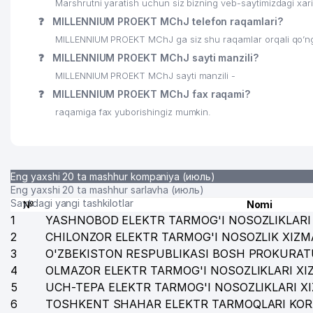
Marshrutni yaratish uchun siz bizning veb-saytimizdagi xa
❓
MILLENNIUM PROEKT MChJ telefon raqamlari?
25
NARGIZA TUMARIS XUSUSIY FIRMASI
MILLENNIUM PROEKT MChJ ga siz shu raqamlar orqali qo’ng’
26
SUNMIX ZET XUSUSIY KORXONASI
❓
MILLENNIUM PROEKT MChJ sayti manzili?
27
MILLENNIUM PROEKT MChJ sayti manzili -
LYUKS-YULIYA MChJ
❓
MILLENNIUM PROEKT MChJ fax raqami?
28
MODERN FASHION MChJ
raqamiga fax yuborishingiz mumkin.
29
ILDAM QURILISH SERVIS MChJ
30
FOOD EXPRESS SERVIS MChJ
Eng yaxshi 20 ta mashhur kompaniya (июль)
31
DE-LUNZ MChJ
Eng yaxshi 20 ta mashhur sarlavha (июль)
Saytdagi yangi tashkilotlar
№
Nomi
32
BOLALAR BOG'CHASI №558 BOYCHECHAK AK
1
YASHNOBOD ELEKTR TARMOG'I NOSOZLIKLARI 
2
CHILONZOR ELEKTR TARMOG'I NOSOZLIK XIZM
33
GOOD DOCTOR SERVICE MChJ
3
O'ZBEKISTON RESPUBLIKASI BOSH PROKURAT
34
RUBIN COLOR MChJ
4
OLMAZOR ELEKTR TARMOG'I NOSOZLIKLARI XI
5
UCH-TEPA ELEKTR TARMOG'I NOSOZLIKLARI X
35
GO'ZAL KOMMUNAL UY-JOY MULK SHIRKATI
6
TOSHKENT SHAHAR ELEKTR TARMOQLARI KOR