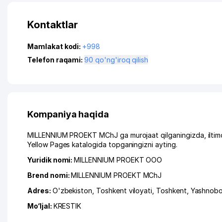
Kontaktlar
Mamlakat kodi:
+998
Telefon raqami:
90 qo'ng'iroq qilish
Kompaniya haqida
MILLENNIUM PROEKT MChJ ga murojaat qilganingizda, iltimo
Yellow Pages katalogida topganingizni ayting.
Yuridik nomi:
MILLENNIUM PROEKT ООО
Brend nomi:
MILLENNIUM PROEKT MChJ
Adres:
O'zbekiston,
Toshkent viloyati
,
Toshkent
,
Yashnobo
Mo‘ljal:
KRESTIK