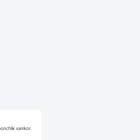
462 м
462 м
485 м
495 м
501 м
510 м
533 м
539 м
545 м
582 м
OZON MChJ
613 м
honchlik xamkor.
Зашел на Озон в
Узбекистане почти
625 м