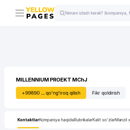
MILLENNIUM PROEKT MChJ
+99890 ... qo'ng'iroq qilish
Fikr qoldirish
Kontaktlar
Kompaniya haqida
Rubrikalar
Kalit so'zlar
Manzil x