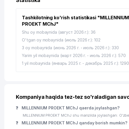
Statistika
VATAN OZBEKISTON RESPUBLIKASI NNT QUROLLI M
14
FAXRIYLARNING XAYRIYA JAMGARMASI
Tashkilotning ko'rish statistikasi "MILLENNIUM
PROEKT MChJ"
15
CHENSON MChJ
Shu oy mobaynida (август 2026 г.): 36
16
NOZIMA STYLE BUSINESS MChJ
O'tgan oy mobaynida (июль 2026 г.): 102
3 oy mobaynida (июнь 2026 г. - июль 2026 г.): 330
17
TOHIR KOMMUNAL UY-JOY MULK SHIRKATI
Yarim yil mobaynida (март 2026 г. - июль 2026 г.): 570
18
VATANDOSH MAHALLA QO'MITASI
1 yil mobaynida (январь 2025 г. - декабрь 2025 г.): 129
19
LAZAR I YULIYA MChJ
20
ELEKTR QURILISH BIZNES XUSUSIY KORXONASI
21
YASKANAMU FUTURE MChJ
Kompaniya haqida tez-tez so'raladigan savo
22
UMUMIY O'RTA TA'LIM MAKTABI №255
❓
MILLENNIUM PROEKT MChJ qaerda joylashgan?
23
MILLENNIUM PROEKT MChJ shu manzilda joylashgan: O'zbe
IDEAL SHOHRUX SERVIS XUSUSIY KORXONASI
❓
MILLENNIUM PROEKT MChJ qanday borish mumkin?
24
DIYORA SERVIS KOMMUNAL UY-JOY MULK SHIRKATI