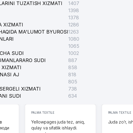
ARINI TUZATISH XIZMATI
1407
1398
1378
 XIZMATI
1286
HAQIDA MA'LUMOT BYUROSI
1263
NLARI
1080
1065
ICHA SUDI
1002
TUMANLARARO SUDI
887
 XIZMATI
858
IJRO BYUROSI YASHNOBOD TUMAN BO'LIMI
NASI AJ
818
805
SERGELI XIZMATI
738
ANI SUDI
634
 IJRO BYUROSI TOSHKENT SHAHAR BOSHKARMASI
PALMA TEXTILE
PALMA TEXTILE
в
Yellowpages juda tez, aniq,
Juda zo’r, is
 люди
qulay va sifatlik ishlaydi.
K YASHNOBOD FILIALI