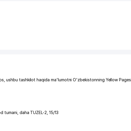
s, ushbu tashkilot haqida ma'lumotni O'zbekistonning Yellow Page
d tumani
,
daha TUZEL-2
, 15/13