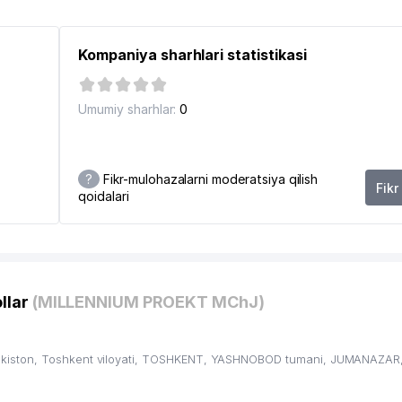
OJAROLAR ANTITERRORISTIK KURASH QURBONLARI NOGIRON
Kompaniya sharhlari statistikasi
Umumiy sharhlar:
0
?
Fikr-mulohazalarni moderatsiya qilish
Fikr
qoidalari
0
llar
(MILLENNIUM PROEKT MChJ)
kiston, Toshkent viloyati, TOSHKENT, YASHNOBOD tumani, JUMANAZAR, 