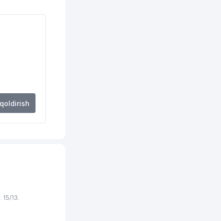
280 м
285 м
289 м
301 м
329 м
 qoldirish
336 м
338 м
338 м
339 м
15/13.
340 м
342 м