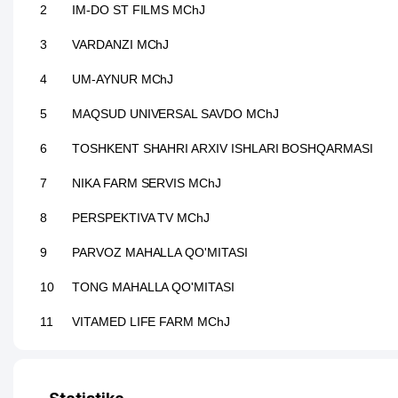
2
IM-DO ST FILMS MChJ
3
VARDANZI MChJ
4
UM-AYNUR MChJ
5
MAQSUD UNIVERSAL SAVDO MChJ
6
TOSHKENT SHAHRI ARXIV ISHLARI BOSHQARMASI
7
NIKA FARM SERVIS MChJ
8
PERSPEKTIVA TV MChJ
9
PARVOZ MAHALLA QO'MITASI
10
TONG MAHALLA QO'MITASI
11
VITAMED LIFE FARM MChJ
12
11-SONLI MADANIYAT VA AXOLI DAM OLISH MARKAZI
13
KOREYA MADANIYATI VA SAN'ATI SAROYI