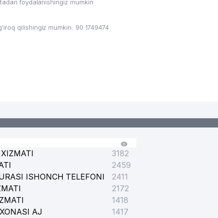
ritadan foydalanishingiz mumkin
iroq qilishingiz mumkin: 90 1749474
XIZMATI
3182
ATI
2459
URASI ISHONCH TELEFONI
2411
ZMATI
2172
IZMATI
1418
XONASI AJ
1417