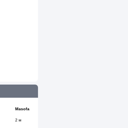
Masofa
2 м