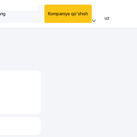
ang
Kompaniya qo'shish
uz