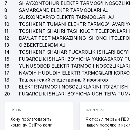
7
SHAYXONTOHUR ELEKTR TARMOG'I NOSOZLIKL
36
DOMLA ZODA MChJ
8
SAMARQAND ELEKTR TARMOQLARI AJ
37
GENERAL MAXIMUS STAR MChJ
9
SURXONDARYO ELEKTR TARMOQLARI AJ
10
TOSHKENT TUMANI ELEKTR TARMOG'I AVARIYA
38
SAIDJANOVA F.P. YAKKA TARTIBDAGI TADBIRKOR
11
TOSHKENT SHAHRI TASHKILOT TELEFONLARI 
12
39
DAVLAT TEST MARKAZINING ISHONCH TELEFO
MEGA DENT MChJ
13
O'ZBEKTELEKOM AJ
40
AL-YUSUF EXCLUSIVE MChJ
14
TOSHKENT SHAHAR FUQAROLIK ISHLARI BO'Y
15
FUQAROLIK ISHLARI BO'YICHA YAKKASAROY 
41
NEO FASHION MChJ
16
YUNUSOBOD ELEKTR TARMOG'I NOSOZLIKLARI
42
O'zbR. BOSH PROKURATURA HUZURIDAGI MAJBURIY 
17
NAVOIY HUDUDIY ELEKTR TARMOQLARI KORXO
18
Ташкентский следственный изолятор
43
PULMAN MChJ
19
ELEKTRTARMOG'I NOSOZLIKLARINI TO'ZATISH 
20
FUQAROLIK ISHLARI BO'YICHA UCH-TEPA TUM
44
PER ASPERA AD ASTRA MChJ
45
O'zbR. BOSH PROKURATURA HUZURIDAGI MAJBURIY
CallPro
OZON MChJ
46
UMUMIY O'RTA TA'LIM MAKTABI №282
Хочу поблагодарить
Я открыл первый ПВЗ 
команду CallPro колл-
нашем поселке и как
47
IPOTEKA BANK AKTSIYADORLIK TIJORAT IPOTEKA BAN