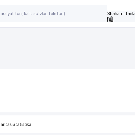
Shaharni tanl
aritasi
Statistika