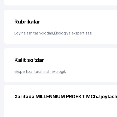
Rubrikalar
Loyihalash tashkilotlari
,
Ekologiya ekspertizasi
Kalit so'zlar
ekspertiza, tekshirish
,
ekologik
Xaritada MILLENNIUM PROEKT MChJ joylash