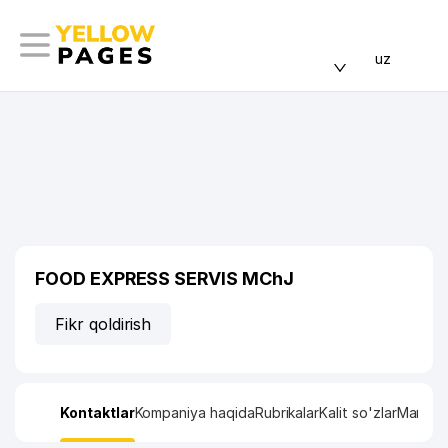
uz
FOOD EXPRESS SERVIS MChJ
Fikr qoldirish
Kontaktlar
Kompaniya haqida
Rubrikalar
Kalit so'zlar
Manzil x