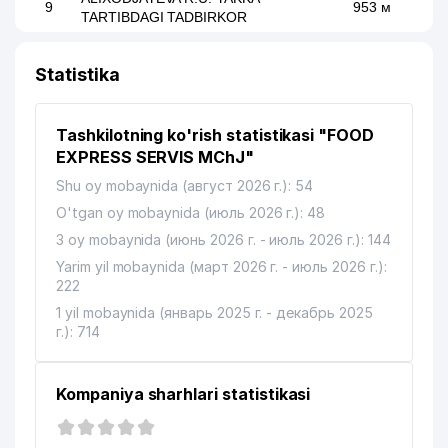
9
953 м
TARTIBDAGI TADBIRKOR
Statistika
Tashkilotning ko'rish statistikasi "FOOD
EXPRESS SERVIS MChJ"
Shu oy mobaynida (август 2026 г.): 54
O'tgan oy mobaynida (июль 2026 г.): 48
3 oy mobaynida (июнь 2026 г. - июль 2026 г.): 144
Yarim yil mobaynida (март 2026 г. - июль 2026 г.):
222
1 yil mobaynida (январь 2025 г. - декабрь 2025
г.): 714
Kompaniya sharhlari statistikasi