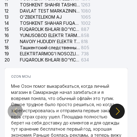
11
TOSHKENT SHAHRI TASHKILOT TELEFONLARI HAQIDA MA'LUMOT BYUROSI
1263
12
DAVLAT TEST MARKAZINING ISHONCH TELEFONLARI
1080
13
O'ZBEKTELEKOM AJ
1065
14
TOSHKENT SHAHAR FUQAROLIK ISHLARI BO'YICHA SUDI
1002
15
FUQAROLIK ISHLARI BO'YICHA YAKKASAROY TUMANLARARO SUDI
887
16
YUNUSOBOD ELEKTR TARMOG'I NOSOZLIKLARI XIZMATI
858
17
NAVOIY HUDUDIY ELEKTR TARMOQLARI KORXONASI AJ
818
18
Ташкентский следственный изолятор
805
19
ELEKTRTARMOG'I NOSOZLIKLARINI TO'ZATISH SERGELI XIZMATI
738
20
FUQAROLIK ISHLARI BO'YICHA UCH-TEPA TUMANI SUDI
634
OZON MChJ
Мне Озон помог выкарабкаться, когда личный
магазин в Самарканде начал загибаться и я
вовремя поняла, что обычный офлайн это тупик.
Самое трудное было просто решиться, но когда
зарегистрировалась и отправила первые заказы,
весь страх сразу ушел. Площадка полностью
берет на себя доставку до клиентов и для одежды
тут хранение бесплатное первый год, хорошая
экономия. Раньше боялась рекламы, а теперь вижу