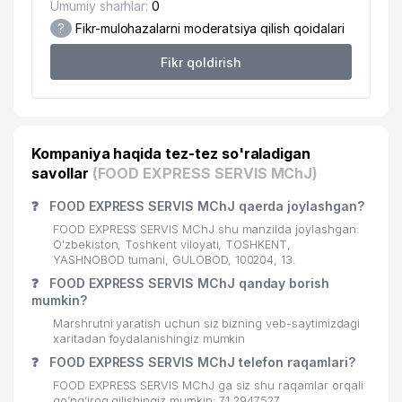
Umumiy sharhlar:
0
?
Fikr-mulohazalarni moderatsiya qilish qoidalari
Fikr qoldirish
Kompaniya haqida tez-tez so'raladigan
savollar
(FOOD EXPRESS SERVIS MChJ)
❓
FOOD EXPRESS SERVIS MChJ qaerda joylashgan?
FOOD EXPRESS SERVIS MChJ shu manzilda joylashgan:
O'zbekiston, Toshkent viloyati, TOSHKENT,
YASHNOBOD tumani, GULOBOD, 100204, 13.
❓
FOOD EXPRESS SERVIS MChJ qanday borish
mumkin?
Marshrutni yaratish uchun siz bizning veb-saytimizdagi
xaritadan foydalanishingiz mumkin
❓
FOOD EXPRESS SERVIS MChJ telefon raqamlari?
FOOD EXPRESS SERVIS MChJ ga siz shu raqamlar orqali
qo’ng’iroq qilishingiz mumkin: 71 2947527