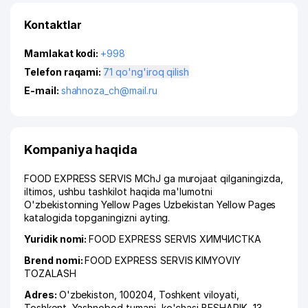
Kontaktlar
Mamlakat kodi:
+998
Telefon raqami:
71 qo'ng'iroq qilish
E-mail:
shahnoza_ch@mail.ru
Kompaniya haqida
FOOD EXPRESS SERVIS MChJ ga murojaat qilganingizda,
iltimos, ushbu tashkilot haqida ma'lumotni
O'zbekistonning Yellow Pages Uzbekistan Yellow Pages
katalogida topganingizni ayting.
Yuridik nomi:
FOOD EXPRESS SERVIS ХИМЧИСТКА
Brend nomi:
FOOD EXPRESS SERVIS KIMYOVIY
TOZALASH
Adres:
O'zbekiston, 100204,
Toshkent viloyati
,
Toshkent
,
Yashnobod tumani
,
ko'chasi BESHARIK
, 13