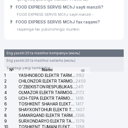
❓
FOOD EXPRESS SERVIS MChJ sayti manzili?
FOOD EXPRESS SERVIS MChJ sayti manzili -
❓
FOOD EXPRESS SERVIS MChJ fax raqami?
raqamiga fax yuborishingiz mumkin.
Eng yaxshi 20 ta mashhur kompaniya (июль)
Eng yaxshi 20 ta mashhur sarlavha (июль)
Saytdagi yangi tashkilotlar
№
Nomi
1
YASHNOBOD ELEKTR TARMOG'I NOSOZLIKLARI XIZMATI
3182
2
CHILONZOR ELEKTR TARMOG'I NOSOZLIK XIZMATI
2459
3
O'ZBEKISTON RESPUBLIKASI BOSH PROKURATURASI ISHONCH TELEFONI
2411
4
OLMAZOR ELEKTR TARMOG'I NOSOZLIKLARI XIZMATI
2172
5
UCH-TEPA ELEKTR TARMOG'I NOSOZLIKLARI XIZMATI
1418
6
TOSHKENT SHAHAR ELEKTR TARMOQLARI KORXONASI AJ
1417
7
SHAYXONTOHUR ELEKTR TARMOG'I NOSOZLIKLARINI TUZATISH XIZMATI
1407
8
SAMARQAND ELEKTR TARMOQLARI AJ
1398
9
SURXONDARYO ELEKTR TARMOQLARI AJ
1378
10
TOSHKENT TUMANI ELEKTR TARMOG'I AVARIYA XIZMATI
1286