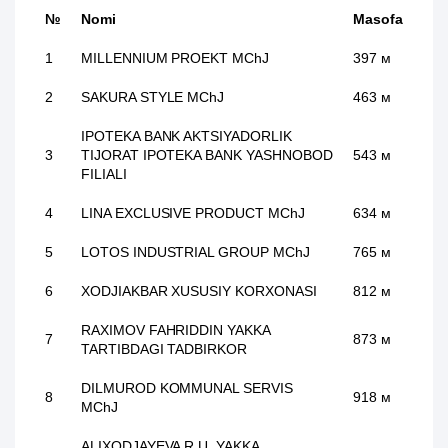
№
Nomi
Masofa
1
MILLENNIUM PROEKT MChJ
397 м
2
SAKURA STYLE MChJ
463 м
IPOTEKA BANK AKTSIYADORLIK
3
TIJORAT IPOTEKA BANK YASHNOBOD
543 м
FILIALI
4
LINA EXCLUSIVE PRODUCT MChJ
634 м
5
LOTOS INDUSTRIAL GROUP MChJ
765 м
6
XODJIAKBAR XUSUSIY KORXONASI
812 м
RAXIMOV FAHRIDDIN YAKKA
7
873 м
TARTIBDAGI TADBIRKOR
DILMUROD KOMMUNAL SERVIS
8
918 м
MChJ
ALIXODJAYEVA R.U. YAKKA