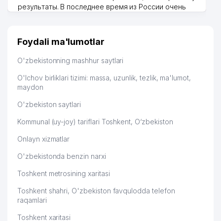
результаты. В последнее время из России очень
много заказывают, а вначале только по
Узбекистану брали, но вяло. Удалось раскрутиться,
дальше развиваюсь потихоньку😊
Foydali ma'lumotlar
Hamida 03.08.2026 12:45:39
O'zbekistonning mashhur saytlari
O'lchov birliklari tizimi: massa, uzunlik, tezlik, ma'lumot,
maydon
O'zbekiston saytlari
Kommunal (uy-joy) tariflari Toshkent, O‘zbekiston
Onlayn xizmatlar
O'zbekistonda benzin narxi
Toshkent metrosining xaritasi
Toshkent shahri, O'zbekiston favqulodda telefon
raqamlari
Toshkent xaritasi