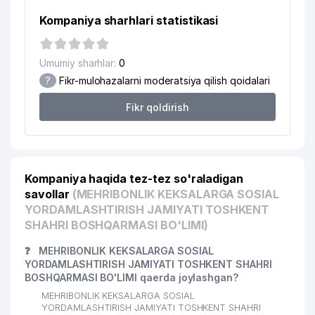
Kompaniya sharhlari statistikasi
18
TAMARA XONIM UY-MUZEYI
880 м
19
AL-DARHON MChJ
914 м
Umumiy sharhlar:
0
GOLDEN HOUSE DEVELOPMENT
?
Fikr-mulohazalarni moderatsiya qilish qoidalari
20
916 м
MChJ
Fikr qoldirish
21
DATEX SYSTEMS MChJ
932 м
22
EVENTUS SERVICE GROUP MChJ
945 м
Kompaniya haqida tez-tez so'raladigan
savollar
(MEHRIBONLIK KEKSALARGA SOSIAL
YORDAMLASHTIRISH JAMIYATI TOSHKENT
SHAHRI BOSHQARMASI BO'LIMI)
❓
MEHRIBONLIK KEKSALARGA SOSIAL
YORDAMLASHTIRISH JAMIYATI TOSHKENT SHAHRI
BOSHQARMASI BO'LIMI qaerda joylashgan?
MEHRIBONLIK KEKSALARGA SOSIAL
YORDAMLASHTIRISH JAMIYATI TOSHKENT SHAHRI