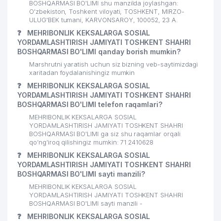
BOSHQARMASI BO'LIMI shu manzilda joylashgan:
O'zbekiston, Toshkent viloyati, TOSHKENT, MIRZO-
ULUG'BEK tumani, KARVONSAROY, 100052, 23 А.
❓
MEHRIBONLIK KEKSALARGA SOSIAL
YORDAMLASHTIRISH JAMIYATI TOSHKENT SHAHRI
BOSHQARMASI BO'LIMI qanday borish mumkin?
Marshrutni yaratish uchun siz bizning veb-saytimizdagi
xaritadan foydalanishingiz mumkin
❓
MEHRIBONLIK KEKSALARGA SOSIAL
YORDAMLASHTIRISH JAMIYATI TOSHKENT SHAHRI
BOSHQARMASI BO'LIMI telefon raqamlari?
MEHRIBONLIK KEKSALARGA SOSIAL
YORDAMLASHTIRISH JAMIYATI TOSHKENT SHAHRI
BOSHQARMASI BO'LIMI ga siz shu raqamlar orqali
qo’ng’iroq qilishingiz mumkin: 71 2410628
❓
MEHRIBONLIK KEKSALARGA SOSIAL
YORDAMLASHTIRISH JAMIYATI TOSHKENT SHAHRI
BOSHQARMASI BO'LIMI sayti manzili?
MEHRIBONLIK KEKSALARGA SOSIAL
YORDAMLASHTIRISH JAMIYATI TOSHKENT SHAHRI
BOSHQARMASI BO'LIMI sayti manzili -
❓
MEHRIBONLIK KEKSALARGA SOSIAL