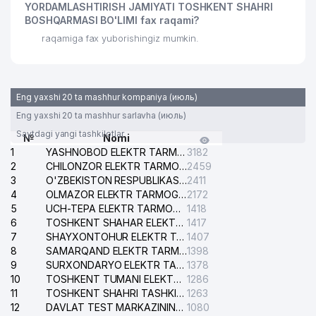
YORDAMLASHTIRISH JAMIYATI TOSHKENT SHAHRI
BOSHQARMASI BO'LIMI fax raqami?
raqamiga fax yuborishingiz mumkin.
Eng yaxshi 20 ta mashhur kompaniya (июль)
Eng yaxshi 20 ta mashhur sarlavha (июль)
Saytdagi yangi tashkilotlar
№
Nomi
1
YASHNOBOD ELEKTR TARMOG'I NOSOZLIKLARI XIZMATI
3182
2
CHILONZOR ELEKTR TARMOG'I NOSOZLIK XIZMATI
2459
3
O'ZBEKISTON RESPUBLIKASI BOSH PROKURATURASI ISHONCH TELEFONI
2411
4
OLMAZOR ELEKTR TARMOG'I NOSOZLIKLARI XIZMATI
2172
5
UCH-TEPA ELEKTR TARMOG'I NOSOZLIKLARI XIZMATI
1418
6
TOSHKENT SHAHAR ELEKTR TARMOQLARI KORXONASI AJ
1417
7
SHAYXONTOHUR ELEKTR TARMOG'I NOSOZLIKLARINI TUZATISH XIZMATI
1407
8
SAMARQAND ELEKTR TARMOQLARI AJ
1398
9
SURXONDARYO ELEKTR TARMOQLARI AJ
1378
10
TOSHKENT TUMANI ELEKTR TARMOG'I AVARIYA XIZMATI
1286
11
TOSHKENT SHAHRI TASHKILOT TELEFONLARI HAQIDA MA'LUMOT BYUROSI
1263
12
DAVLAT TEST MARKAZINING ISHONCH TELEFONLARI
1080