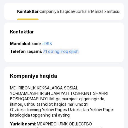
Kontaktlar
Kompaniya haqida
Rubrikalar
Manzil xaritasi
Stati
Kontaktlar
Mamlakat kodi:
+998
Telefon raqami:
71 qo'ng'iroq qilish
Kompaniya haqida
MEHRIBONLIK KEKSALARGA SOSIAL
YORDAMLASHTIRISH JAMIYATI TOSHKENT SHAHRI
BOSHQARMASI BO'LIMI ga murojaat qilganingizda,
iltimos, ushbu tashkilot haqida ma'lumotni
O'zbekistonning Yellow Pages Uzbekistan Yellow Pages
katalogida topganingizni ayting.
Yuridik nomi:
МЕХРИБОНЛИК ОБЩЕСТВО