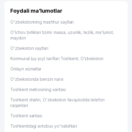
Узбекистану брали, но вяло. Удалось раскрутиться,
дальше развиваюсь потихоньку😊
Foydali ma'lumotlar
Hamida 03.08.2026 12:45:39
O'zbekistonning mashhur saytlari
O'lchov birliklari tizimi: massa, uzunlik, tezlik, ma'lumot,
maydon
O'zbekiston saytlari
Kommunal (uy-joy) tariflari Toshkent, O‘zbekiston
Onlayn xizmatlar
O'zbekistonda benzin narxi
Toshkent metrosining xaritasi
Toshkent shahri, O'zbekiston favqulodda telefon
raqamlari
Toshkent xaritasi
Toshkentdagi avtobus yo'nalishlari