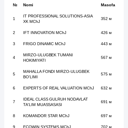
№
Nomi
Masofa
IT PROFESSIONAL SOLUTIONS-ASIA
1
352 м
XK MChJ
2
IFT INNOVATION MChJ
426 м
3
FRIGO DINAMIC MChJ
443 м
MIRZO-ULUGBEK TUMANI
4
567 м
HOKIMIYATI
MAHALLA FONDI MIRZO-ULUGBEK
5
575 м
BO'LIMI
6
EXPERTS OF REAL VALUATION MChJ
632 м
IDEAL CLASS GULRUH NODAVLAT
7
691 м
TA'LIM MUASSASASI
8
KOMANDOR STAR MChJ
697 м
9
ECOWIN SYSTEMS MChJ
702 м