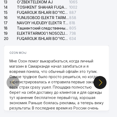
13
O'ZBEKTELEKOM AJ
1065
14
TOSHKENT SHAHAR FUQAROLIK ISHLARI BO'YICHA SUDI
1002
15
FUQAROLIK ISHLARI BO'YICHA YAKKASAROY TUMANLARARO SUDI
887
16
YUNUSOBOD ELEKTR TARMOG'I NOSOZLIKLARI XIZMATI
858
17
NAVOIY HUDUDIY ELEKTR TARMOQLARI KORXONASI AJ
818
18
Ташкентский следственный изолятор
805
19
ELEKTRTARMOG'I NOSOZLIKLARINI TO'ZATISH SERGELI XIZMATI
738
20
FUQAROLIK ISHLARI BO'YICHA UCH-TEPA TUMANI SUDI
634
OZON MChJ
Мне Озон помог выкарабкаться, когда личный
магазин в Самарканде начал загибаться и я
вовремя поняла, что обычный офлайн это тупик.
Самое трудное было просто решиться, но когда
зарегистрировалась и отправила первые заказы,
весь страх сразу ушел. Площадка полностью
берет на себя доставку до клиентов и для одежды
тут хранение бесплатное первый год, хорошая
экономия. Раньше боялась рекламы, а теперь вижу
результаты. В последнее время из России очень
много заказывают, а вначале только по