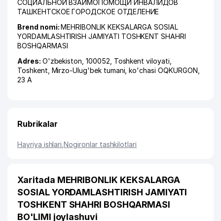
СОЦИАЛЬНОЙ ВЗАИМОПОМОЩИ ИНВАЛИДОВ
ТАШКЕНТСКОЕ ГОРОДСКОЕ ОТДЕЛЕНИЕ
Brend nomi:
MEHRIBONLIK KEKSALARGA SOSIAL
YORDAMLASHTIRISH JAMIYATI TOSHKENT SHAHRI
BOSHQARMASI
Adres:
O'zbekiston, 100052,
Toshkent viloyati
,
Toshkent
,
Mirzo-Ulug'bek tumani
,
ko'chasi OQKURGON
,
23 А
Rubrikalar
Hayriya ishlari
,
Nogironlar tashkilotlari
Xaritada MEHRIBONLIK KEKSALARGA
SOSIAL YORDAMLASHTIRISH JAMIYATI
TOSHKENT SHAHRI BOSHQARMASI
BO'LIMI joylashuvi