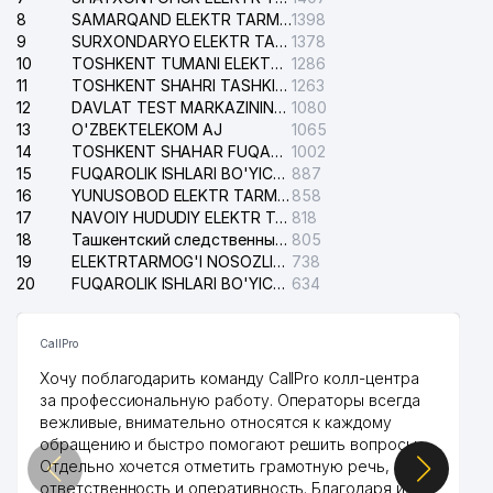
8
SAMARQAND ELEKTR TARMOQLARI AJ
1398
9
SURXONDARYO ELEKTR TARMOQLARI AJ
1378
10
TOSHKENT TUMANI ELEKTR TARMOG'I AVARIYA XIZMATI
1286
11
TOSHKENT SHAHRI TASHKILOT TELEFONLARI HAQIDA MA'LUMOT BYUROSI
1263
12
DAVLAT TEST MARKAZINING ISHONCH TELEFONLARI
1080
13
O'ZBEKTELEKOM AJ
1065
14
TOSHKENT SHAHAR FUQAROLIK ISHLARI BO'YICHA SUDI
1002
15
FUQAROLIK ISHLARI BO'YICHA YAKKASAROY TUMANLARARO SUDI
887
16
YUNUSOBOD ELEKTR TARMOG'I NOSOZLIKLARI XIZMATI
858
17
NAVOIY HUDUDIY ELEKTR TARMOQLARI KORXONASI AJ
818
18
Ташкентский следственный изолятор
805
19
ELEKTRTARMOG'I NOSOZLIKLARINI TO'ZATISH SERGELI XIZMATI
738
20
FUQAROLIK ISHLARI BO'YICHA UCH-TEPA TUMANI SUDI
634
CallPro
Хочу поблагодарить команду CallPro колл-центра
за профессиональную работу. Операторы всегда
вежливые, внимательно относятся к каждому
обращению и быстро помогают решить вопросы.
Отдельно хочется отметить грамотную речь,
ответственность и оперативность. Благодаря их