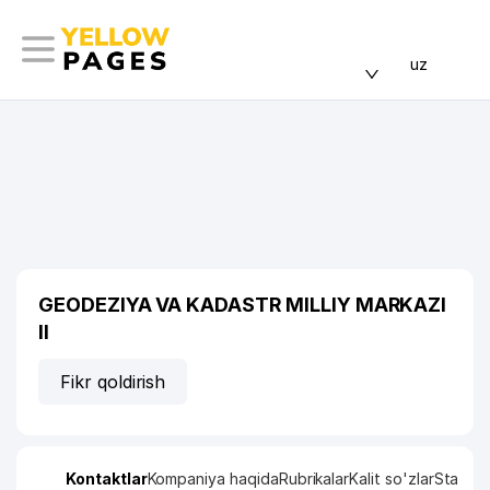
uz
GEODEZIYA VA KADASTR MILLIY MARKAZI
II
Fikr qoldirish
Kontaktlar
Kompaniya haqida
Rubrikalar
Kalit so'zlar
Statisti