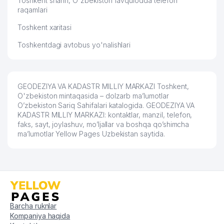
Toshkent shahri, O'zbekiston favqulodda telefon
raqamlari
Toshkent xaritasi
Toshkentdagi avtobus yo'nalishlari
GEODEZIYA VA KADASTR MILLIY MARKAZI Toshkent,
O'zbekiston mintaqasida – dolzarb ma’lumotlar
O’zbekiston Sariq Sahifalari katalogida. GEODEZIYA VA
KADASTR MILLIY MARKAZI: kontaktlar, manzil, telefon,
faks, sayt, joylashuv, mo’ljallar va boshqa qo’shimcha
ma’lumotlar Yellow Pages Uzbekistan saytida.
Barcha ruknlar
Kompaniya haqida