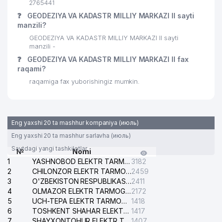
2765441
❓
GEODEZIYA VA KADASTR MILLIY MARKAZI II sayti
manzili?
GEODEZIYA VA KADASTR MILLIY MARKAZI II sayti
manzili -
❓
GEODEZIYA VA KADASTR MILLIY MARKAZI II fax
raqami?
raqamiga fax yuborishingiz mumkin.
Eng yaxshi 20 ta mashhur kompaniya (июль)
Eng yaxshi 20 ta mashhur sarlavha (июль)
Saytdagi yangi tashkilotlar
№
Nomi
1
YASHNOBOD ELEKTR TARMOG'I NOSOZLIKLARI XIZMATI
3182
2
CHILONZOR ELEKTR TARMOG'I NOSOZLIK XIZMATI
2459
3
O'ZBEKISTON RESPUBLIKASI BOSH PROKURATURASI ISHONCH TELEFONI
2411
4
OLMAZOR ELEKTR TARMOG'I NOSOZLIKLARI XIZMATI
2172
5
UCH-TEPA ELEKTR TARMOG'I NOSOZLIKLARI XIZMATI
1418
6
TOSHKENT SHAHAR ELEKTR TARMOQLARI KORXONASI AJ
1417
7
SHAYXONTOHUR ELEKTR TARMOG'I NOSOZLIKLARINI TUZATISH XIZMATI
1407