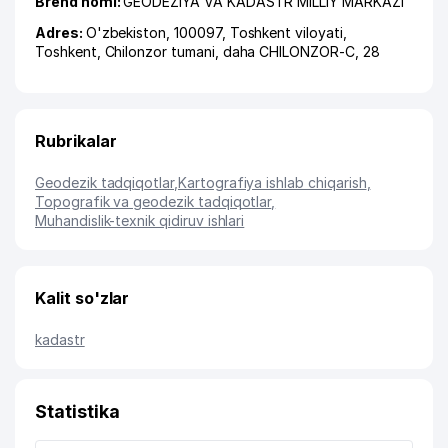
Brend nomi:
GEODEZIYA VA KADASTR MILLIY MARKAZI
Adres:
O'zbekiston, 100097,
Toshkent viloyati
,
Toshkent
,
Chilonzor tumani
,
daha CHILONZOR-C
, 28
Rubrikalar
Geodezik tadqiqotlar
,
Kartografiya ishlab chiqarish
,
Topografik va geodezik tadqiqotlar
,
Muhandislik-texnik qidiruv ishlari
Kalit so'zlar
kadastr
Statistika