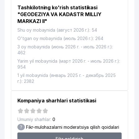
Tashkilotning ko'rish statistikasi
"GEODEZIYA VA KADASTR MILLIY
MARKAZI II"
Shu oy mobaynida (август 2026 г.): 54
O'tgan oy mobaynida (июль 2026 г.): 264
3 oy mobaynida (июнь 2026 г. - июль 2026 г.):
462
Yarim yil mobaynida (март 2026 г. - июль 2026 г.):
954
1 yil mobaynida (январь 2025 г. - декабрь 2025
г.): 2382
Kompaniya sharhlari statistikasi
Umumiy sharhlar:
0
?
Fikr-mulohazalarni moderatsiya qilish qoidalari
Fikr qoldirish