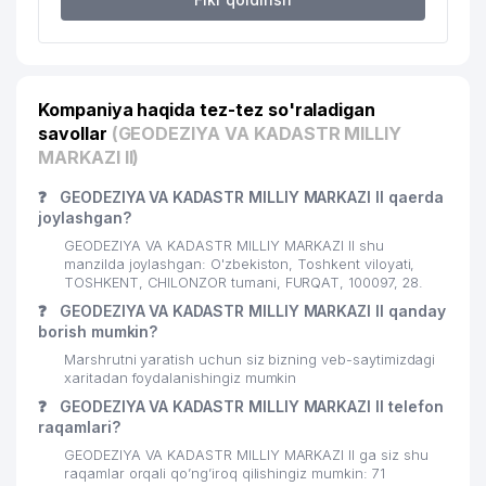
Kompaniya haqida tez-tez so'raladigan
savollar
(GEODEZIYA VA KADASTR MILLIY
MARKAZI II)
❓
GEODEZIYA VA KADASTR MILLIY MARKAZI II qaerda
joylashgan?
GEODEZIYA VA KADASTR MILLIY MARKAZI II shu
manzilda joylashgan: O'zbekiston, Toshkent viloyati,
TOSHKENT, CHILONZOR tumani, FURQAT, 100097, 28.
❓
GEODEZIYA VA KADASTR MILLIY MARKAZI II qanday
borish mumkin?
Marshrutni yaratish uchun siz bizning veb-saytimizdagi
xaritadan foydalanishingiz mumkin
❓
GEODEZIYA VA KADASTR MILLIY MARKAZI II telefon
raqamlari?
GEODEZIYA VA KADASTR MILLIY MARKAZI II ga siz shu
raqamlar orqali qo’ng’iroq qilishingiz mumkin: 71