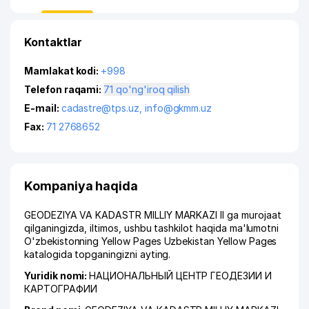
Kontaktlar
Mamlakat kodi:
+998
Telefon raqami:
71 qo'ng'iroq qilish
E-mail:
cadastre@tps.uz
,
info@gkmm.uz
Fax:
71 2768652
Kompaniya haqida
GEODEZIYA VA KADASTR MILLIY MARKAZI II ga murojaat
qilganingizda, iltimos, ushbu tashkilot haqida ma'lumotni
O'zbekistonning Yellow Pages Uzbekistan Yellow Pages
katalogida topganingizni ayting.
Yuridik nomi:
НАЦИОНАЛЬНЫЙ ЦЕНТР ГЕОДЕЗИИ И
КАРТОГРАФИИ