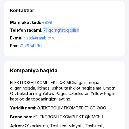
Kontaktlar
Mamlakat kodi:
+998
Telefon raqami:
71 qo'ng'iroq qilish
E-mail:
istel@rambler.ru
Fax:
71 2954290
Kompaniya haqida
ELEKTROSHITKOMPLEKT QK MChJ ga murojaat
qilganingizda, iltimos, ushbu tashkilot haqida ma'lumotni
O'zbekistonning Yellow Pages Uzbekistan Yellow Pages
katalogida topganingizni ayting.
Yuridik nomi:
ЭЛЕКТРОЩИТКОМПЛЕКТ СП ООО
Brend nomi:
ELEKTROSHITKOMPLEKT QK MChJ
Adres:
O'zbekiston,
Toshkent viloyati
,
Toshkent
,