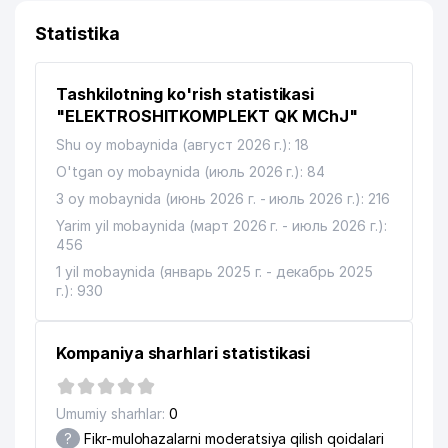
Statistika
Tashkilotning ko'rish statistikasi
"ELEKTROSHITKOMPLEKT QK MChJ"
Shu oy mobaynida (август 2026 г.): 18
O'tgan oy mobaynida (июль 2026 г.): 84
3 oy mobaynida (июнь 2026 г. - июль 2026 г.): 216
Yarim yil mobaynida (март 2026 г. - июль 2026 г.):
456
1 yil mobaynida (январь 2025 г. - декабрь 2025
г.): 930
Kompaniya sharhlari statistikasi
Umumiy sharhlar:
0
?
Fikr-mulohazalarni moderatsiya qilish qoidalari