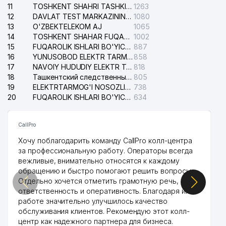
11
TOSHKENT SHAHRI TASHKILOT TELEFONLARI HAQIDA MA'LUMOT BYUROSI
1263
12
DAVLAT TEST MARKAZINING ISHONCH TELEFONLARI
1080
13
O'ZBEKTELEKOM AJ
1065
14
TOSHKENT SHAHAR FUQAROLIK ISHLARI BO'YICHA SUDI
1002
15
FUQAROLIK ISHLARI BO'YICHA YAKKASAROY TUMANLARARO SUDI
887
16
YUNUSOBOD ELEKTR TARMOG'I NOSOZLIKLARI XIZMATI
858
17
NAVOIY HUDUDIY ELEKTR TARMOQLARI KORXONASI AJ
818
18
Ташкентский следственный изолятор
805
19
ELEKTRTARMOG'I NOSOZLIKLARINI TO'ZATISH SERGELI XIZMATI
738
20
FUQAROLIK ISHLARI BO'YICHA UCH-TEPA TUMANI SUDI
634
CallPro
Хочу поблагодарить команду CallPro колл-центра
за профессиональную работу. Операторы всегда
вежливые, внимательно относятся к каждому
обращению и быстро помогают решить вопросы.
Отдельно хочется отметить грамотную речь,
ответственность и оперативность. Благодаря их
работе значительно улучшилось качество
обслуживания клиентов. Рекомендую этот колл-
центр как надежного партнера для бизнеса.