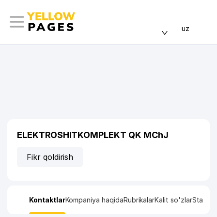
uz
ELEKTROSHITKOMPLEKT QK MChJ
Fikr qoldirish
Kontaktlar
Kompaniya haqida
Rubrikalar
Kalit so'zlar
Statisti