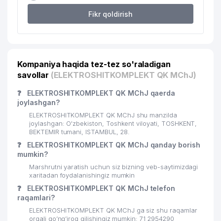
Fikr qoldirish
Kompaniya haqida tez-tez so'raladigan
savollar
(ELEKTROSHITKOMPLEKT QK MChJ)
❓
ELEKTROSHITKOMPLEKT QK MChJ qaerda
joylashgan?
ELEKTROSHITKOMPLEKT QK MChJ shu manzilda
joylashgan: O'zbekiston, Toshkent viloyati, TOSHKENT,
BEKTEMIR tumani, ISTAMBUL, 28.
❓
ELEKTROSHITKOMPLEKT QK MChJ qanday borish
mumkin?
Marshrutni yaratish uchun siz bizning veb-saytimizdagi
xaritadan foydalanishingiz mumkin
❓
ELEKTROSHITKOMPLEKT QK MChJ telefon
raqamlari?
ELEKTROSHITKOMPLEKT QK MChJ ga siz shu raqamlar
orqali qo’ng’iroq qilishingiz mumkin: 71 2954290