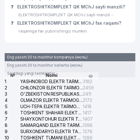
❓
ELEKTROSHITKOMPLEKT QK MChJ sayti manzili?
ELEKTROSHITKOMPLEKT QK MChJ sayti manzili -
❓
ELEKTROSHITKOMPLEKT QK MChJ fax raqami?
raqamiga fax yuborishingiz mumkin.
Eng yaxshi 20 ta mashhur kompaniya (июль)
Eng yaxshi 20 ta mashhur sarlavha (июль)
Saytdagi yangi tashkilotlar
№
Nomi
1
YASHNOBOD ELEKTR TARMOG'I NOSOZLIKLARI XIZMATI
3182
2
CHILONZOR ELEKTR TARMOG'I NOSOZLIK XIZMATI
2459
3
O'ZBEKISTON RESPUBLIKASI BOSH PROKURATURASI ISHONCH TELEFONI
2411
4
OLMAZOR ELEKTR TARMOG'I NOSOZLIKLARI XIZMATI
2172
5
UCH-TEPA ELEKTR TARMOG'I NOSOZLIKLARI XIZMATI
1418
6
TOSHKENT SHAHAR ELEKTR TARMOQLARI KORXONASI AJ
1417
7
SHAYXONTOHUR ELEKTR TARMOG'I NOSOZLIKLARINI TUZATISH XIZMATI
1407
8
SAMARQAND ELEKTR TARMOQLARI AJ
1398
9
SURXONDARYO ELEKTR TARMOQLARI AJ
1378
10
TOSHKENT TUMANI ELEKTR TARMOG'I AVARIYA XIZMATI
1286