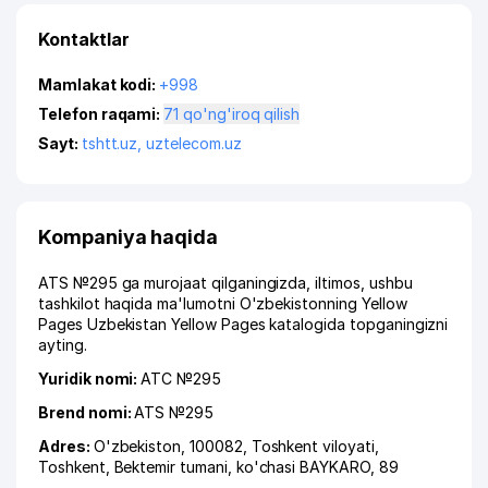
Kontaktlar
Mamlakat kodi:
+998
Telefon raqami:
71 qo'ng'iroq qilish
Sayt:
tshtt.uz
,
uztelecom.uz
Kompaniya haqida
ATS №295 ga murojaat qilganingizda, iltimos, ushbu
tashkilot haqida ma'lumotni O'zbekistonning Yellow
Pages Uzbekistan Yellow Pages katalogida topganingizni
ayting.
Yuridik nomi:
АТС №295
Brend nomi:
ATS №295
Adres:
O'zbekiston, 100082,
Toshkent viloyati
,
Toshkent
,
Bektemir tumani
,
ko'chasi BAYKARO
, 89