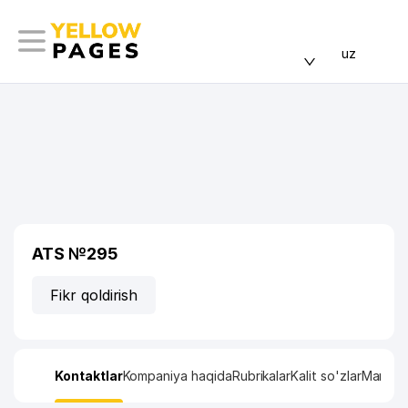
uz
ATS №295
Fikr qoldirish
Kontaktlar
Kompaniya haqida
Rubrikalar
Kalit so'zlar
Manzil x