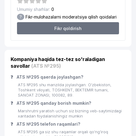
Umumiy sharhlar:
0
?
Fikr-mulohazalarni moderatsiya qilish qoidalari
Fikr qoldirish
Kompaniya haqida tez-tez so'raladigan
savollar
(ATS №295)
❓
ATS №295 qaerda joylashgan?
ATS №295 shu manzilda joylashgan: O'zbekiston,
Toshkent viloyati, TOSHKENT, BEKTEMIR tumani,
SANOAT ZONASI, 100082, 89.
❓
ATS №295 qanday borish mumkin?
Marshrutni yaratish uchun siz bizning veb-saytimizdagi
xaritadan foydalanishingiz mumkin
❓
ATS №295 telefon raqamlari?
ATS №295 ga siz shu raqamlar orqali qo’ng’iroq