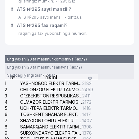
qilishingiz mumkin: 71 2951212
❓
ATS №295 sayti manzili?
ATS №295 sayti manzili - tshtt.uz
❓
ATS №295 fax raqami?
raqamiga fax yuborishingiz mumkin.
Eng yaxshi 20 ta mashhur kompaniya (июль)
Eng yaxshi 20 ta mashhur sarlavha (июль)
Saytdagi yangi tashkilotlar
№
Nomi
1
YASHNOBOD ELEKTR TARMOG'I NOSOZLIKLARI XIZMATI
3182
2
CHILONZOR ELEKTR TARMOG'I NOSOZLIK XIZMATI
2459
3
O'ZBEKISTON RESPUBLIKASI BOSH PROKURATURASI ISHONCH TELEFONI
2411
4
OLMAZOR ELEKTR TARMOG'I NOSOZLIKLARI XIZMATI
2172
5
UCH-TEPA ELEKTR TARMOG'I NOSOZLIKLARI XIZMATI
1418
6
TOSHKENT SHAHAR ELEKTR TARMOQLARI KORXONASI AJ
1417
7
SHAYXONTOHUR ELEKTR TARMOG'I NOSOZLIKLARINI TUZATISH XIZMATI
1407
8
SAMARQAND ELEKTR TARMOQLARI AJ
1398
9
SURXONDARYO ELEKTR TARMOQLARI AJ
1378