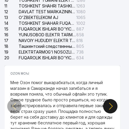
10
TOSHKENT TUMANI ELEKTR TARMOG'I AVARIYA XIZMATI
1286
11
TOSHKENT SHAHRI TASHKILOT TELEFONLARI HAQIDA MA'LUMOT BYUROSI
1263
12
DAVLAT TEST MARKAZINING ISHONCH TELEFONLARI
1080
13
O'ZBEKTELEKOM AJ
1065
14
TOSHKENT SHAHAR FUQAROLIK ISHLARI BO'YICHA SUDI
1002
15
FUQAROLIK ISHLARI BO'YICHA YAKKASAROY TUMANLARARO SUDI
887
16
YUNUSOBOD ELEKTR TARMOG'I NOSOZLIKLARI XIZMATI
858
17
NAVOIY HUDUDIY ELEKTR TARMOQLARI KORXONASI AJ
818
18
Ташкентский следственный изолятор
805
19
ELEKTRTARMOG'I NOSOZLIKLARINI TO'ZATISH SERGELI XIZMATI
738
20
FUQAROLIK ISHLARI BO'YICHA UCH-TEPA TUMANI SUDI
634
OZON MChJ
Мне Озон помог выкарабкаться, когда личный
магазин в Самарканде начал загибаться и я
вовремя поняла, что обычный офлайн это тупик.
Самое трудное было просто решиться, но когда
зарегистрировалась и отправила первые заказы,
весь страх сразу ушел. Площадка полностью
берет на себя доставку до клиентов и для одежды
тут хранение бесплатное первый год, хорошая
экономия. Раньше боялась рекламы, а теперь вижу