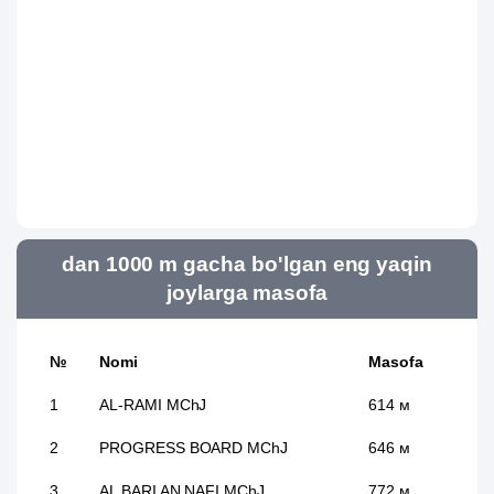
dan 1000 m gacha bo'lgan eng yaqin
joylarga masofa
№
Nomi
Masofa
1
AL-RAMI MChJ
614 м
2
PROGRESS BOARD MChJ
646 м
3
AL BARI AN NAFI MChJ
772 м