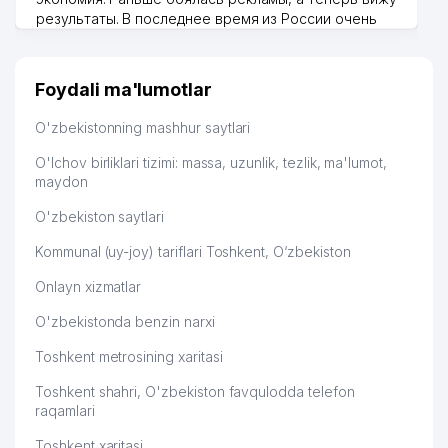
результаты. В последнее время из России очень
много заказывают, а вначале только по
Узбекистану брали, но вяло. Удалось раскрутиться,
дальше развиваюсь потихоньку😊
Foydali ma'lumotlar
Hamida 03.08.2026 12:45:39
O'zbekistonning mashhur saytlari
O'lchov birliklari tizimi: massa, uzunlik, tezlik, ma'lumot,
maydon
O'zbekiston saytlari
Kommunal (uy-joy) tariflari Toshkent, O‘zbekiston
Onlayn xizmatlar
O'zbekistonda benzin narxi
Toshkent metrosining xaritasi
Toshkent shahri, O'zbekiston favqulodda telefon
raqamlari
Toshkent xaritasi