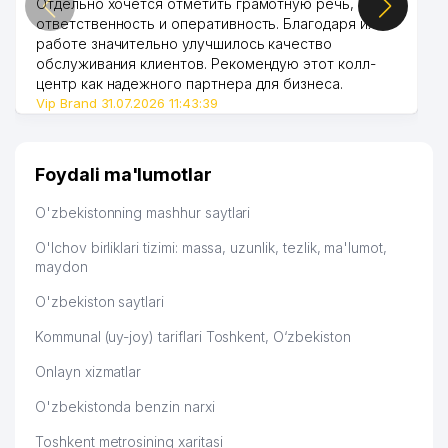
Отдельно хочется отметить грамотную речь,
ответственность и оперативность. Благодаря их
работе значительно улучшилось качество
обслуживания клиентов. Рекомендую этот колл-
центр как надежного партнера для бизнеса.
Vip Brand 31.07.2026 11:43:39
Foydali ma'lumotlar
O'zbekistonning mashhur saytlari
O'lchov birliklari tizimi: massa, uzunlik, tezlik, ma'lumot,
maydon
O'zbekiston saytlari
Kommunal (uy-joy) tariflari Toshkent, O‘zbekiston
Onlayn xizmatlar
O'zbekistonda benzin narxi
Toshkent metrosining xaritasi