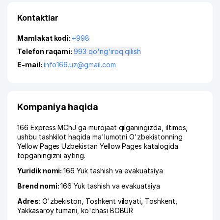
Kontaktlar
Mamlakat kodi:
+998
Telefon raqami:
993 qo'ng'iroq qilish
E-mail:
info166.uz@gmail.com
Kompaniya haqida
166 Express MChJ ga murojaat qilganingizda, iltimos,
ushbu tashkilot haqida ma'lumotni O'zbekistonning
Yellow Pages Uzbekistan Yellow Pages katalogida
topganingizni ayting.
Yuridik nomi:
166 Yuk tashish va evakuatsiya
Brend nomi:
166 Yuk tashish va evakuatsiya
Adres:
O'zbekiston,
Toshkent viloyati
,
Toshkent
,
Yakkasaroy tumani
,
ko'chasi BOBUR