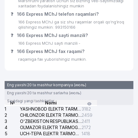
Marshrutni yaratish uchun siz bizning veb-saytimizdagi
xaritadan foydalanishingiz mumkin
❓
166 Express MChJ telefon raqamlari?
166 Express MChJ ga siz shu raqamlar orqali qo’ng’iroq
qilishingiz mumkin: 993150166
❓
166 Express MChJ sayti manzili?
166 Express MChJ sayti manzili -
❓
166 Express MChJ fax raqami?
raqamiga fax yuborishingiz mumkin.
Eng yaxshi 20 ta mashhur kompaniya (июль)
Eng yaxshi 20 ta mashhur sarlavha (июль)
Saytdagi yangi tashkilotlar
№
Nomi
1
YASHNOBOD ELEKTR TARMOG'I NOSOZLIKLARI XIZMATI
3182
2
CHILONZOR ELEKTR TARMOG'I NOSOZLIK XIZMATI
2459
3
O'ZBEKISTON RESPUBLIKASI BOSH PROKURATURASI ISHONCH TELEFONI
2411
4
OLMAZOR ELEKTR TARMOG'I NOSOZLIKLARI XIZMATI
2172
5
UCH-TEPA ELEKTR TARMOG'I NOSOZLIKLARI XIZMATI
1418