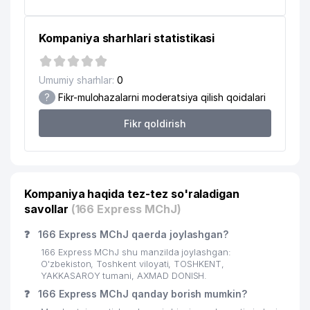
Kompaniya sharhlari statistikasi
Umumiy sharhlar:
0
?
Fikr-mulohazalarni moderatsiya qilish qoidalari
Fikr qoldirish
Kompaniya haqida tez-tez so'raladigan
savollar
(166 Express MChJ)
❓
166 Express MChJ qaerda joylashgan?
166 Express MChJ shu manzilda joylashgan:
O'zbekiston, Toshkent viloyati, TOSHKENT,
YAKKASAROY tumani, AXMAD DONISH.
❓
166 Express MChJ qanday borish mumkin?