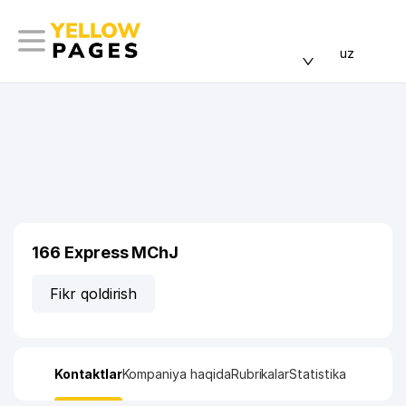
uz
166 Express MChJ
Fikr qoldirish
Kontaktlar
Kompaniya haqida
Rubrikalar
Statistika