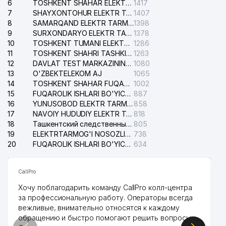
6
TOSHKENT SHAHAR ELEKTR TARMOQLARI KORXONASI AJ
1417
7
SHAYXONTOHUR ELEKTR TARMOG'I NOSOZLIKLARINI TUZATISH XIZMATI
1407
8
SAMARQAND ELEKTR TARMOQLARI AJ
1398
9
SURXONDARYO ELEKTR TARMOQLARI AJ
1378
10
TOSHKENT TUMANI ELEKTR TARMOG'I AVARIYA XIZMATI
1286
11
TOSHKENT SHAHRI TASHKILOT TELEFONLARI HAQIDA MA'LUMOT BYUROSI
1263
12
DAVLAT TEST MARKAZINING ISHONCH TELEFONLARI
1080
13
O'ZBEKTELEKOM AJ
1065
14
TOSHKENT SHAHAR FUQAROLIK ISHLARI BO'YICHA SUDI
1002
15
FUQAROLIK ISHLARI BO'YICHA YAKKASAROY TUMANLARARO SUDI
887
16
YUNUSOBOD ELEKTR TARMOG'I NOSOZLIKLARI XIZMATI
858
17
NAVOIY HUDUDIY ELEKTR TARMOQLARI KORXONASI AJ
818
18
Ташкентский следственный изолятор
805
19
ELEKTRTARMOG'I NOSOZLIKLARINI TO'ZATISH SERGELI XIZMATI
738
20
FUQAROLIK ISHLARI BO'YICHA UCH-TEPA TUMANI SUDI
634
CallPro
Хочу поблагодарить команду CallPro колл-центра
за профессиональную работу. Операторы всегда
вежливые, внимательно относятся к каждому
обращению и быстро помогают решить вопросы.