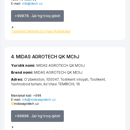
E-mail:
info@otech.uz
+99878 ...Qo'ng'iroq qilish
Tashkilot tegishli bo'lgan Rubrikalar
4. MIDAS AGROTECH QK MChJ
Yuridik nomi:
MIDAS AGROTECH QK MChJ
Brend nomi:
MIDAS AGROTECH QK MChJ
Adres:
O'zbekiston, 100047,
Toshkent viloyati
,
Toshkent
,
Yashnobod tumani
,
ko'chasi TEMIRCHI
, 19
Mamlakat kodi:
+998
E-mail:
info@midasagrotech.uz
midasagrotech.uz
+99898 ...Qo'ng'iroq qilish