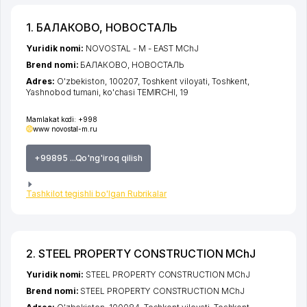
1. БАЛАКОВО, НОВОСТАЛЬ
Yuridik nomi:
NOVOSTAL - M - EAST MChJ
Brend nomi:
БАЛАКОВО, НОВОСТАЛЬ
Adres:
O'zbekiston, 100207,
Toshkent viloyati
,
Toshkent
,
Yashnobod tumani
,
ko'chasi TEMIRCHI
, 19
Mamlakat kodi:
+998
www novostal-m.ru
+99895 ...Qo'ng'iroq qilish
Tashkilot tegishli bo'lgan Rubrikalar
2. STEEL PROPERTY CONSTRUCTION MChJ
Yuridik nomi:
STEEL PROPERTY CONSTRUCTION MChJ
Brend nomi:
STEEL PROPERTY CONSTRUCTION MChJ