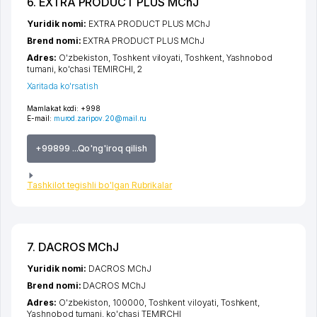
6. EXTRA PRODUCT PLUS MChJ
Yuridik nomi:
EXTRA PRODUCT PLUS MChJ
Brend nomi:
EXTRA PRODUCT PLUS MChJ
Adres:
O'zbekiston,
Toshkent viloyati
,
Toshkent
,
Yashnobod
tumani
,
ko'chasi TEMIRCHI
, 2
Xaritada ko'rsatish
Mamlakat kodi:
+998
E-mail:
murod.zaripov.20@mail.ru
+99899 ...Qo'ng'iroq qilish
Tashkilot tegishli bo'lgan Rubrikalar
7. DACROS MChJ
Yuridik nomi:
DACROS MChJ
Brend nomi:
DACROS MChJ
Adres:
O'zbekiston, 100000,
Toshkent viloyati
,
Toshkent
,
Yashnobod tumani
,
ko'chasi TEMIRCHI