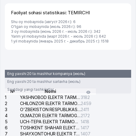
Faoliyat sohasi statistikasi: TEMIRCHI
Shu oy mobaynida (август 2026 г.): 6
O'tgan oy mobaynida (июль 2026 г.): 96
3 oy mobaynida (июнь 2026 г. - июль 2026 г.): 342
Yarim yil mobaynida (март 2026 г. - июль 2026 г.): 642
1 yil mobaynida (январь 2025 г. - декабрь 2025 г.): 1518
Eng yaxshi 20 ta mashhur kompaniya (июль)
Eng yaxshi 20 ta mashhur sarlavha (июль)
Saytdagi yangi tashkilotlar
№
Nomi
1
YASHNOBOD ELEKTR TARMOG'I NOSOZLIKLARI XIZMATI
3182
2
CHILONZOR ELEKTR TARMOG'I NOSOZLIK XIZMATI
2459
3
O'ZBEKISTON RESPUBLIKASI BOSH PROKURATURASI ISHONCH TELEFONI
2411
4
OLMAZOR ELEKTR TARMOG'I NOSOZLIKLARI XIZMATI
2172
5
UCH-TEPA ELEKTR TARMOG'I NOSOZLIKLARI XIZMATI
1418
6
TOSHKENT SHAHAR ELEKTR TARMOQLARI KORXONASI AJ
1417
7
SHAYXONTOHUR ELEKTR TARMOG'I NOSOZLIKLARINI TUZATISH XIZMATI
1407