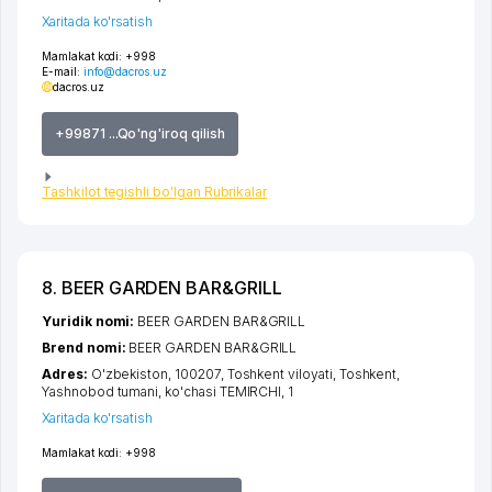
Xaritada ko'rsatish
Mamlakat kodi:
+998
E-mail:
info@dacros.uz
dacros.uz
+99871 ...Qo'ng'iroq qilish
Tashkilot tegishli bo'lgan Rubrikalar
8. BEER GARDEN BAR&GRILL
Yuridik nomi:
BEER GARDEN BAR&GRILL
Brend nomi:
BEER GARDEN BAR&GRILL
Adres:
O'zbekiston, 100207,
Toshkent viloyati
,
Toshkent
,
Yashnobod tumani
,
ko'chasi TEMIRCHI
, 1
Xaritada ko'rsatish
Mamlakat kodi:
+998