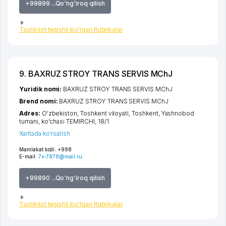
+99899 ...Qo'ng'iroq qilish
Tashkilot tegishli bo'lgan Rubrikalar
9. BAXRUZ STROY TRANS SERVIS MChJ
Yuridik nomi:
BAXRUZ STROY TRANS SERVIS MChJ
Brend nomi:
BAXRUZ STROY TRANS SERVIS MChJ
Adres:
O'zbekiston,
Toshkent viloyati
,
Toshkent
,
Yashnobod
tumani
,
ko'chasi TEMIRCHI
, 18/1
Xaritada ko'rsatish
Mamlakat kodi:
+998
E-mail:
7x-7878@mail.ru
+99890 ...Qo'ng'iroq qilish
Tashkilot tegishli bo'lgan Rubrikalar