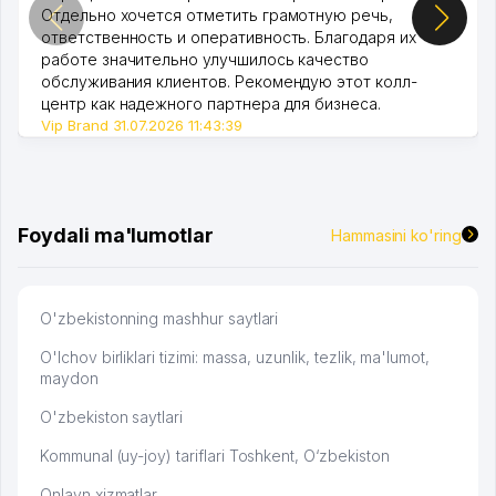
Отдельно хочется отметить грамотную речь,
ответственность и оперативность. Благодаря их
работе значительно улучшилось качество
обслуживания клиентов. Рекомендую этот колл-
центр как надежного партнера для бизнеса.
Vip Brand 31.07.2026 11:43:39
Foydali ma'lumotlar
Hammasini ko'ring
O'zbekistonning mashhur saytlari
O'lchov birliklari tizimi: massa, uzunlik, tezlik, ma'lumot,
maydon
O'zbekiston saytlari
Kommunal (uy-joy) tariflari Toshkent, O‘zbekiston
Onlayn xizmatlar