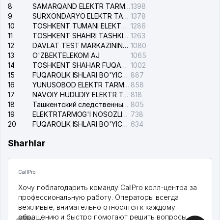
8
SAMARQAND ELEKTR TARMOQLARI AJ
1398
9
SURXONDARYO ELEKTR TARMOQLARI AJ
1378
10
TOSHKENT TUMANI ELEKTR TARMOG'I AVARIYA XIZMATI
1286
11
TOSHKENT SHAHRI TASHKILOT TELEFONLARI HAQIDA MA'LUMOT BYUROSI
1263
12
DAVLAT TEST MARKAZINING ISHONCH TELEFONLARI
1080
13
O'ZBEKTELEKOM AJ
1065
14
TOSHKENT SHAHAR FUQAROLIK ISHLARI BO'YICHA SUDI
1002
15
FUQAROLIK ISHLARI BO'YICHA YAKKASAROY TUMANLARARO SUDI
887
16
YUNUSOBOD ELEKTR TARMOG'I NOSOZLIKLARI XIZMATI
858
17
NAVOIY HUDUDIY ELEKTR TARMOQLARI KORXONASI AJ
818
18
Ташкентский следственный изолятор
805
19
ELEKTRTARMOG'I NOSOZLIKLARINI TO'ZATISH SERGELI XIZMATI
738
20
FUQAROLIK ISHLARI BO'YICHA UCH-TEPA TUMANI SUDI
634
Sharhlar
CallPro
Хочу поблагодарить команду CallPro колл-центра за
профессиональную работу. Операторы всегда
вежливые, внимательно относятся к каждому
обращению и быстро помогают решить вопросы.