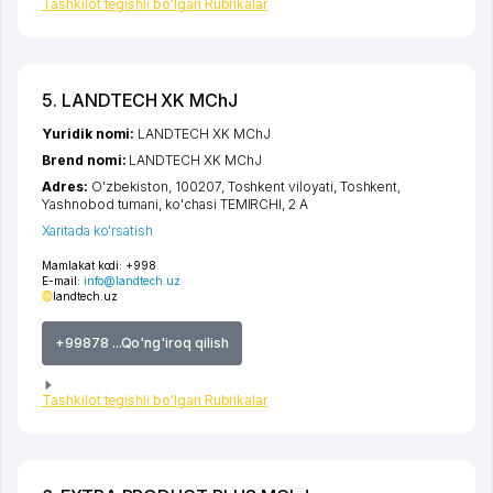
Tashkilot tegishli bo'lgan Rubrikalar
5. LANDTECH XK MChJ
Yuridik nomi:
LANDTECH XK MChJ
Brend nomi:
LANDTECH XK MChJ
Adres:
O'zbekiston, 100207,
Toshkent viloyati
,
Toshkent
,
Yashnobod tumani
,
ko'chasi TEMIRCHI
, 2 A
Xaritada ko'rsatish
Mamlakat kodi:
+998
E-mail:
info@landtech.uz
landtech.uz
+99878 ...Qo'ng'iroq qilish
Tashkilot tegishli bo'lgan Rubrikalar