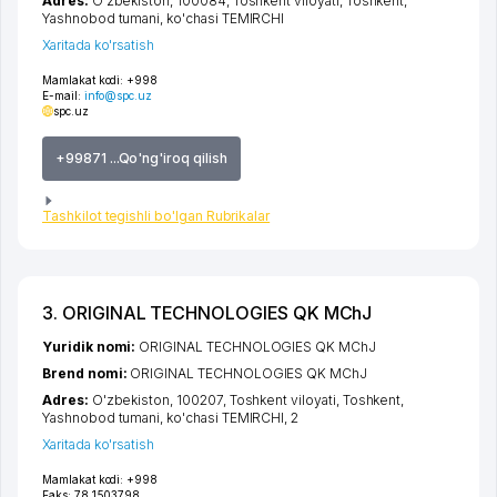
Adres:
O'zbekiston, 100084,
Toshkent viloyati
,
Toshkent
,
Yashnobod tumani
,
ko'chasi TEMIRCHI
Xaritada ko'rsatish
Mamlakat kodi:
+998
E-mail:
info@spc.uz
spc.uz
+99871 ...Qo'ng'iroq qilish
Tashkilot tegishli bo'lgan Rubrikalar
3. ORIGINAL TECHNOLOGIES QK MChJ
Yuridik nomi:
ORIGINAL TECHNOLOGIES QK MChJ
Brend nomi:
ORIGINAL TECHNOLOGIES QK MChJ
Adres:
O'zbekiston, 100207,
Toshkent viloyati
,
Toshkent
,
Yashnobod tumani
,
ko'chasi TEMIRCHI
, 2
Xaritada ko'rsatish
Mamlakat kodi:
+998
Faks:
78 1503798