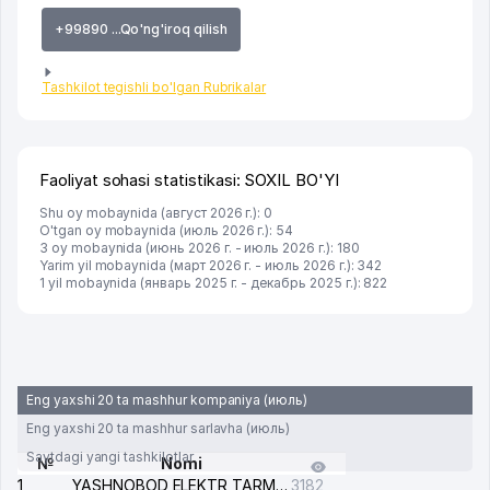
+99890 ...Qo'ng'iroq qilish
Tashkilot tegishli bo'lgan Rubrikalar
Faoliyat sohasi statistikasi: SOXIL BO'YI
Shu oy mobaynida (август 2026 г.): 0
O'tgan oy mobaynida (июль 2026 г.): 54
3 oy mobaynida (июнь 2026 г. - июль 2026 г.): 180
Yarim yil mobaynida (март 2026 г. - июль 2026 г.): 342
1 yil mobaynida (январь 2025 г. - декабрь 2025 г.): 822
Eng yaxshi 20 ta mashhur kompaniya (июль)
Eng yaxshi 20 ta mashhur sarlavha (июль)
Saytdagi yangi tashkilotlar
№
Nomi
1
YASHNOBOD ELEKTR TARMOG'I NOSOZLIKLARI XIZMATI
3182