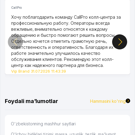
CallPro
Хочу поблагодарить команду CallPro колл-центра за
профессиональную работу. Операторы всегда
вежливые, внимательно относятся к каждому
обращению и быстро помогают решить вопросы.
Отдельно хочется отметить грамотную речь,
ответственность и оперативность. Благодаря их
работе значительно улучшилось качество
обслуживания клиентов. Рекомендую этот колл-
центр как надежного партнера для бизнеса.
Vip Brand 31.07.2026 11:43:39
Foydali ma'lumotlar
Hammasini ko'ring
O'zbekistonning mashhur saytlari
O'lchov birliklari tizimi: massa, uzunlik, tezlik, ma'lumot,