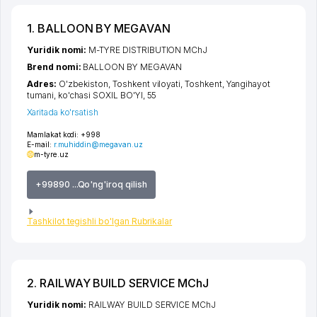
1. BALLOON BY MEGAVAN
Yuridik nomi:
M-TYRE DISTRIBUTION MChJ
Brend nomi:
BALLOON BY MEGAVAN
Adres:
O'zbekiston,
Toshkent viloyati
,
Toshkent
,
Yangihayot
tumani
,
ko'chasi SOXIL BO'YI
, 55
Xaritada ko'rsatish
Mamlakat kodi:
+998
E-mail:
r.muhiddin@megavan.uz
m-tyre.uz
+99890 ...Qo'ng'iroq qilish
Tashkilot tegishli bo'lgan Rubrikalar
2. RAILWAY BUILD SERVICE MChJ
Yuridik nomi:
RAILWAY BUILD SERVICE MChJ