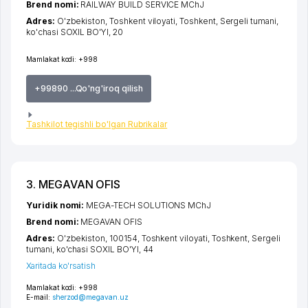
Brend nomi:
RAILWAY BUILD SERVICE MChJ
Adres:
O'zbekiston,
Toshkent viloyati
,
Toshkent
,
Sergeli tumani
,
ko'chasi SOXIL BO'YI
, 20
Mamlakat kodi:
+998
+99890 ...Qo'ng'iroq qilish
Tashkilot tegishli bo'lgan Rubrikalar
3. MEGAVAN OFIS
Yuridik nomi:
MEGA-TECH SOLUTIONS MChJ
Brend nomi:
MEGAVAN OFIS
Adres:
O'zbekiston, 100154,
Toshkent viloyati
,
Toshkent
,
Sergeli
tumani
,
ko'chasi SOXIL BO'YI
, 44
Xaritada ko'rsatish
Mamlakat kodi:
+998
E-mail:
sherzod@megavan.uz