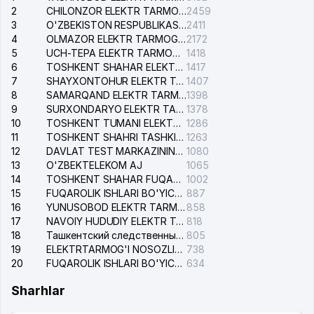
2
CHILONZOR ELEKTR TARMOG'I NOSOZLIK XIZMATI
2459
3
O'ZBEKISTON RESPUBLIKASI BOSH PROKURATURASI ISHONCH TELEFONI
2411
4
OLMAZOR ELEKTR TARMOG'I NOSOZLIKLARI XIZMATI
2172
5
UCH-TEPA ELEKTR TARMOG'I NOSOZLIKLARI XIZMATI
1418
6
TOSHKENT SHAHAR ELEKTR TARMOQLARI KORXONASI AJ
1417
7
SHAYXONTOHUR ELEKTR TARMOG'I NOSOZLIKLARINI TUZATISH XIZMATI
1407
8
SAMARQAND ELEKTR TARMOQLARI AJ
1398
9
SURXONDARYO ELEKTR TARMOQLARI AJ
1378
10
TOSHKENT TUMANI ELEKTR TARMOG'I AVARIYA XIZMATI
1286
11
TOSHKENT SHAHRI TASHKILOT TELEFONLARI HAQIDA MA'LUMOT BYUROSI
1263
12
DAVLAT TEST MARKAZINING ISHONCH TELEFONLARI
1080
13
O'ZBEKTELEKOM AJ
1065
14
TOSHKENT SHAHAR FUQAROLIK ISHLARI BO'YICHA SUDI
1002
15
FUQAROLIK ISHLARI BO'YICHA YAKKASAROY TUMANLARARO SUDI
887
16
YUNUSOBOD ELEKTR TARMOG'I NOSOZLIKLARI XIZMATI
858
17
NAVOIY HUDUDIY ELEKTR TARMOQLARI KORXONASI AJ
818
18
Ташкентский следственный изолятор
805
19
ELEKTRTARMOG'I NOSOZLIKLARINI TO'ZATISH SERGELI XIZMATI
738
20
FUQAROLIK ISHLARI BO'YICHA UCH-TEPA TUMANI SUDI
634
Sharhlar