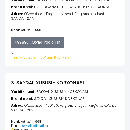
Brend nomi:
UZ FERGANA PCHELKA XUSUSIY KORXONASI
Adres:
O'zbekiston,
Farg'ona viloyati
,
Farg'ona
,
ko'chasi
SANOAT
, 27 A
Mamlakat kodi:
+998
+99890 ...Qo'ng'iroq qilish
Tashkilot tegishli bo'lgan Rubrikalar
3. SAYQAL XUSUSIY KORXONASI
Yuridik nomi:
SAYQAL XUSUSIY KORXONASI
Brend nomi:
SAYQAL XUSUSIY KORXONASI
Adres:
O'zbekiston, 150100,
Farg'ona viloyati
,
Farg'ona
,
ko'chasi
SANOAT
, 202
Mamlakat kodi:
+998
E-mail:
sayqalab@mail.ru
sayqallab.uz