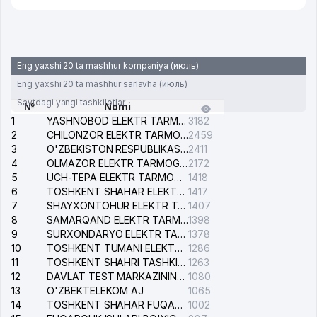
Eng yaxshi 20 ta mashhur kompaniya (июль)
Eng yaxshi 20 ta mashhur sarlavha (июль)
Saytdagi yangi tashkilotlar
№
Nomi
1
YASHNOBOD ELEKTR TARMOG'I NOSOZLIKLARI XIZMATI
3182
2
CHILONZOR ELEKTR TARMOG'I NOSOZLIK XIZMATI
2459
3
O'ZBEKISTON RESPUBLIKASI BOSH PROKURATURASI ISHONCH TELEFONI
2411
4
OLMAZOR ELEKTR TARMOG'I NOSOZLIKLARI XIZMATI
2172
5
UCH-TEPA ELEKTR TARMOG'I NOSOZLIKLARI XIZMATI
1418
6
TOSHKENT SHAHAR ELEKTR TARMOQLARI KORXONASI AJ
1417
7
SHAYXONTOHUR ELEKTR TARMOG'I NOSOZLIKLARINI TUZATISH XIZMATI
1407
8
SAMARQAND ELEKTR TARMOQLARI AJ
1398
9
SURXONDARYO ELEKTR TARMOQLARI AJ
1378
10
TOSHKENT TUMANI ELEKTR TARMOG'I AVARIYA XIZMATI
1286
11
TOSHKENT SHAHRI TASHKILOT TELEFONLARI HAQIDA MA'LUMOT BYUROSI
1263
12
DAVLAT TEST MARKAZINING ISHONCH TELEFONLARI
1080
13
O'ZBEKTELEKOM AJ
1065
14
TOSHKENT SHAHAR FUQAROLIK ISHLARI BO'YICHA SUDI
1002