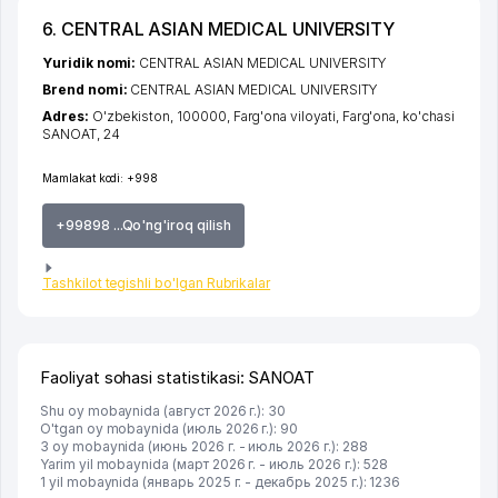
6. CENTRAL ASIAN MEDICAL UNIVERSITY
Yuridik nomi:
CENTRAL ASIAN MEDICAL UNIVERSITY
Brend nomi:
CENTRAL ASIAN MEDICAL UNIVERSITY
Adres:
O'zbekiston, 100000,
Farg'ona viloyati
,
Farg'ona
,
ko'chasi
SANOAT
, 24
Mamlakat kodi:
+998
+99898 ...Qo'ng'iroq qilish
Tashkilot tegishli bo'lgan Rubrikalar
Faoliyat sohasi statistikasi: SANOAT
Shu oy mobaynida (август 2026 г.): 30
O'tgan oy mobaynida (июль 2026 г.): 90
3 oy mobaynida (июнь 2026 г. - июль 2026 г.): 288
Yarim yil mobaynida (март 2026 г. - июль 2026 г.): 528
1 yil mobaynida (январь 2025 г. - декабрь 2025 г.): 1236