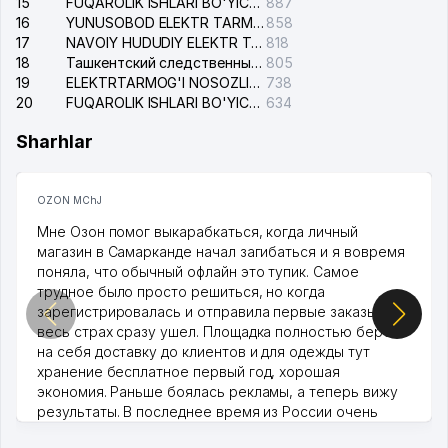
15
FUQAROLIK ISHLARI BO'YICHA YAKKASAROY TUMANLARARO SUDI
887
16
YUNUSOBOD ELEKTR TARMOG'I NOSOZLIKLARI XIZMATI
858
17
NAVOIY HUDUDIY ELEKTR TARMOQLARI KORXONASI AJ
818
18
Ташкентский следственный изолятор
805
19
ELEKTRTARMOG'I NOSOZLIKLARINI TO'ZATISH SERGELI XIZMATI
738
20
FUQAROLIK ISHLARI BO'YICHA UCH-TEPA TUMANI SUDI
634
Sharhlar
OZON MChJ
Мне Озон помог выкарабкаться, когда личный
магазин в Самарканде начал загибаться и я вовремя
поняла, что обычный офлайн это тупик. Самое
трудное было просто решиться, но когда
зарегистрировалась и отправила первые заказы,
весь страх сразу ушел. Площадка полностью берет
на себя доставку до клиентов и для одежды тут
хранение бесплатное первый год, хорошая
экономия. Раньше боялась рекламы, а теперь вижу
результаты. В последнее время из России очень
много заказывают, а вначале только по Узбекистану