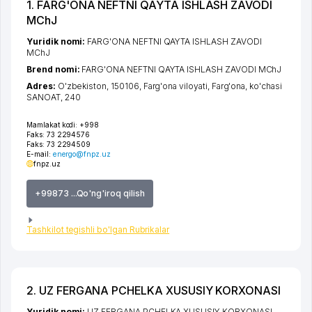
1. FARG'ONA NEFTNI QAYTA ISHLASH ZAVODI
MChJ
Yuridik nomi:
FARG'ONA NEFTNI QAYTA ISHLASH ZAVODI
MChJ
Brend nomi:
FARG'ONA NEFTNI QAYTA ISHLASH ZAVODI MChJ
Adres:
O'zbekiston, 150106,
Farg'ona viloyati
,
Farg'ona
,
ko'chasi
SANOAT
, 240
Mamlakat kodi:
+998
Faks:
73 2294576
Faks:
73 2294509
E-mail:
energo@fnpz.uz
fnpz.uz
+99873 ...Qo'ng'iroq qilish
Tashkilot tegishli bo'lgan Rubrikalar
2. UZ FERGANA PCHELKA XUSUSIY KORXONASI
Yuridik nomi:
UZ FERGANA PCHELKA XUSUSIY KORXONASI