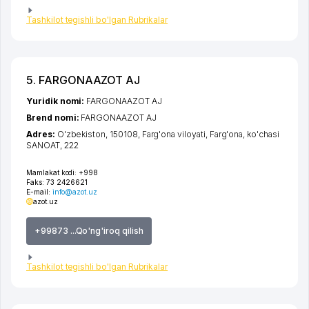
Tashkilot tegishli bo'lgan Rubrikalar
5. FARGONAAZOT AJ
Yuridik nomi:
FARGONAAZOT AJ
Brend nomi:
FARGONAAZOT AJ
Adres:
O'zbekiston, 150108,
Farg'ona viloyati
,
Farg'ona
,
ko'chasi
SANOAT
, 222
Mamlakat kodi:
+998
Faks:
73 2426621
E-mail:
info@azot.uz
azot.uz
+99873 ...Qo'ng'iroq qilish
Tashkilot tegishli bo'lgan Rubrikalar