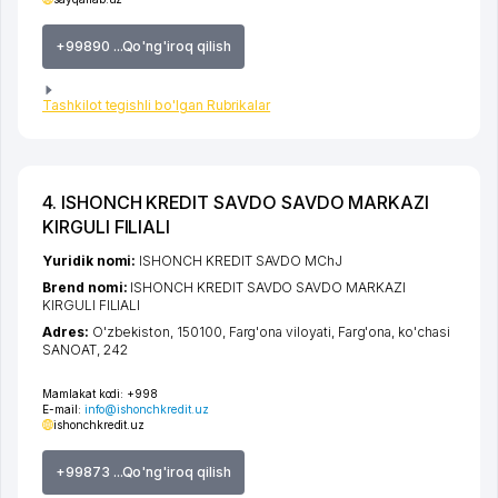
+99890 ...Qo'ng'iroq qilish
Tashkilot tegishli bo'lgan Rubrikalar
4. ISHONCH KREDIT SAVDO SAVDO MARKAZI
KIRGULI FILIALI
Yuridik nomi:
ISHONCH KREDIT SAVDO MChJ
Brend nomi:
ISHONCH KREDIT SAVDO SAVDO MARKAZI
KIRGULI FILIALI
Adres:
O'zbekiston, 150100,
Farg'ona viloyati
,
Farg'ona
,
ko'chasi
SANOAT
, 242
Mamlakat kodi:
+998
E-mail:
info@ishonchkredit.uz
ishonchkredit.uz
+99873 ...Qo'ng'iroq qilish