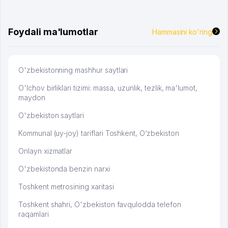
брали, но вяло. Удалось раскрутиться, дальше
развиваюсь потихоньку😊
Hamida 03.08.2026 12:45:39
Foydali ma'lumotlar
Hammasini ko'ring
O'zbekistonning mashhur saytlari
O'lchov birliklari tizimi: massa, uzunlik, tezlik, ma'lumot,
maydon
O'zbekiston saytlari
Kommunal (uy-joy) tariflari Toshkent, O‘zbekiston
Onlayn xizmatlar
O'zbekistonda benzin narxi
Toshkent metrosining xaritasi
Toshkent shahri, O'zbekiston favqulodda telefon
raqamlari