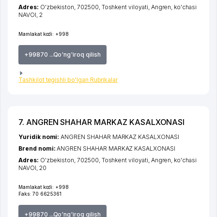
Adres:
O'zbekiston, 702500,
Toshkent viloyati
,
Angren
,
ko'chasi
NAVOI
, 2
Mamlakat kodi:
+998
+99870 ...Qo'ng'iroq qilish
Tashkilot tegishli bo'lgan Rubrikalar
7. ANGREN SHAHAR MARKAZ KASALXONASI
Yuridik nomi:
ANGREN SHAHAR MARKAZ KASALXONASI
Brend nomi:
ANGREN SHAHAR MARKAZ KASALXONASI
Adres:
O'zbekiston, 702500,
Toshkent viloyati
,
Angren
,
ko'chasi
NAVOI
, 20
Mamlakat kodi:
+998
Faks:
70 6625361
+99870 ...Qo'ng'iroq qilish