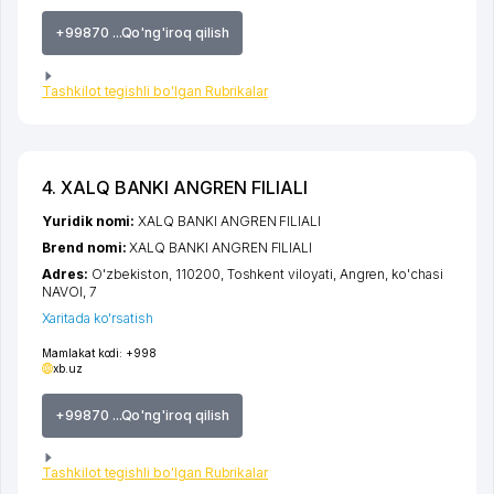
+99870 ...Qo'ng'iroq qilish
Tashkilot tegishli bo'lgan Rubrikalar
4. XALQ BANKI ANGREN FILIALI
Yuridik nomi:
XALQ BANKI ANGREN FILIALI
Brend nomi:
XALQ BANKI ANGREN FILIALI
Adres:
O'zbekiston, 110200,
Toshkent viloyati
,
Angren
,
ko'chasi
NAVOI
, 7
Xaritada ko'rsatish
Mamlakat kodi:
+998
xb.uz
+99870 ...Qo'ng'iroq qilish
Tashkilot tegishli bo'lgan Rubrikalar