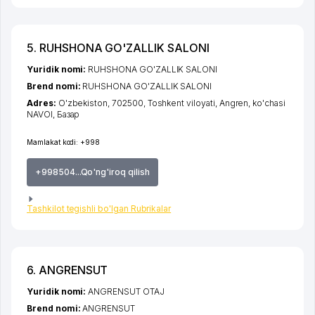
5. RUHSHONA GO'ZALLIK SALONI
Yuridik nomi:
RUHSHONA GO'ZALLIK SALONI
Brend nomi:
RUHSHONA GO'ZALLIK SALONI
Adres:
O'zbekiston, 702500,
Toshkent viloyati
,
Angren
,
ko'chasi
NAVOI
, Базар
Mamlakat kodi:
+998
+998504...Qo'ng'iroq qilish
Tashkilot tegishli bo'lgan Rubrikalar
6. ANGRENSUT
Yuridik nomi:
ANGRENSUT OTAJ
Brend nomi:
ANGRENSUT