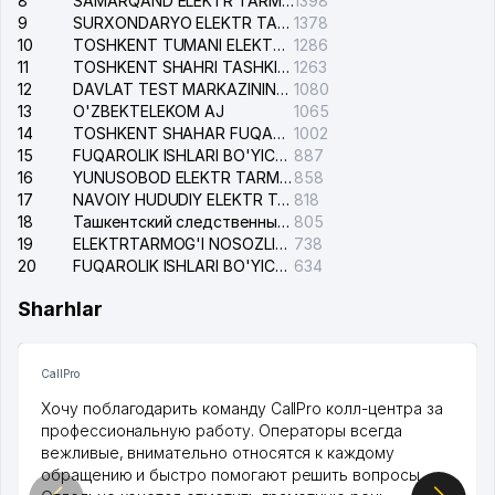
8
SAMARQAND ELEKTR TARMOQLARI AJ
1398
9
SURXONDARYO ELEKTR TARMOQLARI AJ
1378
10
TOSHKENT TUMANI ELEKTR TARMOG'I AVARIYA XIZMATI
1286
11
TOSHKENT SHAHRI TASHKILOT TELEFONLARI HAQIDA MA'LUMOT BYUROSI
1263
12
DAVLAT TEST MARKAZINING ISHONCH TELEFONLARI
1080
13
O'ZBEKTELEKOM AJ
1065
14
TOSHKENT SHAHAR FUQAROLIK ISHLARI BO'YICHA SUDI
1002
15
FUQAROLIK ISHLARI BO'YICHA YAKKASAROY TUMANLARARO SUDI
887
16
YUNUSOBOD ELEKTR TARMOG'I NOSOZLIKLARI XIZMATI
858
17
NAVOIY HUDUDIY ELEKTR TARMOQLARI KORXONASI AJ
818
18
Ташкентский следственный изолятор
805
19
ELEKTRTARMOG'I NOSOZLIKLARINI TO'ZATISH SERGELI XIZMATI
738
20
FUQAROLIK ISHLARI BO'YICHA UCH-TEPA TUMANI SUDI
634
Sharhlar
CallPro
Хочу поблагодарить команду CallPro колл-центра за
профессиональную работу. Операторы всегда
вежливые, внимательно относятся к каждому
обращению и быстро помогают решить вопросы.