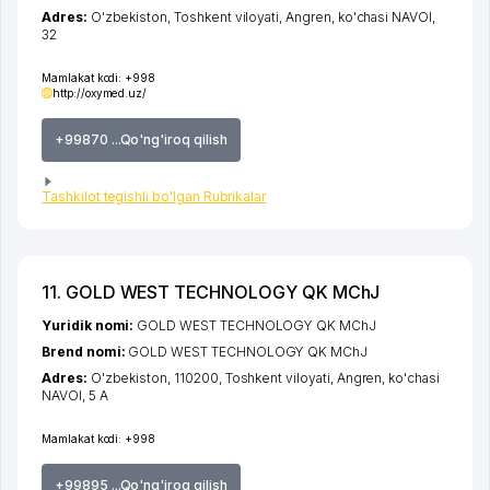
Adres:
O'zbekiston,
Toshkent viloyati
,
Angren
,
ko'chasi NAVOI
,
32
Mamlakat kodi:
+998
http://oxymed.uz/
+99870 ...Qo'ng'iroq qilish
Tashkilot tegishli bo'lgan Rubrikalar
11. GOLD WEST TECHNOLOGY QK MChJ
Yuridik nomi:
GOLD WEST TECHNOLOGY QK MChJ
Brend nomi:
GOLD WEST TECHNOLOGY QK MChJ
Adres:
O'zbekiston, 110200,
Toshkent viloyati
,
Angren
,
ko'chasi
NAVOI
, 5 A
Mamlakat kodi:
+998
+99895 ...Qo'ng'iroq qilish