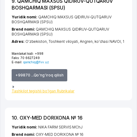
9. QAMCHIQ MAXSUS QIDIRUV-QUTQARUV
BOSHQARMASI (SPSU)
Yuridik nomi:
QAMCHIQ MAXSUS QIDIRUV-QUTQARUV
BOSHQARMASI (SPSU)
Brend nomi:
QAMCHIQ MAXSUS QIDIRUV-QUTQARUV
BOSHQARMASI (SPSU)
Adres:
O'zbekiston,
Toshkent viloyati
,
Angren
,
ko'chasi NAVOI
, 1
Mamlakat kodi:
+998
Faks:
70 6627249
E-mail:
qamchiq@fvv.uz
+99870 ...Qo'ng'iroq qilish
Tashkilot tegishli bo'lgan Rubrikalar
10. OXY-MED DORIXONA № 16
Yuridik nomi:
NIKA FARM SERVIS MChJ
Brend nomi:
OXY-MED DORIXONA № 16