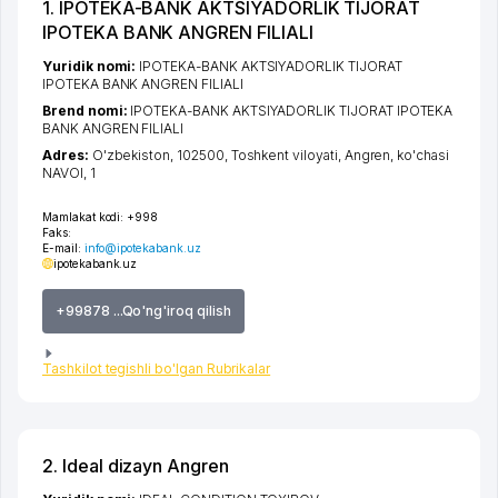
1. IPOTEKA-BANK AKTSIYADORLIK TIJORAT
IPOTEKA BANK ANGREN FILIALI
Yuridik nomi:
IPOTEKA-BANK AKTSIYADORLIK TIJORAT
IPOTEKA BANK ANGREN FILIALI
Brend nomi:
IPOTEKA-BANK AKTSIYADORLIK TIJORAT IPOTEKA
BANK ANGREN FILIALI
Adres:
O'zbekiston, 102500,
Toshkent viloyati
,
Angren
,
ko'chasi
NAVOI
, 1
Mamlakat kodi:
+998
Faks:
E-mail:
info@ipotekabank.uz
ipotekabank.uz
+99878 ...Qo'ng'iroq qilish
Tashkilot tegishli bo'lgan Rubrikalar
2. Ideal dizayn Angren