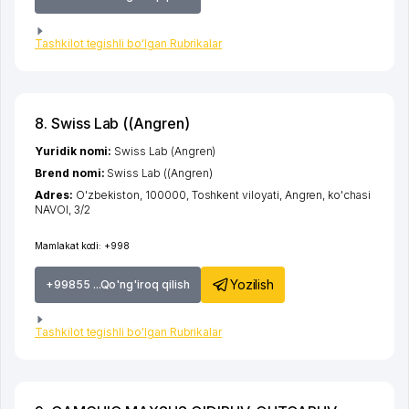
Tashkilot tegishli bo'lgan Rubrikalar
8. Swiss Lab ((Angren)
Yuridik nomi:
Swiss Lab (Angren)
Brend nomi:
Swiss Lab ((Angren)
Adres:
O'zbekiston, 100000,
Toshkent viloyati
,
Angren
,
ko'chasi
NAVOI
, 3/2
Mamlakat kodi:
+998
Yozilish
+99855 ...Qo'ng'iroq qilish
Tashkilot tegishli bo'lgan Rubrikalar