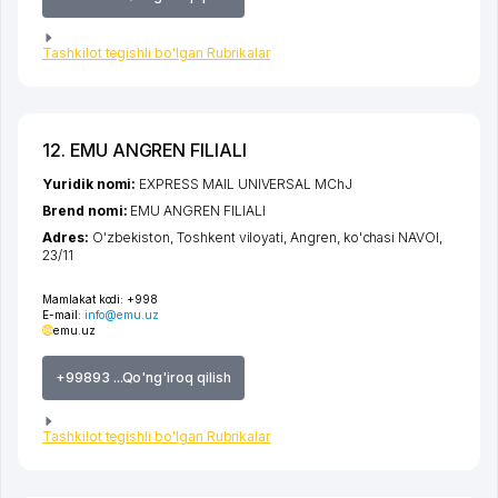
Tashkilot tegishli bo'lgan Rubrikalar
12. EMU ANGREN FILIALI
Yuridik nomi:
EXPRESS MAIL UNIVERSAL MChJ
Brend nomi:
EMU ANGREN FILIALI
Adres:
O'zbekiston,
Toshkent viloyati
,
Angren
,
ko'chasi NAVOI
,
23/11
Mamlakat kodi:
+998
E-mail:
info@emu.uz
emu.uz
+99893 ...Qo'ng'iroq qilish
Tashkilot tegishli bo'lgan Rubrikalar