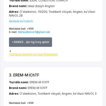
Yuridik nomi:
IDEAL CONDITION TOXIROV
Brend nomi:
Ideal dizayn Angren
Adres:
O'zbekiston, 110200,
Toshkent viloyati
,
Angren
,
ko'chasi
NAVOI
, 28
Xaritada ko'rsatish
Mamlakat kodi:
+998
E-mail:
Mahsudtoxirov9@gmail.com
+99893 ...Qo'ng'iroq qilish
Tashkilot tegishli bo'lgan Rubrikalar
3. EREM-M IChTF
Yuridik nomi:
EREM-M IChTF
Brend nomi:
EREM-M IChTF
Adres:
O'zbekiston,
Toshkent viloyati
,
Angren
,
ko'chasi NAVOI
, 3
Mamlakat kodi:
+998