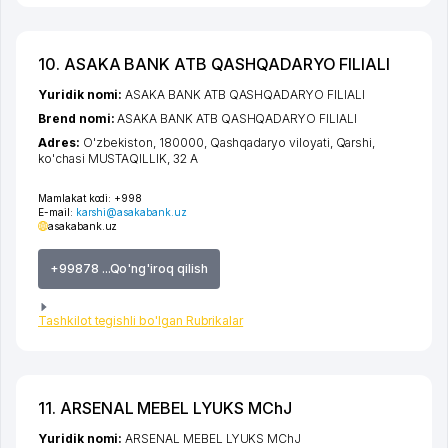
10. ASAKA BANK ATB QASHQADARYO FILIALI
Yuridik nomi:
ASAKA BANK ATB QASHQADARYO FILIALI
Brend nomi:
ASAKA BANK ATB QASHQADARYO FILIALI
Adres:
O'zbekiston, 180000,
Qashqadaryo viloyati
,
Qarshi
,
ko'chasi MUSTAQILLIK
, 32 А
Mamlakat kodi:
+998
E-mail:
karshi@asakabank.uz
asakabank.uz
+99878 ...Qo'ng'iroq qilish
Tashkilot tegishli bo'lgan Rubrikalar
11. ARSENAL MEBEL LYUKS MChJ
Yuridik nomi:
ARSENAL MEBEL LYUKS MChJ