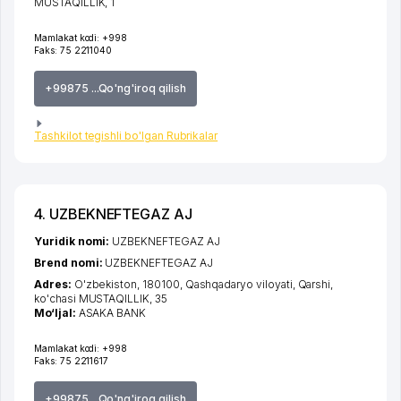
MUSTAQILLIK
, 1
Mamlakat kodi:
+998
Faks:
75 2211040
+99875 ...Qo'ng'iroq qilish
Tashkilot tegishli bo'lgan Rubrikalar
4. UZBEKNEFTEGAZ AJ
Yuridik nomi:
UZBEKNEFTEGAZ AJ
Brend nomi:
UZBEKNEFTEGAZ AJ
Adres:
O'zbekiston, 180100,
Qashqadaryo viloyati
,
Qarshi
,
ko'chasi MUSTAQILLIK
, 35
Mo‘ljal:
ASAKA BANK
Mamlakat kodi:
+998
Faks:
75 2211617
+99875 ...Qo'ng'iroq qilish