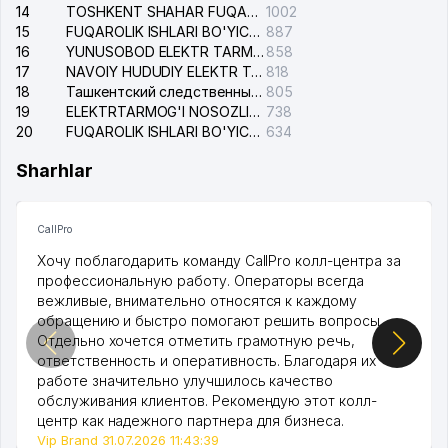
14
TOSHKENT SHAHAR FUQAROLIK ISHLARI BO'YICHA SUDI
1002
15
FUQAROLIK ISHLARI BO'YICHA YAKKASAROY TUMANLARARO SUDI
887
16
YUNUSOBOD ELEKTR TARMOG'I NOSOZLIKLARI XIZMATI
858
17
NAVOIY HUDUDIY ELEKTR TARMOQLARI KORXONASI AJ
818
18
Ташкентский следственный изолятор
805
19
ELEKTRTARMOG'I NOSOZLIKLARINI TO'ZATISH SERGELI XIZMATI
738
20
FUQAROLIK ISHLARI BO'YICHA UCH-TEPA TUMANI SUDI
634
Sharhlar
CallPro
Хочу поблагодарить команду CallPro колл-центра за
профессиональную работу. Операторы всегда
вежливые, внимательно относятся к каждому
обращению и быстро помогают решить вопросы.
Отдельно хочется отметить грамотную речь,
ответственность и оперативность. Благодаря их
работе значительно улучшилось качество
обслуживания клиентов. Рекомендую этот колл-
центр как надежного партнера для бизнеса.
Vip Brand 31.07.2026 11:43:39