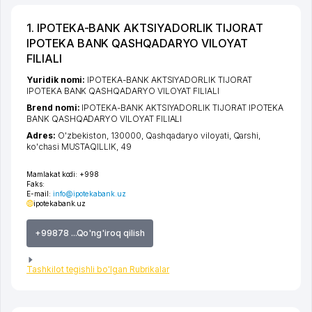
1. IPOTEKA-BANK AKTSIYADORLIK TIJORAT
IPOTEKA BANK QASHQADARYO VILOYAT
FILIALI
Yuridik nomi:
IPOTEKA-BANK AKTSIYADORLIK TIJORAT
IPOTEKA BANK QASHQADARYO VILOYAT FILIALI
Brend nomi:
IPOTEKA-BANK AKTSIYADORLIK TIJORAT IPOTEKA
BANK QASHQADARYO VILOYAT FILIALI
Adres:
O'zbekiston, 130000,
Qashqadaryo viloyati
,
Qarshi
,
ko'chasi MUSTAQILLIK
, 49
Mamlakat kodi:
+998
Faks:
E-mail:
info@ipotekabank.uz
ipotekabank.uz
+99878 ...Qo'ng'iroq qilish
Tashkilot tegishli bo'lgan Rubrikalar