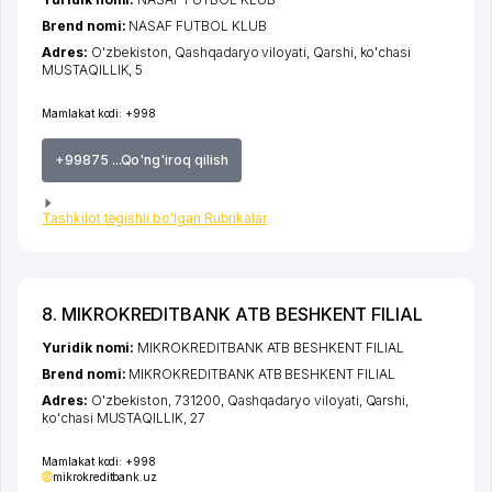
Brend nomi:
NASAF FUTBOL KLUB
Adres:
O'zbekiston,
Qashqadaryo viloyati
,
Qarshi
,
ko'chasi
MUSTAQILLIK
, 5
Mamlakat kodi:
+998
+99875 ...Qo'ng'iroq qilish
Tashkilot tegishli bo'lgan Rubrikalar
8. MIKROKREDITBANK ATB BESHKENT FILIAL
Yuridik nomi:
MIKROKREDITBANK ATB BESHKENT FILIAL
Brend nomi:
MIKROKREDITBANK ATB BESHKENT FILIAL
Adres:
O'zbekiston, 731200,
Qashqadaryo viloyati
,
Qarshi
,
ko'chasi MUSTAQILLIK
, 27
Mamlakat kodi:
+998
mikrokreditbank.uz