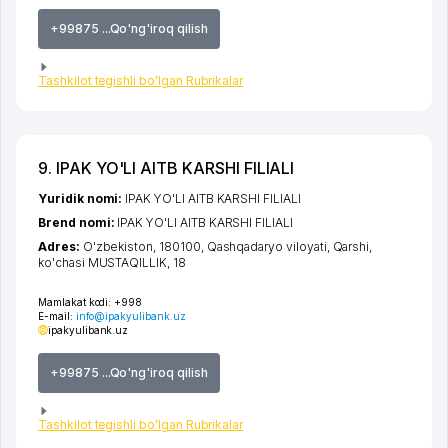
+99875 ...Qo'ng'iroq qilish
Tashkilot tegishli bo'lgan Rubrikalar
9. IPAK YO'LI AITB KARSHI FILIALI
Yuridik nomi:
IPAK YO'LI AITB KARSHI FILIALI
Brend nomi:
IPAK YO'LI AITB KARSHI FILIALI
Adres:
O'zbekiston, 180100,
Qashqadaryo viloyati
,
Qarshi
,
ko'chasi MUSTAQILLIK
, 18
Mamlakat kodi:
+998
E-mail:
info@ipakyulibank.uz
ipakyulibank.uz
+99875 ...Qo'ng'iroq qilish
Tashkilot tegishli bo'lgan Rubrikalar