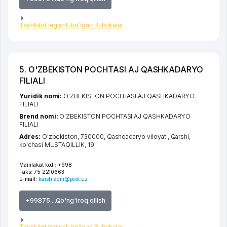
Tashkilot tegishli bo'lgan Rubrikalar
5. O'ZBEKISTON POCHTASI AJ QASHKADARYO
FILIALI
Yuridik nomi:
O'ZBEKISTON POCHTASI AJ QASHKADARYO
FILIALI
Brend nomi:
O'ZBEKISTON POCHTASI AJ QASHKADARYO
FILIALI
Adres:
O'zbekiston, 730000,
Qashqadaryo viloyati
,
Qarshi
,
ko'chasi MUSTAQILLIK
, 19
Mamlakat kodi:
+998
Faks:
75 2210663
E-mail:
karshiadm@post.uz
+99875 ...Qo'ng'iroq qilish
Tashkilot tegishli bo'lgan Rubrikalar