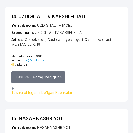
14. UZDIGITAL TV KARSHI FILIALI
Yuridik nomi:
UZDIGITAL TV MChJ
Brend nomi:
UZDIGITAL TV KARSHI FILIALI
Adres:
O'zbekiston,
Qashqadaryo viloyati
,
Qarshi
,
ko'chasi
MUSTAQILLIK
, 19
Mamlakat kodi:
+998
E-mail:
info@uzdtv.uz
uzdtv.uz
+99875 ...Qo'ng'iroq qilish
Tashkilot tegishli bo'lgan Rubrikalar
15. NASAF NASHRIYOTI
Yuridik nomi:
NASAF NASHRIYOTI