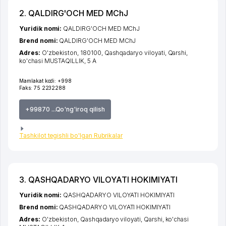
2. QALDIRG'OCH MED MChJ
Yuridik nomi:
QALDIRG'OCH MED MChJ
Brend nomi:
QALDIRG'OCH MED MChJ
Adres:
O'zbekiston, 180100,
Qashqadaryo viloyati
,
Qarshi
,
ko'chasi MUSTAQILLIK
, 5 А
Mamlakat kodi:
+998
Faks:
75 2232288
+99870 ...Qo'ng'iroq qilish
Tashkilot tegishli bo'lgan Rubrikalar
3. QASHQADARYO VILOYATI HOKIMIYATI
Yuridik nomi:
QASHQADARYO VILOYATI HOKIMIYATI
Brend nomi:
QASHQADARYO VILOYATI HOKIMIYATI
Adres:
O'zbekiston,
Qashqadaryo viloyati
,
Qarshi
,
ko'chasi