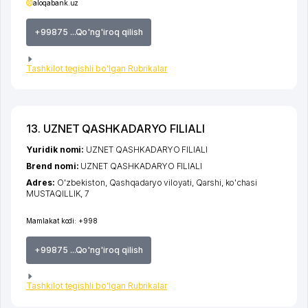
aloqabank.uz
+99875 ...Qo'ng'iroq qilish
Tashkilot tegishli bo'lgan Rubrikalar
13. UZNET QASHKADARYO FILIALI
Yuridik nomi:
UZNET QASHKADARYO FILIALI
Brend nomi:
UZNET QASHKADARYO FILIALI
Adres:
O'zbekiston,
Qashqadaryo viloyati
,
Qarshi
,
ko'chasi
MUSTAQILLIK
, 7
Mamlakat kodi:
+998
+99875 ...Qo'ng'iroq qilish
Tashkilot tegishli bo'lgan Rubrikalar