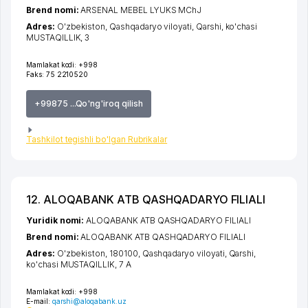
Brend nomi:
ARSENAL MEBEL LYUKS MChJ
Adres:
O'zbekiston,
Qashqadaryo viloyati
,
Qarshi
,
ko'chasi
MUSTAQILLIK
, 3
Mamlakat kodi:
+998
Faks:
75 2210520
+99875 ...Qo'ng'iroq qilish
Tashkilot tegishli bo'lgan Rubrikalar
12. ALOQABANK ATB QASHQADARYO FILIALI
Yuridik nomi:
ALOQABANK ATB QASHQADARYO FILIALI
Brend nomi:
ALOQABANK ATB QASHQADARYO FILIALI
Adres:
O'zbekiston, 180100,
Qashqadaryo viloyati
,
Qarshi
,
ko'chasi MUSTAQILLIK
, 7 A
Mamlakat kodi:
+998
E-mail:
qarshi@aloqabank.uz