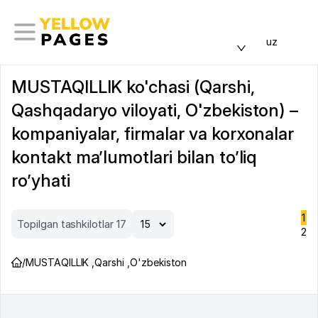
uz
MUSTAQILLIK ko'chasi (Qarshi,
Qashqadaryo viloyati, O'zbekiston) –
kompaniyalar, firmalar va korxonalar
kontakt ma’lumotlari bilan to’liq
ro’yhati
1
Topilgan tashkilotlar 17
2
/
MUSTAQILLIK
,
Qarshi
,
O'zbekiston