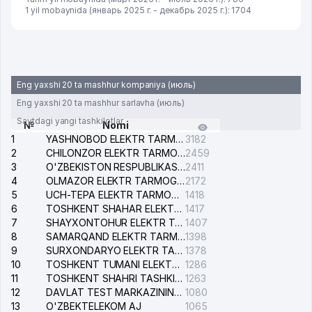
1 yil mobaynida (январь 2025 г. - декабрь 2025 г.): 1704
Eng yaxshi 20 ta mashhur kompaniya (июль)
Eng yaxshi 20 ta mashhur sarlavha (июль)
Saytdagi yangi tashkilotlar
№
Nomi
1
YASHNOBOD ELEKTR TARMOG'I NOSOZLIKLARI XIZMATI
3182
2
CHILONZOR ELEKTR TARMOG'I NOSOZLIK XIZMATI
2459
3
O'ZBEKISTON RESPUBLIKASI BOSH PROKURATURASI ISHONCH TELEFONI
2411
4
OLMAZOR ELEKTR TARMOG'I NOSOZLIKLARI XIZMATI
2172
5
UCH-TEPA ELEKTR TARMOG'I NOSOZLIKLARI XIZMATI
1418
6
TOSHKENT SHAHAR ELEKTR TARMOQLARI KORXONASI AJ
1417
7
SHAYXONTOHUR ELEKTR TARMOG'I NOSOZLIKLARINI TUZATISH XIZMATI
1407
8
SAMARQAND ELEKTR TARMOQLARI AJ
1398
9
SURXONDARYO ELEKTR TARMOQLARI AJ
1378
10
TOSHKENT TUMANI ELEKTR TARMOG'I AVARIYA XIZMATI
1286
11
TOSHKENT SHAHRI TASHKILOT TELEFONLARI HAQIDA MA'LUMOT BYUROSI
1263
12
DAVLAT TEST MARKAZINING ISHONCH TELEFONLARI
1080
13
O'ZBEKTELEKOM AJ
1065