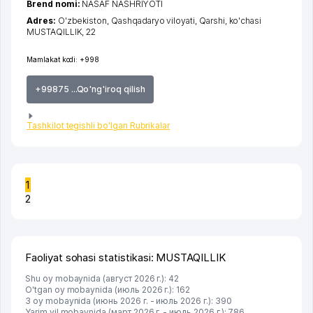
Brend nomi:
NASAF NASHRIYOTI
Adres:
O'zbekiston,
Qashqadaryo viloyati
,
Qarshi
,
ko'chasi
MUSTAQILLIK
, 22
Mamlakat kodi:
+998
+99875 ...Qo'ng'iroq qilish
Tashkilot tegishli bo'lgan Rubrikalar
1
2
Faoliyat sohasi statistikasi: MUSTAQILLIK
Shu oy mobaynida (август 2026 г.): 42
O'tgan oy mobaynida (июль 2026 г.): 162
3 oy mobaynida (июнь 2026 г. - июль 2026 г.): 390
Yarim yil mobaynida (март 2026 г. - июль 2026 г.): 786