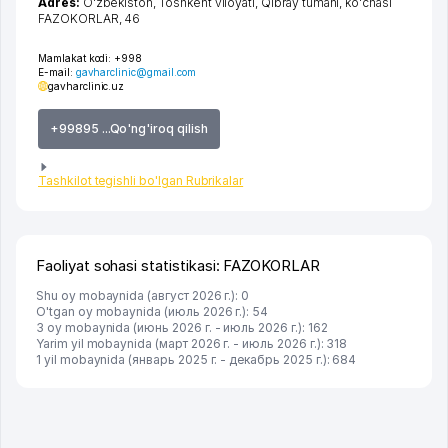
Adres:
O'zbekiston,
Toshkent viloyati
,
Qibray tumani
,
ko'chasi
FAZOKORLAR
, 46
Mamlakat kodi:
+998
E-mail:
gavharclinic@gmail.com
gavharclinic.uz
+99895 ...Qo'ng'iroq qilish
Tashkilot tegishli bo'lgan Rubrikalar
Faoliyat sohasi statistikasi: FAZOKORLAR
Shu oy mobaynida (август 2026 г.): 0
O'tgan oy mobaynida (июль 2026 г.): 54
3 oy mobaynida (июнь 2026 г. - июль 2026 г.): 162
Yarim yil mobaynida (март 2026 г. - июль 2026 г.): 318
1 yil mobaynida (январь 2025 г. - декабрь 2025 г.): 684