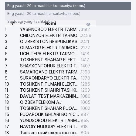
Eng yaxshi 20 ta mashhur kompaniya (июль)
Eng yaxshi 20 ta mashhur sarlavha (июль)
Saytdagi yangi tashkilotlar
№
Nomi
1
YASHNOBOD ELEKTR TARMOG'I NOSOZLIKLARI XIZMATI
3182
2
CHILONZOR ELEKTR TARMOG'I NOSOZLIK XIZMATI
2459
3
O'ZBEKISTON RESPUBLIKASI BOSH PROKURATURASI ISHONCH TELEFONI
2411
4
OLMAZOR ELEKTR TARMOG'I NOSOZLIKLARI XIZMATI
2172
5
UCH-TEPA ELEKTR TARMOG'I NOSOZLIKLARI XIZMATI
1418
6
TOSHKENT SHAHAR ELEKTR TARMOQLARI KORXONASI AJ
1417
7
SHAYXONTOHUR ELEKTR TARMOG'I NOSOZLIKLARINI TUZATISH XIZMATI
1407
8
SAMARQAND ELEKTR TARMOQLARI AJ
1398
9
SURXONDARYO ELEKTR TARMOQLARI AJ
1378
10
TOSHKENT TUMANI ELEKTR TARMOG'I AVARIYA XIZMATI
1286
11
TOSHKENT SHAHRI TASHKILOT TELEFONLARI HAQIDA MA'LUMOT BYUROSI
1263
12
DAVLAT TEST MARKAZINING ISHONCH TELEFONLARI
1080
13
O'ZBEKTELEKOM AJ
1065
14
TOSHKENT SHAHAR FUQAROLIK ISHLARI BO'YICHA SUDI
1002
15
FUQAROLIK ISHLARI BO'YICHA YAKKASAROY TUMANLARARO SUDI
887
16
YUNUSOBOD ELEKTR TARMOG'I NOSOZLIKLARI XIZMATI
858
17
NAVOIY HUDUDIY ELEKTR TARMOQLARI KORXONASI AJ
818
18
Ташкентский следственный изолятор
805