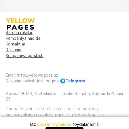
Barcha ruknlar
Kompaniya haqida
Kontaktlar
Reklama
Kompaniya qo'shish
Email: info@yellowpages.uz
Reklama joylashtirish haqida
Telegram
Adres: 100170, O'zbekiston, Toshkent shahri, Sayram ko'chasi
25.
Har qanday nusxa ko'chirish materiallari faqat sayt
ma'muriyatining ruxsati bilan mumkin YellowPages.Uz
Biz
cookie fayllaridan
foydalanamiz
O'zbekiston, 2009 - 2026 / O'zbekiston "sariq