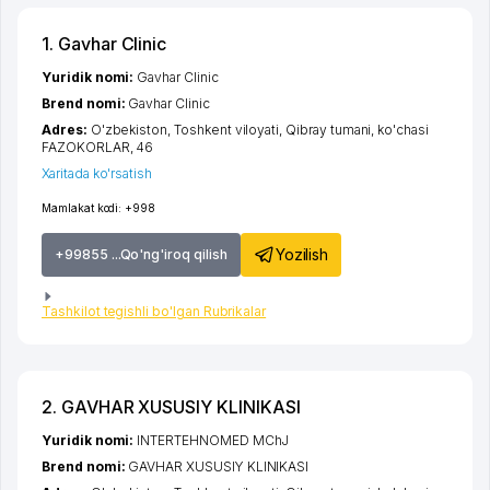
1. Gavhar Clinic
Yuridik nomi:
Gavhar Clinic
Brend nomi:
Gavhar Clinic
Adres:
O'zbekiston,
Toshkent viloyati
,
Qibray tumani
,
ko'chasi
FAZOKORLAR
, 46
Xaritada ko'rsatish
Mamlakat kodi:
+998
Yozilish
+99855 ...Qo'ng'iroq qilish
Tashkilot tegishli bo'lgan Rubrikalar
2. GAVHAR XUSUSIY KLINIKASI
Yuridik nomi:
INTERTEHNOMED MChJ
Brend nomi:
GAVHAR XUSUSIY KLINIKASI