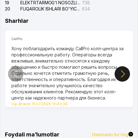
19
ELEKTRTARMOG'I NOSOZLIKLARINI TO'ZATISH SERGELI XIZMATI
738
20
FUQAROLIK ISHLARI BO'YICHA UCH-TEPA TUMANI SUDI
634
Sharhlar
CallPro
Хочу поблагодарить команду CallPro колл-центра за
профессиональную работу. Операторы всегда
вежливые, внимательно относятся к каждому
обращению и быстро помогают решить вопросы.
Отдельно хочется отметить грамотную речь,
ответственность и оперативность. Благодаря их
работе значительно улучшилось качество
обслуживания клиентов. Рекомендую этот колл-
центр как надежного партнера для бизнеса.
Vip Brand 31.07.2026 11:43:39
Foydali ma'lumotlar
Hammasini ko'ring