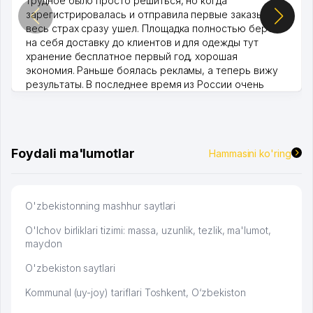
трудное было просто решиться, но когда
зарегистрировалась и отправила первые заказы,
весь страх сразу ушел. Площадка полностью берет
на себя доставку до клиентов и для одежды тут
хранение бесплатное первый год, хорошая
экономия. Раньше боялась рекламы, а теперь вижу
результаты. В последнее время из России очень
много заказывают, а вначале только по Узбекистану
брали, но вяло. Удалось раскрутиться, дальше
развиваюсь потихоньку😊
Hamida 03.08.2026 12:45:39
Foydali ma'lumotlar
Hammasini ko'ring
O'zbekistonning mashhur saytlari
O'lchov birliklari tizimi: massa, uzunlik, tezlik, ma'lumot,
maydon
O'zbekiston saytlari
Kommunal (uy-joy) tariflari Toshkent, O‘zbekiston