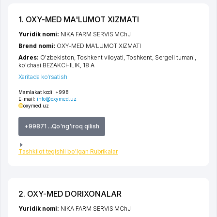
1. OXY-MED MA'LUMOT XIZMATI
Yuridik nomi:
NIKA FARM SERVIS MChJ
Brend nomi:
OXY-MED MA'LUMOT XIZMATI
Adres:
O'zbekiston,
Toshkent viloyati
,
Toshkent
,
Sergeli tumani
,
ko'chasi BEZAKCHILIK
, 18 A
Xaritada ko'rsatish
Mamlakat kodi:
+998
E-mail:
info@oxymed.uz
oxymed.uz
+99871 ...Qo'ng'iroq qilish
Tashkilot tegishli bo'lgan Rubrikalar
2. OXY-MED DORIXONALAR
Yuridik nomi:
NIKA FARM SERVIS MChJ