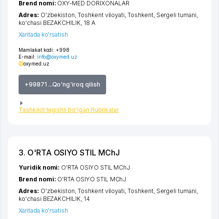
Brend nomi:
OXY-MED DORIXONALAR
Adres:
O'zbekiston,
Toshkent viloyati
,
Toshkent
,
Sergeli tumani
,
ko'chasi BEZAKCHILIK
, 18 A
Xaritada ko'rsatish
Mamlakat kodi:
+998
E-mail:
info@oxymed.uz
oxymed.uz
+99871 ...Qo'ng'iroq qilish
Tashkilot tegishli bo'lgan Rubrikalar
3. O'RTA OSIYO STIL MChJ
Yuridik nomi:
O'RTA OSIYO STIL MChJ
Brend nomi:
O'RTA OSIYO STIL MChJ
Adres:
O'zbekiston,
Toshkent viloyati
,
Toshkent
,
Sergeli tumani
,
ko'chasi BEZAKCHILIK
, 14
Xaritada ko'rsatish