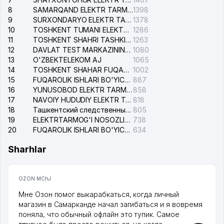
8
SAMARQAND ELEKTR TARMOQLARI AJ
1398
9
SURXONDARYO ELEKTR TARMOQLARI AJ
1378
10
TOSHKENT TUMANI ELEKTR TARMOG'I AVARIYA XIZMATI
1286
11
TOSHKENT SHAHRI TASHKILOT TELEFONLARI HAQIDA MA'LUMOT BYUROSI
1263
12
DAVLAT TEST MARKAZINING ISHONCH TELEFONLARI
1080
13
O'ZBEKTELEKOM AJ
1065
14
TOSHKENT SHAHAR FUQAROLIK ISHLARI BO'YICHA SUDI
1002
15
FUQAROLIK ISHLARI BO'YICHA YAKKASAROY TUMANLARARO SUDI
887
16
YUNUSOBOD ELEKTR TARMOG'I NOSOZLIKLARI XIZMATI
858
17
NAVOIY HUDUDIY ELEKTR TARMOQLARI KORXONASI AJ
818
18
Ташкентский следственный изолятор
805
19
ELEKTRTARMOG'I NOSOZLIKLARINI TO'ZATISH SERGELI XIZMATI
738
20
FUQAROLIK ISHLARI BO'YICHA UCH-TEPA TUMANI SUDI
634
Sharhlar
OZON MChJ
Мне Озон помог выкарабкаться, когда личный
магазин в Самарканде начал загибаться и я вовремя
поняла, что обычный офлайн это тупик. Самое