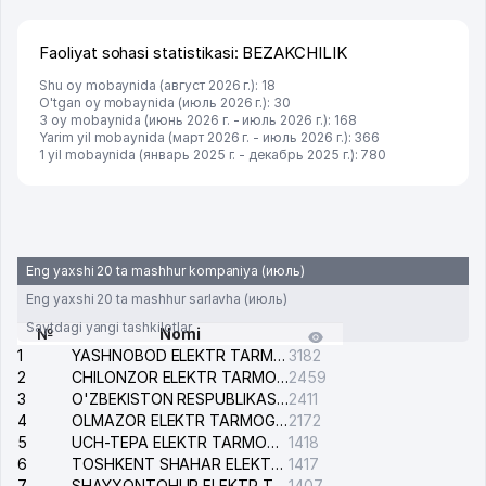
Faoliyat sohasi statistikasi: BEZAKCHILIK
Shu oy mobaynida (август 2026 г.): 18
O'tgan oy mobaynida (июль 2026 г.): 30
3 oy mobaynida (июнь 2026 г. - июль 2026 г.): 168
Yarim yil mobaynida (март 2026 г. - июль 2026 г.): 366
1 yil mobaynida (январь 2025 г. - декабрь 2025 г.): 780
Eng yaxshi 20 ta mashhur kompaniya (июль)
Eng yaxshi 20 ta mashhur sarlavha (июль)
Saytdagi yangi tashkilotlar
№
Nomi
1
YASHNOBOD ELEKTR TARMOG'I NOSOZLIKLARI XIZMATI
3182
2
CHILONZOR ELEKTR TARMOG'I NOSOZLIK XIZMATI
2459
3
O'ZBEKISTON RESPUBLIKASI BOSH PROKURATURASI ISHONCH TELEFONI
2411
4
OLMAZOR ELEKTR TARMOG'I NOSOZLIKLARI XIZMATI
2172
5
UCH-TEPA ELEKTR TARMOG'I NOSOZLIKLARI XIZMATI
1418
6
TOSHKENT SHAHAR ELEKTR TARMOQLARI KORXONASI AJ
1417
7
SHAYXONTOHUR ELEKTR TARMOG'I NOSOZLIKLARINI TUZATISH XIZMATI
1407