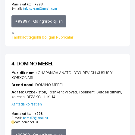
Mamlakat kodi:
+998
E-mail:
info.stile.m@gmail.com
+99897 ...Qo'ng'iroq qilish
Tashkilot tegishli bo'lgan Rubrikalar
4. DOMINO MEBEL
Yuridik nomi:
CHAPANOV ANATOLIY YUREVICH XUSUSIY
KORXONASI
Brend nomi:
DOMINO MEBEL
Adres:
O'zbekiston,
Toshkent viloyati
,
Toshkent
,
Sergeli tumani
,
ko'chasi BEZAKCHILIK
, 14
Xaritada ko'rsatish
Mamlakat kodi:
+998
E-mail:
best-67@mail.ru
dominomebel.uz
+99890 ...Qo'ng'iroq qilish