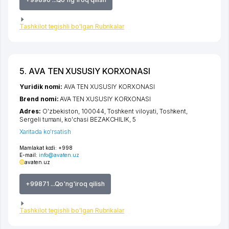
Tashkilot tegishli bo'lgan Rubrikalar
5. AVA TEN XUSUSIY KORXONASI
Yuridik nomi:
AVA TEN XUSUSIY KORXONASI
Brend nomi:
AVA TEN XUSUSIY KORXONASI
Adres:
O'zbekiston, 100044,
Toshkent viloyati
,
Toshkent
,
Sergeli tumani
,
ko'chasi BEZAKCHILIK
, 5
Xaritada ko'rsatish
Mamlakat kodi:
+998
E-mail:
info@avaten.uz
avaten.uz
+99871 ...Qo'ng'iroq qilish
Tashkilot tegishli bo'lgan Rubrikalar