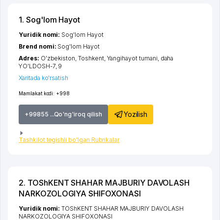
1. Sog'lom Hayot
Yuridik nomi:
Sog'lom Hayot
Brend nomi:
Sog'lom Hayot
Adres:
O'zbekiston,
Toshkent
,
Yangihayot tumani
,
daha
YO'LDOSH-7
, 9
Xaritada ko'rsatish
Mamlakat kodi:
+998
Yozilish
+99855 ...Qo'ng'iroq qilish
Tashkilot tegishli bo'lgan Rubrikalar
2. TOShKENT SHAHAR MAJBURIY DAVOLASH
NARKOZOLOGIYA SHIFOXONASI
Yuridik nomi:
TOShKENT SHAHAR MAJBURIY DAVOLASH
NARKOZOLOGIYA SHIFOXONASI