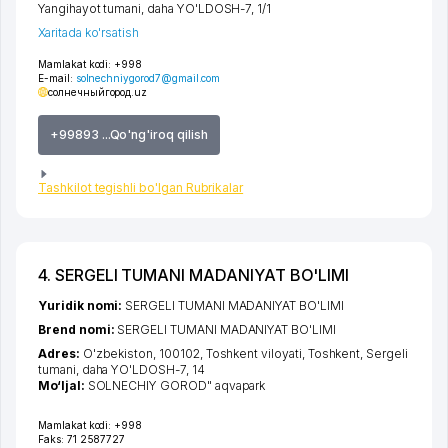
Yangihayot tumani
,
daha YO'LDOSH-7
, 1/1
Xaritada ko'rsatish
Mamlakat kodi:
+998
E-mail:
solnechniygorod7@gmail.com
солнечныйгород.uz
+99893 ...Qo'ng'iroq qilish
Tashkilot tegishli bo'lgan Rubrikalar
4. SERGELI TUMANI MADANIYAT BO'LIMI
Yuridik nomi:
SERGELI TUMANI MADANIYAT BO'LIMI
Brend nomi:
SERGELI TUMANI MADANIYAT BO'LIMI
Adres:
O'zbekiston, 100102,
Toshkent viloyati
,
Toshkent
,
Sergeli
tumani
,
daha YO'LDOSH-7
, 14
Mo‘ljal:
SOLNECHIY GOROD" aqvapark
Mamlakat kodi:
+998
Faks:
71 2587727