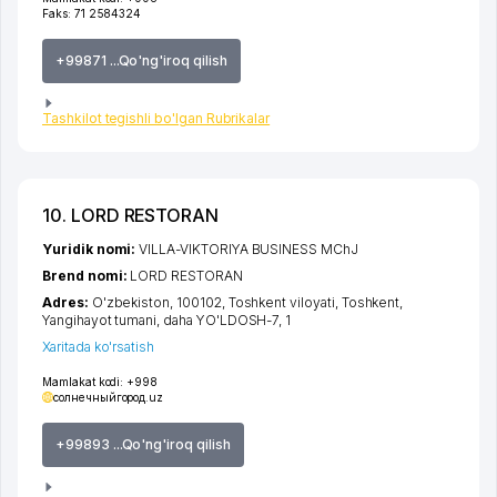
Faks:
71 2584324
+99871 ...Qo'ng'iroq qilish
Tashkilot tegishli bo'lgan Rubrikalar
10. LORD RESTORAN
Yuridik nomi:
VILLA-VIKTORIYA BUSINESS MChJ
Brend nomi:
LORD RESTORAN
Adres:
O'zbekiston, 100102,
Toshkent viloyati
,
Toshkent
,
Yangihayot tumani
,
daha YO'LDOSH-7
, 1
Xaritada ko'rsatish
Mamlakat kodi:
+998
солнечныйгород.uz
+99893 ...Qo'ng'iroq qilish