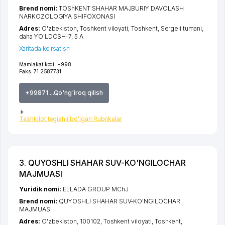
Brend nomi:
TOShKENT SHAHAR MAJBURIY DAVOLASH
NARKOZOLOGIYA SHIFOXONASI
Adres:
O'zbekiston,
Toshkent viloyati
,
Toshkent
,
Sergeli tumani
,
daha YO'LDOSH-7
, 5 А
Xaritada ko'rsatish
Mamlakat kodi:
+998
Faks:
71 2587731
+99871 ...Qo'ng'iroq qilish
Tashkilot tegishli bo'lgan Rubrikalar
3. QUYOSHLI SHAHAR SUV-KO'NGILOCHAR
MAJMUASI
Yuridik nomi:
ELLADA GROUP MChJ
Brend nomi:
QUYOSHLI SHAHAR SUV-KO'NGILOCHAR
MAJMUASI
Adres:
O'zbekiston, 100102,
Toshkent viloyati
,
Toshkent
,