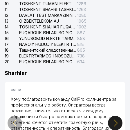
10
TOSHKENT TUMANI ELEKTR TARMOG'I AVARIYA XIZMATI
1286
11
TOSHKENT SHAHRI TASHKILOT TELEFONLARI HAQIDA MA'LUMOT BYUROSI
1263
12
DAVLAT TEST MARKAZINING ISHONCH TELEFONLARI
1080
13
O'ZBEKTELEKOM AJ
1065
14
TOSHKENT SHAHAR FUQAROLIK ISHLARI BO'YICHA SUDI
1002
15
FUQAROLIK ISHLARI BO'YICHA YAKKASAROY TUMANLARARO SUDI
887
16
YUNUSOBOD ELEKTR TARMOG'I NOSOZLIKLARI XIZMATI
858
17
NAVOIY HUDUDIY ELEKTR TARMOQLARI KORXONASI AJ
818
18
Ташкентский следственный изолятор
805
19
ELEKTRTARMOG'I NOSOZLIKLARINI TO'ZATISH SERGELI XIZMATI
738
20
FUQAROLIK ISHLARI BO'YICHA UCH-TEPA TUMANI SUDI
634
Sharhlar
CallPro
Хочу поблагодарить команду CallPro колл-центра за
профессиональную работу. Операторы всегда
вежливые, внимательно относятся к каждому
обращению и быстро помогают решить вопросы.
Отдельно хочется отметить грамотную речь,
ответственность и оперативность. Благодаря их