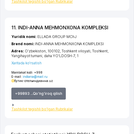
Tashkilot tegishli bo'lgan Rubrikalar
11. INDI-ANNA MEHMONXONA KOMPLEKSI
Yuridik nomi:
ELLADA GROUP MChJ
Brend nomi:
INDI-ANNA MEHMONXONA KOMPLEKSI
Adres:
O'zbekiston, 100102,
Toshkent viloyati
,
Toshkent
,
Yangihayot tumani
,
daha YO'LDOSH-7
, 1
Xaritada ko'rsatish
Mamlakat kodi:
+998
E-mail:
indiana@mail.ru
бутик-отельиндианна.uz
+99893 ...Qo'ng'iroq qilish
Tashkilot tegishli bo'lgan Rubrikalar