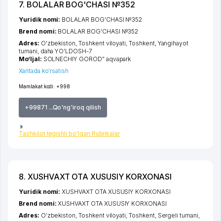
7. BOLALAR BOG'CHASI №352
Yuridik nomi:
BOLALAR BOG'CHASI №352
Brend nomi:
BOLALAR BOG'CHASI №352
Adres:
O'zbekiston,
Toshkent viloyati
,
Toshkent
,
Yangihayot
tumani
,
daha YO'LDOSH-7
Mo‘ljal:
SOLNECHIY GOROD" aqvapark
Xaritada ko'rsatish
Mamlakat kodi:
+998
+99871 ...Qo'ng'iroq qilish
Tashkilot tegishli bo'lgan Rubrikalar
8. XUSHVAXT OTA XUSUSIY KORXONASI
Yuridik nomi:
XUSHVAXT OTA XUSUSIY KORXONASI
Brend nomi:
XUSHVAXT OTA XUSUSIY KORXONASI
Adres:
O'zbekiston,
Toshkent viloyati
,
Toshkent
,
Sergeli tumani
,