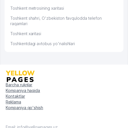
Toshkent metrosining xaritasi
Toshkent shahri, O'zbekiston favqulodda telefon
raqamlari
Toshkent xaritasi
Toshkentdagi avtobus yo'nalishlari
Barcha ruknlar
Kompaniya haqida
Kontaktlar
Reklama
Kompaniya qo'shish
Email: info@yellowpages.uz