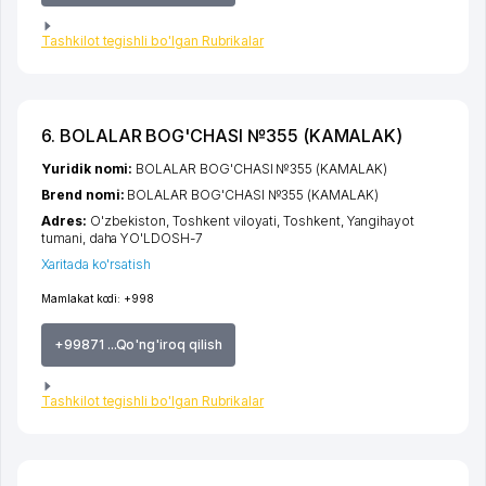
Tashkilot tegishli bo'lgan Rubrikalar
6. BOLALAR BOG'CHASI №355 (KAMALAK)
Yuridik nomi:
BOLALAR BOG'CHASI №355 (KAMALAK)
Brend nomi:
BOLALAR BOG'CHASI №355 (KAMALAK)
Adres:
O'zbekiston,
Toshkent viloyati
,
Toshkent
,
Yangihayot
tumani
,
daha YO'LDOSH-7
Xaritada ko'rsatish
Mamlakat kodi:
+998
+99871 ...Qo'ng'iroq qilish
Tashkilot tegishli bo'lgan Rubrikalar