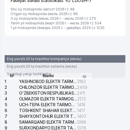
Faoliyat sohasi statistikasi: YO'LDOSH-7
Shu oy mobaynida (август 2026 г.): 48
O'tgan oy mobaynida (июль 2026 г.): 96
3 oy mobaynida (июнь 2026 г. - июль 2026 г.): 270
Yarim yil mobaynida (март 2026 г. - июль 2026 г.): 534
1 yil mobaynida (январь 2025 г. - декабрь 2025 г.): 1230
Eng yaxshi 20 ta mashhur kompaniya (июль)
Eng yaxshi 20 ta mashhur sarlavha (июль)
Saytdagi yangi tashkilotlar
№
Nomi
1
YASHNOBOD ELEKTR TARMOG'I NOSOZLIKLARI XIZMATI
3182
2
CHILONZOR ELEKTR TARMOG'I NOSOZLIK XIZMATI
2459
3
O'ZBEKISTON RESPUBLIKASI BOSH PROKURATURASI ISHONCH TELEFONI
2411
4
OLMAZOR ELEKTR TARMOG'I NOSOZLIKLARI XIZMATI
2172
5
UCH-TEPA ELEKTR TARMOG'I NOSOZLIKLARI XIZMATI
1418
6
TOSHKENT SHAHAR ELEKTR TARMOQLARI KORXONASI AJ
1417
7
SHAYXONTOHUR ELEKTR TARMOG'I NOSOZLIKLARINI TUZATISH XIZMATI
1407
8
SAMARQAND ELEKTR TARMOQLARI AJ
1398
9
SURXONDARYO ELEKTR TARMOQLARI AJ
1378