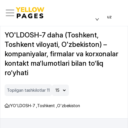
uz
YO'LDOSH-7 daha (Toshkent,
Toshkent viloyati, O'zbekiston) –
kompaniyalar, firmalar va korxonalar
kontakt ma’lumotlari bilan to’liq
ro’yhati
Topilgan tashkilotlar 11
/
YO'LDOSH-7
,
Toshkent
,
O'zbekiston