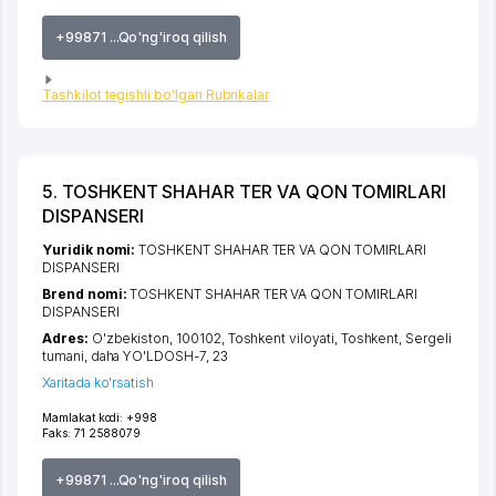
+99871 ...Qo'ng'iroq qilish
Tashkilot tegishli bo'lgan Rubrikalar
5. TOSHKENT SHAHAR TER VA QON TOMIRLARI
DISPANSERI
Yuridik nomi:
TOSHKENT SHAHAR TER VA QON TOMIRLARI
DISPANSERI
Brend nomi:
TOSHKENT SHAHAR TER VA QON TOMIRLARI
DISPANSERI
Adres:
O'zbekiston, 100102,
Toshkent viloyati
,
Toshkent
,
Sergeli
tumani
,
daha YO'LDOSH-7
, 23
Xaritada ko'rsatish
Mamlakat kodi:
+998
Faks:
71 2588079
+99871 ...Qo'ng'iroq qilish