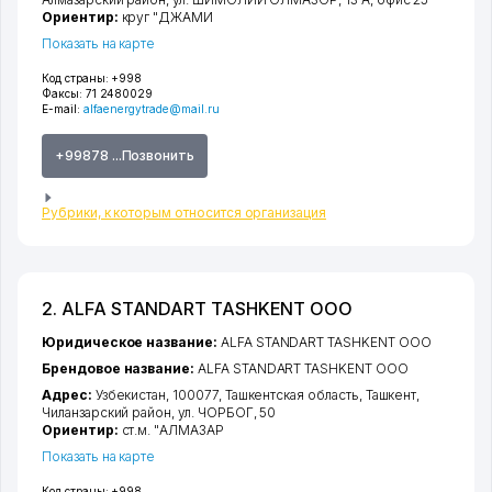
Ориентир:
круг "ДЖАМИ
Показать на карте
Код страны:
+998
Факсы:
71 2480029
E-mail:
alfaenergytrade@mail.ru
+99878 ...Позвонить
Рубрики, к которым относится организация
2. ALFA STANDART TASHKENT ООО
Юридическое название:
ALFA STANDART TASHKENT ООО
Брендовое название:
ALFA STANDART TASHKENT ООО
Адрес:
Узбекистан, 100077,
Ташкентская область
,
Ташкент
,
Чиланзарский район
,
ул. ЧОРБОГ
, 50
Ориентир:
ст.м. "АЛМАЗАР
Показать на карте
Код страны:
+998