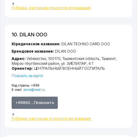
Рубрики, к которым относится организация
10. DILAN ООО
Юридическое название:
DILAN TECHNO CARD ООО
Брендовое название:
DILAN ООО
Адрес:
Узбекистан, 100170,
Ташкентская область
,
Ташкент
,
Мирзо-Улугбекский район
,
ул. ЗИЁЛИЛАР
, 4 Г
Ориентир:
ЦЕНТРАЛЬНЫЙ ВОЕННЫЙ ГОСПИТАЛЬ
Показать на карте
Код страны:
+998
E-mail:
zevsi@mail.ru
+99890 ...Позвонить
Рубрики, к которым относится организация