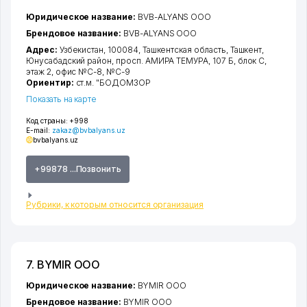
Юридическое название:
BVB-ALYANS ООО
Брендовое название:
BVB-ALYANS ООО
Адрес:
Узбекистан, 100084,
Ташкентская область
,
Ташкент
,
Юнусабадский район
,
просп. АМИРА ТЕМУРА
, 107 Б, блок C,
этаж 2, офис №C-8, №C-9
Ориентир:
ст.м. "БОДОМЗОР
Показать на карте
Код страны:
+998
E-mail:
zakaz@bvbalyans.uz
bvbalyans.uz
+99878 ...Позвонить
Рубрики, к которым относится организация
7. BYMIR ООО
Юридическое название:
BYMIR ООО
Брендовое название:
BYMIR ООО