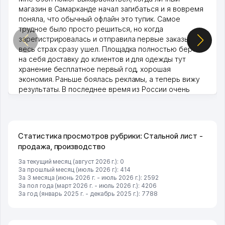
магазин в Самарканде начал загибаться и я вовремя
поняла, что обычный офлайн это тупик. Самое
трудное было просто решиться, но когда
зарегистрировалась и отправила первые заказы,
весь страх сразу ушел. Площадка полностью берет
на себя доставку до клиентов и для одежды тут
хранение бесплатное первый год, хорошая
экономия. Раньше боялась рекламы, а теперь вижу
результаты. В последнее время из России очень
много заказывают, а вначале только по Узбекистану
брали, но вяло. Удалось раскрутиться, дальше
развиваюсь потихоньку😊
Hamida 03.08.2026 12:45:39
Статистика просмотров рубрики: Стальной лист -
продажа, производство
За текущий месяц (август 2026 г.): 0
За прошлый месяц (июль 2026 г.): 414
За 3 месяца (июнь 2026 г. - июль 2026 г.): 2592
За пол года (март 2026 г. - июль 2026 г.): 4206
За год (январь 2025 г. - декабрь 2025 г.): 7788