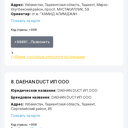
Адрес:
Узбекистан,
Ташкентская область
,
Ташкент
,
Мирзо-
Улугбекский район
,
просп. МУСТАКИЛЛИК
, 59
Ориентир:
ст.м. "ХАМИД АЛИМДЖАН
Показать на карте
Код страны:
+998
+99891 ...Позвонить
Рубрики, к которым относится организация
8. DAEHAN DUCT ИП ООО
Юридическое название:
DAEHAN DUCT ИП ООО
Брендовое название:
DAEHAN DUCT ИП ООО
Адрес:
Узбекистан,
Ташкентская область
,
Ташкент
,
Сергелийский район
, 85
Показать на карте
Код страны:
+998