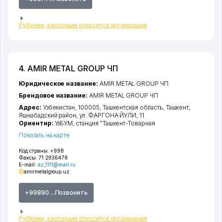
Рубрики, к которым относится организация
4. AMIR METAL GROUP ЧП
Юридическое название:
AMIR METAL GROUP ЧП
Брендовое название:
AMIR METAL GROUP ЧП
Адрес:
Узбекистан, 100005,
Ташкентская область
,
Ташкент
,
Яшнабадский район
,
ул. ФАРГОНА ЙУЛИ
, 11
Ориентир:
УзБУМ, станция "Ташкент-Товарная
Показать на карте
Код страны:
+998
Факсы:
71 2936478
E-mail:
az_1111@mail.ru
amirmetalgroup.uz
+99890 ...Позвонить
Рубрики, к которым относится организация