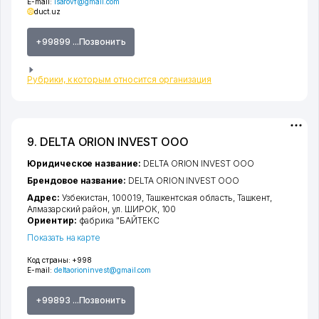
E-mail:
isarovf@gmail.com
duct.uz
+99899 ...Позвонить
Рубрики, к которым относится организация
9. DELTA ORION INVEST ООО
Юридическое название:
DELTA ORION INVEST ООО
Брендовое название:
DELTA ORION INVEST ООО
Адрес:
Узбекистан, 100019,
Ташкентская область
,
Ташкент
,
Алмазарский район
,
ул. ШИРОК
, 100
Ориентир:
фабрика "БАЙТЕКС
Показать на карте
Код страны:
+998
E-mail:
deltaorioninvest@gmail.com
+99893 ...Позвонить