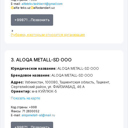
E-mail:
alfateks.tashkent@gmail.com
alfa-teks.uz
alfastandart.uz
+99871 ...Позвонить
Рубрики, к которым относится организация
3. ALOQA METALL-SD ООО
Юридическое название:
ALOQA METALL-SD ООО
Брендовое название:
ALOQA METALL-SD ООО
Адрес:
Узбекистан, 100080,
Ташкентская область
,
Ташкент
,
Сергелийский район
,
ул. ФАЙЗИАБАД
, 46 А
Ориентир:
м-в КУЙЛЮК-5
Показать на карте
Код страны:
+998
Факсы:
71 2830052
E-mail:
aloqametall-sd@mail.ru
+99871 ...Позвонить