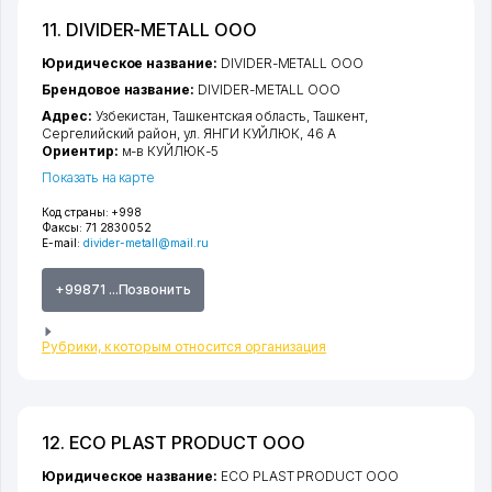
11. DIVIDER-METALL ООО
Юридическое название:
DIVIDER-METALL ООО
Брендовое название:
DIVIDER-METALL ООО
Адрес:
Узбекистан,
Ташкентская область
,
Ташкент
,
Сергелийский район
,
ул. ЯНГИ КУЙЛЮК
, 46 А
Ориентир:
м-в КУЙЛЮК-5
Показать на карте
Код страны:
+998
Факсы:
71 2830052
E-mail:
divider-metall@mail.ru
+99871 ...Позвонить
Рубрики, к которым относится организация
12. ECO PLAST PRODUCT ООО
Юридическое название:
ECO PLAST PRODUCT ООО