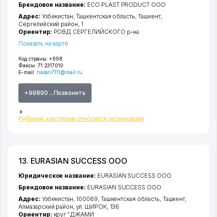
Брендовое название:
ECO PLAST PRODUCT ООО
Адрес:
Узбекистан,
Ташкентская область
,
Ташкент
,
Сергелийский район
, 1
Ориентир:
РОВД СЕРГЕЛИЙСКОГО р-на
Показать на карте
Код страны:
+998
Факсы:
71 2317010
E-mail:
hasan7111@mail.ru
+99890 ...Позвонить
Рубрики, к которым относится организация
13. EURASIAN SUCCESS ООО
Юридическое название:
EURASIAN SUCCESS ООО
Брендовое название:
EURASIAN SUCCESS ООО
Адрес:
Узбекистан, 100069,
Ташкентская область
,
Ташкент
,
Алмазарский район
,
ул. ШИРОК
, 136
Ориентир:
круг "ДЖАМИ