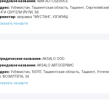
рендовое название:
ABM AUTOSERVICE
дрес:
Узбекистан,
Ташкентская область
,
Ташкент
,
Сергелийский
НГИ СЕРГЕЛИ ЙУЛИ
, 56
риентир:
заправка "МУСТАНГ, УЗГАРИШ
оказать на карте
ридическое название:
AKSALO ООО
рендовое название:
AKSALO АВТОСЕРВИС
дрес:
Узбекистан, 100117,
Ташкентская область
,
Ташкент
,
Учтепи
л. ФОЗИЛТЕПА
, 34
оказать на карте