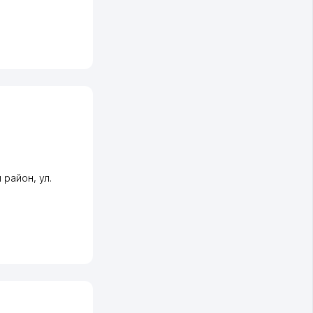
 район
,
ул.