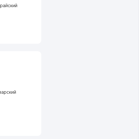
арайский
зарский