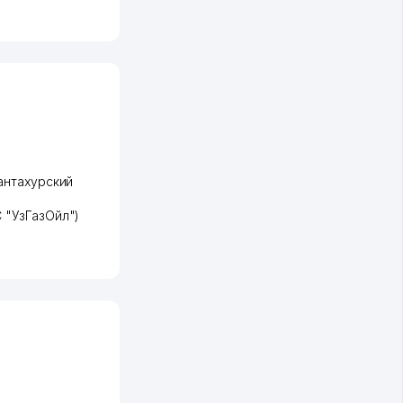
антахурский
 "УзГазОйл")