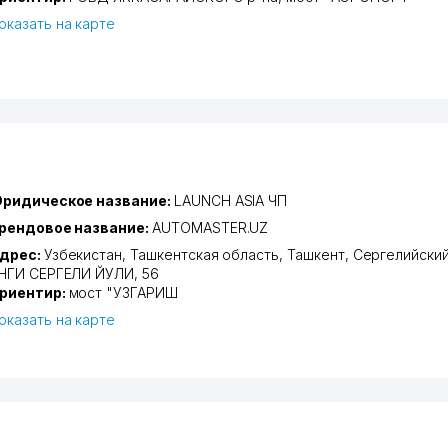
оказать на карте
ридическое название:
LAUNCH ASIA ЧП
рендовое название:
AUTOMASTER.UZ
дрес:
Узбекистан,
Ташкентская область
,
Ташкент
,
Сергелийский
НГИ СЕРГЕЛИ ЙУЛИ
, 56
риентир:
мост "УЗГАРИШ
оказать на карте