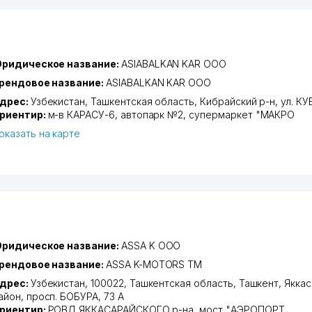
ридическое название:
ASIABALKAN KAR ООО
рендовое название:
ASIABALKAN KAR ООО
дрес:
Узбекистан,
Ташкентская область
,
Кибрайский р-н
,
ул. КУ
риентир:
м-в КАРАСУ-6, автопарк №2, супермаркет "МАКРО
оказать на карте
ридическое название:
ASSA K ООО
рендовое название:
ASSA K-MOTORS ТМ
дрес:
Узбекистан, 100022,
Ташкентская область
,
Ташкент
,
Яккас
айон
,
просп. БОБУРА
, 73 А
риентир:
РОВД ЯККАСАРАЙСКОГО р-на, мост "АЭРОПОРТ