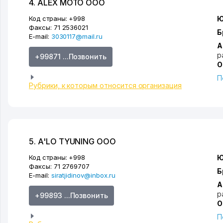
4. ALEX MOTO ООО
Код страны:
+998
Ю
Факсы:
71 2536021
Б
E-mail:
3030117@mail.ru
А
р
+99871 ...Позвонить
О
П
Рубрики, к которым относится организация
5. A'LO TYUNING ООО
Код страны:
+998
Ю
Факсы:
71 2769707
Б
E-mail:
siratjidinov@inbox.ru
А
р
+99893 ...Позвонить
О
П