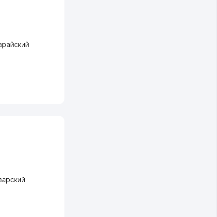
арайский
зарский