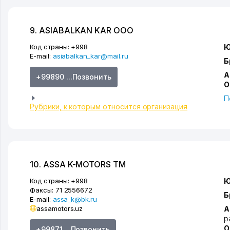
9. ASIABALKAN KAR ООО
Код страны:
+998
Ю
E-mail:
asiabalkan_kar@mail.ru
Б
А
+99890 ...Позвонить
О
П
Рубрики, к которым относится организация
10. ASSA K-MOTORS ТМ
Код страны:
+998
Ю
Факсы:
71 2556672
Б
E-mail:
assa_k@bk.ru
assamotors.uz
А
р
О
+99871 ...Позвонить