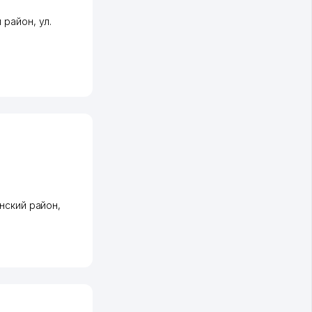
 район
,
ул.
нский район
,