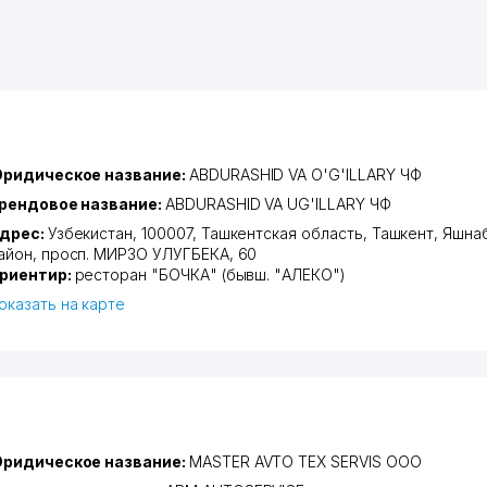
ридическое название:
ABDURASHID VA O'G'ILLARY ЧФ
рендовое название:
ABDURASHID VA UG'ILLARY ЧФ
дрес:
Узбекистан, 100007,
Ташкентская область
,
Ташкент
,
Яшна
айон
,
просп. МИРЗО УЛУГБЕКА
, 60
риентир:
ресторан "БОЧКА" (бывш. "АЛЕКО")
оказать на карте
ридическое название:
MASTER AVTO TEX SERVIS ООО