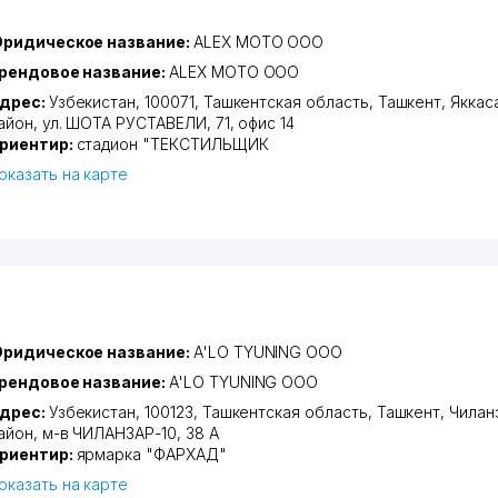
ридическое название:
ALEX MOTO ООО
рендовое название:
ALEX MOTO ООО
дрес:
Узбекистан, 100071,
Ташкентская область
,
Ташкент
,
Яккас
айон
,
ул. ШОТА РУСТАВЕЛИ
, 71, офис 14
риентир:
стадион "ТЕКСТИЛЬЩИК
оказать на карте
ридическое название:
A'LO TYUNING ООО
рендовое название:
A'LO TYUNING ООО
дрес:
Узбекистан, 100123,
Ташкентская область
,
Ташкент
,
Чилан
айон
,
м-в ЧИЛАНЗАР-10
, 38 А
риентир:
ярмарка "ФАРХАД"
оказать на карте