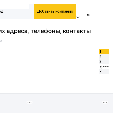
од
Добавить компанию
ru
их адреса, телефоны, контакты
е
1
2
3
•••
7