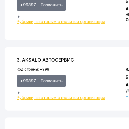
Б
+99897 ...Позвонить
А
Я
О
Рубрики, к которым относится организация
П
3. AKSALO АВТОСЕРВИС
Код страны:
+998
Ю
Б
+99897 ...Позвонить
А
у
Рубрики, к которым относится организация
П