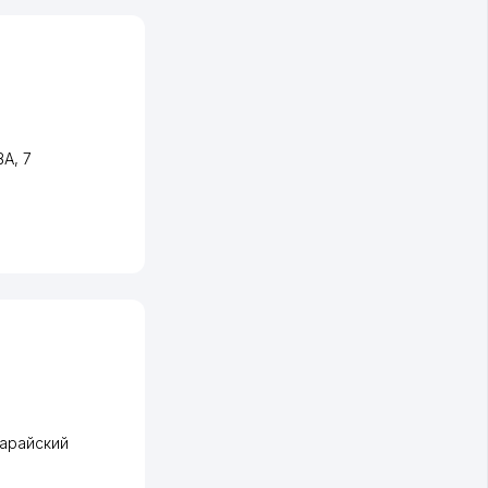
ВА
, 7
арайский