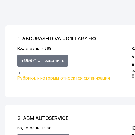
1. ABDURASHID VA UG'ILLARY ЧФ
Код страны:
+998
Ю
Б
+99871 ...Позвонить
А
р
О
Рубрики, к которым относится организация
П
2. ABM AUTOSERVICE
Код страны:
+998
Ю