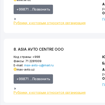
А
р
+99871 ...Позвонить
О
П
Рубрики, к которым относится организация
8. ASIA AVTO CENTRE ООО
Код страны:
+998
Ю
Факсы:
71 2281009
Б
E-mail:
max-avto-u@mail.ru
max-avto.uz
А
р
О
+99871 ...Позвонить
П
Рубрики, к которым относится организация