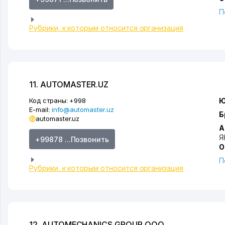
П
Рубрики, к которым относится организация
11. AUTOMASTER.UZ
Код страны:
+998
Ю
E-mail:
info@automaster.uz
Б
automaster.uz
А
Я
+99878 ...Позвонить
О
П
Рубрики, к которым относится организация
12. AUTOMECHANICS GROUP ООО