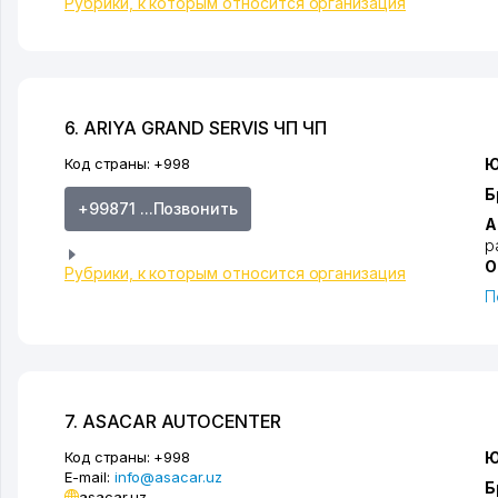
Рубрики, к которым относится организация
6. ARIYA GRAND SERVIS ЧП ЧП
Код страны:
+998
Ю
Б
+99871 ...Позвонить
А
р
О
Рубрики, к которым относится организация
П
7. ASACAR AUTOCENTER
Код страны:
+998
Ю
E-mail:
info@asacar.uz
Б
asacar.uz